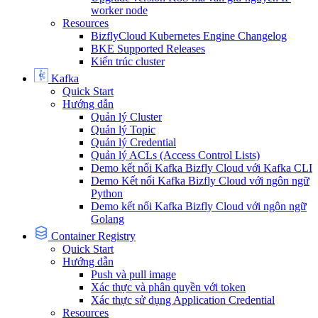
worker node
Resources
BizflyCloud Kubernetes Engine Changelog
BKE Supported Releases
Kiến trúc cluster
Kafka
Quick Start
Hướng dẫn
Quản lý Cluster
Quản lý Topic
Quản lý Credential
Quản lý ACLs (Access Control Lists)
Demo kết nối Kafka Bizfly Cloud với Kafka CLI
Demo Kết nối Kafka Bizfly Cloud với ngôn ngữ
Python
Demo kết nối Kafka Bizfly Cloud với ngôn ngữ
Golang
Container Registry
Quick Start
Hướng dẫn
Push và pull image
Xác thực và phân quyền với token
Xác thực sử dụng Application Credential
Resources