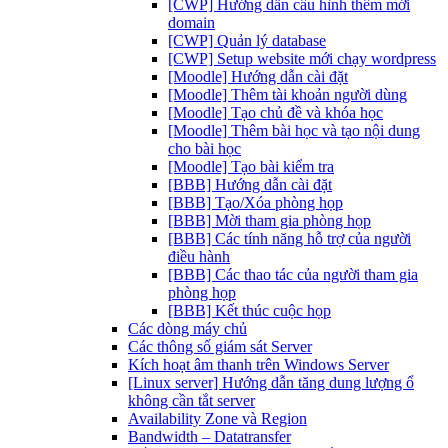
[CWP] Hướng dẫn cấu hình thêm mới
domain
[CWP] Quản lý database
[CWP] Setup website mới chạy wordpress
[Moodle] Hướng dẫn cài đặt
[Moodle] Thêm tài khoản người dùng
[Moodle] Tạo chủ đề và khóa học
[Moodle] Thêm bài học và tạo nội dung
cho bài học
[Moodle] Tạo bài kiểm tra
[BBB] Hướng dẫn cài đặt
[BBB] Tạo/Xóa phòng họp
[BBB] Mời tham gia phòng họp
[BBB] Các tính năng hỗ trợ của người
điều hành
[BBB] Các thao tác của người tham gia
phòng họp
[BBB] Kết thúc cuộc họp
Các dòng máy chủ
Các thông số giám sát Server
Kích hoạt âm thanh trên Windows Server
[Linux server] Hướng dẫn tăng dung lượng ổ
không cần tắt server
Availability Zone và Region
Bandwidth – Datatransfer