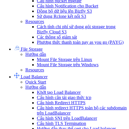
Cấu hình bucket migrate
Cấu hình Notification cho Bucket
Đồng bộ dữ liệu lên Bizfly S3
Sử dụng Rclone kết nối S3
Resources
Cách tính chi phí sử dụng gói storage trong
Bizfly Cloud S3
Các thông số giám sát
Phương thức thanh toán pay as you go (PAYG)
File Storage
Hướng dẫn
Mount File Storage trên Linux
Mount File Storage trên Windows
Resources
Load Balancer
Quick Start
Hướng dẫn
Khởi tạo Load Balancer
Cấu hình cân tải giao thức tcp
Cấu hình Redirect HTTPS
Cấu hình redirect HTTPS toàn bộ các subdomain
trên LoadBalancer
Cấu hình SNI trên LoadBalancer
Cấu hình TLS Termination
Hướng dẫn thay thế cert cho Load balancer