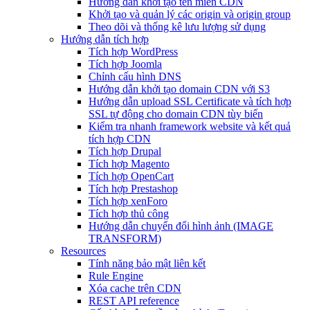
Hướng dẫn khởi tạo tên miền CDN
Khởi tạo và quản lý các origin và origin group
Theo dõi và thống kê lưu lượng sử dụng
Hướng dẫn tích hợp
Tích hợp WordPress
Tích hợp Joomla
Chỉnh cấu hình DNS
Hướng dẫn khởi tạo domain CDN với S3
Hướng dẫn upload SSL Certificate và tích hợp
SSL tự động cho domain CDN tùy biến
Kiểm tra nhanh framework website và kết quả
tích hợp CDN
Tích hợp Drupal
Tích hợp Magento
Tích hợp OpenCart
Tích hợp Prestashop
Tích hợp xenForo
Tích hợp thủ công
Hướng dẫn chuyển đổi hình ảnh (IMAGE
TRANSFORM)
Resources
Tính năng bảo mật liên kết
Rule Engine
Xóa cache trên CDN
REST API reference