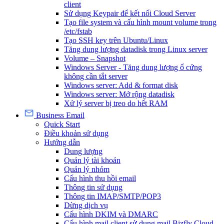
client
Sử dụng Keypair để kết nối Cloud Server
Tạo file system và cấu hình mount volume trong
/etc/fstab
Tạo SSH key trên Ubuntu/Linux
Tăng dung lượng datadisk trong Linux server
Volume – Snapshot
Windows Server - Tăng dung lượng ổ cứng
không cần tắt server
Windows server: Add & format disk
Windows server: Mở rộng datadisk
Xử lý server bị treo do hết RAM
Business Email
Quick Start
Điều khoản sử dụng
Hướng dẫn
Dung lượng
Quản lý tài khoản
Quản lý nhóm
Cấu hình thu hồi email
Thông tin sử dụng
Thông tin IMAP/SMTP/POP3
Dừng dịch vụ
Cấu hình DKIM và DMARC
Cấu hình mail client sử dụng mail Bizfly Cloud