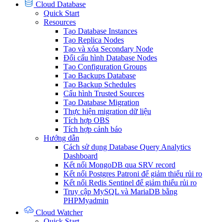
Cloud Database
Quick Start
Resources
Tạo Database Instances
Tạo Replica Nodes
Tạo và xóa Secondary Node
Đổi cấu hình Database Nodes
Tạo Configuration Groups
Tạo Backups Database
Tạo Backup Schedules
Cấu hình Trusted Sources
Tạo Database Migration
Thực hiện migration dữ liệu
Tích hợp OBS
Tích hợp cảnh báo
Hướng dẫn
Cách sử dụng Database Query Analytics
Dashboard
Kết nối MongoDB qua SRV record
Kết nối Postgres Patroni để giảm thiểu rủi ro
Kết nối Redis Sentinel để giảm thiểu rủi ro
Truy cập MySQL và MariaDB bằng
PHPMyadmin
Cloud Watcher
Quick Start