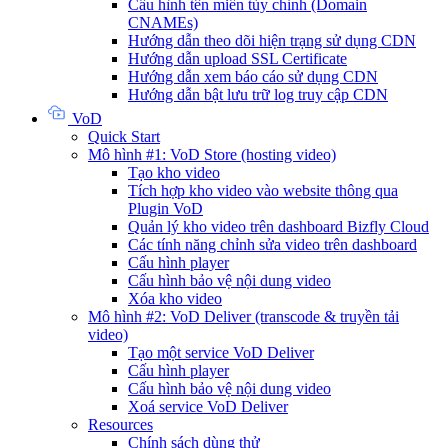
Cấu hình tên miền tùy chỉnh (Domain
CNAMEs)
Hướng dẫn theo dõi hiện trạng sử dụng CDN
Hướng dẫn upload SSL Certificate
Hướng dẫn xem báo cáo sử dụng CDN
Hướng dẫn bật lưu trữ log truy cập CDN
VoD
Quick Start
Mô hình #1: VoD Store (hosting video)
Tạo kho video
Tích hợp kho video vào website thông qua
Plugin VoD
Quản lý kho video trên dashboard Bizfly Cloud
Các tính năng chỉnh sửa video trên dashboard
Cấu hình player
Cấu hình bảo vệ nội dung video
Xóa kho video
Mô hình #2: VoD Deliver (transcode & truyền tải
video)
Tạo một service VoD Deliver
Cấu hình player
Cấu hình bảo vệ nội dung video
Xoá service VoD Deliver
Resources
Chính sách dùng thử