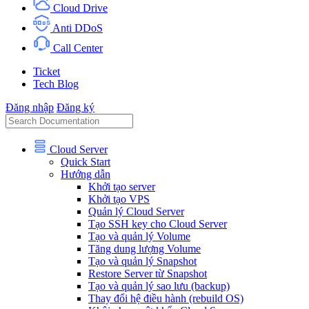
Cloud Drive
Anti DDoS
Call Center
Ticket
Tech Blog
Đăng nhập
Đăng ký
Cloud Server
Quick Start
Hướng dẫn
Khởi tạo server
Khởi tạo VPS
Quản lý Cloud Server
Tạo SSH key cho Cloud Server
Tạo và quản lý Volume
Tăng dung lượng Volume
Tạo và quản lý Snapshot
Restore Server từ Snapshot
Tạo và quản lý sao lưu (backup)
Thay đổi hệ điều hành (rebuild OS)