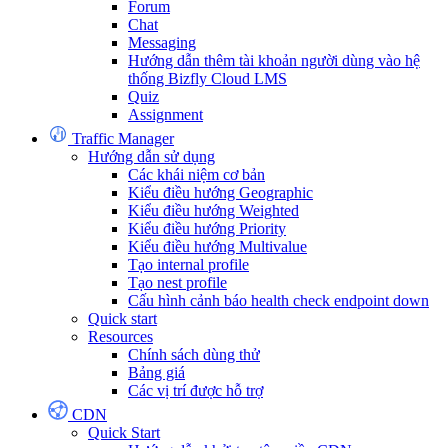
Forum
Chat
Messaging
Hướng dẫn thêm tài khoản người dùng vào hệ
thống Bizfly Cloud LMS
Quiz
Assignment
Traffic Manager
Hướng dẫn sử dụng
Các khái niệm cơ bản
Kiểu điều hướng Geographic
Kiểu điều hướng Weighted
Kiểu điều hướng Priority
Kiểu điều hướng Multivalue
Tạo internal profile
Tạo nest profile
Cấu hình cảnh báo health check endpoint down
Quick start
Resources
Chính sách dùng thử
Bảng giá
Các vị trí được hỗ trợ
CDN
Quick Start