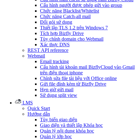
Cấu hình người được phép gửi vào group
Chức năng Blacklist/Whitelist
Chức năng Catch-all mail
Đổi gói sử dụng
Thiết lập TLS 1.2 trên Windows 7
Tích hợp Bizfly Drive
Tùy chỉnh domain cho Webmail
Xác thực DNS
REST API reference
Webmail
Email tracking
Cấu hình tài khoản mail BizflyCloud vào Gmail
trên điện thoại iphone
Chỉnh sửa file tài liệu với Office online
Gửi file đính kèm từ Bizfly Drive
Hẹn giờ gửi mail
Sử dụng split view
LMS
Quick Start
Hướng dẫn
Tùy biến giao diện
Giao diện và thiết lập Khóa học
Quản lý nội dung khóa học
Quản lý lớp học