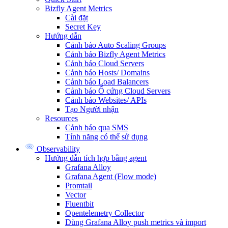
Bizfly Agent Metrics
Cài đặt
Secret Key
Hướng dẫn
Cảnh báo Auto Scaling Groups
Cảnh báo Bizfly Agent Metrics
Cảnh báo Cloud Servers
Cảnh báo Hosts/ Domains
Cảnh báo Load Balancers
Cảnh báo Ổ cứng Cloud Servers
Cảnh báo Websites/ APIs
Tạo Người nhận
Resources
Cảnh báo qua SMS
Tính năng có thể sử dụng
Observability
Hướng dẫn tích hợp bằng agent
Grafana Alloy
Grafana Agent (Flow mode)
Promtail
Vector
Fluentbit
Opentelemetry Collector
Dùng Grafana Alloy push metrics và import