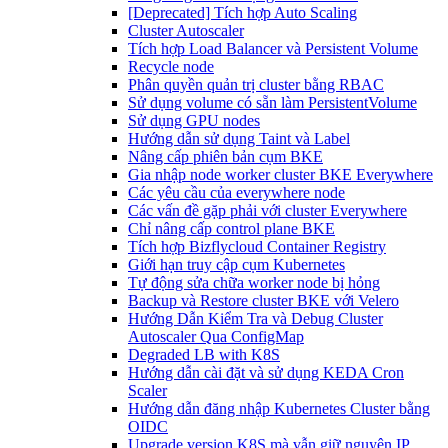
[Deprecated] Tích hợp Auto Scaling
Cluster Autoscaler
Tích hợp Load Balancer và Persistent Volume
Recycle node
Phân quyền quản trị cluster bằng RBAC
Sử dụng volume có sẵn làm PersistentVolume
Sử dụng GPU nodes
Hướng dẫn sử dụng Taint và Label
Nâng cấp phiên bản cụm BKE
Gia nhập node worker cluster BKE Everywhere
Các yêu cầu của everywhere node
Các vấn đề gặp phải với cluster Everywhere
Chỉ nâng cấp control plane BKE
Tích hợp Bizflycloud Container Registry
Giới hạn truy cập cụm Kubernetes
Tự động sửa chữa worker node bị hỏng
Backup và Restore cluster BKE với Velero
Hướng Dẫn Kiểm Tra và Debug Cluster
Autoscaler Qua ConfigMap
Degraded LB with K8S
Hướng dẫn cài đặt và sử dụng KEDA Cron
Scaler
Hướng dẫn đăng nhập Kubernetes Cluster bằng
OIDC
Upgrade version K8S mà vẫn giữ nguyên IP