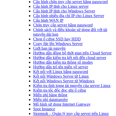
Cấu hình chặn truy cập server bằng password
Cấu hình IP tĩnh cho Linux server
Cấu hình IP tĩnh cho Windows Server
Cấu hình nhiều địa chỉ IP cho Linux Server
Cấu hình WAN IP
Chặn truy cập server bằng password
Chính sách và điều khoản sử dụng đối với tài
nguyên dài hạn
Chọn ổ cứng SSD hay HDD
Copy file lên Windows Server
Giới hạn tài nguyên
Hướng dẫn đồng bộ thời gian trên Cloud Server
Hướng dẫn kiểm tra kết nối đến cloud server
Hướng dẫn kiểm tra thông số inodes
Hướng dẫn trỏ tên miền về server
Kết nối với Linux bằng password
Kết nối Windows Server từ Linux
Kết nối Windows Server từ Windows
Kiểm tra tình trạng tài nguyên của server Linux
Kiểm tra tốc độc đọc ghi ổ cứng
Miễn phí băng thông
Miễn phí datatransfer
Mô hình sử dụng Internet Gateway
Spot Instance
Stormssh – Quản lý truy cập server trên Linux