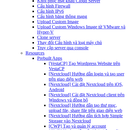
Khôi phục mật khẩu Cloud Server
Cấu hình Firewall
Cấu hình IPv6
Cấu hình băng thông mạng
Upload Custom Image
Upload Custom Windows Image từ VMware và
Hyper-V
Clone server
Thay đổi Cấu hình và loại máy chủ
Truy cập server qua console
Resources
Prebuilt Apps
[VestaCP] Tạo Wordpress Website trên
VestaCP
[Nextcloud] Hướng dẫn login và tạo user
trên giao diện web
[Nextcloud] Cài đặt Nextcloud trên iOS,
Android
[Nextcloud] Cài đặt Nextcloud client trên
Windows và đồng bộ
[Nextcloud] Hướng dẫn tạo thư mục,
upload file, share file trên giao diện web
[Nextcloud] Hướng dẫn tích hợp Simple
Storage vào Nextcloud
[CWP] Tạo và quản lý account