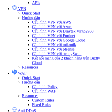
APIs
VPN
Quick Start
Hướng dẫn
Cấu hình VPN với AWS
Cấu hình VPN với Azure
Cấu hình VPN với Draytek Virgo2960
Cấu hình VPN với Fortinet
Cấu hình VPN với Google Cloud
Cấu hình VPN với mikrotik
Cấu hình VPN với pfsense
Cấu hình VPN với strongSwan
Kết nối mạng của 2 khách hàng trên Bizfly
Cloud
Resources
WAF
Quick Start
Hướng dẫn
Cấu hình Policy
Cấu hình WAF
Resources
Custom Rules
Fixed Rules
Anti DDoS