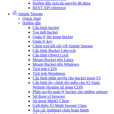
Hướng dẫn xem tài nguyên đã dùng
REST API reference
Simple Storage
Quick Start
Hướng dẫn
Cấu hình bucket
Tạo mới bucket
Quản lý file trong bucket
Quản lý key
Client tool kết nối với Simple Storage
Cấu hình Bucket Lifecycle
Cấu hình Object Lock
Mount Bucket trên Linux
Mount Bucket trên Windows
Tích hợp CDN
Tích hợp Wordpress
Cấu hình phân quyền cho bucket trong S3
Cấu hình tùy chỉnh tên miền cho S3 Static
Website Hosting sử dụng CDN
Phân quyền quản lý bucket cho những subuser
Sử dụng s3 browser
Sử dụng MinIO Client
Giới thiệu S3 Multi Storage Class
Xóa các multipart chưa hoàn thành