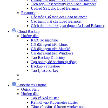
Tích hợp Observability cho Load Balancer
Upload SSL cho Load Balancer
Resource
Các thông số theo dõi Load balancer
Các trạng thái của Load Balancer
Cách tính lưu lượng sử dụng của Load Balancer
Cloud Backup
Hướng dẫn
Khởi tạo machine
Cài đặt agent trên Linux
Cài đặt agent trên MacOS
Cài đặt agent trên Windows
Tạo Backup Directory
Tạo policy để backup tự động
Backup và Restore
Tạo lại access key
Kubernetes Engine
Quick Start
Hướng dẫn
Tạo và xoá cluster
Kết nối vào Kubernetes cluster
Tăng và giảm số lượng worker node