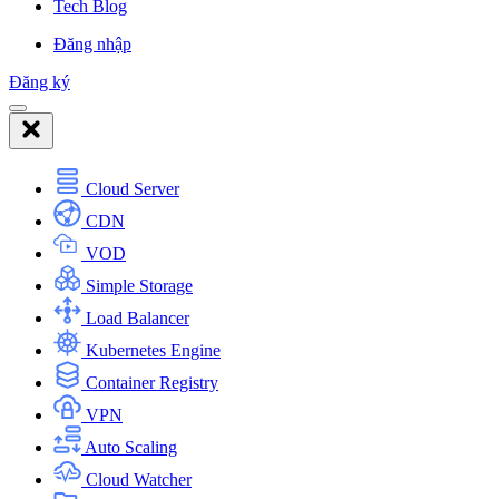
Tech Blog
Đăng nhập
Đăng ký
Cloud Server
CDN
VOD
Simple Storage
Load Balancer
Kubernetes Engine
Container Registry
VPN
Auto Scaling
Cloud Watcher