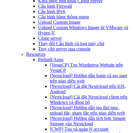
Khôi phục mật khẩu Cloud Server
Cấu hình Firewall
Cấu hình IPv6
Cấu hình băng thông mạng
Upload Custom Image
Upload Custom Windows Image từ VMware và
Hyper-V
Clone server
Thay đổi Cấu hình và loại máy chủ
Truy cập server qua console
Resources
Prebuilt Apps
[VestaCP] Tạo Wordpress Website trên
VestaCP
[Nextcloud] Hướng dẫn login và tạo user
trên giao diện web
[Nextcloud] Cài đặt Nextcloud trên iOS,
Android
[Nextcloud] Cài đặt Nextcloud client trên
Windows và đồng bộ
[Nextcloud] Hướng dẫn tạo thư mục,
upload file, share file trên giao diện web
[Nextcloud] Hướng dẫn tích hợp Simple
Storage vào Nextcloud
[CWP] Tạo và quản lý account