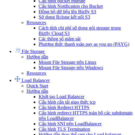
Cấu hình bucket migrate
Cấu hình Notification cho Bucket
Đồng bộ dữ liệu lên Bizfly S3
Sử dụng Rclone kết nối S3
Resources
Cách tính chi phí sử dụng gói storage trong
Bizfly Cloud S3
Các thông số giám sát
Phương thức thanh toán pay as you go (PAYG)
File Storage
Hướng dẫn
Mount File Storage trên Linux
Mount File Storage trên Windows
Resources
Load Balancer
Quick Start
Hướng dẫn
Khởi tạo Load Balancer
Cấu hình cân tải giao thức tcp
Cấu hình Redirect HTTPS
Cấu hình redirect HTTPS toàn bộ các subdomain
trên LoadBalancer
Cấu hình SNI trên LoadBalancer
Cấu hình TLS Termination
Hướng dẫn thay thế cert cho Load balancer