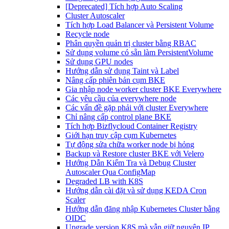
[Deprecated] Tích hợp Auto Scaling
Cluster Autoscaler
Tích hợp Load Balancer và Persistent Volume
Recycle node
Phân quyền quản trị cluster bằng RBAC
Sử dụng volume có sẵn làm PersistentVolume
Sử dụng GPU nodes
Hướng dẫn sử dụng Taint và Label
Nâng cấp phiên bản cụm BKE
Gia nhập node worker cluster BKE Everywhere
Các yêu cầu của everywhere node
Các vấn đề gặp phải với cluster Everywhere
Chỉ nâng cấp control plane BKE
Tích hợp Bizflycloud Container Registry
Giới hạn truy cập cụm Kubernetes
Tự động sửa chữa worker node bị hỏng
Backup và Restore cluster BKE với Velero
Hướng Dẫn Kiểm Tra và Debug Cluster
Autoscaler Qua ConfigMap
Degraded LB with K8S
Hướng dẫn cài đặt và sử dụng KEDA Cron
Scaler
Hướng dẫn đăng nhập Kubernetes Cluster bằng
OIDC
Upgrade version K8S mà vẫn giữ nguyên IP