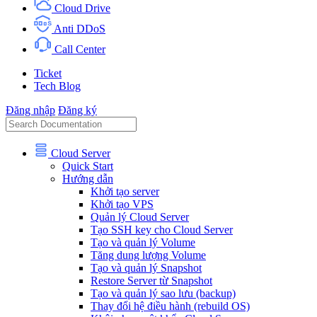
Cloud Drive
Anti DDoS
Call Center
Ticket
Tech Blog
Đăng nhập
Đăng ký
Cloud Server
Quick Start
Hướng dẫn
Khởi tạo server
Khởi tạo VPS
Quản lý Cloud Server
Tạo SSH key cho Cloud Server
Tạo và quản lý Volume
Tăng dung lượng Volume
Tạo và quản lý Snapshot
Restore Server từ Snapshot
Tạo và quản lý sao lưu (backup)
Thay đổi hệ điều hành (rebuild OS)