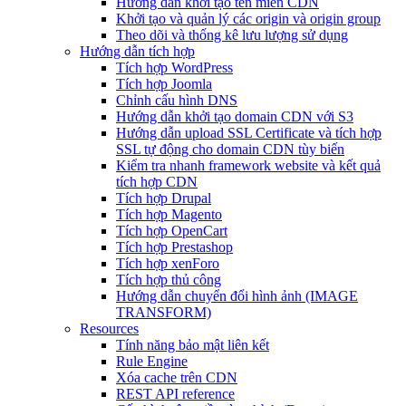
Hướng dẫn khởi tạo tên miền CDN
Khởi tạo và quản lý các origin và origin group
Theo dõi và thống kê lưu lượng sử dụng
Hướng dẫn tích hợp
Tích hợp WordPress
Tích hợp Joomla
Chỉnh cấu hình DNS
Hướng dẫn khởi tạo domain CDN với S3
Hướng dẫn upload SSL Certificate và tích hợp
SSL tự động cho domain CDN tùy biến
Kiểm tra nhanh framework website và kết quả
tích hợp CDN
Tích hợp Drupal
Tích hợp Magento
Tích hợp OpenCart
Tích hợp Prestashop
Tích hợp xenForo
Tích hợp thủ công
Hướng dẫn chuyển đổi hình ảnh (IMAGE
TRANSFORM)
Resources
Tính năng bảo mật liên kết
Rule Engine
Xóa cache trên CDN
REST API reference