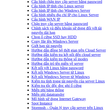
Cấu hình chặn truy cập server bằng password
Cấu hình IP tĩnh cho Linux server
Cấu hình IP tĩnh cho Windows Server
Cấu hình nhiều địa chỉ IP cho Linux Server
Cấu hình WAN IP
Chặn truy cập server bằng password
Chính sách và điều khoản sử dụng đối với tài
nguyên dài hạn
Chọn ổ cứng SSD hay HDD
Copy file lên Windows Server
Giới hạn tài nguyên
Hướng dẫn đồng bộ thời gian trên Cloud Server
Hướng dẫn kiểm tra kết nối đến cloud server
Hướng dẫn kiểm tra thông số inodes
Hướng dẫn trỏ tên miền về server
Kết nối với Linux bằng password
Kết nối Windows Server từ Linux
Kết nối Windows Server từ Windows
Kiểm tra tình trạng tài nguyên của server Linux
Kiểm tra tốc độc đọc ghi ổ cứng
Miễn phí băng thông
Miễn phí datatransfer
Mô hình sử dụng Internet Gateway
Spot Instance
Stormssh – Quản lý truy cập server trên Linux