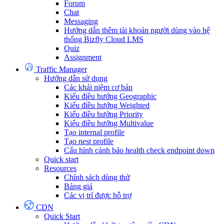
Forum
Chat
Messaging
Hướng dẫn thêm tài khoản người dùng vào hệ
thống Bizfly Cloud LMS
Quiz
Assignment
Traffic Manager
Hướng dẫn sử dụng
Các khái niệm cơ bản
Kiểu điều hướng Geographic
Kiểu điều hướng Weighted
Kiểu điều hướng Priority
Kiểu điều hướng Multivalue
Tạo internal profile
Tạo nest profile
Cấu hình cảnh báo health check endpoint down
Quick start
Resources
Chính sách dùng thử
Bảng giá
Các vị trí được hỗ trợ
CDN
Quick Start