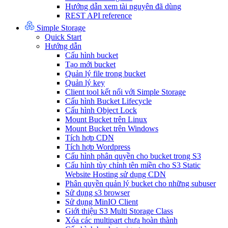
Hướng dẫn xem tài nguyên đã dùng
REST API reference
Simple Storage
Quick Start
Hướng dẫn
Cấu hình bucket
Tạo mới bucket
Quản lý file trong bucket
Quản lý key
Client tool kết nối với Simple Storage
Cấu hình Bucket Lifecycle
Cấu hình Object Lock
Mount Bucket trên Linux
Mount Bucket trên Windows
Tích hợp CDN
Tích hợp Wordpress
Cấu hình phân quyền cho bucket trong S3
Cấu hình tùy chỉnh tên miền cho S3 Static
Website Hosting sử dụng CDN
Phân quyền quản lý bucket cho những subuser
Sử dụng s3 browser
Sử dụng MinIO Client
Giới thiệu S3 Multi Storage Class
Xóa các multipart chưa hoàn thành