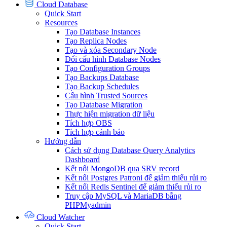
Cloud Database
Quick Start
Resources
Tạo Database Instances
Tạo Replica Nodes
Tạo và xóa Secondary Node
Đổi cấu hình Database Nodes
Tạo Configuration Groups
Tạo Backups Database
Tạo Backup Schedules
Cấu hình Trusted Sources
Tạo Database Migration
Thực hiện migration dữ liệu
Tích hợp OBS
Tích hợp cảnh báo
Hướng dẫn
Cách sử dụng Database Query Analytics
Dashboard
Kết nối MongoDB qua SRV record
Kết nối Postgres Patroni để giảm thiểu rủi ro
Kết nối Redis Sentinel để giảm thiểu rủi ro
Truy cập MySQL và MariaDB bằng
PHPMyadmin
Cloud Watcher
Quick Start