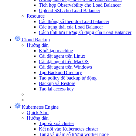
Tích hợp Observability cho Load Balancer
Upload SSL cho Load Balancer
Resource
Các thông số theo dõi Load balancer
Các trạng thái của Load Balancer
Cách tính lưu lượng sử dụng của Load Balancer
Cloud Backup
Hướng dẫn
Khởi tạo machine
Cài đặt agent trên Linux
Cài đặt agent trên MacOS
Cài đặt agent trên Windows
Tạo Backup Directory
Tạo policy để backup tự động
Backup và Restore
Tạo lại access key
Kubernetes Engine
Quick Start
Hướng dẫn
Tạo và xoá cluster
Kết nối vào Kubernetes cluster
Tăng và giảm số lượng worker node