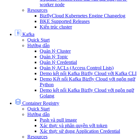
worker node
Resources
BizflyCloud Kubernetes Engine Changelog
BKE Supported Releases
Kiến trúc cluster
Kafka
Quick Start
Hướng dẫn
Quản lý Cluster
Quản lý Topic
Quản lý Credential
Quản lý ACLs (Access Control Lists)
Demo kết nối Kafka Bizfly Cloud với Kafka CLI
Demo Kết nối Kafka Bizfly Cloud với ngôn ngữ
Python
Demo kết nối Kafka Bizfly Cloud với ngôn ngữ
Golang
Container Registry
Quick Start
Hướng dẫn
Push và pull image
Xác thực và phân quyền với token
Xác thực sử dụng Application Credential
Resources