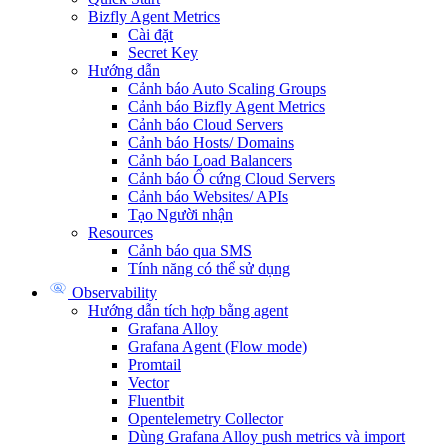
Bizfly Agent Metrics
Cài đặt
Secret Key
Hướng dẫn
Cảnh báo Auto Scaling Groups
Cảnh báo Bizfly Agent Metrics
Cảnh báo Cloud Servers
Cảnh báo Hosts/ Domains
Cảnh báo Load Balancers
Cảnh báo Ổ cứng Cloud Servers
Cảnh báo Websites/ APIs
Tạo Người nhận
Resources
Cảnh báo qua SMS
Tính năng có thể sử dụng
Observability
Hướng dẫn tích hợp bằng agent
Grafana Alloy
Grafana Agent (Flow mode)
Promtail
Vector
Fluentbit
Opentelemetry Collector
Dùng Grafana Alloy push metrics và import