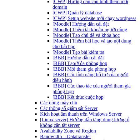
[CWP] Hướng dẫn cấu hình thêm mới
domain
[CWP] Quản lý database
[CWP] Setup website mới chạy wordpress
[Moodle] Hướng dẫn cài đặt
[Moodle] Thêm tài khoản người dùng
[Moodle] Tạo chủ đề và khóa học
[Moodle] Thêm bài học và tạo nội dung
cho bài học
[Moodle] Tạo bài kiểm tra
[BBB] Hướng dẫn cài đặt
[BBB] Tạo/Xóa phòng họp
[BBB] Mời tham gia phòng họp
[BBB] Các tính năng hỗ trợ của người
điều hành
[BBB] Các thao tác của người tham gia
phòng họp
[BBB] Kết thúc cuộc họp
Các dòng máy chủ
Các thông số giám sát Server
Kích hoạt âm thanh trên Windows Server
[Linux server] Hướng dẫn tăng dung lượng ổ
không cần tắt server
Availability Zone và Region
Bandwidth – Datatransfer