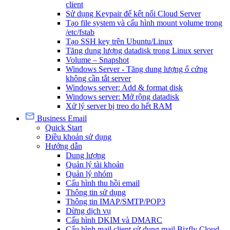
client
Sử dụng Keypair để kết nối Cloud Server
Tạo file system và cấu hình mount volume trong
/etc/fstab
Tạo SSH key trên Ubuntu/Linux
Tăng dung lượng datadisk trong Linux server
Volume – Snapshot
Windows Server - Tăng dung lượng ổ cứng
không cần tắt server
Windows server: Add & format disk
Windows server: Mở rộng datadisk
Xử lý server bị treo do hết RAM
Business Email
Quick Start
Điều khoản sử dụng
Hướng dẫn
Dung lượng
Quản lý tài khoản
Quản lý nhóm
Cấu hình thu hồi email
Thông tin sử dụng
Thông tin IMAP/SMTP/POP3
Dừng dịch vụ
Cấu hình DKIM và DMARC
Cấu hình mail client sử dụng mail Bizfly Cloud