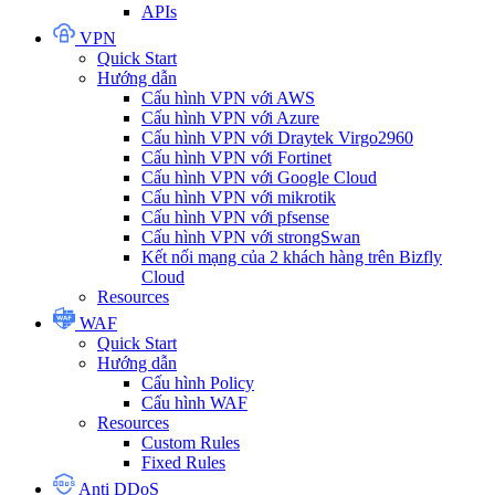
APIs
VPN
Quick Start
Hướng dẫn
Cấu hình VPN với AWS
Cấu hình VPN với Azure
Cấu hình VPN với Draytek Virgo2960
Cấu hình VPN với Fortinet
Cấu hình VPN với Google Cloud
Cấu hình VPN với mikrotik
Cấu hình VPN với pfsense
Cấu hình VPN với strongSwan
Kết nối mạng của 2 khách hàng trên Bizfly
Cloud
Resources
WAF
Quick Start
Hướng dẫn
Cấu hình Policy
Cấu hình WAF
Resources
Custom Rules
Fixed Rules
Anti DDoS