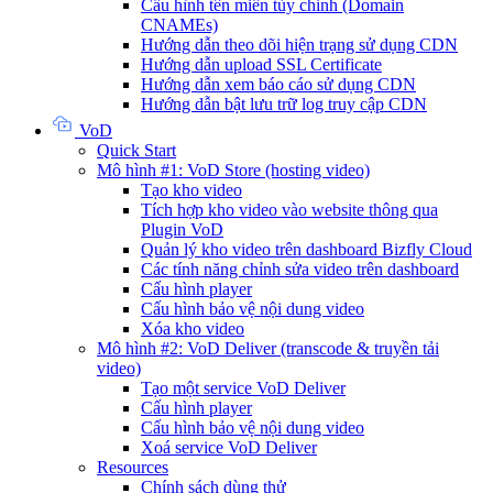
Cấu hình tên miền tùy chỉnh (Domain
CNAMEs)
Hướng dẫn theo dõi hiện trạng sử dụng CDN
Hướng dẫn upload SSL Certificate
Hướng dẫn xem báo cáo sử dụng CDN
Hướng dẫn bật lưu trữ log truy cập CDN
VoD
Quick Start
Mô hình #1: VoD Store (hosting video)
Tạo kho video
Tích hợp kho video vào website thông qua
Plugin VoD
Quản lý kho video trên dashboard Bizfly Cloud
Các tính năng chỉnh sửa video trên dashboard
Cấu hình player
Cấu hình bảo vệ nội dung video
Xóa kho video
Mô hình #2: VoD Deliver (transcode & truyền tải
video)
Tạo một service VoD Deliver
Cấu hình player
Cấu hình bảo vệ nội dung video
Xoá service VoD Deliver
Resources
Chính sách dùng thử