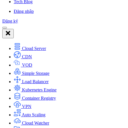
Tech Blog
Đăng nhập
Đăng ký
Cloud Server
CDN
VOD
Simple Storage
Load Balancer
Kubernetes Engine
Container Registry
VPN
Auto Scaling
Cloud Watcher