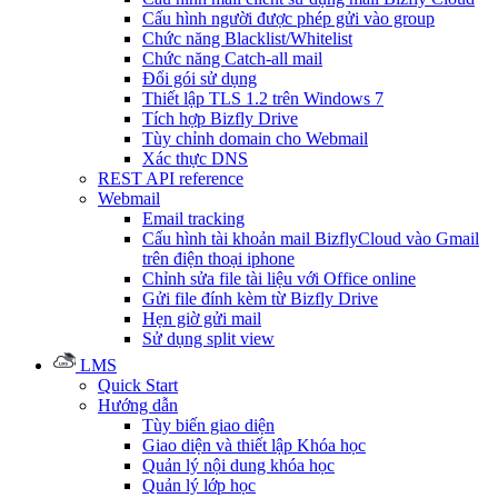
Cấu hình người được phép gửi vào group
Chức năng Blacklist/Whitelist
Chức năng Catch-all mail
Đổi gói sử dụng
Thiết lập TLS 1.2 trên Windows 7
Tích hợp Bizfly Drive
Tùy chỉnh domain cho Webmail
Xác thực DNS
REST API reference
Webmail
Email tracking
Cấu hình tài khoản mail BizflyCloud vào Gmail
trên điện thoại iphone
Chỉnh sửa file tài liệu với Office online
Gửi file đính kèm từ Bizfly Drive
Hẹn giờ gửi mail
Sử dụng split view
LMS
Quick Start
Hướng dẫn
Tùy biến giao diện
Giao diện và thiết lập Khóa học
Quản lý nội dung khóa học
Quản lý lớp học