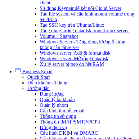
client
Sử dụng Keypair để kết nối Cloud Server
Tạo file system và cấu hình mount volume trong
/etc/fstab
Tạo SSH key trên Ubuntu/Linux
Tăng dung lượng datadisk trong Linux server
Volume – Snapshot
Windows Server - Tăng dung lượng ổ cứng
không cần tắt server
Windows server: Add & format disk
Windows server: Mở rộng datadisk
Xử lý server bị treo do hết RAM
Business Email
Quick Start
Điều khoản sử dụng
Hướng dẫn
Dung lượng
Quản lý tài khoản
Quản lý nhóm
Cấu hình thu hồi email
Thông tin sử dụng
Thông tin IMAP/SMTP/POP3
Dừng dịch vụ
Cấu hình DKIM và DMARC
Cấu hình mail client sử dụng mail Bizfly Cloud