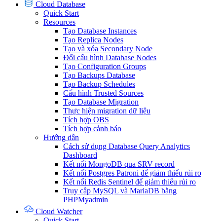
Cloud Database
Quick Start
Resources
Tạo Database Instances
Tạo Replica Nodes
Tạo và xóa Secondary Node
Đổi cấu hình Database Nodes
Tạo Configuration Groups
Tạo Backups Database
Tạo Backup Schedules
Cấu hình Trusted Sources
Tạo Database Migration
Thực hiện migration dữ liệu
Tích hợp OBS
Tích hợp cảnh báo
Hướng dẫn
Cách sử dụng Database Query Analytics
Dashboard
Kết nối MongoDB qua SRV record
Kết nối Postgres Patroni để giảm thiểu rủi ro
Kết nối Redis Sentinel để giảm thiểu rủi ro
Truy cập MySQL và MariaDB bằng
PHPMyadmin
Cloud Watcher
Quick Start