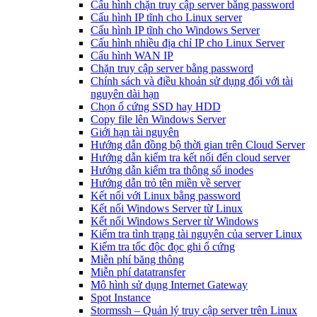
Cấu hình chặn truy cập server bằng password
Cấu hình IP tĩnh cho Linux server
Cấu hình IP tĩnh cho Windows Server
Cấu hình nhiều địa chỉ IP cho Linux Server
Cấu hình WAN IP
Chặn truy cập server bằng password
Chính sách và điều khoản sử dụng đối với tài
nguyên dài hạn
Chọn ổ cứng SSD hay HDD
Copy file lên Windows Server
Giới hạn tài nguyên
Hướng dẫn đồng bộ thời gian trên Cloud Server
Hướng dẫn kiểm tra kết nối đến cloud server
Hướng dẫn kiểm tra thông số inodes
Hướng dẫn trỏ tên miền về server
Kết nối với Linux bằng password
Kết nối Windows Server từ Linux
Kết nối Windows Server từ Windows
Kiểm tra tình trạng tài nguyên của server Linux
Kiểm tra tốc độc đọc ghi ổ cứng
Miễn phí băng thông
Miễn phí datatransfer
Mô hình sử dụng Internet Gateway
Spot Instance
Stormssh – Quản lý truy cập server trên Linux