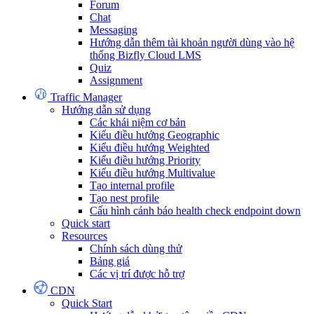
Forum
Chat
Messaging
Hướng dẫn thêm tài khoản người dùng vào hệ
thống Bizfly Cloud LMS
Quiz
Assignment
Traffic Manager
Hướng dẫn sử dụng
Các khái niệm cơ bản
Kiểu điều hướng Geographic
Kiểu điều hướng Weighted
Kiểu điều hướng Priority
Kiểu điều hướng Multivalue
Tạo internal profile
Tạo nest profile
Cấu hình cảnh báo health check endpoint down
Quick start
Resources
Chính sách dùng thử
Bảng giá
Các vị trí được hỗ trợ
CDN
Quick Start