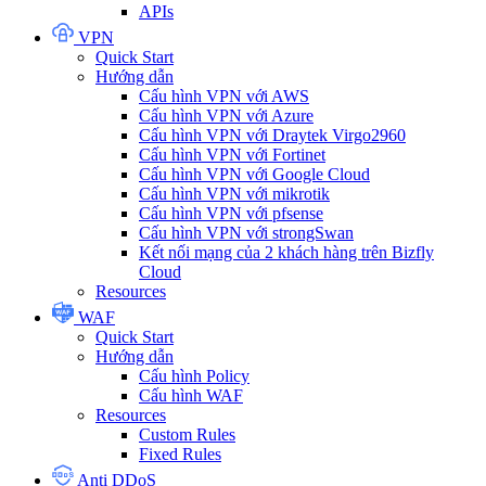
APIs
VPN
Quick Start
Hướng dẫn
Cấu hình VPN với AWS
Cấu hình VPN với Azure
Cấu hình VPN với Draytek Virgo2960
Cấu hình VPN với Fortinet
Cấu hình VPN với Google Cloud
Cấu hình VPN với mikrotik
Cấu hình VPN với pfsense
Cấu hình VPN với strongSwan
Kết nối mạng của 2 khách hàng trên Bizfly
Cloud
Resources
WAF
Quick Start
Hướng dẫn
Cấu hình Policy
Cấu hình WAF
Resources
Custom Rules
Fixed Rules
Anti DDoS