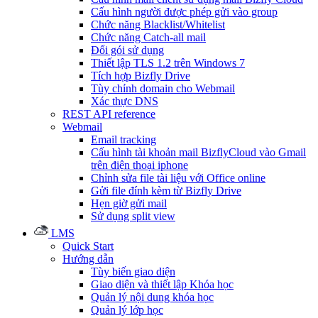
Cấu hình người được phép gửi vào group
Chức năng Blacklist/Whitelist
Chức năng Catch-all mail
Đổi gói sử dụng
Thiết lập TLS 1.2 trên Windows 7
Tích hợp Bizfly Drive
Tùy chỉnh domain cho Webmail
Xác thực DNS
REST API reference
Webmail
Email tracking
Cấu hình tài khoản mail BizflyCloud vào Gmail
trên điện thoại iphone
Chỉnh sửa file tài liệu với Office online
Gửi file đính kèm từ Bizfly Drive
Hẹn giờ gửi mail
Sử dụng split view
LMS
Quick Start
Hướng dẫn
Tùy biến giao diện
Giao diện và thiết lập Khóa học
Quản lý nội dung khóa học
Quản lý lớp học