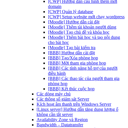
[CWP] Hướng dẫn cấu hình thêm mới
domain
[CWP] Quản lý database
[CWP] Setup website mới chạy wordpress
[Moodle] Hướng dẫn cài đặt
[Moodle] Thêm tài khoản người dùng
[Moodle] Tạo chủ đề và khóa học
[Moodle] Thêm bài học và tạo nội dung
cho bài học
[Moodle] Tạo bài kiểm tra
[BBB] Hướng dẫn cài đặt
[BBB] Tạo/Xóa phòng họp
[BBB] Mời tham gia phòng họp
[BBB] Các tính năng hỗ trợ của người
điều hành
[BBB] Các thao tác của người tham gia
phòng họp
[BBB] Kết thúc cuộc họp
Các dòng máy chủ
Các thông số giám sát Server
Kích hoạt âm thanh trên Windows Server
[Linux server] Hướng dẫn tăng dung lượng ổ
không cần tắt server
Availability Zone và Region
Bandwidth – Datatransfer