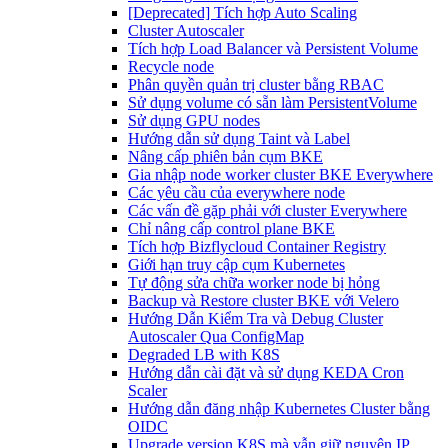
[Deprecated] Tích hợp Auto Scaling
Cluster Autoscaler
Tích hợp Load Balancer và Persistent Volume
Recycle node
Phân quyền quản trị cluster bằng RBAC
Sử dụng volume có sẵn làm PersistentVolume
Sử dụng GPU nodes
Hướng dẫn sử dụng Taint và Label
Nâng cấp phiên bản cụm BKE
Gia nhập node worker cluster BKE Everywhere
Các yêu cầu của everywhere node
Các vấn đề gặp phải với cluster Everywhere
Chỉ nâng cấp control plane BKE
Tích hợp Bizflycloud Container Registry
Giới hạn truy cập cụm Kubernetes
Tự động sửa chữa worker node bị hỏng
Backup và Restore cluster BKE với Velero
Hướng Dẫn Kiểm Tra và Debug Cluster
Autoscaler Qua ConfigMap
Degraded LB with K8S
Hướng dẫn cài đặt và sử dụng KEDA Cron
Scaler
Hướng dẫn đăng nhập Kubernetes Cluster bằng
OIDC
Upgrade version K8S mà vẫn giữ nguyên IP