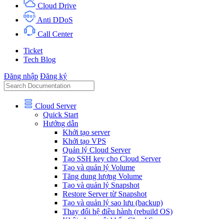
Cloud Drive
Anti DDoS
Call Center
Ticket
Tech Blog
Đăng nhập
Đăng ký
Cloud Server
Quick Start
Hướng dẫn
Khởi tạo server
Khởi tạo VPS
Quản lý Cloud Server
Tạo SSH key cho Cloud Server
Tạo và quản lý Volume
Tăng dung lượng Volume
Tạo và quản lý Snapshot
Restore Server từ Snapshot
Tạo và quản lý sao lưu (backup)
Thay đổi hệ điều hành (rebuild OS)