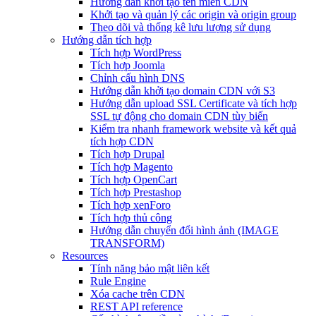
Hướng dẫn khởi tạo tên miền CDN
Khởi tạo và quản lý các origin và origin group
Theo dõi và thống kê lưu lượng sử dụng
Hướng dẫn tích hợp
Tích hợp WordPress
Tích hợp Joomla
Chỉnh cấu hình DNS
Hướng dẫn khởi tạo domain CDN với S3
Hướng dẫn upload SSL Certificate và tích hợp
SSL tự động cho domain CDN tùy biến
Kiểm tra nhanh framework website và kết quả
tích hợp CDN
Tích hợp Drupal
Tích hợp Magento
Tích hợp OpenCart
Tích hợp Prestashop
Tích hợp xenForo
Tích hợp thủ công
Hướng dẫn chuyển đổi hình ảnh (IMAGE
TRANSFORM)
Resources
Tính năng bảo mật liên kết
Rule Engine
Xóa cache trên CDN
REST API reference