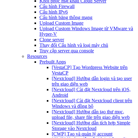
Khôi phục mật khẩu Cloud Server
Cấu hình Firewall
Cấu hình IPv6
Cấu hình băng thông mạng
Upload Custom Image
Upload Custom Windows Image từ VMware và
Hyper-V
Clone server
Thay đổi Cấu hình và loại máy chủ
Truy cập server qua console
Resources
Prebuilt Apps
[VestaCP] Tạo Wordpress Website trên
VestaCP
[Nextcloud] Hướng dẫn login và tạo user
trên giao diện web
[Nextcloud] Cài đặt Nextcloud trên iOS,
Android
[Nextcloud] Cài đặt Nextcloud client trên
Windows và đồng bộ
[Nextcloud] Hướng dẫn tạo thư mục,
upload file, share file trên giao diện web
[Nextcloud] Hướng dẫn tích hợp Simple
Storage vào Nextcloud
[CWP] Tạo và quản lý account