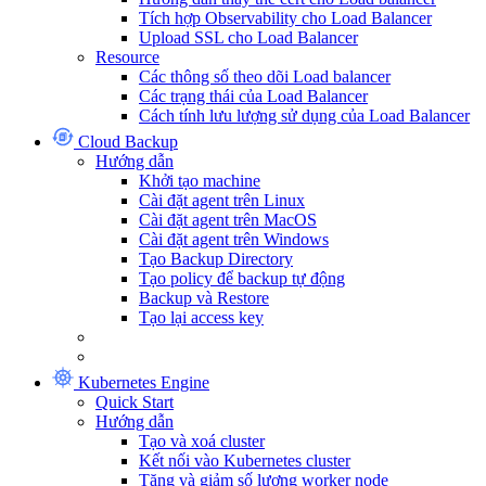
Tích hợp Observability cho Load Balancer
Upload SSL cho Load Balancer
Resource
Các thông số theo dõi Load balancer
Các trạng thái của Load Balancer
Cách tính lưu lượng sử dụng của Load Balancer
Cloud Backup
Hướng dẫn
Khởi tạo machine
Cài đặt agent trên Linux
Cài đặt agent trên MacOS
Cài đặt agent trên Windows
Tạo Backup Directory
Tạo policy để backup tự động
Backup và Restore
Tạo lại access key
Kubernetes Engine
Quick Start
Hướng dẫn
Tạo và xoá cluster
Kết nối vào Kubernetes cluster
Tăng và giảm số lượng worker node