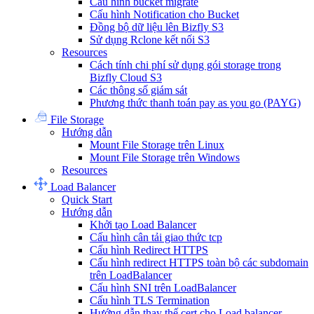
Cấu hình bucket migrate
Cấu hình Notification cho Bucket
Đồng bộ dữ liệu lên Bizfly S3
Sử dụng Rclone kết nối S3
Resources
Cách tính chi phí sử dụng gói storage trong
Bizfly Cloud S3
Các thông số giám sát
Phương thức thanh toán pay as you go (PAYG)
File Storage
Hướng dẫn
Mount File Storage trên Linux
Mount File Storage trên Windows
Resources
Load Balancer
Quick Start
Hướng dẫn
Khởi tạo Load Balancer
Cấu hình cân tải giao thức tcp
Cấu hình Redirect HTTPS
Cấu hình redirect HTTPS toàn bộ các subdomain
trên LoadBalancer
Cấu hình SNI trên LoadBalancer
Cấu hình TLS Termination
Hướng dẫn thay thế cert cho Load balancer