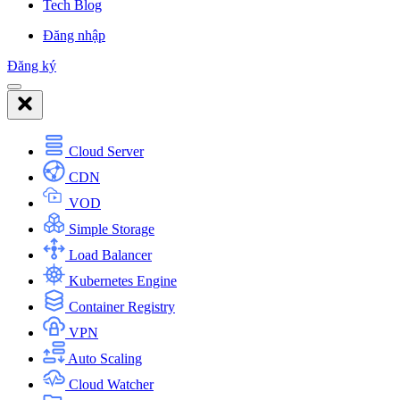
Tech Blog
Đăng nhập
Đăng ký
Cloud Server
CDN
VOD
Simple Storage
Load Balancer
Kubernetes Engine
Container Registry
VPN
Auto Scaling
Cloud Watcher