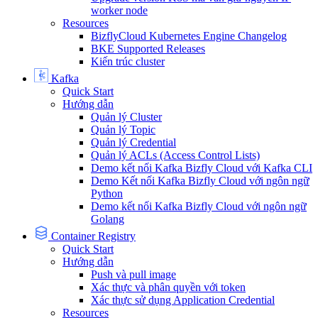
worker node
Resources
BizflyCloud Kubernetes Engine Changelog
BKE Supported Releases
Kiến trúc cluster
Kafka
Quick Start
Hướng dẫn
Quản lý Cluster
Quản lý Topic
Quản lý Credential
Quản lý ACLs (Access Control Lists)
Demo kết nối Kafka Bizfly Cloud với Kafka CLI
Demo Kết nối Kafka Bizfly Cloud với ngôn ngữ
Python
Demo kết nối Kafka Bizfly Cloud với ngôn ngữ
Golang
Container Registry
Quick Start
Hướng dẫn
Push và pull image
Xác thực và phân quyền với token
Xác thực sử dụng Application Credential
Resources