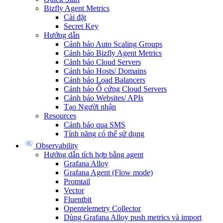
Bizfly Agent Metrics
Cài đặt
Secret Key
Hướng dẫn
Cảnh báo Auto Scaling Groups
Cảnh báo Bizfly Agent Metrics
Cảnh báo Cloud Servers
Cảnh báo Hosts/ Domains
Cảnh báo Load Balancers
Cảnh báo Ổ cứng Cloud Servers
Cảnh báo Websites/ APIs
Tạo Người nhận
Resources
Cảnh báo qua SMS
Tính năng có thể sử dụng
Observability
Hướng dẫn tích hợp bằng agent
Grafana Alloy
Grafana Agent (Flow mode)
Promtail
Vector
Fluentbit
Opentelemetry Collector
Dùng Grafana Alloy push metrics và import