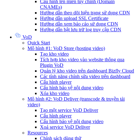
Cấu hình tên miền tùy chỉnh (Domain
CNAMEs)
Hướng dẫn theo dõi hiện trạng sử dụng CDN
Hướng dẫn upload SSL Certificate
Hướng dẫn xem báo cáo sử dụng CDN
Hướng dẫn bật lưu trữ log truy cập CDN
VoD
Quick Start
Mô hình #1: VoD Store (hosting video)
Tạo kho video
Tích hợp kho video vào website thông qua
Plugin VoD
Quản lý kho video trên dashboard Bizfly Cloud
Các tính năng chỉnh sửa video trên dashboard
Cấu hình player
Cấu hình bảo vệ nội dung video
Xóa kho video
Mô hình #2: VoD Deliver (transcode & truyền tải
video)
Tạo một service VoD Deliver
Cấu hình player
Cấu hình bảo vệ nội dung video
Xoá service VoD Deliver
Resources
Chính sách dùng thử