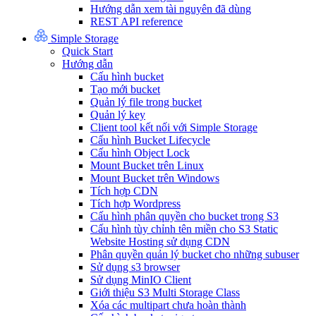
Hướng dẫn xem tài nguyên đã dùng
REST API reference
Simple Storage
Quick Start
Hướng dẫn
Cấu hình bucket
Tạo mới bucket
Quản lý file trong bucket
Quản lý key
Client tool kết nối với Simple Storage
Cấu hình Bucket Lifecycle
Cấu hình Object Lock
Mount Bucket trên Linux
Mount Bucket trên Windows
Tích hợp CDN
Tích hợp Wordpress
Cấu hình phân quyền cho bucket trong S3
Cấu hình tùy chỉnh tên miền cho S3 Static
Website Hosting sử dụng CDN
Phân quyền quản lý bucket cho những subuser
Sử dụng s3 browser
Sử dụng MinIO Client
Giới thiệu S3 Multi Storage Class
Xóa các multipart chưa hoàn thành