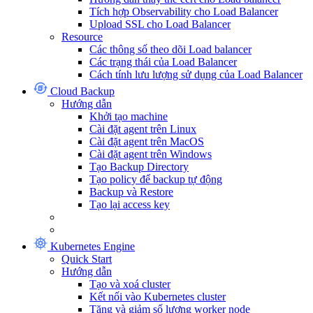
Tích hợp Observability cho Load Balancer
Upload SSL cho Load Balancer
Resource
Các thông số theo dõi Load balancer
Các trạng thái của Load Balancer
Cách tính lưu lượng sử dụng của Load Balancer
Cloud Backup
Hướng dẫn
Khởi tạo machine
Cài đặt agent trên Linux
Cài đặt agent trên MacOS
Cài đặt agent trên Windows
Tạo Backup Directory
Tạo policy để backup tự động
Backup và Restore
Tạo lại access key
Kubernetes Engine
Quick Start
Hướng dẫn
Tạo và xoá cluster
Kết nối vào Kubernetes cluster
Tăng và giảm số lượng worker node