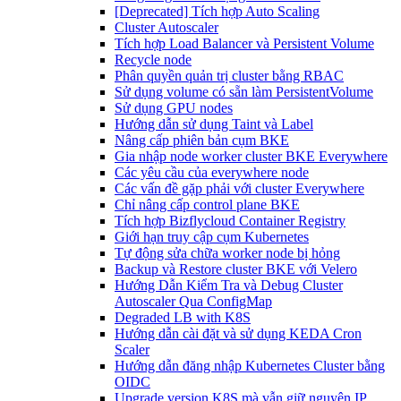
[Deprecated] Tích hợp Auto Scaling
Cluster Autoscaler
Tích hợp Load Balancer và Persistent Volume
Recycle node
Phân quyền quản trị cluster bằng RBAC
Sử dụng volume có sẵn làm PersistentVolume
Sử dụng GPU nodes
Hướng dẫn sử dụng Taint và Label
Nâng cấp phiên bản cụm BKE
Gia nhập node worker cluster BKE Everywhere
Các yêu cầu của everywhere node
Các vấn đề gặp phải với cluster Everywhere
Chỉ nâng cấp control plane BKE
Tích hợp Bizflycloud Container Registry
Giới hạn truy cập cụm Kubernetes
Tự động sửa chữa worker node bị hỏng
Backup và Restore cluster BKE với Velero
Hướng Dẫn Kiểm Tra và Debug Cluster
Autoscaler Qua ConfigMap
Degraded LB with K8S
Hướng dẫn cài đặt và sử dụng KEDA Cron
Scaler
Hướng dẫn đăng nhập Kubernetes Cluster bằng
OIDC
Upgrade version K8S mà vẫn giữ nguyên IP