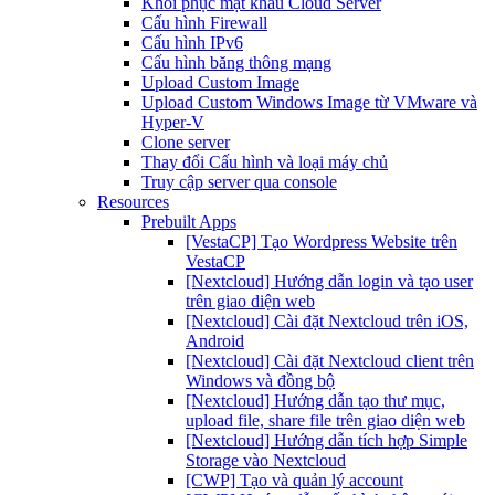
Khôi phục mật khẩu Cloud Server
Cấu hình Firewall
Cấu hình IPv6
Cấu hình băng thông mạng
Upload Custom Image
Upload Custom Windows Image từ VMware và
Hyper-V
Clone server
Thay đổi Cấu hình và loại máy chủ
Truy cập server qua console
Resources
Prebuilt Apps
[VestaCP] Tạo Wordpress Website trên
VestaCP
[Nextcloud] Hướng dẫn login và tạo user
trên giao diện web
[Nextcloud] Cài đặt Nextcloud trên iOS,
Android
[Nextcloud] Cài đặt Nextcloud client trên
Windows và đồng bộ
[Nextcloud] Hướng dẫn tạo thư mục,
upload file, share file trên giao diện web
[Nextcloud] Hướng dẫn tích hợp Simple
Storage vào Nextcloud
[CWP] Tạo và quản lý account