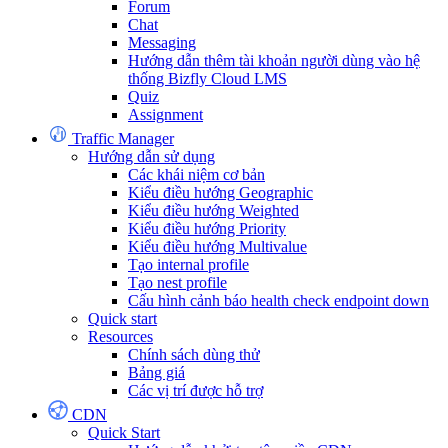
Forum
Chat
Messaging
Hướng dẫn thêm tài khoản người dùng vào hệ
thống Bizfly Cloud LMS
Quiz
Assignment
Traffic Manager
Hướng dẫn sử dụng
Các khái niệm cơ bản
Kiểu điều hướng Geographic
Kiểu điều hướng Weighted
Kiểu điều hướng Priority
Kiểu điều hướng Multivalue
Tạo internal profile
Tạo nest profile
Cấu hình cảnh báo health check endpoint down
Quick start
Resources
Chính sách dùng thử
Bảng giá
Các vị trí được hỗ trợ
CDN
Quick Start