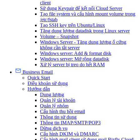
client
Sử dụng Keypair để kết nối Cloud Server
Tạo file system và cấu hình mount volume trong
/etc/fstab
Tạo SSH key trên Ubuntu/Linux
Tăng dung lượng datadisk trong Linux server
Volume – Snapshot
Windows Server - Tăng dung lượng ổ cứng
không cần tắt server
Windows server: Add & format disk
Windows server: Mở rộng datadisk
Xử lý server bị treo do hết RAM
Business Email
Quick Start
Điều khoản sử dụng
Hướng dẫn
Dung lượng
Quản lý tài khoản
Quản lý nhóm
Cấu hình thu hồi email
Thông tin sử dụng
Thông tin IMAP/SMTP/POP3
Dừng dịch vụ
Cấu hình DKIM và DMARC
Cấu hình mail client sử dụng mail Bizfly Cloud