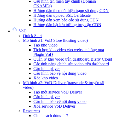
Cấu hình tên miền tùy chỉnh (Domain
CNAMEs)
Hướng dẫn theo dõi hiện trạng sử dụng CDN
Hướng dẫn upload SSL Certificate
Hướng dẫn xem báo cáo sử dụng CDN
Hướng dẫn bật lưu trữ log truy cập CDN
VoD
Quick Start
Mô hình #1: VoD Store (hosting video)
Tạo kho video
Tích hợp kho video vào website thông qua
Plugin VoD
Quản lý kho video trên dashboard Bizfly Cloud
Các tính năng chỉnh sửa video trên dashboard
Cấu hình player
Cấu hình bảo vệ nội dung video
Xóa kho video
Mô hình #2: VoD Deliver (transcode & truyền tải
video)
Tạo một service VoD Deliver
Cấu hình player
Cấu hình bảo vệ nội dung video
Xoá service VoD Deliver
Resources
Chính sách dùng thử