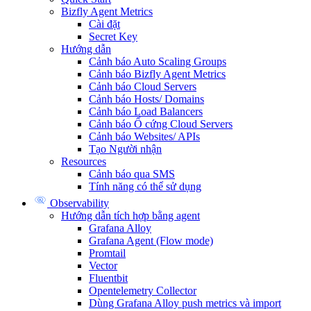
Bizfly Agent Metrics
Cài đặt
Secret Key
Hướng dẫn
Cảnh báo Auto Scaling Groups
Cảnh báo Bizfly Agent Metrics
Cảnh báo Cloud Servers
Cảnh báo Hosts/ Domains
Cảnh báo Load Balancers
Cảnh báo Ổ cứng Cloud Servers
Cảnh báo Websites/ APIs
Tạo Người nhận
Resources
Cảnh báo qua SMS
Tính năng có thể sử dụng
Observability
Hướng dẫn tích hợp bằng agent
Grafana Alloy
Grafana Agent (Flow mode)
Promtail
Vector
Fluentbit
Opentelemetry Collector
Dùng Grafana Alloy push metrics và import