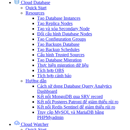
Cloud Database
Quick Start
Resources
Tạo Database Instances
Tạo Replica Nodes
Tạo và xóa Secondary Node
Đổi cấu hình Database Nodes
Tạo Configuration Groups
Tạo Backups Database
Tạo Backup Schedules
Cấu hình Trusted Sources
Tạo Database Migration
Thực hiện migration dữ liệu
Tích hợp OBS
Tích hợp cảnh báo
Hướng dẫn
Cách sử dụng Database Query Analytics
Dashboard
Kết nối MongoDB qua SRV record
Kết nối Postgres Patroni để giảm thiểu rủi ro
Kết nối Redis Sentinel để giảm thiểu rủi ro
Truy cập MySQL và MariaDB bằng
PHPMyadmin
Cloud Watcher
Quick Start