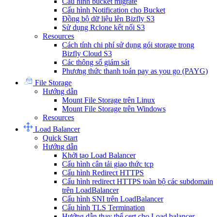
Cấu hình bucket migrate
Cấu hình Notification cho Bucket
Đồng bộ dữ liệu lên Bizfly S3
Sử dụng Rclone kết nối S3
Resources
Cách tính chi phí sử dụng gói storage trong
Bizfly Cloud S3
Các thông số giám sát
Phương thức thanh toán pay as you go (PAYG)
File Storage
Hướng dẫn
Mount File Storage trên Linux
Mount File Storage trên Windows
Resources
Load Balancer
Quick Start
Hướng dẫn
Khởi tạo Load Balancer
Cấu hình cân tải giao thức tcp
Cấu hình Redirect HTTPS
Cấu hình redirect HTTPS toàn bộ các subdomain
trên LoadBalancer
Cấu hình SNI trên LoadBalancer
Cấu hình TLS Termination
Hướng dẫn thay thế cert cho Load balancer