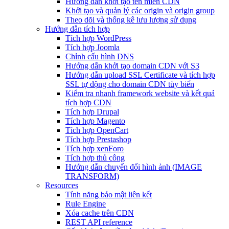
Hướng dẫn khởi tạo tên miền CDN
Khởi tạo và quản lý các origin và origin group
Theo dõi và thống kê lưu lượng sử dụng
Hướng dẫn tích hợp
Tích hợp WordPress
Tích hợp Joomla
Chỉnh cấu hình DNS
Hướng dẫn khởi tạo domain CDN với S3
Hướng dẫn upload SSL Certificate và tích hợp
SSL tự động cho domain CDN tùy biến
Kiểm tra nhanh framework website và kết quả
tích hợp CDN
Tích hợp Drupal
Tích hợp Magento
Tích hợp OpenCart
Tích hợp Prestashop
Tích hợp xenForo
Tích hợp thủ công
Hướng dẫn chuyển đổi hình ảnh (IMAGE
TRANSFORM)
Resources
Tính năng bảo mật liên kết
Rule Engine
Xóa cache trên CDN
REST API reference