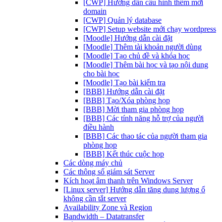
[CWP] Hướng dẫn cấu hình thêm mới
domain
[CWP] Quản lý database
[CWP] Setup website mới chạy wordpress
[Moodle] Hướng dẫn cài đặt
[Moodle] Thêm tài khoản người dùng
[Moodle] Tạo chủ đề và khóa học
[Moodle] Thêm bài học và tạo nội dung
cho bài học
[Moodle] Tạo bài kiểm tra
[BBB] Hướng dẫn cài đặt
[BBB] Tạo/Xóa phòng họp
[BBB] Mời tham gia phòng họp
[BBB] Các tính năng hỗ trợ của người
điều hành
[BBB] Các thao tác của người tham gia
phòng họp
[BBB] Kết thúc cuộc họp
Các dòng máy chủ
Các thông số giám sát Server
Kích hoạt âm thanh trên Windows Server
[Linux server] Hướng dẫn tăng dung lượng ổ
không cần tắt server
Availability Zone và Region
Bandwidth – Datatransfer