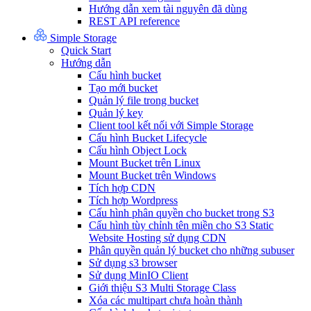
Hướng dẫn xem tài nguyên đã dùng
REST API reference
Simple Storage
Quick Start
Hướng dẫn
Cấu hình bucket
Tạo mới bucket
Quản lý file trong bucket
Quản lý key
Client tool kết nối với Simple Storage
Cấu hình Bucket Lifecycle
Cấu hình Object Lock
Mount Bucket trên Linux
Mount Bucket trên Windows
Tích hợp CDN
Tích hợp Wordpress
Cấu hình phân quyền cho bucket trong S3
Cấu hình tùy chỉnh tên miền cho S3 Static
Website Hosting sử dụng CDN
Phân quyền quản lý bucket cho những subuser
Sử dụng s3 browser
Sử dụng MinIO Client
Giới thiệu S3 Multi Storage Class
Xóa các multipart chưa hoàn thành