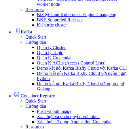
worker node
Resources
BizflyCloud Kubernetes Engine Changelog
BKE Supported Releases
Kiến trúc cluster
Kafka
Quick Start
Hướng dẫn
Quản lý Cluster
Quản lý Topic
Quản lý Credential
Quản lý ACLs (Access Control Lists)
Demo kết nối Kafka Bizfly Cloud với Kafka CLI
Demo Kết nối Kafka Bizfly Cloud với ngôn ngữ
Python
Demo kết nối Kafka Bizfly Cloud với ngôn ngữ
Golang
Container Registry
Quick Start
Hướng dẫn
Push và pull image
Xác thực và phân quyền với token
Xác thực sử dụng Application Credential
Resources