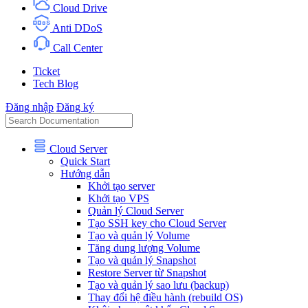
Cloud Drive
Anti DDoS
Call Center
Ticket
Tech Blog
Đăng nhập
Đăng ký
Cloud Server
Quick Start
Hướng dẫn
Khởi tạo server
Khởi tạo VPS
Quản lý Cloud Server
Tạo SSH key cho Cloud Server
Tạo và quản lý Volume
Tăng dung lượng Volume
Tạo và quản lý Snapshot
Restore Server từ Snapshot
Tạo và quản lý sao lưu (backup)
Thay đổi hệ điều hành (rebuild OS)