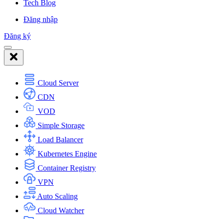
Tech Blog
Đăng nhập
Đăng ký
Cloud Server
CDN
VOD
Simple Storage
Load Balancer
Kubernetes Engine
Container Registry
VPN
Auto Scaling
Cloud Watcher