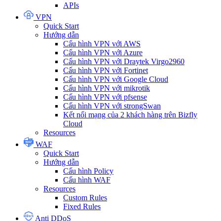
APIs
VPN
Quick Start
Hướng dẫn
Cấu hình VPN với AWS
Cấu hình VPN với Azure
Cấu hình VPN với Draytek Virgo2960
Cấu hình VPN với Fortinet
Cấu hình VPN với Google Cloud
Cấu hình VPN với mikrotik
Cấu hình VPN với pfsense
Cấu hình VPN với strongSwan
Kết nối mạng của 2 khách hàng trên Bizfly
Cloud
Resources
WAF
Quick Start
Hướng dẫn
Cấu hình Policy
Cấu hình WAF
Resources
Custom Rules
Fixed Rules
Anti DDoS