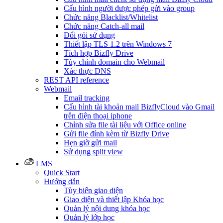
Cấu hình người được phép gửi vào group
Chức năng Blacklist/Whitelist
Chức năng Catch-all mail
Đổi gói sử dụng
Thiết lập TLS 1.2 trên Windows 7
Tích hợp Bizfly Drive
Tùy chỉnh domain cho Webmail
Xác thực DNS
REST API reference
Webmail
Email tracking
Cấu hình tài khoản mail BizflyCloud vào Gmail
trên điện thoại iphone
Chỉnh sửa file tài liệu với Office online
Gửi file đính kèm từ Bizfly Drive
Hẹn giờ gửi mail
Sử dụng split view
LMS
Quick Start
Hướng dẫn
Tùy biến giao diện
Giao diện và thiết lập Khóa học
Quản lý nội dung khóa học
Quản lý lớp học