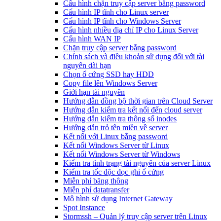
Cấu hình chặn truy cập server bằng password
Cấu hình IP tĩnh cho Linux server
Cấu hình IP tĩnh cho Windows Server
Cấu hình nhiều địa chỉ IP cho Linux Server
Cấu hình WAN IP
Chặn truy cập server bằng password
Chính sách và điều khoản sử dụng đối với tài
nguyên dài hạn
Chọn ổ cứng SSD hay HDD
Copy file lên Windows Server
Giới hạn tài nguyên
Hướng dẫn đồng bộ thời gian trên Cloud Server
Hướng dẫn kiểm tra kết nối đến cloud server
Hướng dẫn kiểm tra thông số inodes
Hướng dẫn trỏ tên miền về server
Kết nối với Linux bằng password
Kết nối Windows Server từ Linux
Kết nối Windows Server từ Windows
Kiểm tra tình trạng tài nguyên của server Linux
Kiểm tra tốc độc đọc ghi ổ cứng
Miễn phí băng thông
Miễn phí datatransfer
Mô hình sử dụng Internet Gateway
Spot Instance
Stormssh – Quản lý truy cập server trên Linux