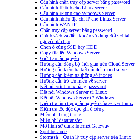
Cấu hình chặn truy cập server bằng password
Cấu hình IP tĩnh cho Linux server
Cấu hình IP tĩnh cho Windows Server
Cấu hình nhiều địa chỉ IP cho Linux Server
Cấu hình WAN IP
Chặn truy cập server bằng password
Chính sách và điều khoản sử dụng đối với tài
nguyên dài hạn
Chọn ổ cứng SSD hay HDD
Copy file lên Windows Server
Giới hạn tài nguyên
Hướng dẫn đồng bộ thời gian trên Cloud Server
Hướng dẫn kiểm tra kết nối đến cloud server
Hướng dẫn kiểm tra thông số inodes
Hướng dẫn trỏ tên miền về server
Kết nối với Linux bằng password
Kết nối Windows Server từ Linux
Kết nối Windows Server từ Windows
Kiểm tra tình trạng tài nguyên của server Linux
Kiểm tra tốc độc đọc ghi ổ cứng
Miễn phí băng thông
Miễn phí datatransfer
Mô hình sử dụng Internet Gateway
Spot Instance
Stormssh – Quản lý truy cập server trên Linux