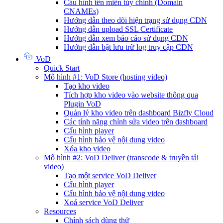
Cấu hình tên miền tùy chỉnh (Domain
CNAMEs)
Hướng dẫn theo dõi hiện trạng sử dụng CDN
Hướng dẫn upload SSL Certificate
Hướng dẫn xem báo cáo sử dụng CDN
Hướng dẫn bật lưu trữ log truy cập CDN
VoD
Quick Start
Mô hình #1: VoD Store (hosting video)
Tạo kho video
Tích hợp kho video vào website thông qua
Plugin VoD
Quản lý kho video trên dashboard Bizfly Cloud
Các tính năng chỉnh sửa video trên dashboard
Cấu hình player
Cấu hình bảo vệ nội dung video
Xóa kho video
Mô hình #2: VoD Deliver (transcode & truyền tải
video)
Tạo một service VoD Deliver
Cấu hình player
Cấu hình bảo vệ nội dung video
Xoá service VoD Deliver
Resources
Chính sách dùng thử