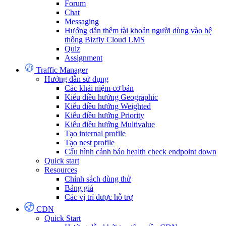
Forum
Chat
Messaging
Hướng dẫn thêm tài khoản người dùng vào hệ
thống Bizfly Cloud LMS
Quiz
Assignment
Traffic Manager
Hướng dẫn sử dụng
Các khái niệm cơ bản
Kiểu điều hướng Geographic
Kiểu điều hướng Weighted
Kiểu điều hướng Priority
Kiểu điều hướng Multivalue
Tạo internal profile
Tạo nest profile
Cấu hình cảnh báo health check endpoint down
Quick start
Resources
Chính sách dùng thử
Bảng giá
Các vị trí được hỗ trợ
CDN
Quick Start