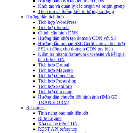
Hướng dẫn khởi tạo tên miền CDN
Khởi tạo và quản lý các origin và origin group
Theo dõi và thống kê lưu lượng sử dụng
Hướng dẫn tích hợp
Tích hợp WordPress
Tích hợp Joomla
Chỉnh cấu hình DNS
Hướng dẫn khởi tạo domain CDN với S3
Hướng dẫn upload SSL Certificate và tích hợp
SSL tự động cho domain CDN tùy biến
Kiểm tra nhanh framework website và kết quả
tích hợp CDN
Tích hợp Drupal
Tích hợp Magento
Tích hợp OpenCart
Tích hợp Prestashop
Tích hợp xenForo
Tích hợp thủ công
Hướng dẫn chuyển đổi hình ảnh (IMAGE
TRANSFORM)
Resources
Tính năng bảo mật liên kết
Rule Engine
Xóa cache trên CDN
REST API reference