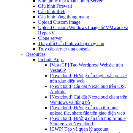
Khôi phục mật khẩu Cloud Server
Cấu hình Firewall
Cấu hình IPv6
Cấu hình băng thông mạng
Upload Custom Image
Upload Custom Windows Image từ VMware và
Hyper-V
Clone server
Thay đổi Cấu hình và loại máy chủ
Truy cập server qua console
Resources
Prebuilt Apps
[VestaCP] Tạo Wordpress Website trên
VestaCP
[Nextcloud] Hướng dẫn login và tạo user
trên giao diện web
[Nextcloud] Cài đặt Nextcloud trên iOS,
Android
[Nextcloud] Cài đặt Nextcloud client trên
Windows và đồng bộ
[Nextcloud] Hướng dẫn tạo thư mục,
upload file, share file trên giao diện web
[Nextcloud] Hướng dẫn tích hợp Simple
Storage vào Nextcloud
[CWP] Tạo và quản lý account