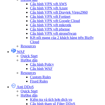
Cấu hình VPN với AWS
Cấu hình VPN với Azure
Cấu hình VPN với Draytek Virgo2960
Cấu hình VPN với Fortinet
Cấu hình VPN với Google Cloud
Cấu hình VPN với mikrotik
Cấu hình VPN với pfsense
Cấu hình VPN với strongSwan
Kết nối mạng của 2 khách hàng trên Bizfly
Cloud
Resources
WAF
Quick Start
Hướng dẫn
Cấu hình Policy
Cấu hình WAF
Resources
Custom Rules
Fixed Rules
Anti DDoS
Quick Start
Hướng dẫn
Kiểm tra và tích hợp dịch vụ
Cấu hình tham số Filter DDoS