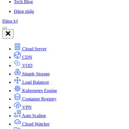
Tech Blog
Đăng nhập
Đăng ký
Cloud Server
CDN
VOD
Simple Storage
Load Balancer
Kubernetes Engine
Container Registry
VPN
Auto Scaling
Cloud Watcher