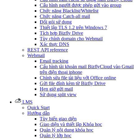
Cấu hình người được phép gửi vào group
Chức năng Blacklist/Whitelist
Chức năng Catch-all mail
Đổi gói sử dụng
Thiết lập TLS 1.2 trên Windows 7
Tích hợp Bizfly Drive
Tùy chỉnh domain cho Webmail
Xác thực DNS
REST API reference
Webmail
Email tracking
Cấu hình tài khoản mail BizflyCloud vào Gmail
trên điện thoại iphone
Chỉnh sửa file tài liệu với Office online
Gửi file đính kèm từ Bizfly Drive
Hẹn giờ gửi mail
Sử dụng split view
LMS
Quick Start
Hướng dẫn
Tùy biến giao diện
Giao diện và thiết lập Khóa học
Quản lý nội dung khóa học
Quản lý lớp học