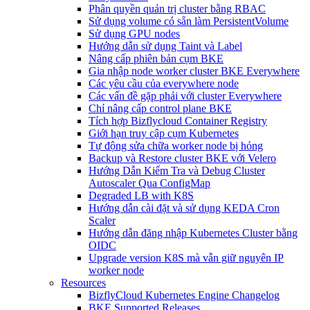
Phân quyền quản trị cluster bằng RBAC
Sử dụng volume có sẵn làm PersistentVolume
Sử dụng GPU nodes
Hướng dẫn sử dụng Taint và Label
Nâng cấp phiên bản cụm BKE
Gia nhập node worker cluster BKE Everywhere
Các yêu cầu của everywhere node
Các vấn đề gặp phải với cluster Everywhere
Chỉ nâng cấp control plane BKE
Tích hợp Bizflycloud Container Registry
Giới hạn truy cập cụm Kubernetes
Tự động sửa chữa worker node bị hỏng
Backup và Restore cluster BKE với Velero
Hướng Dẫn Kiểm Tra và Debug Cluster
Autoscaler Qua ConfigMap
Degraded LB with K8S
Hướng dẫn cài đặt và sử dụng KEDA Cron
Scaler
Hướng dẫn đăng nhập Kubernetes Cluster bằng
OIDC
Upgrade version K8S mà vẫn giữ nguyên IP
worker node
Resources
BizflyCloud Kubernetes Engine Changelog
BKE Supported Releases