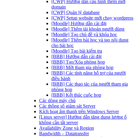
[CWP] Hướng dẫn cấu hình thêm mới
domain
[CWP] Quản lý database
[CWP] Setup website mới chạy wordpress
[Moodle] Hướng dẫn cài đặt
[Moodle] Thêm tài khoản người dùng
[Moodle] Tạo chủ đề và khóa học
[Moodle] Thêm bài học và tạo nội dung
cho bài học
[Moodle] Tạo bài kiểm tra
[BBB] Hướng dẫn cài đặt
[BBB] Tạo/Xóa phòng họp
[BBB] Mời tham gia phòng họp
[BBB] Các tính năng hỗ trợ của người
điều hành
[BBB] Các thao tác của người tham gia
phòng họp
[BBB] Kết thúc cuộc họp
Các dòng máy chủ
Các thông số giám sát Server
Kích hoạt âm thanh trên Windows Server
[Linux server] Hướng dẫn tăng dung lượng ổ
không cần tắt server
Availability Zone và Region
Bandwidth – Datatransfer