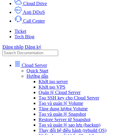
Cloud Drive
Anti DDoS
Call Center
Ticket
Tech Blog
Đăng nhập
Đăng ký
Cloud Server
Quick Start
Hướng dẫn
Khởi tạo server
Khởi tạo VPS
Quản lý Cloud Server
Tạo SSH key cho Cloud Server
Tạo và quản lý Volume
Tăng dung lượng Volume
Tạo và quản lý Snapshot
Restore Server từ Snapshot
Tạo và quản lý sao lưu (backup)
Thay đổi hệ điều hành (rebuild OS)