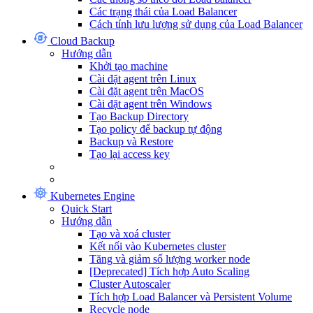
Các trạng thái của Load Balancer
Cách tính lưu lượng sử dụng của Load Balancer
Cloud Backup
Hướng dẫn
Khởi tạo machine
Cài đặt agent trên Linux
Cài đặt agent trên MacOS
Cài đặt agent trên Windows
Tạo Backup Directory
Tạo policy để backup tự động
Backup và Restore
Tạo lại access key
Kubernetes Engine
Quick Start
Hướng dẫn
Tạo và xoá cluster
Kết nối vào Kubernetes cluster
Tăng và giảm số lượng worker node
[Deprecated] Tích hợp Auto Scaling
Cluster Autoscaler
Tích hợp Load Balancer và Persistent Volume
Recycle node