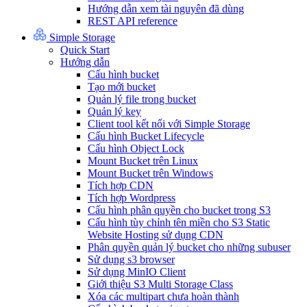
Hướng dẫn xem tài nguyên đã dùng
REST API reference
Simple Storage
Quick Start
Hướng dẫn
Cấu hình bucket
Tạo mới bucket
Quản lý file trong bucket
Quản lý key
Client tool kết nối với Simple Storage
Cấu hình Bucket Lifecycle
Cấu hình Object Lock
Mount Bucket trên Linux
Mount Bucket trên Windows
Tích hợp CDN
Tích hợp Wordpress
Cấu hình phân quyền cho bucket trong S3
Cấu hình tùy chỉnh tên miền cho S3 Static
Website Hosting sử dụng CDN
Phân quyền quản lý bucket cho những subuser
Sử dụng s3 browser
Sử dụng MinIO Client
Giới thiệu S3 Multi Storage Class
Xóa các multipart chưa hoàn thành