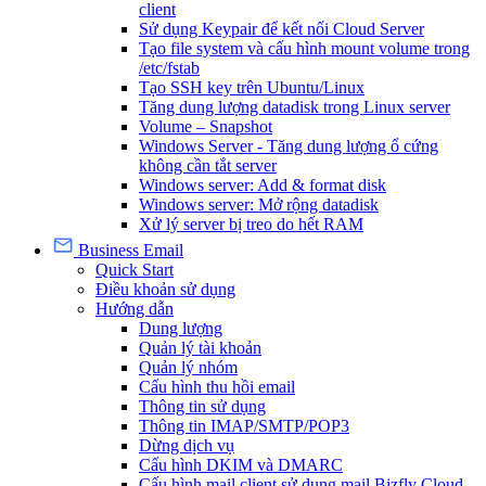
client
Sử dụng Keypair để kết nối Cloud Server
Tạo file system và cấu hình mount volume trong
/etc/fstab
Tạo SSH key trên Ubuntu/Linux
Tăng dung lượng datadisk trong Linux server
Volume – Snapshot
Windows Server - Tăng dung lượng ổ cứng
không cần tắt server
Windows server: Add & format disk
Windows server: Mở rộng datadisk
Xử lý server bị treo do hết RAM
Business Email
Quick Start
Điều khoản sử dụng
Hướng dẫn
Dung lượng
Quản lý tài khoản
Quản lý nhóm
Cấu hình thu hồi email
Thông tin sử dụng
Thông tin IMAP/SMTP/POP3
Dừng dịch vụ
Cấu hình DKIM và DMARC
Cấu hình mail client sử dụng mail Bizfly Cloud