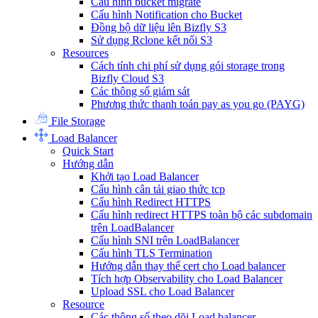
Cấu hình bucket migrate
Cấu hình Notification cho Bucket
Đồng bộ dữ liệu lên Bizfly S3
Sử dụng Rclone kết nối S3
Resources
Cách tính chi phí sử dụng gói storage trong
Bizfly Cloud S3
Các thông số giám sát
Phương thức thanh toán pay as you go (PAYG)
File Storage
Load Balancer
Quick Start
Hướng dẫn
Khởi tạo Load Balancer
Cấu hình cân tải giao thức tcp
Cấu hình Redirect HTTPS
Cấu hình redirect HTTPS toàn bộ các subdomain
trên LoadBalancer
Cấu hình SNI trên LoadBalancer
Cấu hình TLS Termination
Hướng dẫn thay thế cert cho Load balancer
Tích hợp Observability cho Load Balancer
Upload SSL cho Load Balancer
Resource
Các thông số theo dõi Load balancer