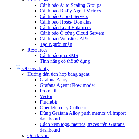
Cảnh báo Auto Scaling Groups
Cảnh báo Bizfly Agent Metrics
Cảnh báo Cloud Servers
Cảnh báo Hosts/ Domains
Cảnh báo Load Balancers
Cảnh báo Ổ cứng Cloud Servers
Cảnh báo Websites/ APIs
Tạo Người nhận
Resources
Cảnh báo qua SMS
Tính năng có thể sử dụng
Observability
Hướng dẫn tích hợp bằng agent
Grafana Alloy
Grafana Agent (Flow mode)
Promtail
Vector
Fluentbit
Opentelemetry Collector
Dùng Grafana Alloy push metrics và import
dashboard
Cách xem logs, metrics, traces trên Grafana
dashboard
Quick start