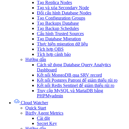
Tạo Replica Nodes
Tạo và xóa Secondary Node
Đổi cấu hình Database Nodes
Tạo Configuration Groups
Tạo Backups Database
Tạo Backup Schedules
Cấu hình Trusted Sources
Tạo Database Migration
Thực hiện migration dữ liệu
Tích hợp OBS
Tích hợp cảnh báo
Hướng dẫn
Cách sử dụng Database Query Analytics
Dashboard
Kết nối MongoDB qua SRV record
Kết nối Postgres Patroni để giảm thiểu rủi ro
Kết nối Redis Sentinel để giảm thiểu rủi ro
Truy cập MySQL và MariaDB bằng
PHPMyadmin
Cloud Watcher
Quick Start
Bizfly Agent Metrics
Cài đặt
Secret Key
Hướng dẫn