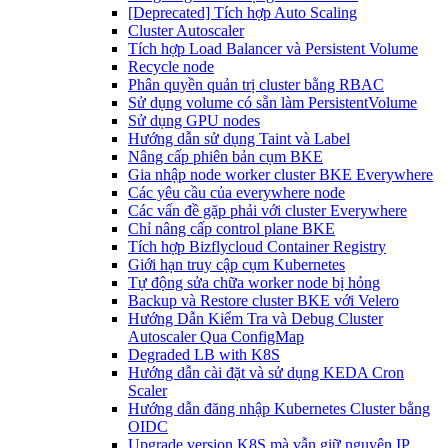
[Deprecated] Tích hợp Auto Scaling
Cluster Autoscaler
Tích hợp Load Balancer và Persistent Volume
Recycle node
Phân quyền quản trị cluster bằng RBAC
Sử dụng volume có sẵn làm PersistentVolume
Sử dụng GPU nodes
Hướng dẫn sử dụng Taint và Label
Nâng cấp phiên bản cụm BKE
Gia nhập node worker cluster BKE Everywhere
Các yêu cầu của everywhere node
Các vấn đề gặp phải với cluster Everywhere
Chỉ nâng cấp control plane BKE
Tích hợp Bizflycloud Container Registry
Giới hạn truy cập cụm Kubernetes
Tự động sửa chữa worker node bị hỏng
Backup và Restore cluster BKE với Velero
Hướng Dẫn Kiểm Tra và Debug Cluster
Autoscaler Qua ConfigMap
Degraded LB with K8S
Hướng dẫn cài đặt và sử dụng KEDA Cron
Scaler
Hướng dẫn đăng nhập Kubernetes Cluster bằng
OIDC
Upgrade version K8S mà vẫn giữ nguyên IP