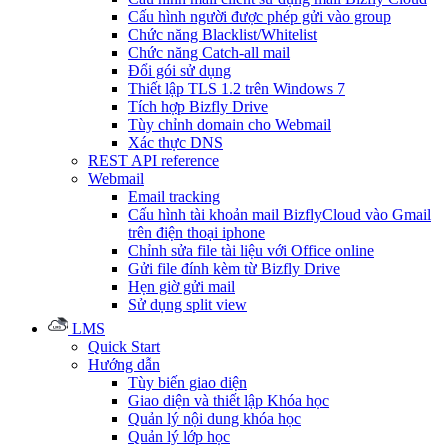
Cấu hình người được phép gửi vào group
Chức năng Blacklist/Whitelist
Chức năng Catch-all mail
Đổi gói sử dụng
Thiết lập TLS 1.2 trên Windows 7
Tích hợp Bizfly Drive
Tùy chỉnh domain cho Webmail
Xác thực DNS
REST API reference
Webmail
Email tracking
Cấu hình tài khoản mail BizflyCloud vào Gmail
trên điện thoại iphone
Chỉnh sửa file tài liệu với Office online
Gửi file đính kèm từ Bizfly Drive
Hẹn giờ gửi mail
Sử dụng split view
LMS
Quick Start
Hướng dẫn
Tùy biến giao diện
Giao diện và thiết lập Khóa học
Quản lý nội dung khóa học
Quản lý lớp học