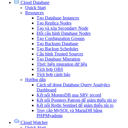
Cloud Database
Quick Start
Resources
Tạo Database Instances
Tạo Replica Nodes
Tạo và xóa Secondary Node
Đổi cấu hình Database Nodes
Tạo Configuration Groups
Tạo Backups Database
Tạo Backup Schedules
Cấu hình Trusted Sources
Tạo Database Migration
Thực hiện migration dữ liệu
Tích hợp OBS
Tích hợp cảnh báo
Hướng dẫn
Cách sử dụng Database Query Analytics
Dashboard
Kết nối MongoDB qua SRV record
Kết nối Postgres Patroni để giảm thiểu rủi ro
Kết nối Redis Sentinel để giảm thiểu rủi ro
Truy cập MySQL và MariaDB bằng
PHPMyadmin
Cloud Watcher
Quick Start