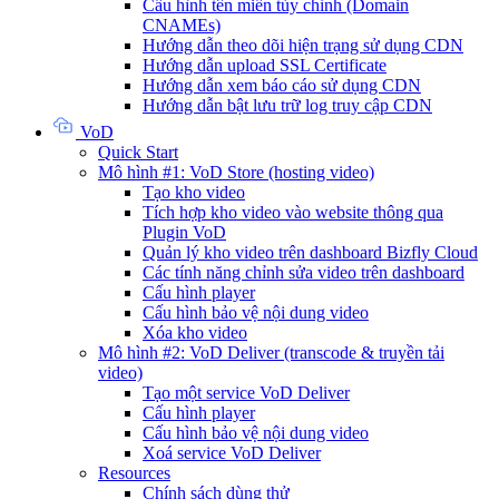
Cấu hình tên miền tùy chỉnh (Domain
CNAMEs)
Hướng dẫn theo dõi hiện trạng sử dụng CDN
Hướng dẫn upload SSL Certificate
Hướng dẫn xem báo cáo sử dụng CDN
Hướng dẫn bật lưu trữ log truy cập CDN
VoD
Quick Start
Mô hình #1: VoD Store (hosting video)
Tạo kho video
Tích hợp kho video vào website thông qua
Plugin VoD
Quản lý kho video trên dashboard Bizfly Cloud
Các tính năng chỉnh sửa video trên dashboard
Cấu hình player
Cấu hình bảo vệ nội dung video
Xóa kho video
Mô hình #2: VoD Deliver (transcode & truyền tải
video)
Tạo một service VoD Deliver
Cấu hình player
Cấu hình bảo vệ nội dung video
Xoá service VoD Deliver
Resources
Chính sách dùng thử