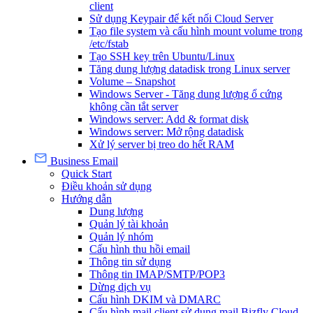
client
Sử dụng Keypair để kết nối Cloud Server
Tạo file system và cấu hình mount volume trong
/etc/fstab
Tạo SSH key trên Ubuntu/Linux
Tăng dung lượng datadisk trong Linux server
Volume – Snapshot
Windows Server - Tăng dung lượng ổ cứng
không cần tắt server
Windows server: Add & format disk
Windows server: Mở rộng datadisk
Xử lý server bị treo do hết RAM
Business Email
Quick Start
Điều khoản sử dụng
Hướng dẫn
Dung lượng
Quản lý tài khoản
Quản lý nhóm
Cấu hình thu hồi email
Thông tin sử dụng
Thông tin IMAP/SMTP/POP3
Dừng dịch vụ
Cấu hình DKIM và DMARC
Cấu hình mail client sử dụng mail Bizfly Cloud