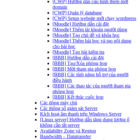
[CWP] Hướng dẫn cấu hình thêm mới
domain
[CWP] Quản lý database
[CWP] Setup website mới chạy wordpress
[Moodle] Hướng dẫn cài đặt
[Moodle] Thêm tài khoản người dùng
[Moodle] Tạo chủ đề và khóa học
[Moodle] Thêm bài học và tạo nội dung
cho bài học
[Moodle] Tạo bài kiểm tra
[BBB] Hướng dẫn cài đặt
[BBB] Tạo/Xóa phòng họp
[BBB] Mời tham gia phòng họp
[BBB] Các tính năng hỗ trợ của người
điều hành
[BBB] Các thao tác của người tham gia
phòng họp
[BBB] Kết thúc cuộc họp
Các dòng máy chủ
Các thông số giám sát Server
Kích hoạt âm thanh trên Windows Server
[Linux server] Hướng dẫn tăng dung lượng ổ
không cần tắt server
Availability Zone và Region
Bandwidth – Datatransfer