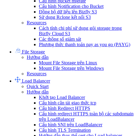
Cấu hình bucket migrate
Cấu hình Notification cho Bucket
Đồng bộ dữ liệu lên Bizfly S3
Sử dụng Rclone kết nối S3
Resources
Cách tính chi phí sử dụng gói storage trong
Bizfly Cloud S3
Các thông số giám sát
Phương thức thanh toán pay as you go (PAYG)
File Storage
Hướng dẫn
Mount File Storage trên Linux
Mount File Storage trên Windows
Resources
Load Balancer
Quick Start
Hướng dẫn
Khởi tạo Load Balancer
Cấu hình cân tải giao thức tcp
Cấu hình Redirect HTTPS
Cấu hình redirect HTTPS toàn bộ các subdomain
trên LoadBalancer
Cấu hình SNI trên LoadBalancer
Cấu hình TLS Termination
Hướng dẫn thay thế cert cho Load balancer