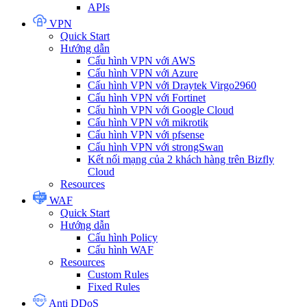
APIs
VPN
Quick Start
Hướng dẫn
Cấu hình VPN với AWS
Cấu hình VPN với Azure
Cấu hình VPN với Draytek Virgo2960
Cấu hình VPN với Fortinet
Cấu hình VPN với Google Cloud
Cấu hình VPN với mikrotik
Cấu hình VPN với pfsense
Cấu hình VPN với strongSwan
Kết nối mạng của 2 khách hàng trên Bizfly
Cloud
Resources
WAF
Quick Start
Hướng dẫn
Cấu hình Policy
Cấu hình WAF
Resources
Custom Rules
Fixed Rules
Anti DDoS