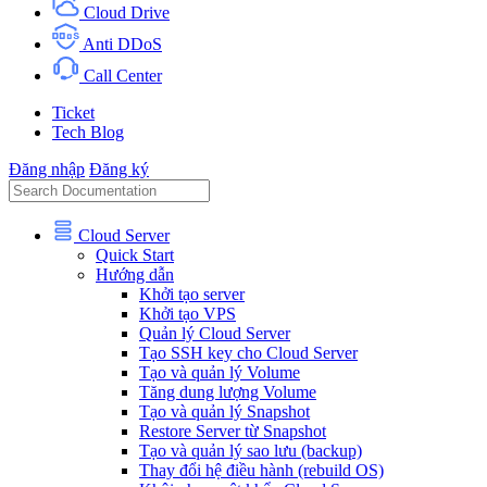
Cloud Drive
Anti DDoS
Call Center
Ticket
Tech Blog
Đăng nhập
Đăng ký
Cloud Server
Quick Start
Hướng dẫn
Khởi tạo server
Khởi tạo VPS
Quản lý Cloud Server
Tạo SSH key cho Cloud Server
Tạo và quản lý Volume
Tăng dung lượng Volume
Tạo và quản lý Snapshot
Restore Server từ Snapshot
Tạo và quản lý sao lưu (backup)
Thay đổi hệ điều hành (rebuild OS)