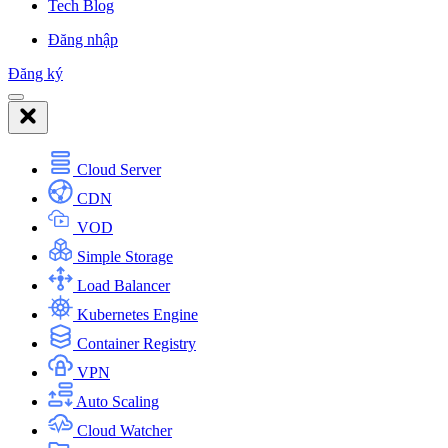
Tech Blog
Đăng nhập
Đăng ký
Cloud Server
CDN
VOD
Simple Storage
Load Balancer
Kubernetes Engine
Container Registry
VPN
Auto Scaling
Cloud Watcher