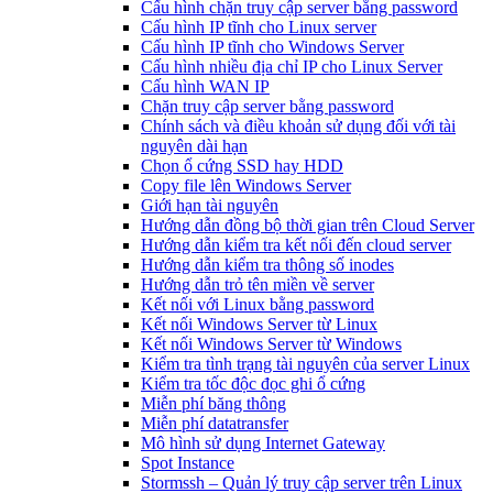
Cấu hình chặn truy cập server bằng password
Cấu hình IP tĩnh cho Linux server
Cấu hình IP tĩnh cho Windows Server
Cấu hình nhiều địa chỉ IP cho Linux Server
Cấu hình WAN IP
Chặn truy cập server bằng password
Chính sách và điều khoản sử dụng đối với tài
nguyên dài hạn
Chọn ổ cứng SSD hay HDD
Copy file lên Windows Server
Giới hạn tài nguyên
Hướng dẫn đồng bộ thời gian trên Cloud Server
Hướng dẫn kiểm tra kết nối đến cloud server
Hướng dẫn kiểm tra thông số inodes
Hướng dẫn trỏ tên miền về server
Kết nối với Linux bằng password
Kết nối Windows Server từ Linux
Kết nối Windows Server từ Windows
Kiểm tra tình trạng tài nguyên của server Linux
Kiểm tra tốc độc đọc ghi ổ cứng
Miễn phí băng thông
Miễn phí datatransfer
Mô hình sử dụng Internet Gateway
Spot Instance
Stormssh – Quản lý truy cập server trên Linux