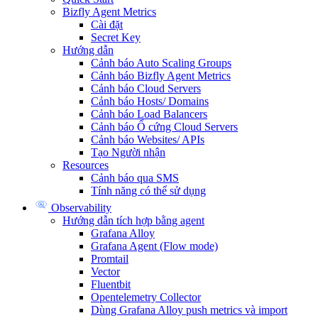
Bizfly Agent Metrics
Cài đặt
Secret Key
Hướng dẫn
Cảnh báo Auto Scaling Groups
Cảnh báo Bizfly Agent Metrics
Cảnh báo Cloud Servers
Cảnh báo Hosts/ Domains
Cảnh báo Load Balancers
Cảnh báo Ổ cứng Cloud Servers
Cảnh báo Websites/ APIs
Tạo Người nhận
Resources
Cảnh báo qua SMS
Tính năng có thể sử dụng
Observability
Hướng dẫn tích hợp bằng agent
Grafana Alloy
Grafana Agent (Flow mode)
Promtail
Vector
Fluentbit
Opentelemetry Collector
Dùng Grafana Alloy push metrics và import