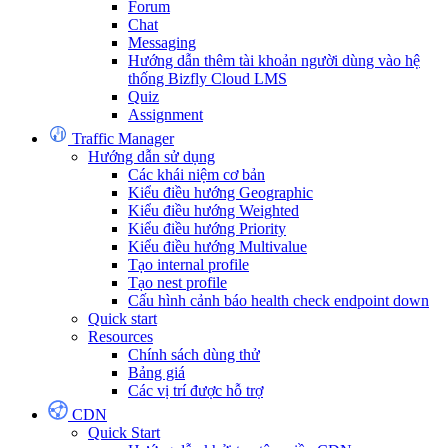
Forum
Chat
Messaging
Hướng dẫn thêm tài khoản người dùng vào hệ
thống Bizfly Cloud LMS
Quiz
Assignment
Traffic Manager
Hướng dẫn sử dụng
Các khái niệm cơ bản
Kiểu điều hướng Geographic
Kiểu điều hướng Weighted
Kiểu điều hướng Priority
Kiểu điều hướng Multivalue
Tạo internal profile
Tạo nest profile
Cấu hình cảnh báo health check endpoint down
Quick start
Resources
Chính sách dùng thử
Bảng giá
Các vị trí được hỗ trợ
CDN
Quick Start