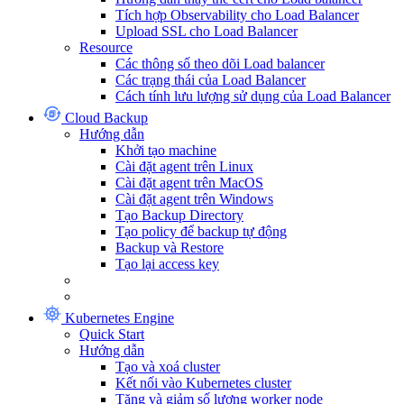
Tích hợp Observability cho Load Balancer
Upload SSL cho Load Balancer
Resource
Các thông số theo dõi Load balancer
Các trạng thái của Load Balancer
Cách tính lưu lượng sử dụng của Load Balancer
Cloud Backup
Hướng dẫn
Khởi tạo machine
Cài đặt agent trên Linux
Cài đặt agent trên MacOS
Cài đặt agent trên Windows
Tạo Backup Directory
Tạo policy để backup tự động
Backup và Restore
Tạo lại access key
Kubernetes Engine
Quick Start
Hướng dẫn
Tạo và xoá cluster
Kết nối vào Kubernetes cluster
Tăng và giảm số lượng worker node