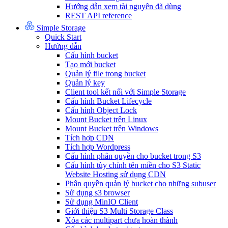
Hướng dẫn xem tài nguyên đã dùng
REST API reference
Simple Storage
Quick Start
Hướng dẫn
Cấu hình bucket
Tạo mới bucket
Quản lý file trong bucket
Quản lý key
Client tool kết nối với Simple Storage
Cấu hình Bucket Lifecycle
Cấu hình Object Lock
Mount Bucket trên Linux
Mount Bucket trên Windows
Tích hợp CDN
Tích hợp Wordpress
Cấu hình phân quyền cho bucket trong S3
Cấu hình tùy chỉnh tên miền cho S3 Static
Website Hosting sử dụng CDN
Phân quyền quản lý bucket cho những subuser
Sử dụng s3 browser
Sử dụng MinIO Client
Giới thiệu S3 Multi Storage Class
Xóa các multipart chưa hoàn thành