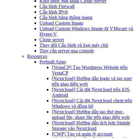
Khôi phục mật khẩu Cloud Server
Cấu hình Firewall
Cấu hình IPv6
Cấu hình băng thông mạng
Upload Custom Image
Upload Custom Windows Image từ VMware và
Hyper-V
Clone server
Thay đổi Cấu hình và loại máy chủ
Truy cập server qua console
Resources
Prebuilt Apps
[VestaCP] Tạo Wordpress Website trên
VestaCP
[Nextcloud] Hướng dẫn login và tạo user
trên giao diện web
[Nextcloud] Cài đặt Nextcloud trên iOS,
Android
[Nextcloud] Cài đặt Nextcloud client trên
Windows và đồng bộ
[Nextcloud] Hướng dẫn tạo thư mục,
upload file, share file trên giao diện web
[Nextcloud] Hướng dẫn tích hợp Simple
Storage vào Nextcloud
[CWP] Tạo và quản lý account