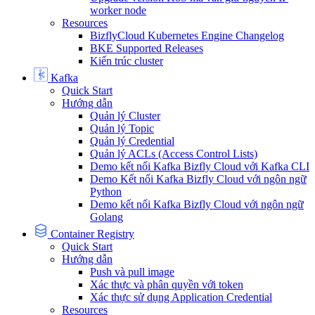
worker node
Resources
BizflyCloud Kubernetes Engine Changelog
BKE Supported Releases
Kiến trúc cluster
Kafka
Quick Start
Hướng dẫn
Quản lý Cluster
Quản lý Topic
Quản lý Credential
Quản lý ACLs (Access Control Lists)
Demo kết nối Kafka Bizfly Cloud với Kafka CLI
Demo Kết nối Kafka Bizfly Cloud với ngôn ngữ
Python
Demo kết nối Kafka Bizfly Cloud với ngôn ngữ
Golang
Container Registry
Quick Start
Hướng dẫn
Push và pull image
Xác thực và phân quyền với token
Xác thực sử dụng Application Credential
Resources