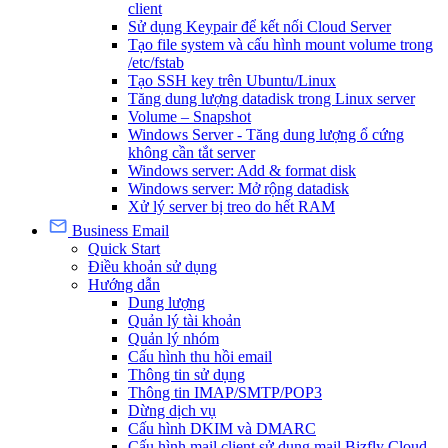
client
Sử dụng Keypair để kết nối Cloud Server
Tạo file system và cấu hình mount volume trong
/etc/fstab
Tạo SSH key trên Ubuntu/Linux
Tăng dung lượng datadisk trong Linux server
Volume – Snapshot
Windows Server - Tăng dung lượng ổ cứng
không cần tắt server
Windows server: Add & format disk
Windows server: Mở rộng datadisk
Xử lý server bị treo do hết RAM
Business Email
Quick Start
Điều khoản sử dụng
Hướng dẫn
Dung lượng
Quản lý tài khoản
Quản lý nhóm
Cấu hình thu hồi email
Thông tin sử dụng
Thông tin IMAP/SMTP/POP3
Dừng dịch vụ
Cấu hình DKIM và DMARC
Cấu hình mail client sử dụng mail Bizfly Cloud