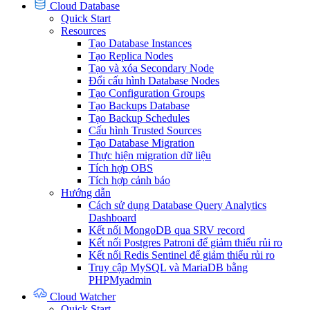
Cloud Database
Quick Start
Resources
Tạo Database Instances
Tạo Replica Nodes
Tạo và xóa Secondary Node
Đổi cấu hình Database Nodes
Tạo Configuration Groups
Tạo Backups Database
Tạo Backup Schedules
Cấu hình Trusted Sources
Tạo Database Migration
Thực hiện migration dữ liệu
Tích hợp OBS
Tích hợp cảnh báo
Hướng dẫn
Cách sử dụng Database Query Analytics
Dashboard
Kết nối MongoDB qua SRV record
Kết nối Postgres Patroni để giảm thiểu rủi ro
Kết nối Redis Sentinel để giảm thiểu rủi ro
Truy cập MySQL và MariaDB bằng
PHPMyadmin
Cloud Watcher
Quick Start