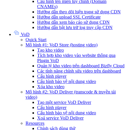
Cấu hình tên miền tùy chỉnh (Domain
CNAMEs)
Hướng dẫn theo dõi hiện trạng sử dụng CDN
Hướng dẫn upload SSL Certificate
Hướng dẫn xem báo cáo sử dụng CDN
Hướng dẫn bật lưu trữ log truy cập CDN
VoD
Quick Start
Mô hình #1: VoD Store (hosting video)
Tạo kho video
Tích hợp kho video vào website thông qua
Plugin VoD
Quản lý kho video trên dashboard Bizfly Cloud
Các tính năng chỉnh sửa video trên dashboard
Cấu hình player
Cấu hình bảo vệ nội dung video
Xóa kho video
Mô hình #2: VoD Deliver (transcode & truyền tải
video)
Tạo một service VoD Deliver
Cấu hình player
Cấu hình bảo vệ nội dung video
Xoá service VoD Deliver
Resources
Chính sách dùng thử