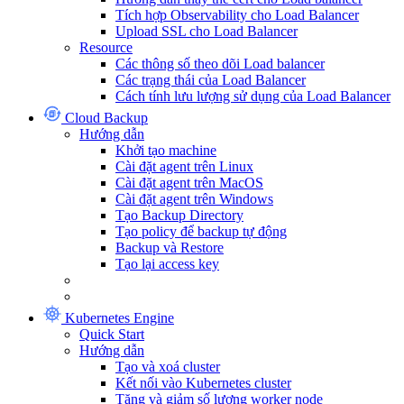
Tích hợp Observability cho Load Balancer
Upload SSL cho Load Balancer
Resource
Các thông số theo dõi Load balancer
Các trạng thái của Load Balancer
Cách tính lưu lượng sử dụng của Load Balancer
Cloud Backup
Hướng dẫn
Khởi tạo machine
Cài đặt agent trên Linux
Cài đặt agent trên MacOS
Cài đặt agent trên Windows
Tạo Backup Directory
Tạo policy để backup tự động
Backup và Restore
Tạo lại access key
Kubernetes Engine
Quick Start
Hướng dẫn
Tạo và xoá cluster
Kết nối vào Kubernetes cluster
Tăng và giảm số lượng worker node