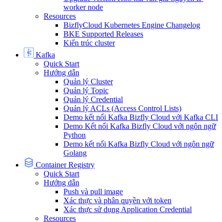
worker node
Resources
BizflyCloud Kubernetes Engine Changelog
BKE Supported Releases
Kiến trúc cluster
Kafka
Quick Start
Hướng dẫn
Quản lý Cluster
Quản lý Topic
Quản lý Credential
Quản lý ACLs (Access Control Lists)
Demo kết nối Kafka Bizfly Cloud với Kafka CLI
Demo Kết nối Kafka Bizfly Cloud với ngôn ngữ
Python
Demo kết nối Kafka Bizfly Cloud với ngôn ngữ
Golang
Container Registry
Quick Start
Hướng dẫn
Push và pull image
Xác thực và phân quyền với token
Xác thực sử dụng Application Credential
Resources