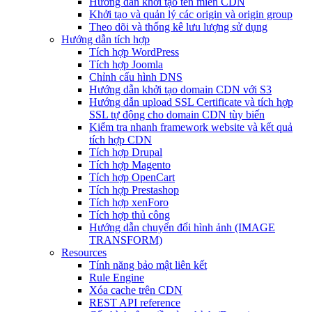
Hướng dẫn khởi tạo tên miền CDN
Khởi tạo và quản lý các origin và origin group
Theo dõi và thống kê lưu lượng sử dụng
Hướng dẫn tích hợp
Tích hợp WordPress
Tích hợp Joomla
Chỉnh cấu hình DNS
Hướng dẫn khởi tạo domain CDN với S3
Hướng dẫn upload SSL Certificate và tích hợp
SSL tự động cho domain CDN tùy biến
Kiểm tra nhanh framework website và kết quả
tích hợp CDN
Tích hợp Drupal
Tích hợp Magento
Tích hợp OpenCart
Tích hợp Prestashop
Tích hợp xenForo
Tích hợp thủ công
Hướng dẫn chuyển đổi hình ảnh (IMAGE
TRANSFORM)
Resources
Tính năng bảo mật liên kết
Rule Engine
Xóa cache trên CDN
REST API reference