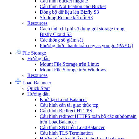
Cấu hình bucket migrate
Cấu hình Notification cho Bucket
Đồng bộ dữ liệu lên Bizfly S3
Sử dụng Rclone kết nối S3
Resources
Cách tính chi phí sử dụng gói storage trong
Bizfly Cloud S3
Các thông số giám sát
Phương thức thanh toán pay as you go (PAYG)
File Storage
Hướng dẫn
Mount File Storage trên Linux
Mount File Storage trên Windows
Resources
Load Balancer
Quick Start
Hướng dẫn
Khởi tạo Load Balancer
Cấu hình cân tải giao thức tcp
Cấu hình Redirect HTTPS
Cấu hình redirect HTTPS toàn bộ các subdomain
trên LoadBalancer
Cấu hình SNI trên LoadBalancer
Cấu hình TLS Termination
Hướng dẫn thay thế cert cho Load balancer