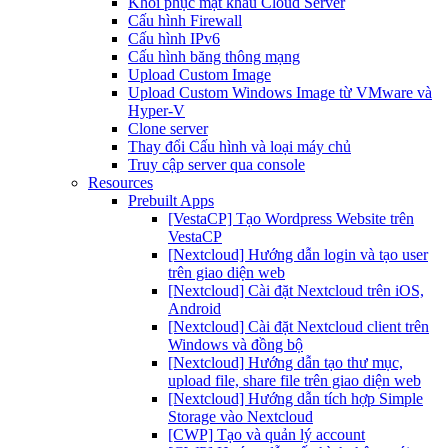
Khôi phục mật khẩu Cloud Server
Cấu hình Firewall
Cấu hình IPv6
Cấu hình băng thông mạng
Upload Custom Image
Upload Custom Windows Image từ VMware và
Hyper-V
Clone server
Thay đổi Cấu hình và loại máy chủ
Truy cập server qua console
Resources
Prebuilt Apps
[VestaCP] Tạo Wordpress Website trên
VestaCP
[Nextcloud] Hướng dẫn login và tạo user
trên giao diện web
[Nextcloud] Cài đặt Nextcloud trên iOS,
Android
[Nextcloud] Cài đặt Nextcloud client trên
Windows và đồng bộ
[Nextcloud] Hướng dẫn tạo thư mục,
upload file, share file trên giao diện web
[Nextcloud] Hướng dẫn tích hợp Simple
Storage vào Nextcloud
[CWP] Tạo và quản lý account