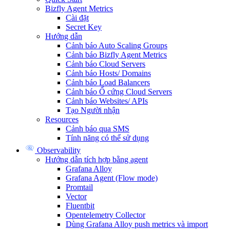
Bizfly Agent Metrics
Cài đặt
Secret Key
Hướng dẫn
Cảnh báo Auto Scaling Groups
Cảnh báo Bizfly Agent Metrics
Cảnh báo Cloud Servers
Cảnh báo Hosts/ Domains
Cảnh báo Load Balancers
Cảnh báo Ổ cứng Cloud Servers
Cảnh báo Websites/ APIs
Tạo Người nhận
Resources
Cảnh báo qua SMS
Tính năng có thể sử dụng
Observability
Hướng dẫn tích hợp bằng agent
Grafana Alloy
Grafana Agent (Flow mode)
Promtail
Vector
Fluentbit
Opentelemetry Collector
Dùng Grafana Alloy push metrics và import