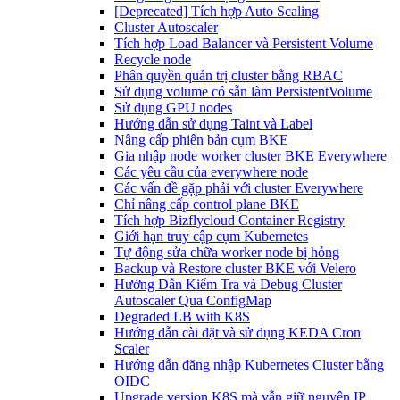
[Deprecated] Tích hợp Auto Scaling
Cluster Autoscaler
Tích hợp Load Balancer và Persistent Volume
Recycle node
Phân quyền quản trị cluster bằng RBAC
Sử dụng volume có sẵn làm PersistentVolume
Sử dụng GPU nodes
Hướng dẫn sử dụng Taint và Label
Nâng cấp phiên bản cụm BKE
Gia nhập node worker cluster BKE Everywhere
Các yêu cầu của everywhere node
Các vấn đề gặp phải với cluster Everywhere
Chỉ nâng cấp control plane BKE
Tích hợp Bizflycloud Container Registry
Giới hạn truy cập cụm Kubernetes
Tự động sửa chữa worker node bị hỏng
Backup và Restore cluster BKE với Velero
Hướng Dẫn Kiểm Tra và Debug Cluster
Autoscaler Qua ConfigMap
Degraded LB with K8S
Hướng dẫn cài đặt và sử dụng KEDA Cron
Scaler
Hướng dẫn đăng nhập Kubernetes Cluster bằng
OIDC
Upgrade version K8S mà vẫn giữ nguyên IP