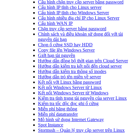
Cấu hình chặn truy cập server bằng password
Cấu hình IP tĩnh cho Linux server
Cấu hình IP tĩnh cho Windows Server
Cấu hình nhiều địa chỉ IP cho Linux Server
Cấu hình WAN IP
Chặn truy cập server bằng password
Chính sách và điều khoản sử dụng đối với tài
nguyên dài hạn
Chọn ổ cứng SSD hay HDD
Copy file lên Windows Server
Giới hạn tài nguyên
Hướng dẫn đồng bộ thời gian trên Cloud Server
Hướng dẫn kiểm tra kết nối đến cloud server
Hướng dẫn kiểm tra thông số inodes
Hướng dẫn trỏ tên miền về server
Kết nối với Linux bằng password
Kết nối Windows Server từ Linux
Kết nối Windows Server từ Windows
Kiểm tra tình trạng tài nguyên của server Linux
Kiểm tra tốc độc đọc ghi ổ cứng
Miễn phí băng thông
Miễn phí datatransfer
Mô hình sử dụng Internet Gateway
Spot Instance
Stormssh – Quản lý truy cập server trên Linux