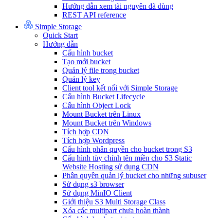
Hướng dẫn xem tài nguyên đã dùng
REST API reference
Simple Storage
Quick Start
Hướng dẫn
Cấu hình bucket
Tạo mới bucket
Quản lý file trong bucket
Quản lý key
Client tool kết nối với Simple Storage
Cấu hình Bucket Lifecycle
Cấu hình Object Lock
Mount Bucket trên Linux
Mount Bucket trên Windows
Tích hợp CDN
Tích hợp Wordpress
Cấu hình phân quyền cho bucket trong S3
Cấu hình tùy chỉnh tên miền cho S3 Static
Website Hosting sử dụng CDN
Phân quyền quản lý bucket cho những subuser
Sử dụng s3 browser
Sử dụng MinIO Client
Giới thiệu S3 Multi Storage Class
Xóa các multipart chưa hoàn thành