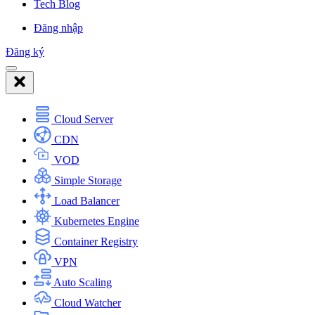
Tech Blog
Đăng nhập
Đăng ký
Cloud Server
CDN
VOD
Simple Storage
Load Balancer
Kubernetes Engine
Container Registry
VPN
Auto Scaling
Cloud Watcher