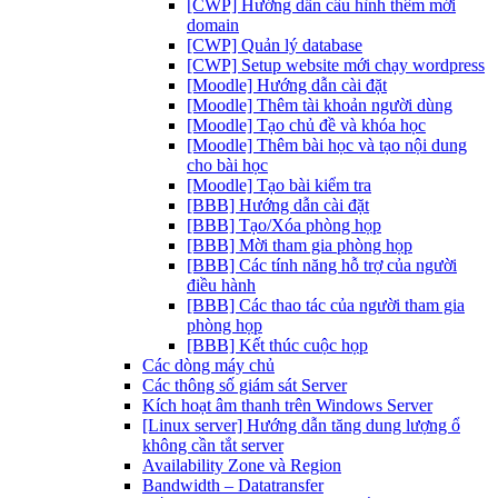
[CWP] Hướng dẫn cấu hình thêm mới
domain
[CWP] Quản lý database
[CWP] Setup website mới chạy wordpress
[Moodle] Hướng dẫn cài đặt
[Moodle] Thêm tài khoản người dùng
[Moodle] Tạo chủ đề và khóa học
[Moodle] Thêm bài học và tạo nội dung
cho bài học
[Moodle] Tạo bài kiểm tra
[BBB] Hướng dẫn cài đặt
[BBB] Tạo/Xóa phòng họp
[BBB] Mời tham gia phòng họp
[BBB] Các tính năng hỗ trợ của người
điều hành
[BBB] Các thao tác của người tham gia
phòng họp
[BBB] Kết thúc cuộc họp
Các dòng máy chủ
Các thông số giám sát Server
Kích hoạt âm thanh trên Windows Server
[Linux server] Hướng dẫn tăng dung lượng ổ
không cần tắt server
Availability Zone và Region
Bandwidth – Datatransfer