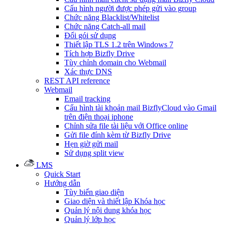
Cấu hình người được phép gửi vào group
Chức năng Blacklist/Whitelist
Chức năng Catch-all mail
Đổi gói sử dụng
Thiết lập TLS 1.2 trên Windows 7
Tích hợp Bizfly Drive
Tùy chỉnh domain cho Webmail
Xác thực DNS
REST API reference
Webmail
Email tracking
Cấu hình tài khoản mail BizflyCloud vào Gmail
trên điện thoại iphone
Chỉnh sửa file tài liệu với Office online
Gửi file đính kèm từ Bizfly Drive
Hẹn giờ gửi mail
Sử dụng split view
LMS
Quick Start
Hướng dẫn
Tùy biến giao diện
Giao diện và thiết lập Khóa học
Quản lý nội dung khóa học
Quản lý lớp học