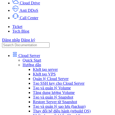
Cloud Drive
Anti DDoS
Call Center
Ticket
Tech Blog
Đăng nhập
Đăng ký
Cloud Server
Quick Start
Hướng dẫn
Khởi tạo server
Khởi tạo VPS
Quản lý Cloud Server
Tạo SSH key cho Cloud Server
Tạo và quản lý Volume
Tăng dung lượng Volume
Tạo và quản lý Snapshot
Restore Server từ Snapshot
Tạo và quản lý sao lưu (backup)
Thay đổi hệ điều hành (rebuild OS)