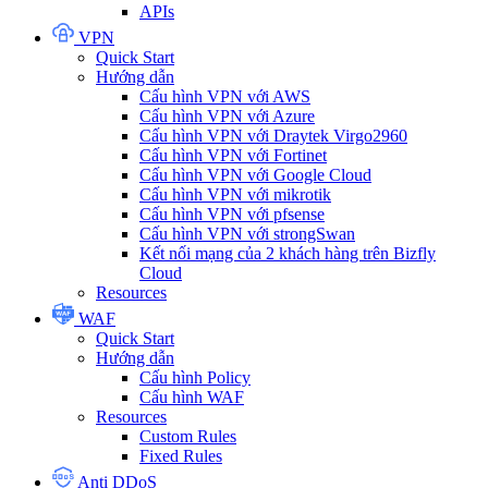
APIs
VPN
Quick Start
Hướng dẫn
Cấu hình VPN với AWS
Cấu hình VPN với Azure
Cấu hình VPN với Draytek Virgo2960
Cấu hình VPN với Fortinet
Cấu hình VPN với Google Cloud
Cấu hình VPN với mikrotik
Cấu hình VPN với pfsense
Cấu hình VPN với strongSwan
Kết nối mạng của 2 khách hàng trên Bizfly
Cloud
Resources
WAF
Quick Start
Hướng dẫn
Cấu hình Policy
Cấu hình WAF
Resources
Custom Rules
Fixed Rules
Anti DDoS