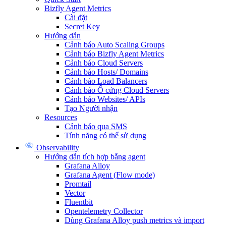
Bizfly Agent Metrics
Cài đặt
Secret Key
Hướng dẫn
Cảnh báo Auto Scaling Groups
Cảnh báo Bizfly Agent Metrics
Cảnh báo Cloud Servers
Cảnh báo Hosts/ Domains
Cảnh báo Load Balancers
Cảnh báo Ổ cứng Cloud Servers
Cảnh báo Websites/ APIs
Tạo Người nhận
Resources
Cảnh báo qua SMS
Tính năng có thể sử dụng
Observability
Hướng dẫn tích hợp bằng agent
Grafana Alloy
Grafana Agent (Flow mode)
Promtail
Vector
Fluentbit
Opentelemetry Collector
Dùng Grafana Alloy push metrics và import