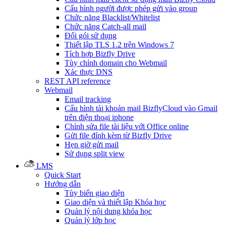
Cấu hình người được phép gửi vào group
Chức năng Blacklist/Whitelist
Chức năng Catch-all mail
Đổi gói sử dụng
Thiết lập TLS 1.2 trên Windows 7
Tích hợp Bizfly Drive
Tùy chỉnh domain cho Webmail
Xác thực DNS
REST API reference
Webmail
Email tracking
Cấu hình tài khoản mail BizflyCloud vào Gmail
trên điện thoại iphone
Chỉnh sửa file tài liệu với Office online
Gửi file đính kèm từ Bizfly Drive
Hẹn giờ gửi mail
Sử dụng split view
LMS
Quick Start
Hướng dẫn
Tùy biến giao diện
Giao diện và thiết lập Khóa học
Quản lý nội dung khóa học
Quản lý lớp học