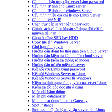
Cấu hình chặn truy cập server bằng password
Cấu hình IP tĩnh cho Linux server
Cấu hình IP tĩnh cho Windows Server
Cấu hình nhiều địa chỉ IP cho Linux Server
Cấu hình WAN IP
Chặn truy cập server bằng password
Chính sách và điều khoản sử dụng đối với tài
nguyên dài hạn
Chọn ổ cứng SSD hay HDD
Copy file lên Windows Server
Giới hạn tài nguyên
Hướng dẫn đồng bộ thời gian trên Cloud Server
Hướng dẫn kiểm tra kết nối đến cloud server
Hướng dẫn kiểm tra thông số inodes
Hướng dẫn trỏ tên miền về server
Kết nối với Linux bằng password
Kết nối Windows Server từ Linux
Kết nối Windows Server từ Windows
Kiểm tra tình trạng tài nguyên của server Linux
Kiểm tra tốc độc đọc ghi ổ cứng
Miễn phí băng thông
Miễn phí datatransfer
Mô hình sử dụng Internet Gateway
Spot Instance
Stormssh – Quản lý truy cập server trên Linux