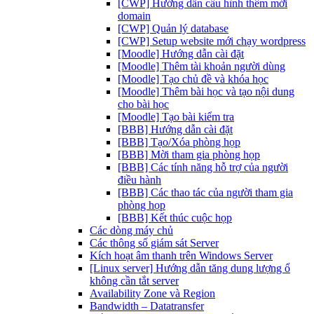
[CWP] Hướng dẫn cấu hình thêm mới
domain
[CWP] Quản lý database
[CWP] Setup website mới chạy wordpress
[Moodle] Hướng dẫn cài đặt
[Moodle] Thêm tài khoản người dùng
[Moodle] Tạo chủ đề và khóa học
[Moodle] Thêm bài học và tạo nội dung
cho bài học
[Moodle] Tạo bài kiểm tra
[BBB] Hướng dẫn cài đặt
[BBB] Tạo/Xóa phòng họp
[BBB] Mời tham gia phòng họp
[BBB] Các tính năng hỗ trợ của người
điều hành
[BBB] Các thao tác của người tham gia
phòng họp
[BBB] Kết thúc cuộc họp
Các dòng máy chủ
Các thông số giám sát Server
Kích hoạt âm thanh trên Windows Server
[Linux server] Hướng dẫn tăng dung lượng ổ
không cần tắt server
Availability Zone và Region
Bandwidth – Datatransfer