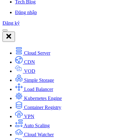
Tech Blog
Đăng nhập
Đăng ký
Cloud Server
CDN
VOD
Simple Storage
Load Balancer
Kubernetes Engine
Container Registry
VPN
Auto Scaling
Cloud Watcher