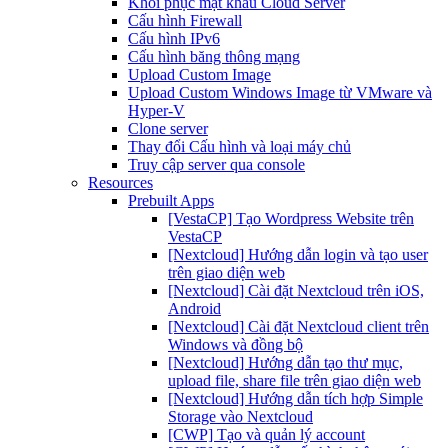
Khôi phục mật khẩu Cloud Server
Cấu hình Firewall
Cấu hình IPv6
Cấu hình băng thông mạng
Upload Custom Image
Upload Custom Windows Image từ VMware và
Hyper-V
Clone server
Thay đổi Cấu hình và loại máy chủ
Truy cập server qua console
Resources
Prebuilt Apps
[VestaCP] Tạo Wordpress Website trên
VestaCP
[Nextcloud] Hướng dẫn login và tạo user
trên giao diện web
[Nextcloud] Cài đặt Nextcloud trên iOS,
Android
[Nextcloud] Cài đặt Nextcloud client trên
Windows và đồng bộ
[Nextcloud] Hướng dẫn tạo thư mục,
upload file, share file trên giao diện web
[Nextcloud] Hướng dẫn tích hợp Simple
Storage vào Nextcloud
[CWP] Tạo và quản lý account