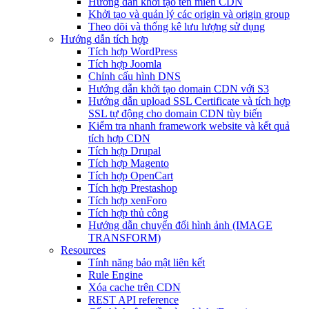
Hướng dẫn khởi tạo tên miền CDN
Khởi tạo và quản lý các origin và origin group
Theo dõi và thống kê lưu lượng sử dụng
Hướng dẫn tích hợp
Tích hợp WordPress
Tích hợp Joomla
Chỉnh cấu hình DNS
Hướng dẫn khởi tạo domain CDN với S3
Hướng dẫn upload SSL Certificate và tích hợp
SSL tự động cho domain CDN tùy biến
Kiểm tra nhanh framework website và kết quả
tích hợp CDN
Tích hợp Drupal
Tích hợp Magento
Tích hợp OpenCart
Tích hợp Prestashop
Tích hợp xenForo
Tích hợp thủ công
Hướng dẫn chuyển đổi hình ảnh (IMAGE
TRANSFORM)
Resources
Tính năng bảo mật liên kết
Rule Engine
Xóa cache trên CDN
REST API reference