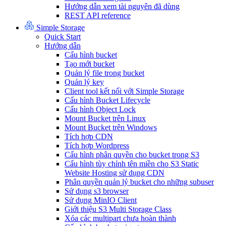
Hướng dẫn xem tài nguyên đã dùng
REST API reference
Simple Storage
Quick Start
Hướng dẫn
Cấu hình bucket
Tạo mới bucket
Quản lý file trong bucket
Quản lý key
Client tool kết nối với Simple Storage
Cấu hình Bucket Lifecycle
Cấu hình Object Lock
Mount Bucket trên Linux
Mount Bucket trên Windows
Tích hợp CDN
Tích hợp Wordpress
Cấu hình phân quyền cho bucket trong S3
Cấu hình tùy chỉnh tên miền cho S3 Static
Website Hosting sử dụng CDN
Phân quyền quản lý bucket cho những subuser
Sử dụng s3 browser
Sử dụng MinIO Client
Giới thiệu S3 Multi Storage Class
Xóa các multipart chưa hoàn thành