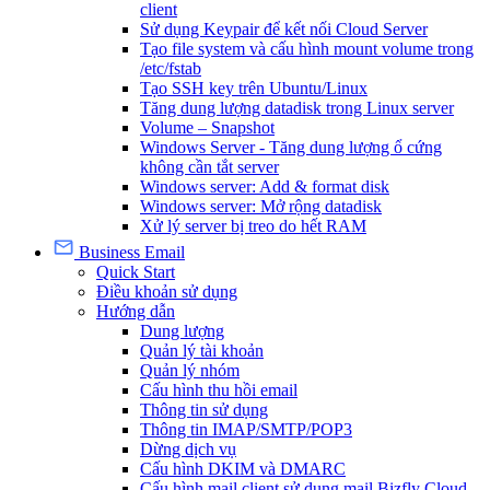
client
Sử dụng Keypair để kết nối Cloud Server
Tạo file system và cấu hình mount volume trong
/etc/fstab
Tạo SSH key trên Ubuntu/Linux
Tăng dung lượng datadisk trong Linux server
Volume – Snapshot
Windows Server - Tăng dung lượng ổ cứng
không cần tắt server
Windows server: Add & format disk
Windows server: Mở rộng datadisk
Xử lý server bị treo do hết RAM
Business Email
Quick Start
Điều khoản sử dụng
Hướng dẫn
Dung lượng
Quản lý tài khoản
Quản lý nhóm
Cấu hình thu hồi email
Thông tin sử dụng
Thông tin IMAP/SMTP/POP3
Dừng dịch vụ
Cấu hình DKIM và DMARC
Cấu hình mail client sử dụng mail Bizfly Cloud