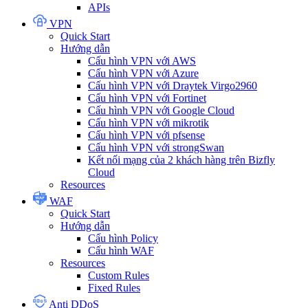
APIs
VPN
Quick Start
Hướng dẫn
Cấu hình VPN với AWS
Cấu hình VPN với Azure
Cấu hình VPN với Draytek Virgo2960
Cấu hình VPN với Fortinet
Cấu hình VPN với Google Cloud
Cấu hình VPN với mikrotik
Cấu hình VPN với pfsense
Cấu hình VPN với strongSwan
Kết nối mạng của 2 khách hàng trên Bizfly
Cloud
Resources
WAF
Quick Start
Hướng dẫn
Cấu hình Policy
Cấu hình WAF
Resources
Custom Rules
Fixed Rules
Anti DDoS