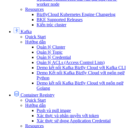
worker node
Resources
BizflyCloud Kubernetes Engine Changelog
BKE Supported Releases
Kiến trúc cluster
Kafka
Quick Start
Hướng dẫn
Quản lý Cluster
Quản lý Topic
Quản lý Credential
Quản lý ACLs (Access Control Lists)
Demo kết nối Kafka Bizfly Cloud với Kafka CLI
Demo Kết nối Kafka Bizfly Cloud với ngôn ngữ
Python
Demo kết nối Kafka Bizfly Cloud với ngôn ngữ
Golang
Container Registry
Quick Start
Hướng dẫn
Push và pull image
Xác thực và phân quyền với token
Xác thực sử dụng Application Credential
Resources