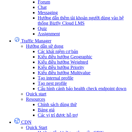
Forum
Chat
Messaging
Hướng dẫn thêm tài khoản người dùng vào hệ
thống Bizfly Cloud LMS
Quiz
Assignment
Traffic Manager
Hướng dẫn sử dụng
Các khái niệm cơ bản
Kiểu điều hướng Geographic
Kiểu điều hướng Weighted
Kiểu điều hướng Priority
Kiểu điều hướng Multivalue
Tạo internal profile
Tạo nest profile
Cấu hình cảnh báo health check endpoint down
Quick start
Resources
Chính sách dùng thử
Bảng giá
Các vị trí được hỗ trợ
CDN
Quick Start