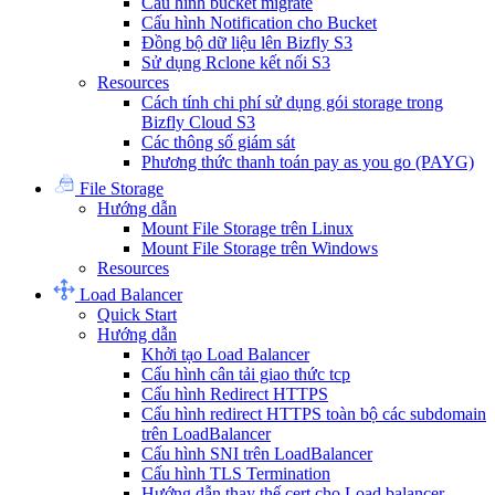
Cấu hình bucket migrate
Cấu hình Notification cho Bucket
Đồng bộ dữ liệu lên Bizfly S3
Sử dụng Rclone kết nối S3
Resources
Cách tính chi phí sử dụng gói storage trong
Bizfly Cloud S3
Các thông số giám sát
Phương thức thanh toán pay as you go (PAYG)
File Storage
Hướng dẫn
Mount File Storage trên Linux
Mount File Storage trên Windows
Resources
Load Balancer
Quick Start
Hướng dẫn
Khởi tạo Load Balancer
Cấu hình cân tải giao thức tcp
Cấu hình Redirect HTTPS
Cấu hình redirect HTTPS toàn bộ các subdomain
trên LoadBalancer
Cấu hình SNI trên LoadBalancer
Cấu hình TLS Termination
Hướng dẫn thay thế cert cho Load balancer