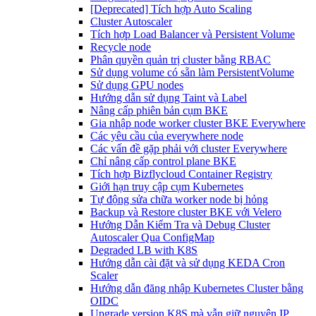
[Deprecated] Tích hợp Auto Scaling
Cluster Autoscaler
Tích hợp Load Balancer và Persistent Volume
Recycle node
Phân quyền quản trị cluster bằng RBAC
Sử dụng volume có sẵn làm PersistentVolume
Sử dụng GPU nodes
Hướng dẫn sử dụng Taint và Label
Nâng cấp phiên bản cụm BKE
Gia nhập node worker cluster BKE Everywhere
Các yêu cầu của everywhere node
Các vấn đề gặp phải với cluster Everywhere
Chỉ nâng cấp control plane BKE
Tích hợp Bizflycloud Container Registry
Giới hạn truy cập cụm Kubernetes
Tự động sửa chữa worker node bị hỏng
Backup và Restore cluster BKE với Velero
Hướng Dẫn Kiểm Tra và Debug Cluster
Autoscaler Qua ConfigMap
Degraded LB with K8S
Hướng dẫn cài đặt và sử dụng KEDA Cron
Scaler
Hướng dẫn đăng nhập Kubernetes Cluster bằng
OIDC
Upgrade version K8S mà vẫn giữ nguyên IP