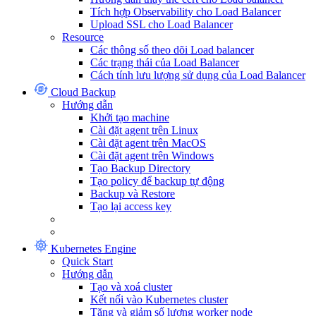
Tích hợp Observability cho Load Balancer
Upload SSL cho Load Balancer
Resource
Các thông số theo dõi Load balancer
Các trạng thái của Load Balancer
Cách tính lưu lượng sử dụng của Load Balancer
Cloud Backup
Hướng dẫn
Khởi tạo machine
Cài đặt agent trên Linux
Cài đặt agent trên MacOS
Cài đặt agent trên Windows
Tạo Backup Directory
Tạo policy để backup tự động
Backup và Restore
Tạo lại access key
Kubernetes Engine
Quick Start
Hướng dẫn
Tạo và xoá cluster
Kết nối vào Kubernetes cluster
Tăng và giảm số lượng worker node