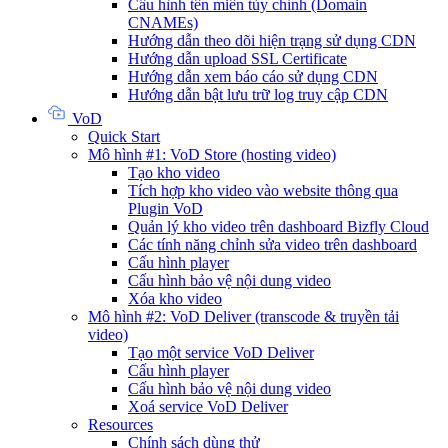
Cấu hình tên miền tùy chỉnh (Domain
CNAMEs)
Hướng dẫn theo dõi hiện trạng sử dụng CDN
Hướng dẫn upload SSL Certificate
Hướng dẫn xem báo cáo sử dụng CDN
Hướng dẫn bật lưu trữ log truy cập CDN
VoD
Quick Start
Mô hình #1: VoD Store (hosting video)
Tạo kho video
Tích hợp kho video vào website thông qua
Plugin VoD
Quản lý kho video trên dashboard Bizfly Cloud
Các tính năng chỉnh sửa video trên dashboard
Cấu hình player
Cấu hình bảo vệ nội dung video
Xóa kho video
Mô hình #2: VoD Deliver (transcode & truyền tải
video)
Tạo một service VoD Deliver
Cấu hình player
Cấu hình bảo vệ nội dung video
Xoá service VoD Deliver
Resources
Chính sách dùng thử