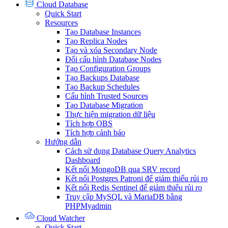
Cloud Database
Quick Start
Resources
Tạo Database Instances
Tạo Replica Nodes
Tạo và xóa Secondary Node
Đổi cấu hình Database Nodes
Tạo Configuration Groups
Tạo Backups Database
Tạo Backup Schedules
Cấu hình Trusted Sources
Tạo Database Migration
Thực hiện migration dữ liệu
Tích hợp OBS
Tích hợp cảnh báo
Hướng dẫn
Cách sử dụng Database Query Analytics
Dashboard
Kết nối MongoDB qua SRV record
Kết nối Postgres Patroni để giảm thiểu rủi ro
Kết nối Redis Sentinel để giảm thiểu rủi ro
Truy cập MySQL và MariaDB bằng
PHPMyadmin
Cloud Watcher
Quick Start