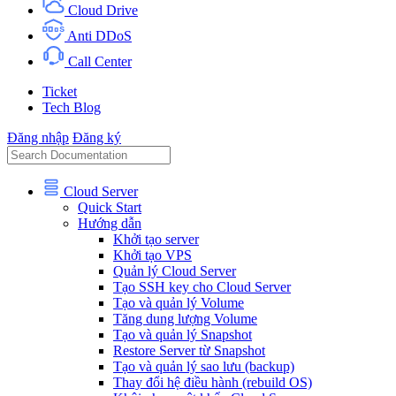
Cloud Drive
Anti DDoS
Call Center
Ticket
Tech Blog
Đăng nhập
Đăng ký
Cloud Server
Quick Start
Hướng dẫn
Khởi tạo server
Khởi tạo VPS
Quản lý Cloud Server
Tạo SSH key cho Cloud Server
Tạo và quản lý Volume
Tăng dung lượng Volume
Tạo và quản lý Snapshot
Restore Server từ Snapshot
Tạo và quản lý sao lưu (backup)
Thay đổi hệ điều hành (rebuild OS)