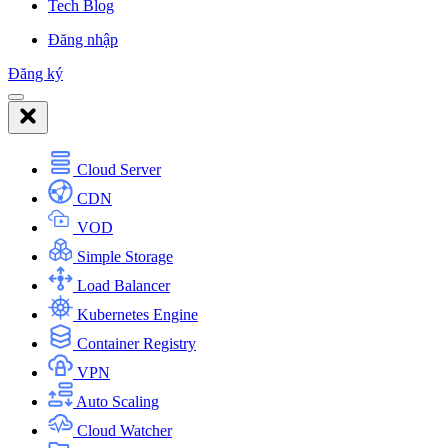
Tech Blog
Đăng nhập
Đăng ký
Cloud Server
CDN
VOD
Simple Storage
Load Balancer
Kubernetes Engine
Container Registry
VPN
Auto Scaling
Cloud Watcher