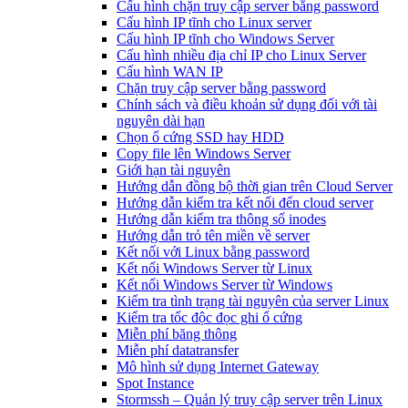
Cấu hình chặn truy cập server bằng password
Cấu hình IP tĩnh cho Linux server
Cấu hình IP tĩnh cho Windows Server
Cấu hình nhiều địa chỉ IP cho Linux Server
Cấu hình WAN IP
Chặn truy cập server bằng password
Chính sách và điều khoản sử dụng đối với tài
nguyên dài hạn
Chọn ổ cứng SSD hay HDD
Copy file lên Windows Server
Giới hạn tài nguyên
Hướng dẫn đồng bộ thời gian trên Cloud Server
Hướng dẫn kiểm tra kết nối đến cloud server
Hướng dẫn kiểm tra thông số inodes
Hướng dẫn trỏ tên miền về server
Kết nối với Linux bằng password
Kết nối Windows Server từ Linux
Kết nối Windows Server từ Windows
Kiểm tra tình trạng tài nguyên của server Linux
Kiểm tra tốc độc đọc ghi ổ cứng
Miễn phí băng thông
Miễn phí datatransfer
Mô hình sử dụng Internet Gateway
Spot Instance
Stormssh – Quản lý truy cập server trên Linux