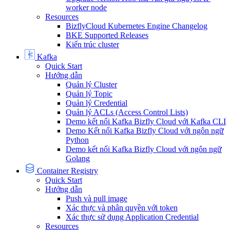
worker node
Resources
BizflyCloud Kubernetes Engine Changelog
BKE Supported Releases
Kiến trúc cluster
Kafka
Quick Start
Hướng dẫn
Quản lý Cluster
Quản lý Topic
Quản lý Credential
Quản lý ACLs (Access Control Lists)
Demo kết nối Kafka Bizfly Cloud với Kafka CLI
Demo Kết nối Kafka Bizfly Cloud với ngôn ngữ
Python
Demo kết nối Kafka Bizfly Cloud với ngôn ngữ
Golang
Container Registry
Quick Start
Hướng dẫn
Push và pull image
Xác thực và phân quyền với token
Xác thực sử dụng Application Credential
Resources