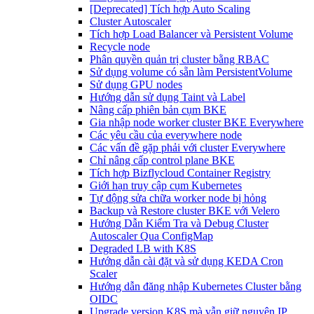
[Deprecated] Tích hợp Auto Scaling
Cluster Autoscaler
Tích hợp Load Balancer và Persistent Volume
Recycle node
Phân quyền quản trị cluster bằng RBAC
Sử dụng volume có sẵn làm PersistentVolume
Sử dụng GPU nodes
Hướng dẫn sử dụng Taint và Label
Nâng cấp phiên bản cụm BKE
Gia nhập node worker cluster BKE Everywhere
Các yêu cầu của everywhere node
Các vấn đề gặp phải với cluster Everywhere
Chỉ nâng cấp control plane BKE
Tích hợp Bizflycloud Container Registry
Giới hạn truy cập cụm Kubernetes
Tự động sửa chữa worker node bị hỏng
Backup và Restore cluster BKE với Velero
Hướng Dẫn Kiểm Tra và Debug Cluster
Autoscaler Qua ConfigMap
Degraded LB with K8S
Hướng dẫn cài đặt và sử dụng KEDA Cron
Scaler
Hướng dẫn đăng nhập Kubernetes Cluster bằng
OIDC
Upgrade version K8S mà vẫn giữ nguyên IP