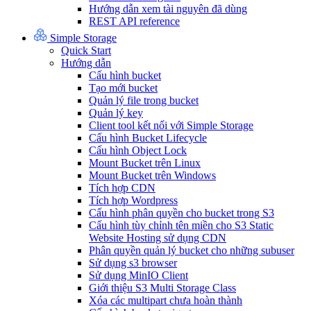
Hướng dẫn xem tài nguyên đã dùng
REST API reference
Simple Storage
Quick Start
Hướng dẫn
Cấu hình bucket
Tạo mới bucket
Quản lý file trong bucket
Quản lý key
Client tool kết nối với Simple Storage
Cấu hình Bucket Lifecycle
Cấu hình Object Lock
Mount Bucket trên Linux
Mount Bucket trên Windows
Tích hợp CDN
Tích hợp Wordpress
Cấu hình phân quyền cho bucket trong S3
Cấu hình tùy chỉnh tên miền cho S3 Static
Website Hosting sử dụng CDN
Phân quyền quản lý bucket cho những subuser
Sử dụng s3 browser
Sử dụng MinIO Client
Giới thiệu S3 Multi Storage Class
Xóa các multipart chưa hoàn thành