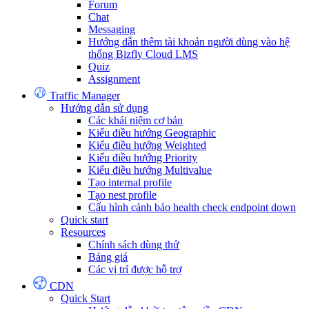
Forum
Chat
Messaging
Hướng dẫn thêm tài khoản người dùng vào hệ
thống Bizfly Cloud LMS
Quiz
Assignment
Traffic Manager
Hướng dẫn sử dụng
Các khái niệm cơ bản
Kiểu điều hướng Geographic
Kiểu điều hướng Weighted
Kiểu điều hướng Priority
Kiểu điều hướng Multivalue
Tạo internal profile
Tạo nest profile
Cấu hình cảnh báo health check endpoint down
Quick start
Resources
Chính sách dùng thử
Bảng giá
Các vị trí được hỗ trợ
CDN
Quick Start