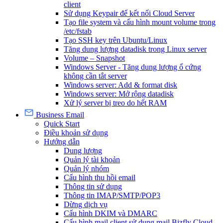
client
Sử dụng Keypair để kết nối Cloud Server
Tạo file system và cấu hình mount volume trong
/etc/fstab
Tạo SSH key trên Ubuntu/Linux
Tăng dung lượng datadisk trong Linux server
Volume – Snapshot
Windows Server - Tăng dung lượng ổ cứng
không cần tắt server
Windows server: Add & format disk
Windows server: Mở rộng datadisk
Xử lý server bị treo do hết RAM
Business Email
Quick Start
Điều khoản sử dụng
Hướng dẫn
Dung lượng
Quản lý tài khoản
Quản lý nhóm
Cấu hình thu hồi email
Thông tin sử dụng
Thông tin IMAP/SMTP/POP3
Dừng dịch vụ
Cấu hình DKIM và DMARC
Cấu hình mail client sử dụng mail Bizfly Cloud