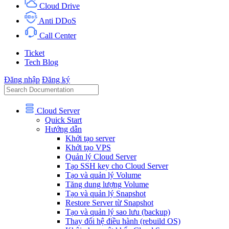
Cloud Drive
Anti DDoS
Call Center
Ticket
Tech Blog
Đăng nhập
Đăng ký
Cloud Server
Quick Start
Hướng dẫn
Khởi tạo server
Khởi tạo VPS
Quản lý Cloud Server
Tạo SSH key cho Cloud Server
Tạo và quản lý Volume
Tăng dung lượng Volume
Tạo và quản lý Snapshot
Restore Server từ Snapshot
Tạo và quản lý sao lưu (backup)
Thay đổi hệ điều hành (rebuild OS)