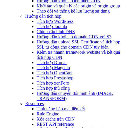
Hướng dẫn khởi tạo tên miền CDN
Khởi tạo và quản lý các origin và origin group
Theo dõi và thống kê lưu lượng sử dụng
Hướng dẫn tích hợp
Tích hợp WordPress
Tích hợp Joomla
Chỉnh cấu hình DNS
Hướng dẫn khởi tạo domain CDN với S3
Hướng dẫn upload SSL Certificate và tích hợp
SSL tự động cho domain CDN tùy biến
Kiểm tra nhanh framework website và kết quả
tích hợp CDN
Tích hợp Drupal
Tích hợp Magento
Tích hợp OpenCart
Tích hợp Prestashop
Tích hợp xenForo
Tích hợp thủ công
Hướng dẫn chuyển đổi hình ảnh (IMAGE
TRANSFORM)
Resources
Tính năng bảo mật liên kết
Rule Engine
Xóa cache trên CDN
REST API reference