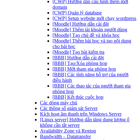
[CWP] Hướng dẫn cấu hình thêm mới
domain
[CWP] Quản lý database
[CWP] Setup website mới chạy wordpress
[Moodle] Hướng dẫn cài đặt
[Moodle] Thêm tài khoản người dùng
[Moodle] Tạo chủ đề và khóa học
[Moodle] Thêm bài học và tạo nội dung
cho bài học
[Moodle] Tạo bài kiểm tra
[BBB] Hướng dẫn cài đặt
[BBB] Tạo/Xóa phòng họp
[BBB] Mời tham gia phòng họp
[BBB] Các tính năng hỗ trợ của người
điều hành
[BBB] Các thao tác của người tham gia
phòng họp
[BBB] Kết thúc cuộc họp
Các dòng máy chủ
Các thông số giám sát Server
Kích hoạt âm thanh trên Windows Server
[Linux server] Hướng dẫn tăng dung lượng ổ
không cần tắt server
Availability Zone và Region
Bandwidth – Datatransfer