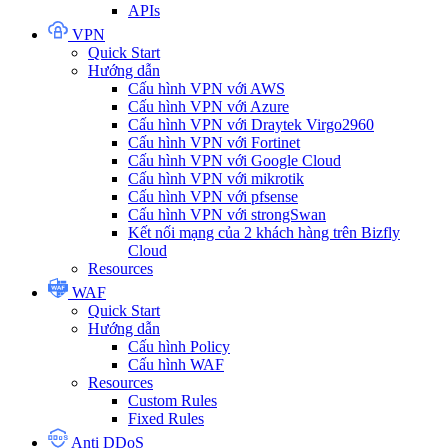
APIs
VPN
Quick Start
Hướng dẫn
Cấu hình VPN với AWS
Cấu hình VPN với Azure
Cấu hình VPN với Draytek Virgo2960
Cấu hình VPN với Fortinet
Cấu hình VPN với Google Cloud
Cấu hình VPN với mikrotik
Cấu hình VPN với pfsense
Cấu hình VPN với strongSwan
Kết nối mạng của 2 khách hàng trên Bizfly
Cloud
Resources
WAF
Quick Start
Hướng dẫn
Cấu hình Policy
Cấu hình WAF
Resources
Custom Rules
Fixed Rules
Anti DDoS