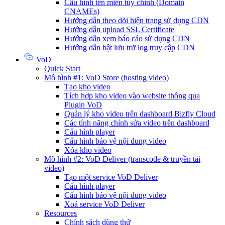
Cấu hình tên miền tùy chỉnh (Domain
CNAMEs)
Hướng dẫn theo dõi hiện trạng sử dụng CDN
Hướng dẫn upload SSL Certificate
Hướng dẫn xem báo cáo sử dụng CDN
Hướng dẫn bật lưu trữ log truy cập CDN
VoD
Quick Start
Mô hình #1: VoD Store (hosting video)
Tạo kho video
Tích hợp kho video vào website thông qua
Plugin VoD
Quản lý kho video trên dashboard Bizfly Cloud
Các tính năng chỉnh sửa video trên dashboard
Cấu hình player
Cấu hình bảo vệ nội dung video
Xóa kho video
Mô hình #2: VoD Deliver (transcode & truyền tải
video)
Tạo một service VoD Deliver
Cấu hình player
Cấu hình bảo vệ nội dung video
Xoá service VoD Deliver
Resources
Chính sách dùng thử