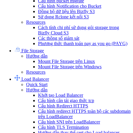
Cấu hình bucket migrate
Cấu hình Notification cho Bucket
Đồng bộ dữ liệu lên Bizfly S3
Sử dụng Rclone kết nối S3
Resources
Cách tính chi phí sử dụng gói storage trong
Bizfly Cloud S3
Các thông số giám sát
Phương thức thanh toán pay as you go (PAYG)
File Storage
Hướng dẫn
Mount File Storage trên Linux
Mount File Storage trên Windows
Resources
Load Balancer
Quick Start
Hướng dẫn
Khởi tạo Load Balancer
Cấu hình cân tải giao thức tcp
Cấu hình Redirect HTTPS
Cấu hình redirect HTTPS toàn bộ các subdomain
trên LoadBalancer
Cấu hình SNI trên LoadBalancer
Cấu hình TLS Termination
Hướng dẫn thay thế cert cho Load balancer