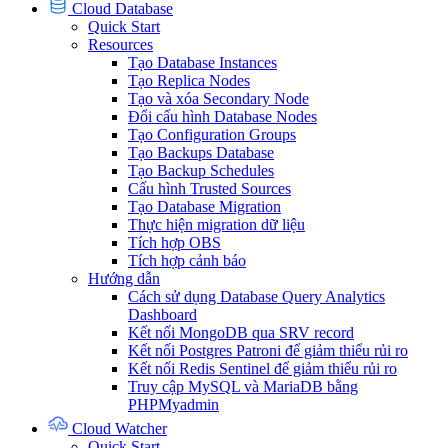
Cloud Database
Quick Start
Resources
Tạo Database Instances
Tạo Replica Nodes
Tạo và xóa Secondary Node
Đổi cấu hình Database Nodes
Tạo Configuration Groups
Tạo Backups Database
Tạo Backup Schedules
Cấu hình Trusted Sources
Tạo Database Migration
Thực hiện migration dữ liệu
Tích hợp OBS
Tích hợp cảnh báo
Hướng dẫn
Cách sử dụng Database Query Analytics
Dashboard
Kết nối MongoDB qua SRV record
Kết nối Postgres Patroni để giảm thiểu rủi ro
Kết nối Redis Sentinel để giảm thiểu rủi ro
Truy cập MySQL và MariaDB bằng
PHPMyadmin
Cloud Watcher
Quick Start