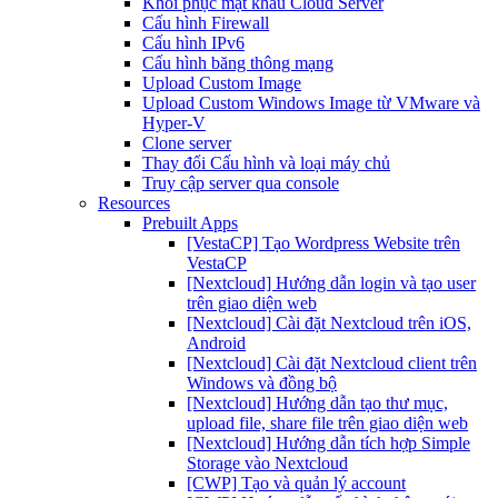
Khôi phục mật khẩu Cloud Server
Cấu hình Firewall
Cấu hình IPv6
Cấu hình băng thông mạng
Upload Custom Image
Upload Custom Windows Image từ VMware và
Hyper-V
Clone server
Thay đổi Cấu hình và loại máy chủ
Truy cập server qua console
Resources
Prebuilt Apps
[VestaCP] Tạo Wordpress Website trên
VestaCP
[Nextcloud] Hướng dẫn login và tạo user
trên giao diện web
[Nextcloud] Cài đặt Nextcloud trên iOS,
Android
[Nextcloud] Cài đặt Nextcloud client trên
Windows và đồng bộ
[Nextcloud] Hướng dẫn tạo thư mục,
upload file, share file trên giao diện web
[Nextcloud] Hướng dẫn tích hợp Simple
Storage vào Nextcloud
[CWP] Tạo và quản lý account