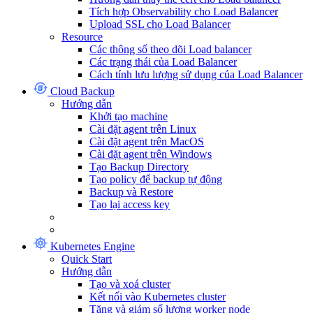
Tích hợp Observability cho Load Balancer
Upload SSL cho Load Balancer
Resource
Các thông số theo dõi Load balancer
Các trạng thái của Load Balancer
Cách tính lưu lượng sử dụng của Load Balancer
Cloud Backup
Hướng dẫn
Khởi tạo machine
Cài đặt agent trên Linux
Cài đặt agent trên MacOS
Cài đặt agent trên Windows
Tạo Backup Directory
Tạo policy để backup tự động
Backup và Restore
Tạo lại access key
Kubernetes Engine
Quick Start
Hướng dẫn
Tạo và xoá cluster
Kết nối vào Kubernetes cluster
Tăng và giảm số lượng worker node