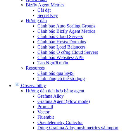
Bizfly Agent Metrics
Cài đặt
Secret Key
Hướng dẫn
Cảnh báo Auto Scaling Groups
Cảnh báo Bizfly Agent Metrics
Cảnh báo Cloud Servers
Cảnh báo Hosts/ Domains
Cảnh báo Load Balancers
Cảnh báo Ổ cứng Cloud Servers
Cảnh báo Websites/ APIs
Tạo Người nhận
Resources
Cảnh báo qua SMS
Tính năng có thể sử dụng
Observability
Hướng dẫn tích hợp bằng agent
Grafana Alloy
Grafana Agent (Flow mode)
Promtail
Vector
Fluentbit
Opentelemetry Collector
Dùng Grafana Alloy push metrics và import