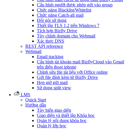
Cấu hình người được phép gửi vào group
Chức năng Blacklist/Whitelist
Chức năng Catch-all mail
Đổi gói sử dụng
Thiết lập TLS 1.2 trên Windows 7
Tích hợp Bizfly Drive
Tùy chỉnh domain cho Webmail
Xác thực DNS
REST API reference
Webmail
Email tracking
Cấu hình tài khoản mail BizflyCloud vào Gmail
trên điện thoại iphone
Chỉnh sửa file tài liệu với Office online
Gửi file đính kèm từ Bizfly Drive
Hẹn giờ gửi mail
Sử dụng split view
LMS
Quick Start
Hướng dẫn
Tùy biến giao diện
Giao diện và thiết lập Khóa học
Quản lý nội dung khóa học
Quản lý lớp học