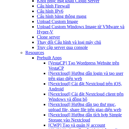
Khôi phục mật khẩu Cloud Server
Cấu hình Firewall
Cấu hình IPv6
Cấu hình băng thông mạng
Upload Custom Image
Upload Custom Windows Image từ VMware và
Hyper-V
Clone server
Thay đổi Cấu hình và loại máy chủ
Truy cập server qua console
Resources
Prebuilt Apps
[VestaCP] Tạo Wordpress Website trên
VestaCP
[Nextcloud] Hướng dẫn login và tạo user
trên giao diện web
[Nextcloud] Cài đặt Nextcloud trên iOS,
Android
[Nextcloud] Cài đặt Nextcloud client trên
Windows và đồng bộ
[Nextcloud] Hướng dẫn tạo thư mục,
upload file, share file trên giao diện web
[Nextcloud] Hướng dẫn tích hợp Simple
Storage vào Nextcloud
[CWP] Tạo và quản lý account