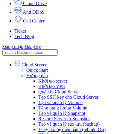
Cloud Drive
Anti DDoS
Call Center
Ticket
Tech Blog
Đăng nhập
Đăng ký
Cloud Server
Quick Start
Hướng dẫn
Khởi tạo server
Khởi tạo VPS
Quản lý Cloud Server
Tạo SSH key cho Cloud Server
Tạo và quản lý Volume
Tăng dung lượng Volume
Tạo và quản lý Snapshot
Restore Server từ Snapshot
Tạo và quản lý sao lưu (backup)
Thay đổi hệ điều hành (rebuild OS)