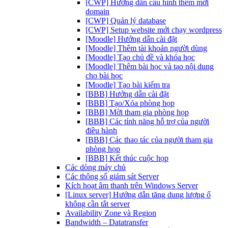
[CWP] Hướng dẫn cấu hình thêm mới
domain
[CWP] Quản lý database
[CWP] Setup website mới chạy wordpress
[Moodle] Hướng dẫn cài đặt
[Moodle] Thêm tài khoản người dùng
[Moodle] Tạo chủ đề và khóa học
[Moodle] Thêm bài học và tạo nội dung
cho bài học
[Moodle] Tạo bài kiểm tra
[BBB] Hướng dẫn cài đặt
[BBB] Tạo/Xóa phòng họp
[BBB] Mời tham gia phòng họp
[BBB] Các tính năng hỗ trợ của người
điều hành
[BBB] Các thao tác của người tham gia
phòng họp
[BBB] Kết thúc cuộc họp
Các dòng máy chủ
Các thông số giám sát Server
Kích hoạt âm thanh trên Windows Server
[Linux server] Hướng dẫn tăng dung lượng ổ
không cần tắt server
Availability Zone và Region
Bandwidth – Datatransfer