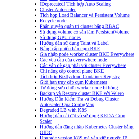
[Deprecated] Tích hợp Auto Scaling
Cluster Autoscaler
Tích hợp Load Balancer và Persistent Volume
Recycle node
Phân quyền quản trị cluster bằng RBAC
Sử dụng volume có sẵn làm PersistentVolume
Sử dụng GPU nodes
Hướng dẫn sử dụng Taint và Label
Nâng cấp phiên bản cụm BKE
Gia nhập node worker cluster BKE Everywhere
Các yêu cầu của everywhere node
Các vấn đề gặp phải với cluster Everywhere
Chỉ nâng cấp control plane BKE
Tích hợp Bizflycloud Container Registry
Giới hạn truy cập cụm Kubernetes
Tự động sửa chữa worker node bị hỏng
Backup và Restore cluster BKE với Velero
Hướng Dẫn Kiểm Tra và Debug Cluster
Autoscaler Qua ConfigMap
Degraded LB with K8S
Hướng dẫn cài đặt và sử dụng KEDA Cron
Scaler
Hướng dẫn đăng nhập Kubernetes Cluster bằng
OIDC
Upgrade version K8S mà vẫn giữ nguyên IP