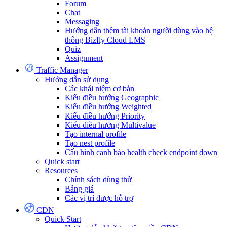
Forum
Chat
Messaging
Hướng dẫn thêm tài khoản người dùng vào hệ
thống Bizfly Cloud LMS
Quiz
Assignment
Traffic Manager
Hướng dẫn sử dụng
Các khái niệm cơ bản
Kiểu điều hướng Geographic
Kiểu điều hướng Weighted
Kiểu điều hướng Priority
Kiểu điều hướng Multivalue
Tạo internal profile
Tạo nest profile
Cấu hình cảnh báo health check endpoint down
Quick start
Resources
Chính sách dùng thử
Bảng giá
Các vị trí được hỗ trợ
CDN
Quick Start