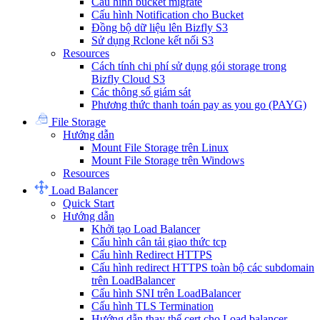
Cấu hình bucket migrate
Cấu hình Notification cho Bucket
Đồng bộ dữ liệu lên Bizfly S3
Sử dụng Rclone kết nối S3
Resources
Cách tính chi phí sử dụng gói storage trong
Bizfly Cloud S3
Các thông số giám sát
Phương thức thanh toán pay as you go (PAYG)
File Storage
Hướng dẫn
Mount File Storage trên Linux
Mount File Storage trên Windows
Resources
Load Balancer
Quick Start
Hướng dẫn
Khởi tạo Load Balancer
Cấu hình cân tải giao thức tcp
Cấu hình Redirect HTTPS
Cấu hình redirect HTTPS toàn bộ các subdomain
trên LoadBalancer
Cấu hình SNI trên LoadBalancer
Cấu hình TLS Termination
Hướng dẫn thay thế cert cho Load balancer