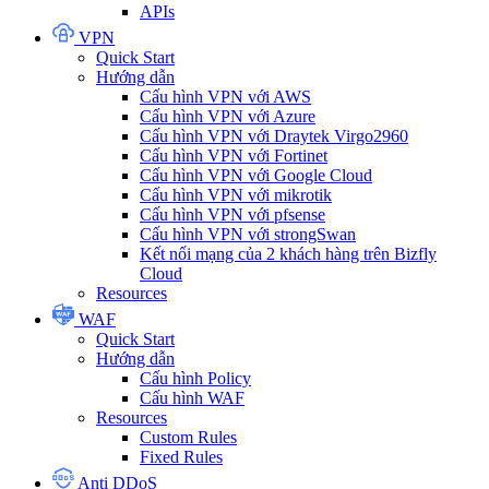
APIs
VPN
Quick Start
Hướng dẫn
Cấu hình VPN với AWS
Cấu hình VPN với Azure
Cấu hình VPN với Draytek Virgo2960
Cấu hình VPN với Fortinet
Cấu hình VPN với Google Cloud
Cấu hình VPN với mikrotik
Cấu hình VPN với pfsense
Cấu hình VPN với strongSwan
Kết nối mạng của 2 khách hàng trên Bizfly
Cloud
Resources
WAF
Quick Start
Hướng dẫn
Cấu hình Policy
Cấu hình WAF
Resources
Custom Rules
Fixed Rules
Anti DDoS