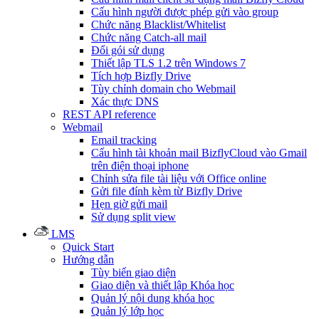
Cấu hình người được phép gửi vào group
Chức năng Blacklist/Whitelist
Chức năng Catch-all mail
Đổi gói sử dụng
Thiết lập TLS 1.2 trên Windows 7
Tích hợp Bizfly Drive
Tùy chỉnh domain cho Webmail
Xác thực DNS
REST API reference
Webmail
Email tracking
Cấu hình tài khoản mail BizflyCloud vào Gmail
trên điện thoại iphone
Chỉnh sửa file tài liệu với Office online
Gửi file đính kèm từ Bizfly Drive
Hẹn giờ gửi mail
Sử dụng split view
LMS
Quick Start
Hướng dẫn
Tùy biến giao diện
Giao diện và thiết lập Khóa học
Quản lý nội dung khóa học
Quản lý lớp học