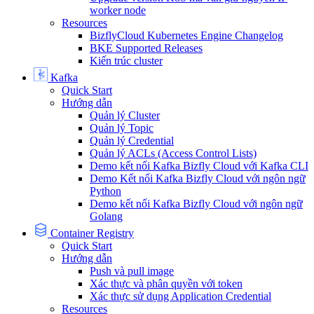
worker node
Resources
BizflyCloud Kubernetes Engine Changelog
BKE Supported Releases
Kiến trúc cluster
Kafka
Quick Start
Hướng dẫn
Quản lý Cluster
Quản lý Topic
Quản lý Credential
Quản lý ACLs (Access Control Lists)
Demo kết nối Kafka Bizfly Cloud với Kafka CLI
Demo Kết nối Kafka Bizfly Cloud với ngôn ngữ
Python
Demo kết nối Kafka Bizfly Cloud với ngôn ngữ
Golang
Container Registry
Quick Start
Hướng dẫn
Push và pull image
Xác thực và phân quyền với token
Xác thực sử dụng Application Credential
Resources