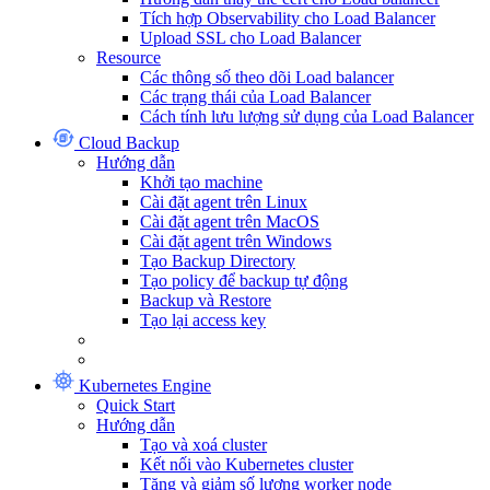
Tích hợp Observability cho Load Balancer
Upload SSL cho Load Balancer
Resource
Các thông số theo dõi Load balancer
Các trạng thái của Load Balancer
Cách tính lưu lượng sử dụng của Load Balancer
Cloud Backup
Hướng dẫn
Khởi tạo machine
Cài đặt agent trên Linux
Cài đặt agent trên MacOS
Cài đặt agent trên Windows
Tạo Backup Directory
Tạo policy để backup tự động
Backup và Restore
Tạo lại access key
Kubernetes Engine
Quick Start
Hướng dẫn
Tạo và xoá cluster
Kết nối vào Kubernetes cluster
Tăng và giảm số lượng worker node