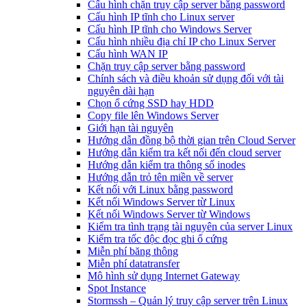
Cấu hình chặn truy cập server bằng password
Cấu hình IP tĩnh cho Linux server
Cấu hình IP tĩnh cho Windows Server
Cấu hình nhiều địa chỉ IP cho Linux Server
Cấu hình WAN IP
Chặn truy cập server bằng password
Chính sách và điều khoản sử dụng đối với tài
nguyên dài hạn
Chọn ổ cứng SSD hay HDD
Copy file lên Windows Server
Giới hạn tài nguyên
Hướng dẫn đồng bộ thời gian trên Cloud Server
Hướng dẫn kiểm tra kết nối đến cloud server
Hướng dẫn kiểm tra thông số inodes
Hướng dẫn trỏ tên miền về server
Kết nối với Linux bằng password
Kết nối Windows Server từ Linux
Kết nối Windows Server từ Windows
Kiểm tra tình trạng tài nguyên của server Linux
Kiểm tra tốc độc đọc ghi ổ cứng
Miễn phí băng thông
Miễn phí datatransfer
Mô hình sử dụng Internet Gateway
Spot Instance
Stormssh – Quản lý truy cập server trên Linux