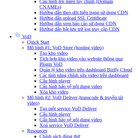
Cấu hình tên miền tùy chỉnh (Domain
CNAMEs)
Hướng dẫn theo dõi hiện trạng sử dụng CDN
Hướng dẫn upload SSL Certificate
Hướng dẫn xem báo cáo sử dụng CDN
Hướng dẫn bật lưu trữ log truy cập CDN
VoD
Quick Start
Mô hình #1: VoD Store (hosting video)
Tạo kho video
Tích hợp kho video vào website thông qua
Plugin VoD
Quản lý kho video trên dashboard Bizfly Cloud
Các tính năng chỉnh sửa video trên dashboard
Cấu hình player
Cấu hình bảo vệ nội dung video
Xóa kho video
Mô hình #2: VoD Deliver (transcode & truyền tải
video)
Tạo một service VoD Deliver
Cấu hình player
Cấu hình bảo vệ nội dung video
Xoá service VoD Deliver
Resources
Chính sách dùng thử