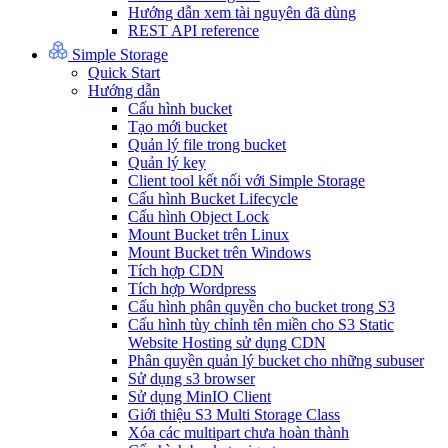
Hướng dẫn xem tài nguyên đã dùng
REST API reference
Simple Storage
Quick Start
Hướng dẫn
Cấu hình bucket
Tạo mới bucket
Quản lý file trong bucket
Quản lý key
Client tool kết nối với Simple Storage
Cấu hình Bucket Lifecycle
Cấu hình Object Lock
Mount Bucket trên Linux
Mount Bucket trên Windows
Tích hợp CDN
Tích hợp Wordpress
Cấu hình phân quyền cho bucket trong S3
Cấu hình tùy chỉnh tên miền cho S3 Static
Website Hosting sử dụng CDN
Phân quyền quản lý bucket cho những subuser
Sử dụng s3 browser
Sử dụng MinIO Client
Giới thiệu S3 Multi Storage Class
Xóa các multipart chưa hoàn thành