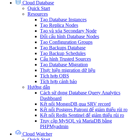
Cloud Database
Quick Start
Resources
Tạo Database Instances
Tạo Replica Nodes
Tạo và xóa Secondary Node
Đổi cấu hình Database Nodes
Tạo Configuration Groups
Tạo Backups Database
Tạo Backup Schedules
Cấu hình Trusted Sources
Tạo Database Migration
Thực hiện migration dữ liệu
Tích hợp OBS
Tích hợp cảnh báo
Hướng dẫn
Cách sử dụng Database Query Analytics
Dashboard
Kết nối MongoDB qua SRV record
Kết nối Postgres Patroni để giảm thiểu rủi ro
Kết nối Redis Sentinel để giảm thiểu rủi ro
Truy cập MySQL và MariaDB bằng
PHPMyadmin
Cloud Watcher
Quick Start