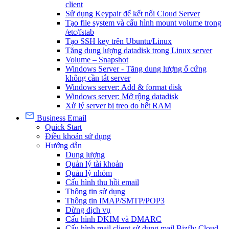
client
Sử dụng Keypair để kết nối Cloud Server
Tạo file system và cấu hình mount volume trong
/etc/fstab
Tạo SSH key trên Ubuntu/Linux
Tăng dung lượng datadisk trong Linux server
Volume – Snapshot
Windows Server - Tăng dung lượng ổ cứng
không cần tắt server
Windows server: Add & format disk
Windows server: Mở rộng datadisk
Xử lý server bị treo do hết RAM
Business Email
Quick Start
Điều khoản sử dụng
Hướng dẫn
Dung lượng
Quản lý tài khoản
Quản lý nhóm
Cấu hình thu hồi email
Thông tin sử dụng
Thông tin IMAP/SMTP/POP3
Dừng dịch vụ
Cấu hình DKIM và DMARC
Cấu hình mail client sử dụng mail Bizfly Cloud