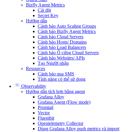
Bizfly Agent Metrics
Cài đặt
Secret Key
Hướng dẫn
Cảnh báo Auto Scaling Groups
Cảnh báo Bizfly Agent Metrics
Cảnh báo Cloud Servers
Cảnh báo Hosts/ Domains
Cảnh báo Load Balancers
Cảnh báo Ổ cứng Cloud Servers
Cảnh báo Websites/ APIs
Tạo Người nhận
Resources
Cảnh báo qua SMS
Tính năng có thể sử dụng
Observability
Hướng dẫn tích hợp bằng agent
Grafana Alloy
Grafana Agent (Flow mode)
Promtail
Vector
Fluentbit
Opentelemetry Collector
Dùng Grafana Alloy push metrics và import