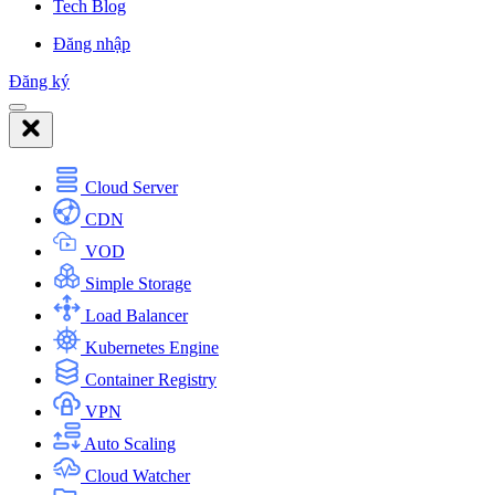
Tech Blog
Đăng nhập
Đăng ký
Cloud Server
CDN
VOD
Simple Storage
Load Balancer
Kubernetes Engine
Container Registry
VPN
Auto Scaling
Cloud Watcher