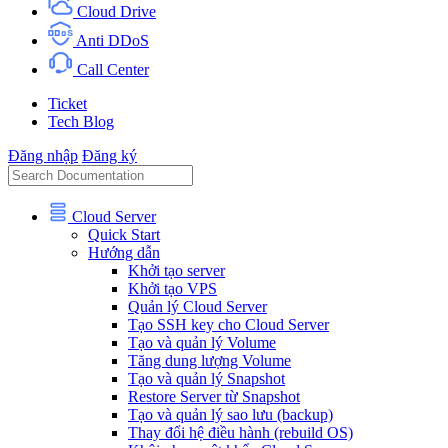
Cloud Drive
Anti DDoS
Call Center
Ticket
Tech Blog
Đăng nhập
Đăng ký
Cloud Server
Quick Start
Hướng dẫn
Khởi tạo server
Khởi tạo VPS
Quản lý Cloud Server
Tạo SSH key cho Cloud Server
Tạo và quản lý Volume
Tăng dung lượng Volume
Tạo và quản lý Snapshot
Restore Server từ Snapshot
Tạo và quản lý sao lưu (backup)
Thay đổi hệ điều hành (rebuild OS)