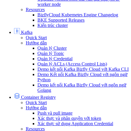
worker node
Resources
BizflyCloud Kubernetes Engine Changelog
BKE Supported Releases
Kiến trúc cluster
Kafka
Quick Start
Hướng dẫn
Quản lý Cluster
Quản lý Topic
Quản lý Credential
Quản lý ACLs (Access Control Lists)
Demo kết nối Kafka Bizfly Cloud với Kafka CLI
Demo Kết nối Kafka Bizfly Cloud với ngôn ngữ
Python
Demo kết nối Kafka Bizfly Cloud với ngôn ngữ
Golang
Container Registry
Quick Start
Hướng dẫn
Push và pull image
Xác thực và phân quyền với token
Xác thực sử dụng Application Credential
Resources