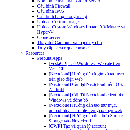
Khôi phục mật khẩu Cloud Server
Cấu hình Firewall
Cấu hình IPv6
Cấu hình băng thông mạng
Upload Custom Image
Upload Custom Windows Image từ VMware và
Hyper-V
Clone server
Thay đổi Cấu hình và loại máy chủ
Truy cập server qua console
Resources
Prebuilt Apps
[VestaCP] Tạo Wordpress Website trên
VestaCP
[Nextcloud] Hướng dẫn login và tạo user
trên giao diện web
[Nextcloud] Cài đặt Nextcloud trên iOS,
Android
[Nextcloud] Cài đặt Nextcloud client trên
Windows và đồng bộ
[Nextcloud] Hướng dẫn tạo thư mục,
upload file, share file trên giao diện web
[Nextcloud] Hướng dẫn tích hợp Simple
Storage vào Nextcloud
[CWP] Tạo và quản lý account