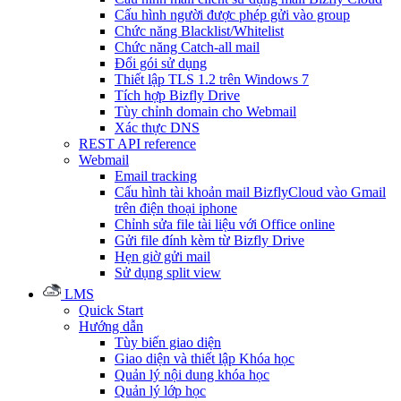
Cấu hình người được phép gửi vào group
Chức năng Blacklist/Whitelist
Chức năng Catch-all mail
Đổi gói sử dụng
Thiết lập TLS 1.2 trên Windows 7
Tích hợp Bizfly Drive
Tùy chỉnh domain cho Webmail
Xác thực DNS
REST API reference
Webmail
Email tracking
Cấu hình tài khoản mail BizflyCloud vào Gmail
trên điện thoại iphone
Chỉnh sửa file tài liệu với Office online
Gửi file đính kèm từ Bizfly Drive
Hẹn giờ gửi mail
Sử dụng split view
LMS
Quick Start
Hướng dẫn
Tùy biến giao diện
Giao diện và thiết lập Khóa học
Quản lý nội dung khóa học
Quản lý lớp học