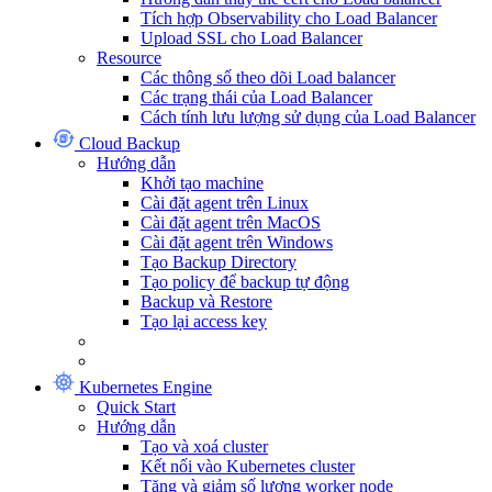
Tích hợp Observability cho Load Balancer
Upload SSL cho Load Balancer
Resource
Các thông số theo dõi Load balancer
Các trạng thái của Load Balancer
Cách tính lưu lượng sử dụng của Load Balancer
Cloud Backup
Hướng dẫn
Khởi tạo machine
Cài đặt agent trên Linux
Cài đặt agent trên MacOS
Cài đặt agent trên Windows
Tạo Backup Directory
Tạo policy để backup tự động
Backup và Restore
Tạo lại access key
Kubernetes Engine
Quick Start
Hướng dẫn
Tạo và xoá cluster
Kết nối vào Kubernetes cluster
Tăng và giảm số lượng worker node