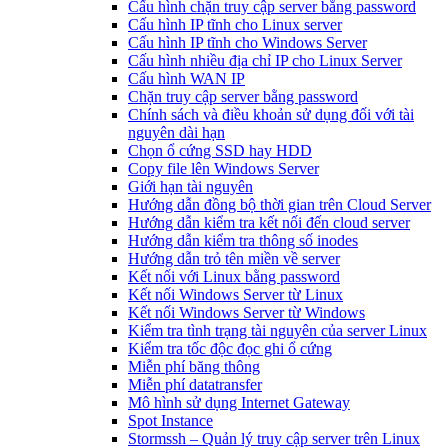
Cấu hình chặn truy cập server bằng password
Cấu hình IP tĩnh cho Linux server
Cấu hình IP tĩnh cho Windows Server
Cấu hình nhiều địa chỉ IP cho Linux Server
Cấu hình WAN IP
Chặn truy cập server bằng password
Chính sách và điều khoản sử dụng đối với tài
nguyên dài hạn
Chọn ổ cứng SSD hay HDD
Copy file lên Windows Server
Giới hạn tài nguyên
Hướng dẫn đồng bộ thời gian trên Cloud Server
Hướng dẫn kiểm tra kết nối đến cloud server
Hướng dẫn kiểm tra thông số inodes
Hướng dẫn trỏ tên miền về server
Kết nối với Linux bằng password
Kết nối Windows Server từ Linux
Kết nối Windows Server từ Windows
Kiểm tra tình trạng tài nguyên của server Linux
Kiểm tra tốc độc đọc ghi ổ cứng
Miễn phí băng thông
Miễn phí datatransfer
Mô hình sử dụng Internet Gateway
Spot Instance
Stormssh – Quản lý truy cập server trên Linux