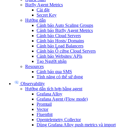
Bizfly Agent Metrics
Cài đặt
Secret Key
Hướng dẫn
Cảnh báo Auto Scaling Groups
Cảnh báo Bizfly Agent Metrics
Cảnh báo Cloud Servers
Cảnh báo Hosts/ Domains
Cảnh báo Load Balancers
Cảnh báo Ổ cứng Cloud Servers
Cảnh báo Websites/ APIs
Tạo Người nhận
Resources
Cảnh báo qua SMS
Tính năng có thể sử dụng
Observability
Hướng dẫn tích hợp bằng agent
Grafana Alloy
Grafana Agent (Flow mode)
Promtail
Vector
Fluentbit
Opentelemetry Collector
Dùng Grafana Alloy push metrics và import