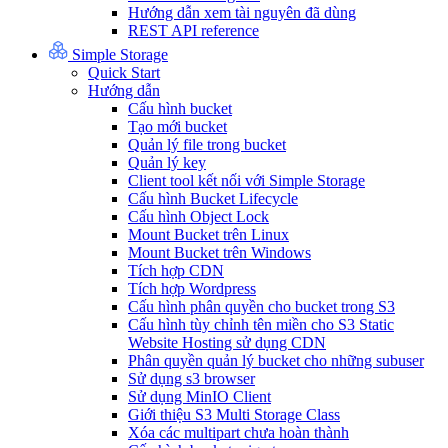
Hướng dẫn xem tài nguyên đã dùng
REST API reference
Simple Storage
Quick Start
Hướng dẫn
Cấu hình bucket
Tạo mới bucket
Quản lý file trong bucket
Quản lý key
Client tool kết nối với Simple Storage
Cấu hình Bucket Lifecycle
Cấu hình Object Lock
Mount Bucket trên Linux
Mount Bucket trên Windows
Tích hợp CDN
Tích hợp Wordpress
Cấu hình phân quyền cho bucket trong S3
Cấu hình tùy chỉnh tên miền cho S3 Static
Website Hosting sử dụng CDN
Phân quyền quản lý bucket cho những subuser
Sử dụng s3 browser
Sử dụng MinIO Client
Giới thiệu S3 Multi Storage Class
Xóa các multipart chưa hoàn thành