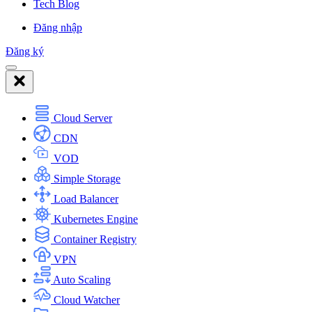
Tech Blog
Đăng nhập
Đăng ký
Cloud Server
CDN
VOD
Simple Storage
Load Balancer
Kubernetes Engine
Container Registry
VPN
Auto Scaling
Cloud Watcher