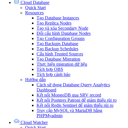
Cloud Database
Quick Start
Resources
Tạo Database Instances
Tạo Replica Nodes
Tạo và xóa Secondary Node
Đổi cấu hình Database Nodes
Tạo Configuration Groups
Tạo Backups Database
Tạo Backup Schedules
Cấu hình Trusted Sources
Tạo Database Migration
Thực hiện migration dữ liệu
Tích hợp OBS
Tích hợp cảnh báo
Hướng dẫn
Cách sử dụng Database Query Analytics
Dashboard
Kết nối MongoDB qua SRV record
Kết nối Postgres Patroni để giảm thiểu rủi ro
Kết nối Redis Sentinel để giảm thiểu rủi ro
Truy cập MySQL và MariaDB bằng
PHPMyadmin
Cloud Watcher
Quick Start