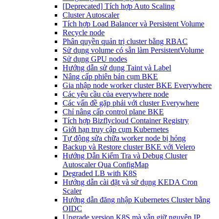
[Deprecated] Tích hợp Auto Scaling
Cluster Autoscaler
Tích hợp Load Balancer và Persistent Volume
Recycle node
Phân quyền quản trị cluster bằng RBAC
Sử dụng volume có sẵn làm PersistentVolume
Sử dụng GPU nodes
Hướng dẫn sử dụng Taint và Label
Nâng cấp phiên bản cụm BKE
Gia nhập node worker cluster BKE Everywhere
Các yêu cầu của everywhere node
Các vấn đề gặp phải với cluster Everywhere
Chỉ nâng cấp control plane BKE
Tích hợp Bizflycloud Container Registry
Giới hạn truy cập cụm Kubernetes
Tự động sửa chữa worker node bị hỏng
Backup và Restore cluster BKE với Velero
Hướng Dẫn Kiểm Tra và Debug Cluster
Autoscaler Qua ConfigMap
Degraded LB with K8S
Hướng dẫn cài đặt và sử dụng KEDA Cron
Scaler
Hướng dẫn đăng nhập Kubernetes Cluster bằng
OIDC
Upgrade version K8S mà vẫn giữ nguyên IP