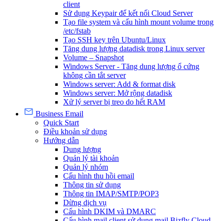
client
Sử dụng Keypair để kết nối Cloud Server
Tạo file system và cấu hình mount volume trong
/etc/fstab
Tạo SSH key trên Ubuntu/Linux
Tăng dung lượng datadisk trong Linux server
Volume – Snapshot
Windows Server - Tăng dung lượng ổ cứng
không cần tắt server
Windows server: Add & format disk
Windows server: Mở rộng datadisk
Xử lý server bị treo do hết RAM
Business Email
Quick Start
Điều khoản sử dụng
Hướng dẫn
Dung lượng
Quản lý tài khoản
Quản lý nhóm
Cấu hình thu hồi email
Thông tin sử dụng
Thông tin IMAP/SMTP/POP3
Dừng dịch vụ
Cấu hình DKIM và DMARC
Cấu hình mail client sử dụng mail Bizfly Cloud