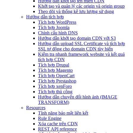
Hướng dẫn khởi tạo tên miền CDN
Khởi tạo và quản lý các origin và origin group
Theo dõi và thống kê lưu lượng sử dụng
Hướng dẫn tích hợp
Tích hợp WordPress
Tích hợp Joomla
Chỉnh cấu hình DNS
Hướng dẫn khởi tạo domain CDN với S3
Hướng dẫn upload SSL Certificate và tích hợp
SSL tự động cho domain CDN tùy biến
Kiểm tra nhanh framework website và kết quả
tích hợp CDN
Tích hợp Drupal
Tích hợp Magento
Tích hợp OpenCart
Tích hợp Prestashop
Tích hợp xenForo
Tích hợp thủ công
Hướng dẫn chuyển đổi hình ảnh (IMAGE
TRANSFORM)
Resources
Tính năng bảo mật liên kết
Rule Engine
Xóa cache trên CDN
REST API reference