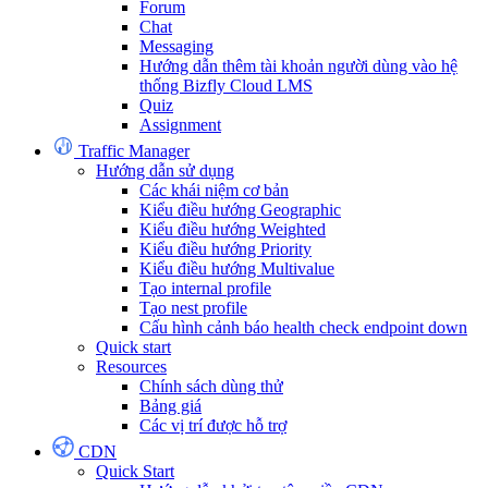
Forum
Chat
Messaging
Hướng dẫn thêm tài khoản người dùng vào hệ
thống Bizfly Cloud LMS
Quiz
Assignment
Traffic Manager
Hướng dẫn sử dụng
Các khái niệm cơ bản
Kiểu điều hướng Geographic
Kiểu điều hướng Weighted
Kiểu điều hướng Priority
Kiểu điều hướng Multivalue
Tạo internal profile
Tạo nest profile
Cấu hình cảnh báo health check endpoint down
Quick start
Resources
Chính sách dùng thử
Bảng giá
Các vị trí được hỗ trợ
CDN
Quick Start