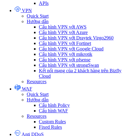
APIs
VPN
Quick Start
Hướng dẫn
Cấu hình VPN với AWS
Cấu hình VPN với Azure
Cấu hình VPN với Draytek Virgo2960
Cấu hình VPN với Fortinet
Cấu hình VPN với Google Cloud
Cấu hình VPN với mikrotik
Cấu hình VPN với pfsense
Cấu hình VPN với strongSwan
Kết nối mạng của 2 khách hàng trên Bizfly
Cloud
Resources
WAF
Quick Start
Hướng dẫn
Cấu hình Policy
Cấu hình WAF
Resources
Custom Rules
Fixed Rules
Anti DDoS