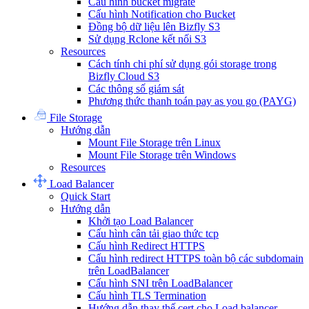
Cấu hình bucket migrate
Cấu hình Notification cho Bucket
Đồng bộ dữ liệu lên Bizfly S3
Sử dụng Rclone kết nối S3
Resources
Cách tính chi phí sử dụng gói storage trong
Bizfly Cloud S3
Các thông số giám sát
Phương thức thanh toán pay as you go (PAYG)
File Storage
Hướng dẫn
Mount File Storage trên Linux
Mount File Storage trên Windows
Resources
Load Balancer
Quick Start
Hướng dẫn
Khởi tạo Load Balancer
Cấu hình cân tải giao thức tcp
Cấu hình Redirect HTTPS
Cấu hình redirect HTTPS toàn bộ các subdomain
trên LoadBalancer
Cấu hình SNI trên LoadBalancer
Cấu hình TLS Termination
Hướng dẫn thay thế cert cho Load balancer