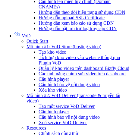
Cấu hình tên miền tùy chỉnh (Domain
CNAMEs)
Hướng dẫn theo dõi hiện trạng sử dụng CDN
Hướng dẫn upload SSL Certificate
Hướng dẫn xem báo cáo sử dụng CDN
Hướng dẫn bật lưu trữ log truy cập CDN
VoD
Quick Start
Mô hình #1: VoD Store (hosting video)
Tạo kho video
Tích hợp kho video vào website thông qua
Plugin VoD
Quản lý kho video trên dashboard Bizfly Cloud
Các tính năng chỉnh sửa video trên dashboard
Cấu hình player
Cấu hình bảo vệ nội dung video
Xóa kho video
Mô hình #2: VoD Deliver (transcode & truyền tải
video)
Tạo một service VoD Deliver
Cấu hình player
Cấu hình bảo vệ nội dung video
Xoá service VoD Deliver
Resources
Chính sách dùng thử