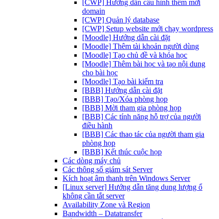
[CWP] Hướng dẫn cấu hình thêm mới
domain
[CWP] Quản lý database
[CWP] Setup website mới chạy wordpress
[Moodle] Hướng dẫn cài đặt
[Moodle] Thêm tài khoản người dùng
[Moodle] Tạo chủ đề và khóa học
[Moodle] Thêm bài học và tạo nội dung
cho bài học
[Moodle] Tạo bài kiểm tra
[BBB] Hướng dẫn cài đặt
[BBB] Tạo/Xóa phòng họp
[BBB] Mời tham gia phòng họp
[BBB] Các tính năng hỗ trợ của người
điều hành
[BBB] Các thao tác của người tham gia
phòng họp
[BBB] Kết thúc cuộc họp
Các dòng máy chủ
Các thông số giám sát Server
Kích hoạt âm thanh trên Windows Server
[Linux server] Hướng dẫn tăng dung lượng ổ
không cần tắt server
Availability Zone và Region
Bandwidth – Datatransfer