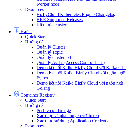
worker node
Resources
BizflyCloud Kubernetes Engine Changelog
BKE Supported Releases
Kiến trúc cluster
Kafka
Quick Start
Hướng dẫn
Quản lý Cluster
Quản lý Topic
Quản lý Credential
Quản lý ACLs (Access Control Lists)
Demo kết nối Kafka Bizfly Cloud với Kafka CLI
Demo Kết nối Kafka Bizfly Cloud với ngôn ngữ
Python
Demo kết nối Kafka Bizfly Cloud với ngôn ngữ
Golang
Container Registry
Quick Start
Hướng dẫn
Push và pull image
Xác thực và phân quyền với token
Xác thực sử dụng Application Credential
Resources