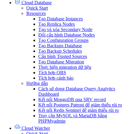
Cloud Database
Quick Start
Resources
Tạo Database Instances
Tạo Replica Nodes
Tạo và xóa Secondary Node
Đổi cấu hình Database Nodes
Tạo Configuration Groups
Tạo Backups Database
Tạo Backup Schedules
Cấu hình Trusted Sources
Tạo Database Migration
Thực hiện migration dữ liệu
Tích hợp OBS
Tích hợp cảnh báo
Hướng dẫn
Cách sử dụng Database Query Analytics
Dashboard
Kết nối MongoDB qua SRV record
Kết nối Postgres Patroni để giảm thiểu rủi ro
Kết nối Redis Sentinel để giảm thiểu rủi ro
Truy cập MySQL và MariaDB bằng
PHPMyadmin
Cloud Watcher
Quick Start