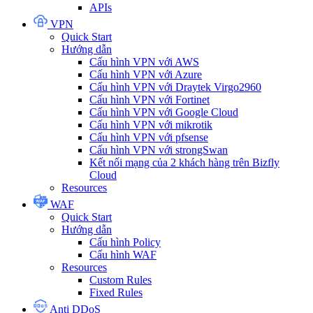
APIs
VPN
Quick Start
Hướng dẫn
Cấu hình VPN với AWS
Cấu hình VPN với Azure
Cấu hình VPN với Draytek Virgo2960
Cấu hình VPN với Fortinet
Cấu hình VPN với Google Cloud
Cấu hình VPN với mikrotik
Cấu hình VPN với pfsense
Cấu hình VPN với strongSwan
Kết nối mạng của 2 khách hàng trên Bizfly
Cloud
Resources
WAF
Quick Start
Hướng dẫn
Cấu hình Policy
Cấu hình WAF
Resources
Custom Rules
Fixed Rules
Anti DDoS