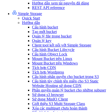
Hướng dẫn xem tài nguyên đã dùng
REST API reference
Simple Storage
Quick Start
Hướng dẫn
Cấu hình bucket
Tạo mới bucket
Quản lý file trong bucket
Quản lý key
Client tool kết nối với Simple Storage
Cấu hình Bucket Lifecycle
Cấu hình Object Lock
Mount Bucket trên Linux
Mount Bucket trên Windows
Tích hợp CDN
Tích hợp Wordpress
Cấu hình phân quyền cho bucket trong S3
Cấu hình tùy chỉnh tên miền cho S3 Static
Website Hosting sử dụng CDN
Phân quyền quản lý bucket cho những subuser
Sử dụng s3 browser
Sử dụng MinIO Client
Giới thiệu S3 Multi Storage Class
Xóa các multipart chưa hoàn thành