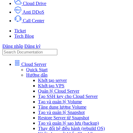
Cloud Drive
Anti DDoS
Call Center
Ticket
Tech Blog
Đăng nhập
Đăng ký
Cloud Server
Quick Start
Hướng dẫn
Khởi tạo server
Khởi tạo VPS
Quản lý Cloud Server
Tạo SSH key cho Cloud Server
Tạo và quản lý Volume
Tăng dung lượng Volume
Tạo và quản lý Snapshot
Restore Server từ Snapshot
Tạo và quản lý sao lưu (backup)
Thay đổi hệ điều hành (rebuild OS)