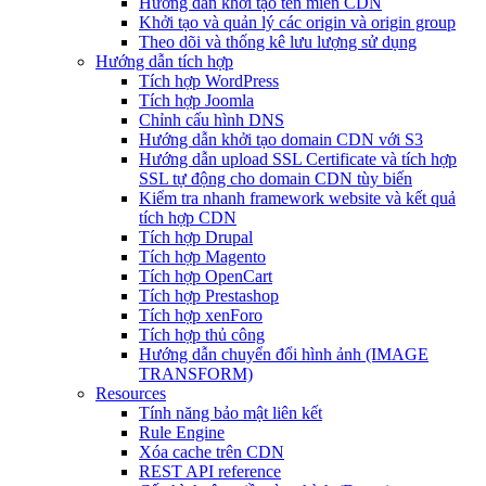
Hướng dẫn khởi tạo tên miền CDN
Khởi tạo và quản lý các origin và origin group
Theo dõi và thống kê lưu lượng sử dụng
Hướng dẫn tích hợp
Tích hợp WordPress
Tích hợp Joomla
Chỉnh cấu hình DNS
Hướng dẫn khởi tạo domain CDN với S3
Hướng dẫn upload SSL Certificate và tích hợp
SSL tự động cho domain CDN tùy biến
Kiểm tra nhanh framework website và kết quả
tích hợp CDN
Tích hợp Drupal
Tích hợp Magento
Tích hợp OpenCart
Tích hợp Prestashop
Tích hợp xenForo
Tích hợp thủ công
Hướng dẫn chuyển đổi hình ảnh (IMAGE
TRANSFORM)
Resources
Tính năng bảo mật liên kết
Rule Engine
Xóa cache trên CDN
REST API reference