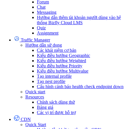
Forum
Chat
Messaging
Hướng dẫn thêm tài khoản người dùng vào hệ
thống Bizfly Cloud LMS
Quiz
Assignment
Traffic Manager
Hướng dẫn sử dụng
Các khái niệm cơ bản
Kiểu điều hướng Geographic
Kiểu điều hướng Weighted
Kiểu điều hướng Priority
Kiểu điều hướng Multivalue
Tạo internal profile
Tạo nest profile
Cấu hình cảnh báo health check endpoint down
Quick start
Resources
Chính sách dùng thử
Bảng giá
Các vị trí được hỗ trợ
CDN
Quick Start