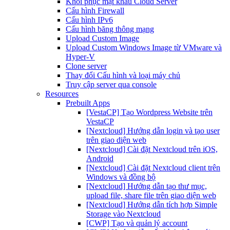
Khôi phục mật khẩu Cloud Server
Cấu hình Firewall
Cấu hình IPv6
Cấu hình băng thông mạng
Upload Custom Image
Upload Custom Windows Image từ VMware và
Hyper-V
Clone server
Thay đổi Cấu hình và loại máy chủ
Truy cập server qua console
Resources
Prebuilt Apps
[VestaCP] Tạo Wordpress Website trên
VestaCP
[Nextcloud] Hướng dẫn login và tạo user
trên giao diện web
[Nextcloud] Cài đặt Nextcloud trên iOS,
Android
[Nextcloud] Cài đặt Nextcloud client trên
Windows và đồng bộ
[Nextcloud] Hướng dẫn tạo thư mục,
upload file, share file trên giao diện web
[Nextcloud] Hướng dẫn tích hợp Simple
Storage vào Nextcloud
[CWP] Tạo và quản lý account