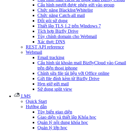
Cấu hình người được phép gửi vào group
Chức năng Blacklist/Whitelist
Chức năng Catch-all mail
Đổi gói sử dụng
Thiết lập TLS 1.2 trên Windows 7
Tích hợp Bizfly Drive
Tùy chỉnh domain cho Webmail
Xác thực DNS
REST API reference
Webmail
Email tracking
Cấu hình tài khoản mail BizflyCloud vào Gmail
trên điện thoại iphone
Chỉnh sửa file tài liệu với Office online
Gửi file đính kèm từ Bizfly Drive
Hẹn giờ gửi mail
Sử dụng split view
LMS
Quick Start
Hướng dẫn
Tùy biến giao diện
Giao diện và thiết lập Khóa học
Quản lý nội dung khóa học
Quản lý lớp học