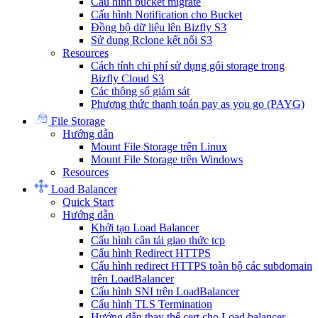
Cấu hình bucket migrate
Cấu hình Notification cho Bucket
Đồng bộ dữ liệu lên Bizfly S3
Sử dụng Rclone kết nối S3
Resources
Cách tính chi phí sử dụng gói storage trong
Bizfly Cloud S3
Các thông số giám sát
Phương thức thanh toán pay as you go (PAYG)
File Storage
Hướng dẫn
Mount File Storage trên Linux
Mount File Storage trên Windows
Resources
Load Balancer
Quick Start
Hướng dẫn
Khởi tạo Load Balancer
Cấu hình cân tải giao thức tcp
Cấu hình Redirect HTTPS
Cấu hình redirect HTTPS toàn bộ các subdomain
trên LoadBalancer
Cấu hình SNI trên LoadBalancer
Cấu hình TLS Termination
Hướng dẫn thay thế cert cho Load balancer