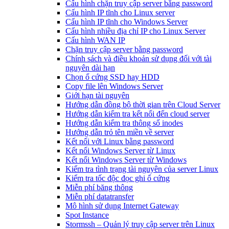
Cấu hình chặn truy cập server bằng password
Cấu hình IP tĩnh cho Linux server
Cấu hình IP tĩnh cho Windows Server
Cấu hình nhiều địa chỉ IP cho Linux Server
Cấu hình WAN IP
Chặn truy cập server bằng password
Chính sách và điều khoản sử dụng đối với tài
nguyên dài hạn
Chọn ổ cứng SSD hay HDD
Copy file lên Windows Server
Giới hạn tài nguyên
Hướng dẫn đồng bộ thời gian trên Cloud Server
Hướng dẫn kiểm tra kết nối đến cloud server
Hướng dẫn kiểm tra thông số inodes
Hướng dẫn trỏ tên miền về server
Kết nối với Linux bằng password
Kết nối Windows Server từ Linux
Kết nối Windows Server từ Windows
Kiểm tra tình trạng tài nguyên của server Linux
Kiểm tra tốc độc đọc ghi ổ cứng
Miễn phí băng thông
Miễn phí datatransfer
Mô hình sử dụng Internet Gateway
Spot Instance
Stormssh – Quản lý truy cập server trên Linux