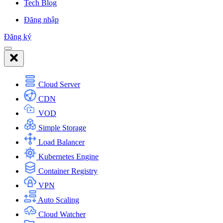
Tech Blog
Đăng nhập
Đăng ký
Cloud Server
CDN
VOD
Simple Storage
Load Balancer
Kubernetes Engine
Container Registry
VPN
Auto Scaling
Cloud Watcher