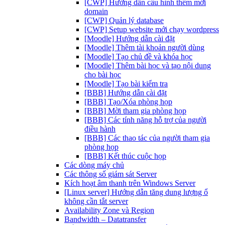
[CWP] Hướng dẫn cấu hình thêm mới
domain
[CWP] Quản lý database
[CWP] Setup website mới chạy wordpress
[Moodle] Hướng dẫn cài đặt
[Moodle] Thêm tài khoản người dùng
[Moodle] Tạo chủ đề và khóa học
[Moodle] Thêm bài học và tạo nội dung
cho bài học
[Moodle] Tạo bài kiểm tra
[BBB] Hướng dẫn cài đặt
[BBB] Tạo/Xóa phòng họp
[BBB] Mời tham gia phòng họp
[BBB] Các tính năng hỗ trợ của người
điều hành
[BBB] Các thao tác của người tham gia
phòng họp
[BBB] Kết thúc cuộc họp
Các dòng máy chủ
Các thông số giám sát Server
Kích hoạt âm thanh trên Windows Server
[Linux server] Hướng dẫn tăng dung lượng ổ
không cần tắt server
Availability Zone và Region
Bandwidth – Datatransfer