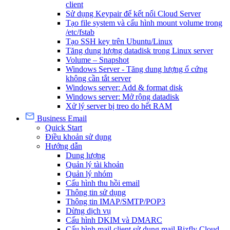
client
Sử dụng Keypair để kết nối Cloud Server
Tạo file system và cấu hình mount volume trong
/etc/fstab
Tạo SSH key trên Ubuntu/Linux
Tăng dung lượng datadisk trong Linux server
Volume – Snapshot
Windows Server - Tăng dung lượng ổ cứng
không cần tắt server
Windows server: Add & format disk
Windows server: Mở rộng datadisk
Xử lý server bị treo do hết RAM
Business Email
Quick Start
Điều khoản sử dụng
Hướng dẫn
Dung lượng
Quản lý tài khoản
Quản lý nhóm
Cấu hình thu hồi email
Thông tin sử dụng
Thông tin IMAP/SMTP/POP3
Dừng dịch vụ
Cấu hình DKIM và DMARC
Cấu hình mail client sử dụng mail Bizfly Cloud