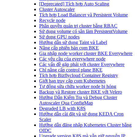
[Deprecated] Tích hợp Auto Scaling
Cluster Autoscaler
Tích hợp Load Balancer và Persistent Volume
Recycle node
Phân quyền quản trị cluster bằng RBAC
Sử dụng volume có sẵn làm PersistentVolume
Sử dụng GPU nodes
Hướng dẫn sử dụng Taint và Label
Nâng cấp phiên bản cụm BKE
Gia nhập node worker cluster BKE Everywhere
Các yêu cầu của everywhere node
Các vấn đề gặp phải với cluster Everywhere
Chỉ nâng cấp control plane BKE
Tích hợp Bizflycloud Container Registry
Giới hạn truy cập cụm Kubernetes
Tự động sửa chữa worker node bị hỏng
Backup và Restore cluster BKE với Velero
Hướng Dẫn Kiểm Tra và Debug Cluster
Autoscaler Qua ConfigMap
Degraded LB with K8S
Hướng dẫn cài đặt và sử dụng KEDA Cron
Scaler
Hướng dẫn đăng nhập Kubernetes Cluster bằng
OIDC
Upgrade version K8S mà vẫn giữ nguyên IP