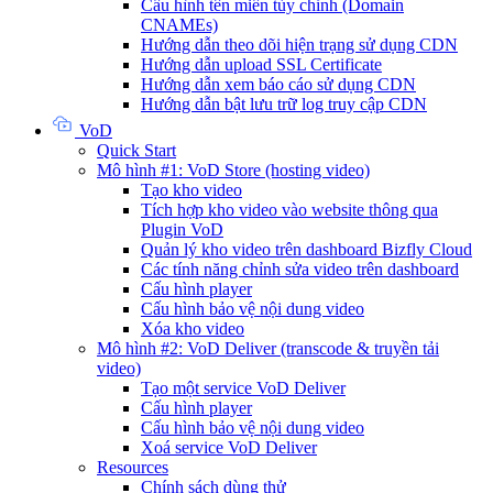
Cấu hình tên miền tùy chỉnh (Domain
CNAMEs)
Hướng dẫn theo dõi hiện trạng sử dụng CDN
Hướng dẫn upload SSL Certificate
Hướng dẫn xem báo cáo sử dụng CDN
Hướng dẫn bật lưu trữ log truy cập CDN
VoD
Quick Start
Mô hình #1: VoD Store (hosting video)
Tạo kho video
Tích hợp kho video vào website thông qua
Plugin VoD
Quản lý kho video trên dashboard Bizfly Cloud
Các tính năng chỉnh sửa video trên dashboard
Cấu hình player
Cấu hình bảo vệ nội dung video
Xóa kho video
Mô hình #2: VoD Deliver (transcode & truyền tải
video)
Tạo một service VoD Deliver
Cấu hình player
Cấu hình bảo vệ nội dung video
Xoá service VoD Deliver
Resources
Chính sách dùng thử