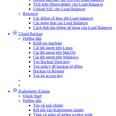
Tích hợp Observability cho Load Balancer
Upload SSL cho Load Balancer
Resource
Các thông số theo dõi Load balancer
Các trạng thái của Load Balancer
Cách tính lưu lượng sử dụng của Load Balancer
Cloud Backup
Hướng dẫn
Khởi tạo machine
Cài đặt agent trên Linux
Cài đặt agent trên MacOS
Cài đặt agent trên Windows
Tạo Backup Directory
Tạo policy để backup tự động
Backup và Restore
Tạo lại access key
Kubernetes Engine
Quick Start
Hướng dẫn
Tạo và xoá cluster
Kết nối vào Kubernetes cluster
Tăng và giảm số lượng worker node