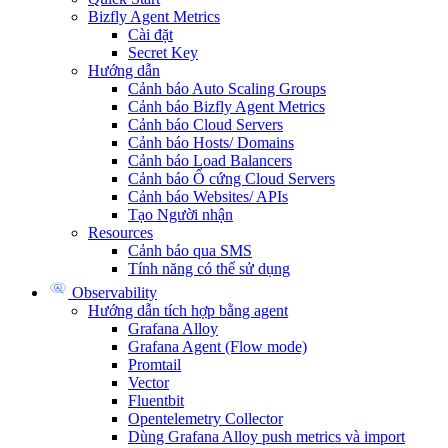
Bizfly Agent Metrics
Cài đặt
Secret Key
Hướng dẫn
Cảnh báo Auto Scaling Groups
Cảnh báo Bizfly Agent Metrics
Cảnh báo Cloud Servers
Cảnh báo Hosts/ Domains
Cảnh báo Load Balancers
Cảnh báo Ổ cứng Cloud Servers
Cảnh báo Websites/ APIs
Tạo Người nhận
Resources
Cảnh báo qua SMS
Tính năng có thể sử dụng
Observability
Hướng dẫn tích hợp bằng agent
Grafana Alloy
Grafana Agent (Flow mode)
Promtail
Vector
Fluentbit
Opentelemetry Collector
Dùng Grafana Alloy push metrics và import