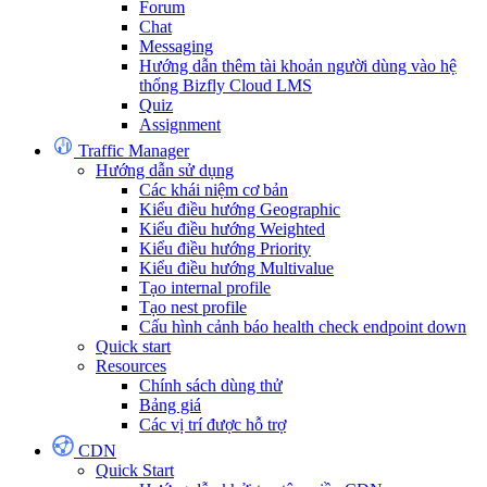
Forum
Chat
Messaging
Hướng dẫn thêm tài khoản người dùng vào hệ
thống Bizfly Cloud LMS
Quiz
Assignment
Traffic Manager
Hướng dẫn sử dụng
Các khái niệm cơ bản
Kiểu điều hướng Geographic
Kiểu điều hướng Weighted
Kiểu điều hướng Priority
Kiểu điều hướng Multivalue
Tạo internal profile
Tạo nest profile
Cấu hình cảnh báo health check endpoint down
Quick start
Resources
Chính sách dùng thử
Bảng giá
Các vị trí được hỗ trợ
CDN
Quick Start