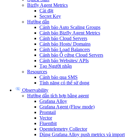
Bizfly Agent Metrics
Cài đặt
Secret Key
Hướng dẫn
Cảnh báo Auto Scaling Groups
Cảnh báo Bizfly Agent Metrics
Cảnh báo Cloud Servers
Cảnh báo Hosts/ Domains
Cảnh báo Load Balancers
Cảnh báo Ổ cứng Cloud Servers
Cảnh báo Websites/ APIs
Tạo Người nhận
Resources
Cảnh báo qua SMS
Tính năng có thể sử dụng
Observability
Hướng dẫn tích hợp bằng agent
Grafana Alloy
Grafana Agent (Flow mode)
Promtail
Vector
Fluentbit
Opentelemetry Collector
Dùng Grafana Alloy push metrics và import