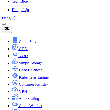
Tech Blog
Đăng nhập
Đăng ký
Cloud Server
CDN
VOD
Simple Storage
Load Balancer
Kubernetes Engine
Container Registry
VPN
Auto Scaling
Cloud Watcher