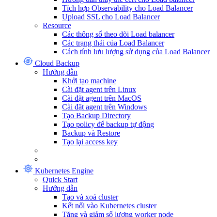
Tích hợp Observability cho Load Balancer
Upload SSL cho Load Balancer
Resource
Các thông số theo dõi Load balancer
Các trạng thái của Load Balancer
Cách tính lưu lượng sử dụng của Load Balancer
Cloud Backup
Hướng dẫn
Khởi tạo machine
Cài đặt agent trên Linux
Cài đặt agent trên MacOS
Cài đặt agent trên Windows
Tạo Backup Directory
Tạo policy để backup tự động
Backup và Restore
Tạo lại access key
Kubernetes Engine
Quick Start
Hướng dẫn
Tạo và xoá cluster
Kết nối vào Kubernetes cluster
Tăng và giảm số lượng worker node