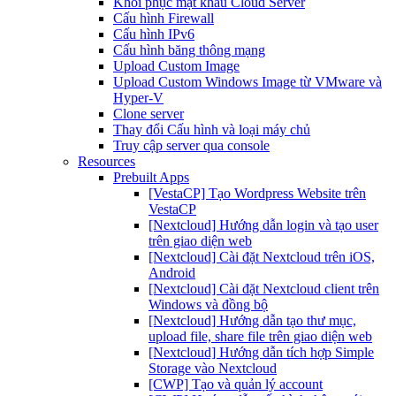
Khôi phục mật khẩu Cloud Server
Cấu hình Firewall
Cấu hình IPv6
Cấu hình băng thông mạng
Upload Custom Image
Upload Custom Windows Image từ VMware và
Hyper-V
Clone server
Thay đổi Cấu hình và loại máy chủ
Truy cập server qua console
Resources
Prebuilt Apps
[VestaCP] Tạo Wordpress Website trên
VestaCP
[Nextcloud] Hướng dẫn login và tạo user
trên giao diện web
[Nextcloud] Cài đặt Nextcloud trên iOS,
Android
[Nextcloud] Cài đặt Nextcloud client trên
Windows và đồng bộ
[Nextcloud] Hướng dẫn tạo thư mục,
upload file, share file trên giao diện web
[Nextcloud] Hướng dẫn tích hợp Simple
Storage vào Nextcloud
[CWP] Tạo và quản lý account