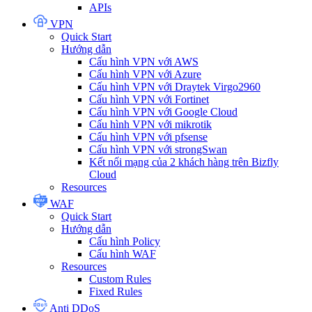
APIs
VPN
Quick Start
Hướng dẫn
Cấu hình VPN với AWS
Cấu hình VPN với Azure
Cấu hình VPN với Draytek Virgo2960
Cấu hình VPN với Fortinet
Cấu hình VPN với Google Cloud
Cấu hình VPN với mikrotik
Cấu hình VPN với pfsense
Cấu hình VPN với strongSwan
Kết nối mạng của 2 khách hàng trên Bizfly
Cloud
Resources
WAF
Quick Start
Hướng dẫn
Cấu hình Policy
Cấu hình WAF
Resources
Custom Rules
Fixed Rules
Anti DDoS