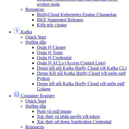
worker node
Resources
BizflyCloud Kubernetes Engine Changelog
BKE Supported Releases
Kiến trúc cluster
Kafka
Quick Start
Hướng dẫn
Quản lý Cluster
Quản lý Topic
Quản lý Credential
Quản lý ACLs (Access Control Lists)
Demo kết nối Kafka Bizfly Cloud với Kafka CLI
Demo Kết nối Kafka Bizfly Cloud với ngôn ngữ
Python
Demo kết nối Kafka Bizfly Cloud với ngôn ngữ
Golang
Container Registry
Quick Start
Hướng dẫn
Push và pull image
Xác thực và phân quyền với token
Xác thực sử dụng Application Credential
Resources