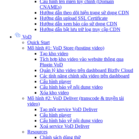
Cấu hình tên miền tùy chỉnh (Domain
CNAMEs)
Hướng dẫn theo dõi hiện trạng sử dụng CDN
Hướng dẫn upload SSL Certificate
Hướng dẫn xem báo cáo sử dụng CDN
Hướng dẫn bật lưu trữ log truy cập CDN
VoD
Quick Start
Mô hình #1: VoD Store (hosting video)
Tạo kho video
Tích hợp kho video vào website thông qua
Plugin VoD
Quản lý kho video trên dashboard Bizfly Cloud
Các tính năng chỉnh sửa video trên dashboard
Cấu hình player
Cấu hình bảo vệ nội dung video
Xóa kho video
Mô hình #2: VoD Deliver (transcode & truyền tải
video)
Tạo một service VoD Deliver
Cấu hình player
Cấu hình bảo vệ nội dung video
Xoá service VoD Deliver
Resources
Chính sách dùng thử