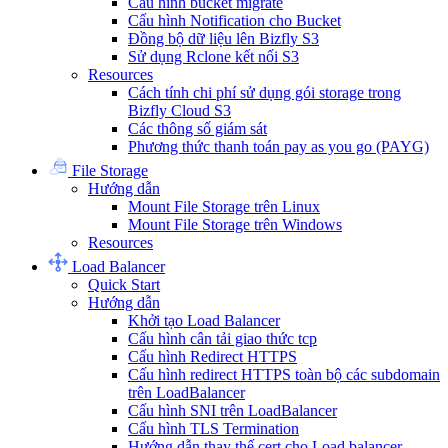
Cấu hình bucket migrate
Cấu hình Notification cho Bucket
Đồng bộ dữ liệu lên Bizfly S3
Sử dụng Rclone kết nối S3
Resources
Cách tính chi phí sử dụng gói storage trong
Bizfly Cloud S3
Các thông số giám sát
Phương thức thanh toán pay as you go (PAYG)
File Storage
Hướng dẫn
Mount File Storage trên Linux
Mount File Storage trên Windows
Resources
Load Balancer
Quick Start
Hướng dẫn
Khởi tạo Load Balancer
Cấu hình cân tải giao thức tcp
Cấu hình Redirect HTTPS
Cấu hình redirect HTTPS toàn bộ các subdomain
trên LoadBalancer
Cấu hình SNI trên LoadBalancer
Cấu hình TLS Termination
Hướng dẫn thay thế cert cho Load balancer