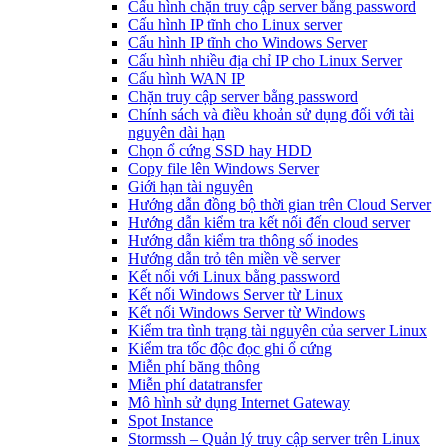
Cấu hình chặn truy cập server bằng password
Cấu hình IP tĩnh cho Linux server
Cấu hình IP tĩnh cho Windows Server
Cấu hình nhiều địa chỉ IP cho Linux Server
Cấu hình WAN IP
Chặn truy cập server bằng password
Chính sách và điều khoản sử dụng đối với tài
nguyên dài hạn
Chọn ổ cứng SSD hay HDD
Copy file lên Windows Server
Giới hạn tài nguyên
Hướng dẫn đồng bộ thời gian trên Cloud Server
Hướng dẫn kiểm tra kết nối đến cloud server
Hướng dẫn kiểm tra thông số inodes
Hướng dẫn trỏ tên miền về server
Kết nối với Linux bằng password
Kết nối Windows Server từ Linux
Kết nối Windows Server từ Windows
Kiểm tra tình trạng tài nguyên của server Linux
Kiểm tra tốc độc đọc ghi ổ cứng
Miễn phí băng thông
Miễn phí datatransfer
Mô hình sử dụng Internet Gateway
Spot Instance
Stormssh – Quản lý truy cập server trên Linux