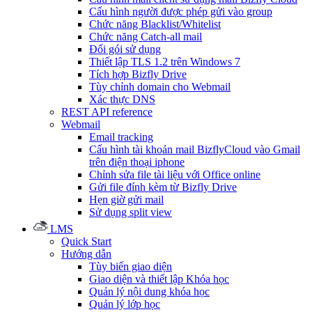
Cấu hình người được phép gửi vào group
Chức năng Blacklist/Whitelist
Chức năng Catch-all mail
Đổi gói sử dụng
Thiết lập TLS 1.2 trên Windows 7
Tích hợp Bizfly Drive
Tùy chỉnh domain cho Webmail
Xác thực DNS
REST API reference
Webmail
Email tracking
Cấu hình tài khoản mail BizflyCloud vào Gmail
trên điện thoại iphone
Chỉnh sửa file tài liệu với Office online
Gửi file đính kèm từ Bizfly Drive
Hẹn giờ gửi mail
Sử dụng split view
LMS
Quick Start
Hướng dẫn
Tùy biến giao diện
Giao diện và thiết lập Khóa học
Quản lý nội dung khóa học
Quản lý lớp học