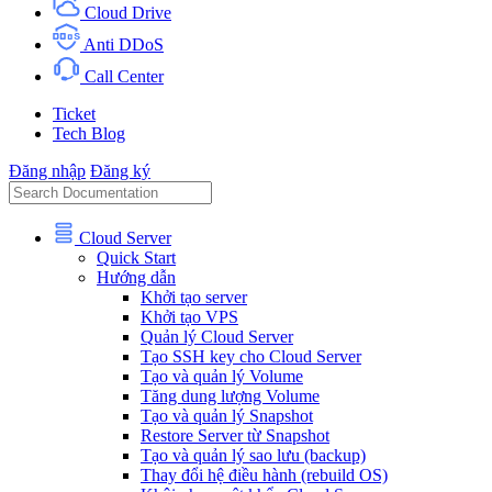
Cloud Drive
Anti DDoS
Call Center
Ticket
Tech Blog
Đăng nhập
Đăng ký
Cloud Server
Quick Start
Hướng dẫn
Khởi tạo server
Khởi tạo VPS
Quản lý Cloud Server
Tạo SSH key cho Cloud Server
Tạo và quản lý Volume
Tăng dung lượng Volume
Tạo và quản lý Snapshot
Restore Server từ Snapshot
Tạo và quản lý sao lưu (backup)
Thay đổi hệ điều hành (rebuild OS)