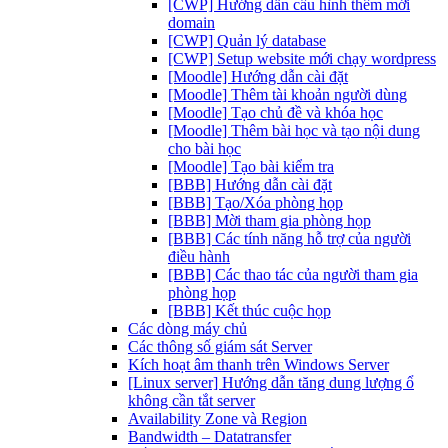
[CWP] Hướng dẫn cấu hình thêm mới
domain
[CWP] Quản lý database
[CWP] Setup website mới chạy wordpress
[Moodle] Hướng dẫn cài đặt
[Moodle] Thêm tài khoản người dùng
[Moodle] Tạo chủ đề và khóa học
[Moodle] Thêm bài học và tạo nội dung
cho bài học
[Moodle] Tạo bài kiểm tra
[BBB] Hướng dẫn cài đặt
[BBB] Tạo/Xóa phòng họp
[BBB] Mời tham gia phòng họp
[BBB] Các tính năng hỗ trợ của người
điều hành
[BBB] Các thao tác của người tham gia
phòng họp
[BBB] Kết thúc cuộc họp
Các dòng máy chủ
Các thông số giám sát Server
Kích hoạt âm thanh trên Windows Server
[Linux server] Hướng dẫn tăng dung lượng ổ
không cần tắt server
Availability Zone và Region
Bandwidth – Datatransfer