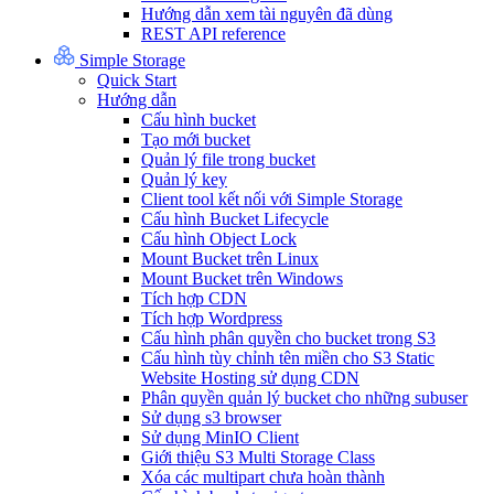
Hướng dẫn xem tài nguyên đã dùng
REST API reference
Simple Storage
Quick Start
Hướng dẫn
Cấu hình bucket
Tạo mới bucket
Quản lý file trong bucket
Quản lý key
Client tool kết nối với Simple Storage
Cấu hình Bucket Lifecycle
Cấu hình Object Lock
Mount Bucket trên Linux
Mount Bucket trên Windows
Tích hợp CDN
Tích hợp Wordpress
Cấu hình phân quyền cho bucket trong S3
Cấu hình tùy chỉnh tên miền cho S3 Static
Website Hosting sử dụng CDN
Phân quyền quản lý bucket cho những subuser
Sử dụng s3 browser
Sử dụng MinIO Client
Giới thiệu S3 Multi Storage Class
Xóa các multipart chưa hoàn thành