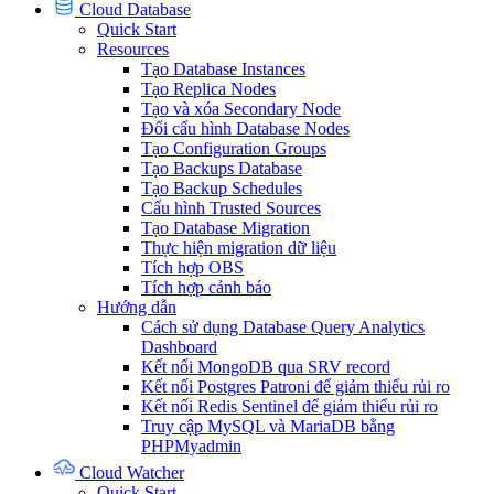
Cloud Database
Quick Start
Resources
Tạo Database Instances
Tạo Replica Nodes
Tạo và xóa Secondary Node
Đổi cấu hình Database Nodes
Tạo Configuration Groups
Tạo Backups Database
Tạo Backup Schedules
Cấu hình Trusted Sources
Tạo Database Migration
Thực hiện migration dữ liệu
Tích hợp OBS
Tích hợp cảnh báo
Hướng dẫn
Cách sử dụng Database Query Analytics
Dashboard
Kết nối MongoDB qua SRV record
Kết nối Postgres Patroni để giảm thiểu rủi ro
Kết nối Redis Sentinel để giảm thiểu rủi ro
Truy cập MySQL và MariaDB bằng
PHPMyadmin
Cloud Watcher
Quick Start