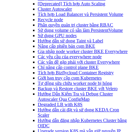
[Deprecated] Tích hợp Auto Scaling
Cluster Autoscaler
Tích hợp Load Balancer và Persistent Volume
Recycle node
Phân quyền quản trị cluster bằng RBAC
Sử dụng volume có sẵn làm PersistentVolume
Sử dụng GPU nodes
Hướng dẫn sử dụng Taint và Label
Nâng cấp phiên bản cụm BKE
Gia nhập node worker cluster BKE Everywhere
Các yêu cầu của everywhere node
Các vấn đề gặp phải với cluster Everywhere
Chỉ nâng cấp control plane BKE
Tích hợp Bizflycloud Container Registry
Giới hạn truy cập cụm Kubernetes
Tự động sửa chữa worker node bị hỏng
Backup và Restore cluster BKE với Velero
Hướng Dẫn Kiểm Tra và Debug Cluster
Autoscaler Qua ConfigMap
Degraded LB with K8S
Hướng dẫn cài đặt và sử dụng KEDA Cron
Scaler
Hướng dẫn đăng nhập Kubernetes Cluster bằng
OIDC
Upgrade version K8S mà vẫn giữ nguyên IP