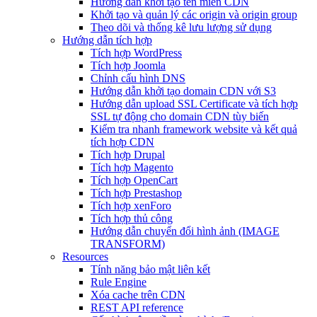
Hướng dẫn khởi tạo tên miền CDN
Khởi tạo và quản lý các origin và origin group
Theo dõi và thống kê lưu lượng sử dụng
Hướng dẫn tích hợp
Tích hợp WordPress
Tích hợp Joomla
Chỉnh cấu hình DNS
Hướng dẫn khởi tạo domain CDN với S3
Hướng dẫn upload SSL Certificate và tích hợp
SSL tự động cho domain CDN tùy biến
Kiểm tra nhanh framework website và kết quả
tích hợp CDN
Tích hợp Drupal
Tích hợp Magento
Tích hợp OpenCart
Tích hợp Prestashop
Tích hợp xenForo
Tích hợp thủ công
Hướng dẫn chuyển đổi hình ảnh (IMAGE
TRANSFORM)
Resources
Tính năng bảo mật liên kết
Rule Engine
Xóa cache trên CDN
REST API reference