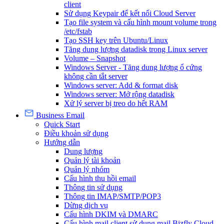
client
Sử dụng Keypair để kết nối Cloud Server
Tạo file system và cấu hình mount volume trong
/etc/fstab
Tạo SSH key trên Ubuntu/Linux
Tăng dung lượng datadisk trong Linux server
Volume – Snapshot
Windows Server - Tăng dung lượng ổ cứng
không cần tắt server
Windows server: Add & format disk
Windows server: Mở rộng datadisk
Xử lý server bị treo do hết RAM
Business Email
Quick Start
Điều khoản sử dụng
Hướng dẫn
Dung lượng
Quản lý tài khoản
Quản lý nhóm
Cấu hình thu hồi email
Thông tin sử dụng
Thông tin IMAP/SMTP/POP3
Dừng dịch vụ
Cấu hình DKIM và DMARC
Cấu hình mail client sử dụng mail Bizfly Cloud