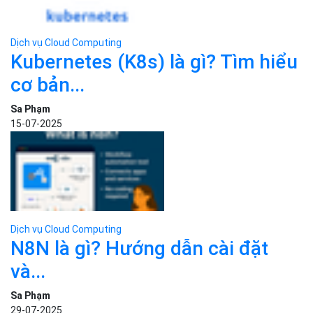
Dịch vụ Cloud Computing
Cloud VPS là gì? Lợi ích khi sử...
Sa Phạm
06-09-2025
Bizfly Cloud
BÀI VIẾT LIÊN QUAN
Danh mục
Kiến thức cơ bản
Tin công nghệ