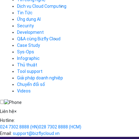
Hotline
(024) 7302 8888
-
(028) 7302 8888
Hỗ trợ kỹ thuật
support@bizflycloud.vn
Kinh doanh, CSKH
sales@bizflycloud.vn