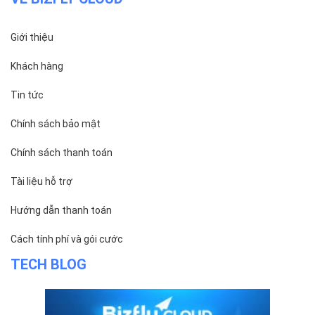
ĐỌC TIN
Trụ sở chính
Địa chỉ:
Số 01 phố Nguyễn Huy Tưởng, phường Thanh
Xuân, Thành phố Hà Nội.
Chi nhánh TP.Hồ Chí Minh: