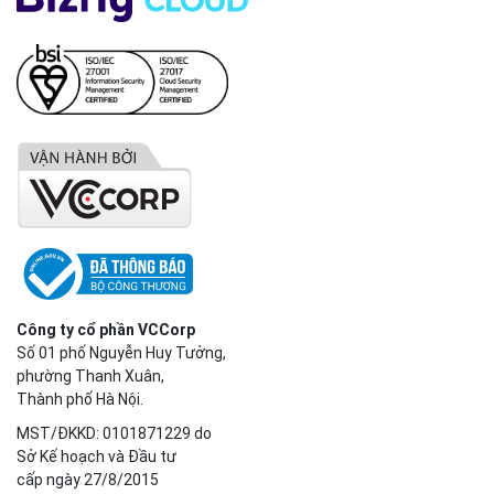
SẢN PHẨM
Bizfly Cloud Server
Bizfly Cloud CDN
Bizfly Cloud Business Email
Bizfly Cloud Load Balancer
Bizfly Cloud Simple Storage
Bizfly Cloud Pre-built Application
Bizfly Cloud VPN
Bizfly Cloud Container Registry
Xem Thêm
VỀ BIZFLY CLOUD