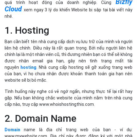
Bizfly
quá trình hoạt động của doanh nghiệp. Cùng
Cloud
xem ngay 3 lý do khiến Website bị sập tại bài viết này
nhé.
1. Hosting
Bạn cần biết tên nhà cung cấp dịch vụ lưu trữ của mình và người
liên hệ chính. Điều này là rất quan trọng. Bởi nếu người liên hệ
chính lại là một nhân viên cũ, thì đương nhiên bạn có thể sẽ không
được nhận email gia hạn, gây nên tình trạng mất tài
nguyên
hosting
. Nhà cung cấp hosting sẽ gỡ xuống trang web
của bạn, vì họ chưa nhận được khoản thanh toán gia hạn nên
website sẽ bị bỏ mặc.
Tình huống này nghe có vẻ ngớ ngẩn, nhưng thực tế lại rất hay
gặp. Nếu bạn không chắc website của mình nằm trên nhà cung
cấp nào, truy cập www.whoishostingthis.com.
2. Domain Name
Domain
name là địa chỉ trang web của bạn - ví dụ:
www.mywebsite.com. Địa chỉ này được đăng ký với một nhà