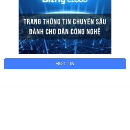
Địa chỉ:
Số 127 đường Võ Văn Tần, phường Xuân Hòa,
Thành phố Hồ Chí Minh.
Chi nhánh TP.Hải Phòng:
Địa chỉ:
310 Hai Bà Trưng, phường Lê Chân, TP. Hải
Phòng.
© 2014 Bizfly Cloud. All Rights Reserved
Điều khoản sử dụng
|
Cam kết chất lượng dịch vụ - SLA