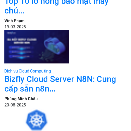
cấp sẵn n8n...
Phùng Minh Châu
20-08-2025
Dịch vụ Cloud Computing
Kubernetes (K8s) là gì? Tìm hiểu
cơ bản...
Sa Phạm
15-07-2025
Dịch vụ Cloud Computing
N8N là gì? Hướng dẫn cài đặt
và...
Sa Phạm
29-07-2025