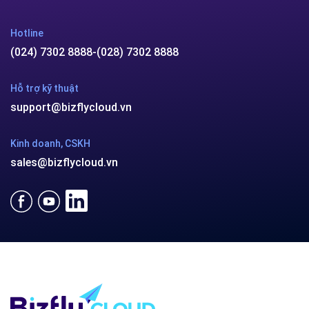
Công ty cổ phần VCCorp
Số 01 phố Nguyễn Huy Tưởng,
phường Thanh Xuân,
Thành phố Hà Nội.
MST/ĐKKD: 0101871229 do
Sở Kế hoạch và Đầu tư
cấp ngày 27/8/2015