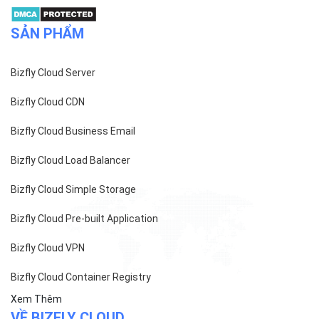
Giới thiệu
Khách hàng
Tin tức
Chính sách bảo mật
Chính sách thanh toán
Tài liệu hỗ trợ
Hướng dẫn thanh toán
Cách tính phí và gói cước
TECH BLOG