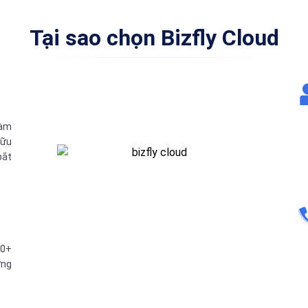
Tại sao chọn Bizfly Cloud
làm
hữu
bắt
20+
ơng