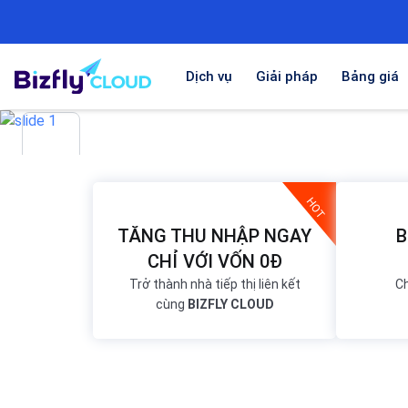
Dịch vụ
Giải pháp
Bảng giá
HOT
TĂNG THU NHẬP NGAY
B
CHỈ VỚI VỐN 0Đ
Trở thành nhà tiếp thị liên kết
Ch
cùng
BIZFLY CLOUD