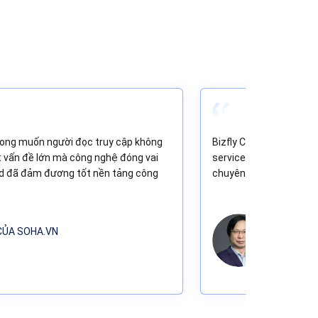
mong muốn người đọc truy cập không
Bizfly Cloud là một tr
ột vấn đề lớn mà công nghệ đóng vai
service của chúng tôi. T
loud đã đảm đương tốt nền tảng công
chuyên nghiệp của đối t
 CỦA SOHA.VN
ÔNG STE
Giám đốc