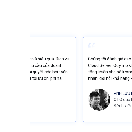
, đáp ứng kịp thời và hiệu quả. Dịch vụ
Chúng tôi đánh giá cao 
c nhằm đáp ứng nhu cầu của doanh
Cloud Server. Quy mô k
để hỗ trợ và giải quyết các bài toán
tăng khiến cho số lượng
i pháp cũng như tối ưu chi phí hạ
nhân, đòi hỏi khả năng
ANH LƯU 
CTO của 
 KYNA ENGLISH
Bệnh việ