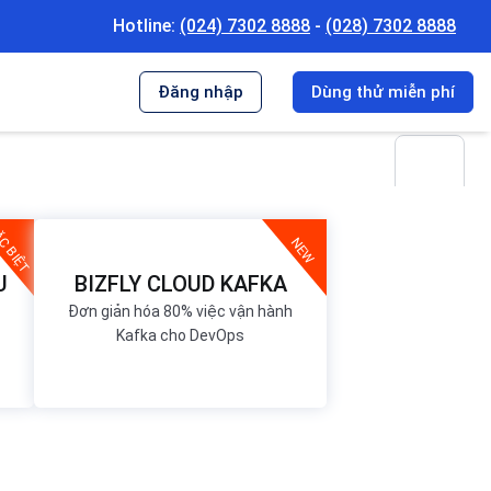
Hotline:
(024) 7302 8888
-
(028) 7302 8888
Đăng nhập
Dùng thử
miễn phí
C BIỆT
NEW
U
BIZFLY CLOUD KAFKA
Đơn giản hóa 80% việc vận hành
Kafka cho DevOps