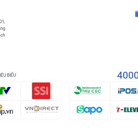
01,
ổng
ịch
400
IÊU BIỂU