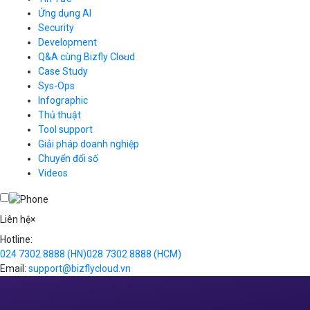
CDN
Ứng dụng AI
Load Balancer
Security
Auto Scaling
Development
Container Registry
Q&A cùng Bizfly Cloud
Kubernetes
Case Study
Q&A về Bizfly Cloud Server
Cloud Database
Q&A về Bizfly Business Email
Thao tác kết nối tới server
Sys-Ops
Call Center
Videos
Videos
Infographic
Business Email
Thủ thuật
Simple Storage
Tool support
VOD
Giải pháp doanh nghiệp
VPN
Chuyển đổi số
Traffic Manager
Videos
Cloud VPS
Kafka
Videos
Liên hệ
×
Hotline:
024 7302 8888
(HN)
028 7302 8888
(HCM)
Email:
support@bizflycloud.vn