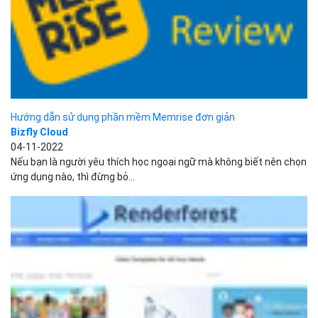
04-11-2022
Nếu bạn là người yêu thích học ngoại ngữ mà không biết nên chọn
ứng dụng nào, thì đừng bỏ...
Hướng dẫn cách làm video intro trên RenderForest đơn giản
Bizfly Cloud
26-10-2022
Khi xem video trên youtube có bao giờ bạn thấy ấn tượng bởi các
đoạn video mở đầu hay còn...