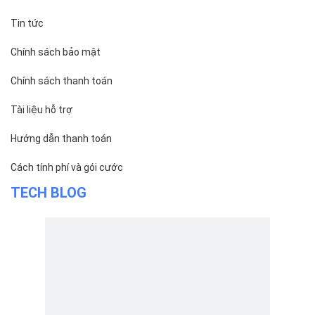
Chi nhánh TP.Hải Phòng:
Địa chỉ:
310 Hai Bà Trưng, phường Lê Chân, TP. Hải
Phòng.
© 2014 Bizfly Cloud. All Rights Reserved
Điều khoản sử dụng
|
Cam kết chất lượng dịch vụ - SLA