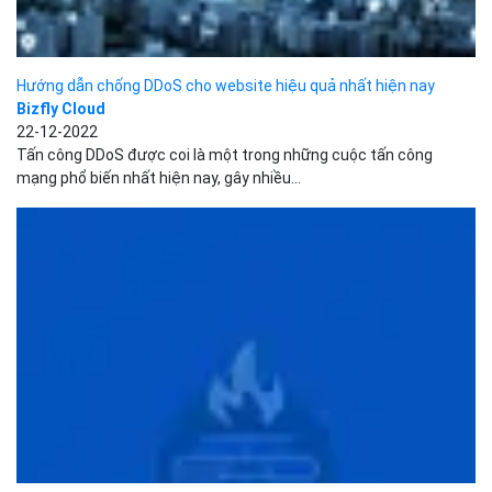
5 dịch vụ tường lửa ứng dụng web phổ biến hiện...
Bizfly Cloud
21-12-2022
Sở hữu các tính năng vượt trội, tường lửa ứng dụng web (WAF) là
giải pháp hiệu quả giúp tăng...