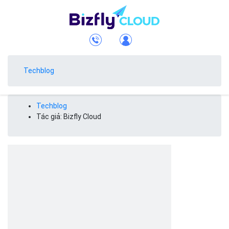
Techblog
Techblog
Tác giả: Bizfly Cloud
Bizfly Cloud
Bizfly Cloud được thành lập năm 2012 - vận hành bởi công ty cổ
phần VCCorp. Bizfly Cloud là một trong những công ty tiên phong
trong lĩnh vực công nghệ và công nghệ cao với các sản phẩm như
Cloud Server, CDN, Business Email, Load Balancer, Simple