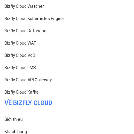
ĐỌC TIN
Trụ sở chính
Địa chỉ:
Số 01 phố Nguyễn Huy Tưởng, phường Thanh
Xuân, Thành phố Hà Nội.
Chi nhánh TP.Hồ Chí Minh:
Địa chỉ:
Số 127 đường Võ Văn Tần, phường Xuân Hòa,
Thành phố Hồ Chí Minh.