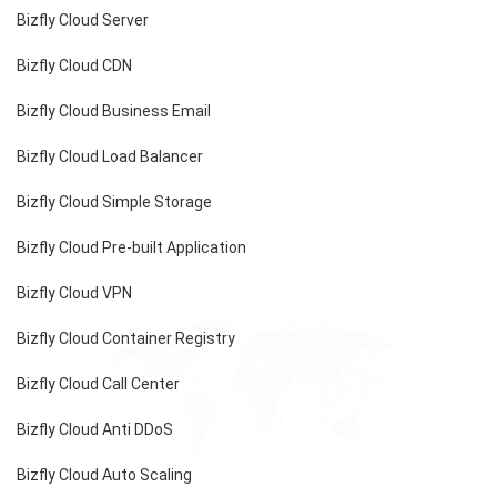
Giới thiệu
Khách hàng
Tin tức
Chính sách bảo mật
Chính sách thanh toán
Tài liệu hỗ trợ
Hướng dẫn thanh toán
Cách tính phí và gói cước
TECH BLOG