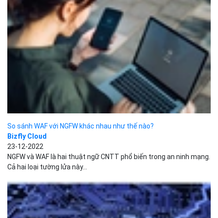
So sánh WAF với NGFW khác nhau như thế nào?
Bizfly Cloud
23-12-2022
NGFW và WAF là hai thuật ngữ CNTT phổ biến trong an ninh mạng.
Cả hai loại tường lửa này...