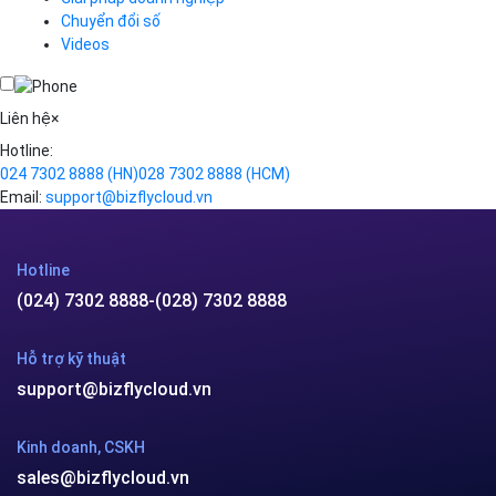
Hotline
(024) 7302 8888
-
(028) 7302 8888
Hỗ trợ kỹ thuật
support@bizflycloud.vn
Kinh doanh, CSKH
sales@bizflycloud.vn