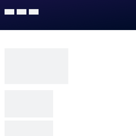
Công ty cổ phần VCCorp
Số 01 phố Nguyễn Huy Tưởng,
phường Thanh Xuân,
Thành phố Hà Nội.
MST/ĐKKD: 0101871229 do
Sở Kế hoạch và Đầu tư
cấp ngày 27/8/2015