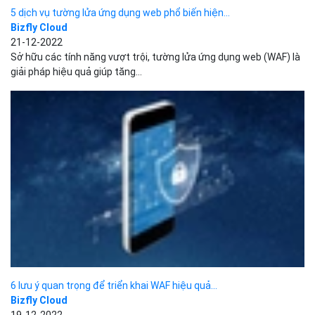
6 lưu ý quan trọng để triển khai WAF hiệu quả...
Bizfly Cloud
19-12-2022
Với giải pháp WAF, người dùng có thể ngăn chặn các cuộc tấn
công, xâm nhập vào hệ thống nhằm...