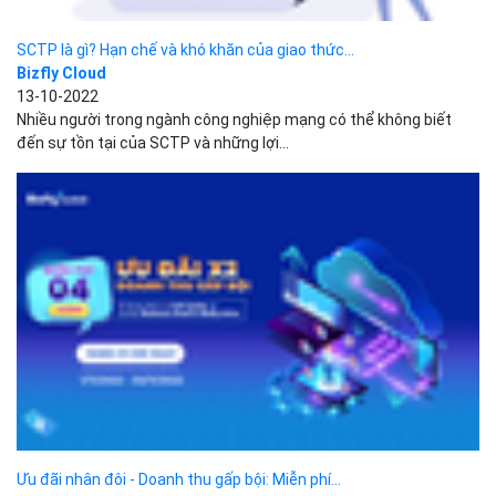
Ưu đãi nhân đôi - Doanh thu gấp bội: Miễn phí...
Bizfly Cloud
11-10-2022
Đón Thu sang - Khuyến mãi ngập tràn! Bizfly Cloud xin gửi tới Quý
khách hàng chương trình khuyến mãi...