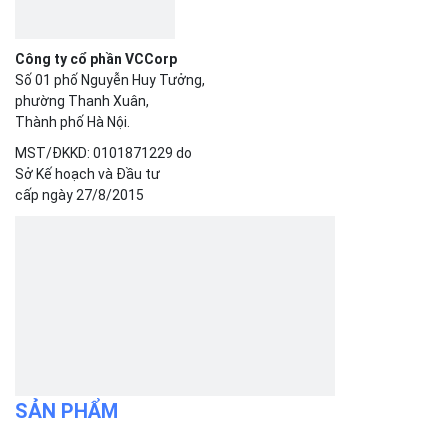
SẢN PHẨM
Bizfly Cloud Server
Bizfly Cloud CDN
Bizfly Cloud Business Email
Bizfly Cloud Load Balancer
Bizfly Cloud Simple Storage
Bizfly Cloud Pre-built Application
Bizfly Cloud VPN
Bizfly Cloud Container Registry
Xem Thêm
VỀ BIZFLY CLOUD