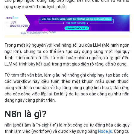
cho phép người dùng sắp xếp logic, kết nối các dịch vụ và mở
rộng quy mô với ít câu lệnh nhất.
Trong một kỷ nguyên với khả năng tối ưu của LLM (Mô hình ngôn
ngữ lớn), chúng ta có thể liên tục xây dựng cùng một loại quy
trình: trích xuất dữ liệu từ một hoặc nhiều nguồn, xử lý, gửi đến
LLM và trình bày kết quả trong một giao diện rõ ràng, dễ sử dụng.
Từ tóm tắt văn bản, làm giàu hệ thống ghi chép hay tạo báo cáo,
các workflow này đều tuân theo một khuôn mẫu quen thuộc,
cùng với đó là nhu cầu về hạ tầng công nghệ linh hoạt, đáp ứng
cho các công việc lặp lại. Đó là lý do tại sao các công cụ như n8n
đang ngày càng phát triển.
N8n là gì?
n8n (phát âm là “n-eight-n”) là một công cụ tự động hóa các quy
trình làm việc (workflow) và được xây dựng bằng
Node.js
. Công cụ