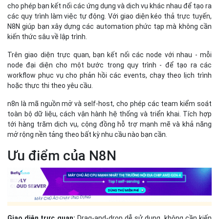
cho phép bạn kết nối các ứng dụng và dịch vụ khác nhau để tạo ra
các quy trình làm việc tự động. Với giao diện kéo thả trực tuyến,
N8N giúp bạn xây dựng các automation phức tạp mà không cần
kiến thức sâu về lập trình.
Trên giao diện trực quan, bạn kết nối các node với nhau - mỗi
node đại diện cho một bước trong quy trình - để tạo ra các
workflow phục vụ cho phản hồi các events, chạy theo lịch trình
hoặc thực thi theo yêu cầu.
n8n là mã nguồn mở và self-host, cho phép các team kiểm soát
toàn bộ dữ liệu, cách vận hành hệ thống và triển khai. Tích hợp
tới hàng trăm dịch vụ, cộng đồng hỗ trợ mạnh mẽ và khả năng
mở rộng nền tảng theo bất kỳ nhu cầu nào bạn cần.
Ưu điểm của N8N
Giao diện trực quan:
Drag-and-drop dễ sử dụng, không cần kiến