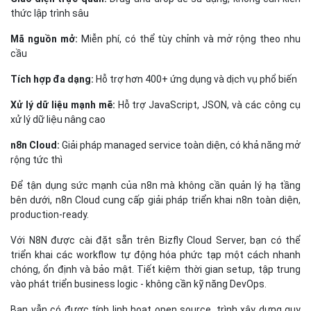
thức lập trình sâu
Mã nguồn mở:
Miễn phí, có thể tùy chỉnh và mở rộng theo nhu
cầu
Tích hợp đa dạng:
Hỗ trợ hơn 400+ ứng dụng và dịch vụ phổ biến
Xử lý dữ liệu mạnh mẽ:
Hỗ trợ JavaScript, JSON, và các công cụ
xử lý dữ liệu nâng cao
n8n Cloud:
Giải pháp managed service toàn diện, có khả năng mở
rộng tức thì
Để tận dụng sức mạnh của n8n mà không cần quản lý hạ tầng
bên dưới, n8n Cloud cung cấp giải pháp triển khai n8n toàn diện,
production-ready.
Với N8N được cài đặt sẵn trên Bizfly Cloud Server, bạn có thể
triển khai các workflow tự động hóa phức tạp một cách nhanh
chóng, ổn định và bảo mật. Tiết kiệm thời gian setup, tập trung
vào phát triển business logic - không cần kỹ năng DevOps.
Bạn vẫn có được tính linh hoạt open source, trình xây dựng quy