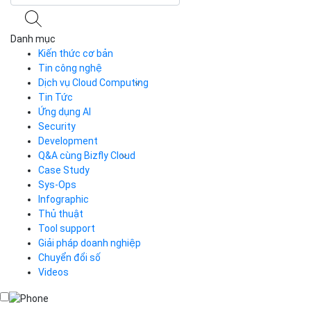
Danh mục
Kiến thức cơ bản
Tin công nghệ
Dịch vụ Cloud Computing
Tin Tức
Cloud Server
CDN
Ứng dụng AI
Load Balancer
Security
Auto Scaling
Development
Container Registry
Q&A cùng Bizfly Cloud
Kubernetes
Case Study
Q&A về Bizfly Cloud Server
Cloud Database
Q&A về Bizfly Business Email
Thao tác kết nối tới server
Sys-Ops
Call Center
Videos
Videos
Infographic
Business Email
Thủ thuật
Simple Storage
Tool support
VOD
Giải pháp doanh nghiệp
VPN
Chuyển đổi số
Traffic Manager
Videos
Cloud VPS
Kafka
Videos