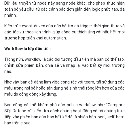
Dữ liệu truyền từ node này sang node khác, cho phép thực hiện
toàn bộ yêu cầu, từ các cảnh báo đơn giản đến logic phức tạp, đa
nhánh.
Kiến trúc event-driven của n8n hỗ trợ cả trigger thời gian thực và
các tác vụ theo lịch trình, giúp công cụ thích ứng với hầu hết mọi
trường hợp triển khai automation.
Workflow là lớp đầu tiên
Trong n8n, workflow là các đối tượng đầu tiên mà bạn có thể tạo,
chỉnh sửa phiên bản, chia sẻ và nhập lại vào bất kỳ môi trường
nào.
Nhờ vậy, bạn dễ dàng làm việc cộng tác với team, tái sử dụng các
mẫu trong nội bộ hoặc tận dụng hệ sinh thái rộng lớn hơn của các
mẫu do cộng đồng xây dựng.
Bạn cũng có thể khám phá các public workflow như "Compare
SQL Datasets", kiểm tra cách chúng hoạt động và tải chúng trực
tiếp vào phiên bản của bạn bất kể đó là phiên bản local, self-host
hay trên cloud.