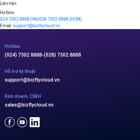
Liên hệ
×
Hotline:
024 7302 8888
(HN)
028 7302 8888
(HCM)
Email:
support@bizflycloud.vn
Hotline
(024) 7302 8888
-
(028) 7302 8888
Hỗ trợ kỹ thuật
support@bizflycloud.vn
Kinh doanh, CSKH
sales@bizflycloud.vn