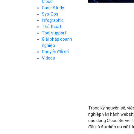
Cloud
Cloud Database
Case Study
Q&A về Bizfly
Bảng giá
Call Center
Cloud Server
Sys-Ops
Business Email
Q&A về Bizfly
Thao tác kết nối
Infographic
Simple Storage
tới server
Business Email
Thủ thuật
VOD
Videos
Videos
Tool support
Bảng giá
VPN
Giải pháp doanh
Traffic Manager
nghiệp
Cloud VPS
Chuyển đổi số
Kafka
Bảng giá
Videos
Videos
Bảng giá
Bảng giá
Trong kỷ nguyên số, vi
nghiệp vận hành website
các dòng Cloud Server t
đầu là đại diện ưu việt 