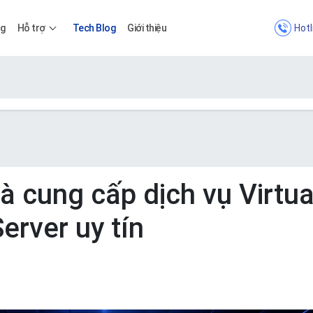
Hotl
ng
Hỗ trợ
Tech Blog
Giới thiệu
Bảng giá
Bảng giá
à cung cấp dịch vụ Virtua
Server uy tín
Apps
Bảng giá