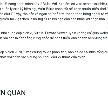
c tế trong danh sách này là Vultr. Với ưu điểm có vị trí server tại nhiều 
ện quản lý cực kỳ hiện đại, Vultr là lựa chọn tốt nếu bạn muốn triển khai
n cầu. Dù vậy, rào cản về ngôn ngữ hỗ trợ, thanh toán bằng ngoại tệ v
g biển tại Việt Nam là những rủi ro lớn bạn cần cân nhắc khi chọn nhà
nhà cung cấp dịch vụ Virtual Private Server uy tín không chỉ giúp webs
h mà còn là nền tảng vững chắc để phát triển kinh doanh bền vững trê
op 5 dịch vụ VPS mà chúng tôi đã phân tích, bạn đã có cái nhìn tổng q
nhất với ngân sách cũng như nhu cầu kỹ thuật của mình.
IÊN QUAN