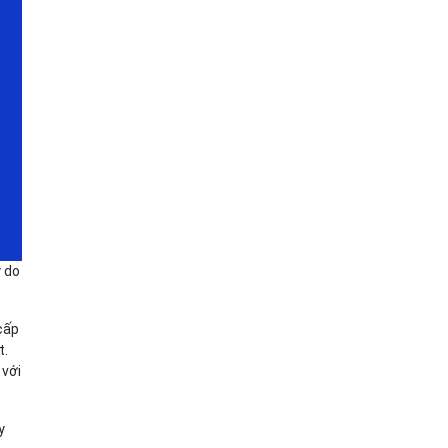
y do
 cấp
t.
 với
y