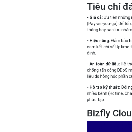
Tiêu chí đ
- Giá cả:
Ưu tiên những 
(Pay-as-you-go) để tối 
thông hay sao lưu nhằm 
- Hiệu năng:
Đảm bảo hệ
cam kết chỉ số Uptime t
định.
- An toàn dữ liệu:
Hệ th
chống tấn công DDoS mạ
liệu do hỏng hóc phần c
- Hỗ trợ kỹ thuật:
Đội n
nhiều kênh (Hotline, Cha
phức tạp.
Bizfly Clo