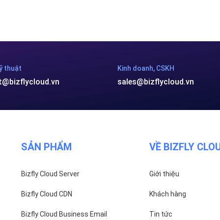
ỹ thuật
Kinh doanh, CSKH
t@bizflycloud.vn
sales@bizflycloud.vn
SẢN PHẨM
VỀ BIZFLY CLO
Bizfly Cloud Server
Giới thiệu
Bizfly Cloud CDN
Khách hàng
Bizfly Cloud Business Email
Tin tức