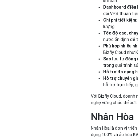
khi cần.
Dashboard điều 
dõi VPS thuận tiệ
Chi phí tiết kiệm
lượng.
Tốc độ cao, chạy
nước ổn định để t
Phù hợp nhiều nh
Bizfly Cloud như 
Sao lưu tự động
trong quá trình s
Hỗ trợ đa dạng h
Hỗ trợ chuyên gi
hỗ trợ trực tiếp, 
Với Bizfly Cloud, doanh
nghệ vững chắc để bứt 
Nhân Hòa
Nhân Hòa là đơn vị triể
dụng 100% và ảo hóa KVM