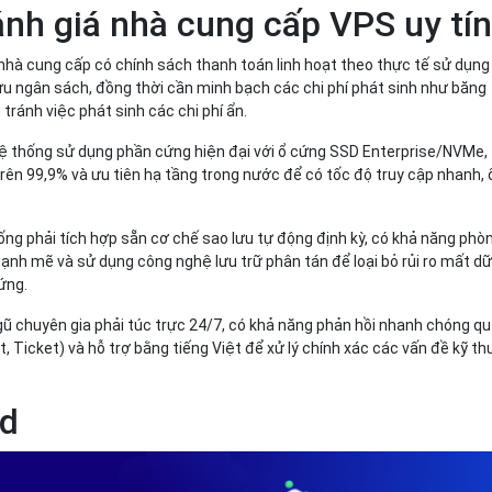
ánh giá nhà cung cấp VPS uy tí
nhà cung cấp có chính sách thanh toán linh hoạt theo thực tế sử dụng
ưu ngân sách, đồng thời cần minh bạch các chi phí phát sinh như băng
tránh việc phát sinh các chi phí ẩn.
 thống sử dụng phần cứng hiện đại với ổ cứng SSD Enterprise/NVMe,
rên 99,9% và ưu tiên hạ tầng trong nước để có tốc độ truy cập nhanh, 
ống phải tích hợp sẵn cơ chế sao lưu tự động định kỳ, có khả năng phò
nh mẽ và sử dụng công nghệ lưu trữ phân tán để loại bỏ rủi ro mất d
ứng.
gũ chuyên gia phải túc trực 24/7, có khả năng phản hồi nhanh chóng q
t, Ticket) và hỗ trợ bằng tiếng Việt để xử lý chính xác các vấn đề kỹ th
ud