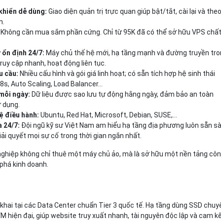
khiển dễ dùng:
Giao diện quản trị trực quan giúp bật/tắt, cài lại và the
n.
:
Không cần mua sắm phần cứng. Chỉ từ 95K đã có thể sở hữu VPS chấ
 ổn định 24/7:
Máy chủ thế hệ mới, hạ tầng mạnh và đường truyền tr
ruy cập nhanh, hoạt động liên tục.
u cầu:
Nhiều cấu hình và gói giá linh hoạt; có sẵn tích hợp hệ sinh thái
K8s, Auto Scaling, Load Balancer…
 mỗi ngày:
Dữ liệu được sao lưu tự động hằng ngày, đảm bảo an toàn
ử dụng.
ệ điều hành:
Ubuntu, Red Hat, Microsoft, Debian, SUSE,...
a 24/7:
Đội ngũ kỹ sư Việt Nam am hiểu hạ tầng địa phương luôn sẵn s
giải quyết mọi sự cố trong thời gian ngắn nhất.
 nghiệp không chỉ thuê một máy chủ ảo, mà là sở hữu một nền tảng cô
phá kinh doanh.
n khai tại các Data Center chuẩn Tier 3 quốc tế. Hạ tầng dùng SSD chuy
 hiện đại, giúp website truy xuất nhanh, tài nguyên độc lập và cam k