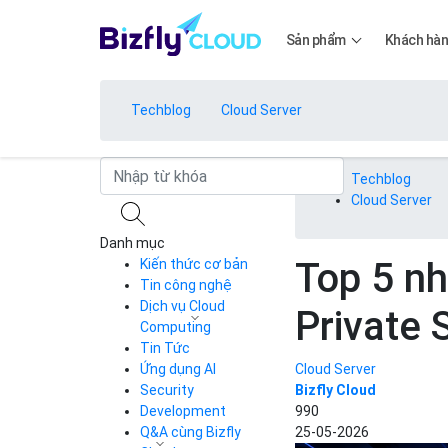
Sản phẩm
Khách hà
Techblog
Cloud Server
Bảng giá
Techblog
Cloud Server
Danh mục
Bảng giá
Top 5 nh
Kiến thức cơ bản
Tin công nghệ
Dịch vụ Cloud
Private 
Bảng giá
Computing
Tin Tức
Cloud Server
CDN
Ứng dụng AI
Cloud Server
Load Balancer
Security
Bizfly Cloud
Bảng giá
Auto Scaling
Development
990
Container Registry
Q&A cùng Bizfly
25-05-2026
Kubernetes