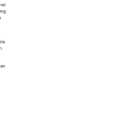
nơi
 ứng
à
ite
n
uan