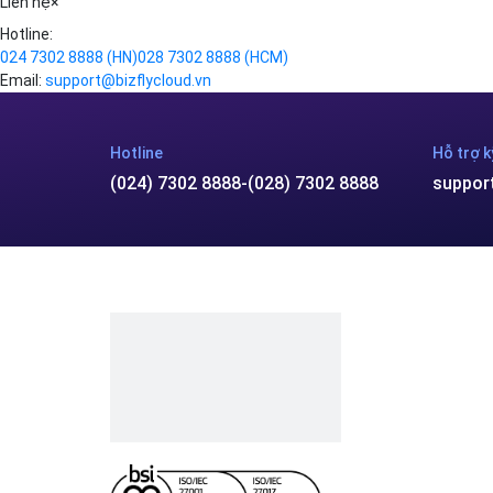
Liên hệ
×
Hotline:
024 7302 8888
(HN)
028 7302 8888
(HCM)
Email:
support@bizflycloud.vn
Hotline
Hỗ trợ k
(024) 7302 8888
-
(028) 7302 8888
suppor