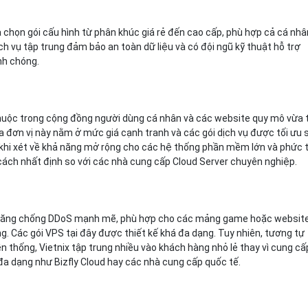
a chọn gói cấu hình từ phân khúc giá rẻ đến cao cấp, phù hợp cả cá nhâ
ch vụ tập trung đảm bảo an toàn dữ liệu và có đội ngũ kỹ thuật hỗ trợ
nh chóng.
thuộc trong cộng đồng người dùng cá nhân và các website quy mô vừa 
 đơn vị này nằm ở mức giá cạnh tranh và các gói dịch vụ được tối ưu 
 khi xét về khả năng mở rộng cho các hệ thống phần mềm lớn và phức 
cách nhất định so với các nhà cung cấp Cloud Server chuyên nghiệp.
hả năng chống DDoS mạnh mẽ, phù hợp cho các mảng game hoặc websit
g. Các gói VPS tại đây được thiết kế khá đa dạng. Tuy nhiên, tương tự
ền thống, Vietnix tập trung nhiều vào khách hàng nhỏ lẻ thay vì cung cấ
đa dạng như Bizfly Cloud hay các nhà cung cấp quốc tế.