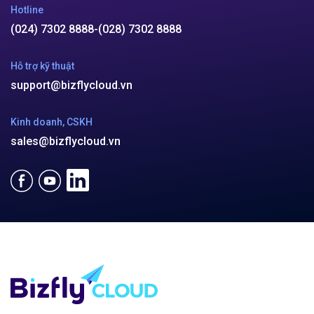
Hotline
(024) 7302 8888
-
(028) 7302 8888
Hỗ trợ kỹ thuật
support@bizflycloud.vn
Kinh doanh, CSKH
sales@bizflycloud.vn