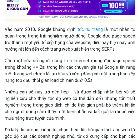
Vào năm 2010, Google khẳng định
tốc độ trang
là một nhân tố
quan trọng trong trải nghiệm người dùng, Google đưa page speed
trở thành một yếu tố xếp hạng của website, điều này hiện nay ảnh
hưởng rất lớn đến cách trang web xuất hiện trong SERPs.
Gần một nửa số người dùng trên Internet mong đợi page speed
trong khoảng <= 2s; trong khi các chuyên gia tại Google tin rằng
một trang web được tối ưu hóa và xứng đáng có mặt trong bạn xếp
hạng top đầu, thời gian load chỉ nên dưới 0,5s.
Những con số này trở nên hợp lí và được chấp nhận bởi vô số
nghiên cứu cho thấy tốc độ web có thể dẫn đến những tổn thất
nghiêm trọng trong giao dịch, chỉ do thời gian phải bỏ thêm, khiến
cho người dùng cảm thấy mất kiên nhẫn và kết quả là rời bỏ việc
mua hàng trực tuyến của mình.
Đó là lý do tại sao chúng tôi chọn theo dõi thời gian tải trang web từ
góc độ của các doanh nghiệp nhỏ, từ đó cung cấp cho bạn các