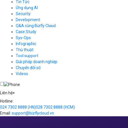
Tin Tức
Cloud Server
CDN
Ứng dụng AI
Load Balancer
Security
Auto Scaling
Development
Container Registry
Q&A cùng Bizfly Cloud
Kubernetes
Case Study
Q&A về Bizfly Cloud Server
Cloud Database
Q&A về Bizfly Business Email
Thao tác kết nối tới server
Sys-Ops
Call Center
Videos
Videos
Infographic
Business Email
Thủ thuật
Simple Storage
Tool support
VOD
Giải pháp doanh nghiệp
VPN
Chuyển đổi số
Traffic Manager
Videos
Cloud VPS
Kafka
Videos
Liên hệ
×
Hotline:
024 7302 8888
(HN)
028 7302 8888
(HCM)
Email:
support@bizflycloud.vn