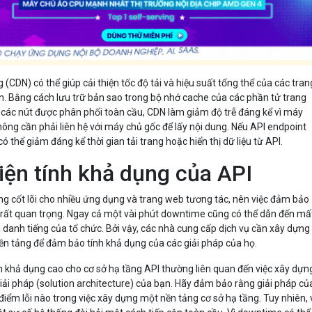
(CDN) có thể giúp cải thiện tốc độ tải và hiệu suất tổng thể của các tran
ến. Bằng cách lưu trữ bản sao trong bộ nhớ cache của các phần tử trang
các nút được phân phối toàn cầu, CDN làm giảm độ trễ đáng kể vì máy
ông cần phải liên hệ với máy chủ gốc để lấy nội dung. Nếu API endpoint
 có thể giảm đáng kể thời gian tải trang hoặc hiển thị dữ liệu từ API.
iện tính khả dụng của API
ng cốt lõi cho nhiều ứng dụng và trang web tương tác, nên việc đảm bảo
à rất quan trọng. Ngay cả một vài phút downtime cũng có thể dẫn đến mấ
 danh tiếng của tổ chức. Bởi vậy, các nhà cung cấp dịch vụ cần xây dựng
ền tảng để đảm bảo tính khả dụng của các giải pháp của họ.
h khả dụng cao cho cơ sở hạ tầng API thường liên quan đến việc xây dựn
iải pháp (solution architecture) của bạn. Hãy đảm bảo rằng giải pháp củ
điểm lỗi nào trong việc xây dựng một nền tảng cơ sở hạ tầng. Tuy nhiên, 