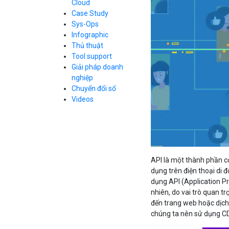
Cloud
Cloud Database
Case Study
Q&A về Bizfly
Bảng giá
Call Center
Cloud Server
Sys-Ops
Business Email
Q&A về Bizfly
Thao tác kết nối
Infographic
Simple Storage
tới server
Business Email
Thủ thuật
VOD
Videos
Videos
Tool support
Bảng giá
VPN
Giải pháp doanh
Traffic Manager
nghiệp
Cloud VPS
Chuyển đổi số
Kafka
Bảng giá
Videos
Videos
Bảng giá
API là một thành phần cơ
dụng trên điện thoại di 
Bảng giá
dụng API (Application P
nhiên, do vai trò quan t
đến trang web hoặc dịch 
chúng ta nên sử dụng CD