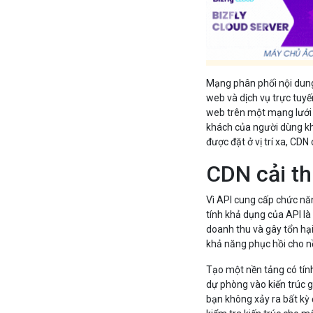
Mạng phân phối nội dung 
web và dịch vụ trực tuy
web trên một mạng lưới 
khách của người dùng kh
được đặt ở vị trí xa, CDN
CDN cải th
Vì API cung cấp chức nă
tính khả dụng của API l
doanh thu và gây tổn hại
khả năng phục hồi cho n
Tạo một nền tảng có tín
dự phòng vào kiến trúc g
bạn không xảy ra bất kỳ 