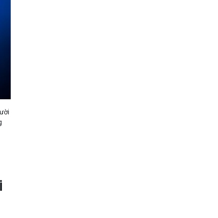
ười
g
h
i