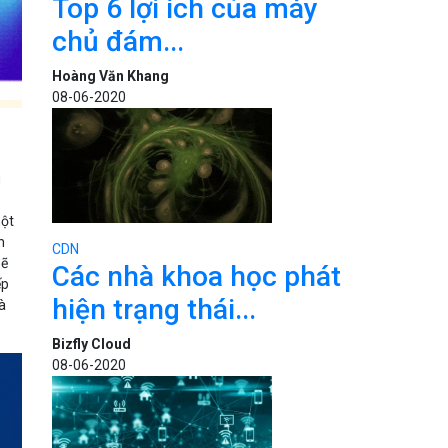
Top 6 lợi ích của máy
chủ đám...
Hoàng Văn Khang
08-06-2020
u
một
h
CDN
sẽ
Các nhà khoa học phát
ếp
hiện trạng thái...
và
Bizfly Cloud
08-06-2020