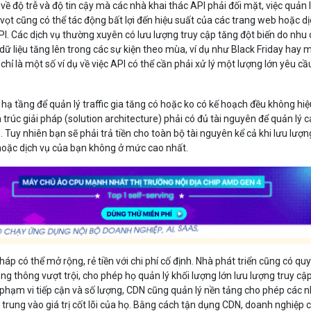
ề độ trễ và độ tin cậy mà các nhà khai thác API phải đối mặt, việc quản 
 vọt cũng có thể tác động bất lợi đến hiệu suất của các trang web hoặc d
I. Các dịch vụ thường xuyên có lưu lượng truy cập tăng đột biến do nhu
dữ liệu tăng lên trong các sự kiện theo mùa, ví dụ như Black Friday hay 
chỉ là một số ví dụ về việc API có thể cần phải xử lý một lượng lớn yêu cầ
hạ tầng để quản lý traffic gia tăng có hoặc ko có kế hoạch đều không hi
n trúc giải pháp (solution architecture) phải có đủ tài nguyên để quản lý 
. Tuy nhiên bạn sẽ phải trả tiền cho toàn bộ tài nguyên kể cả khi lưu lượn
hoặc dịch vụ của bạn không ở mức cao nhất.
áp có thể mở rộng, rẻ tiền với chi phí cố định. Nhà phát triển cũng có qu
g thông vượt trội, cho phép họ quản lý khối lượng lớn lưu lượng truy cậ
về phạm vi tiếp cận và số lượng, CDN cũng quản lý nền tảng cho phép các 
 trung vào giá trị cốt lõi của họ. Bằng cách tận dụng CDN, doanh nghiệp 