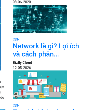
08-06-2020
CDN
Network là gì? Lợi ích
và cách phân...
Bizfly Cloud
12-05-2026
n
Tuy
i
 do
CDN