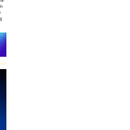
là
ến
i
ng