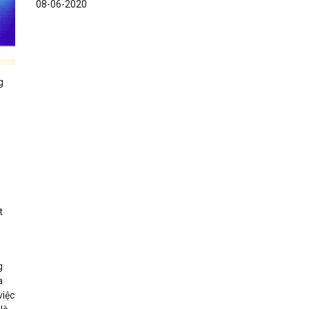
08-06-2020
g
t
g
a
việc