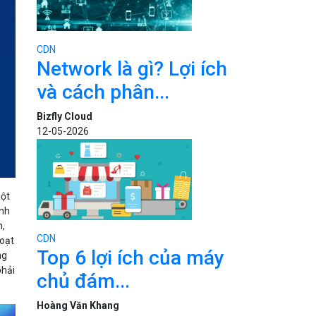
CDN
Network là gì? Lợi ích
và cách phân...
Bizfly Cloud
12-05-2026
một
ình
h,
CDN
hoạt
Top 6 lợi ích của máy
ng
phải
chủ đám...
Hoàng Văn Khang