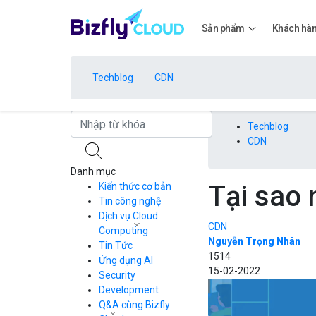
Sản phẩm
Khách hà
Techblog
CDN
Bảng giá
Techblog
CDN
Danh mục
Bảng giá
Tại sao
Kiến thức cơ bản
Tin công nghệ
Dịch vụ Cloud
CDN
Bảng giá
Computing
Nguyễn Trọng Nhân
Tin Tức
Cloud Server
1514
CDN
Ứng dụng AI
15-02-2022
Load Balancer
Security
Bảng giá
Auto Scaling
Development
Container Registry
Q&A cùng Bizfly
Kubernetes