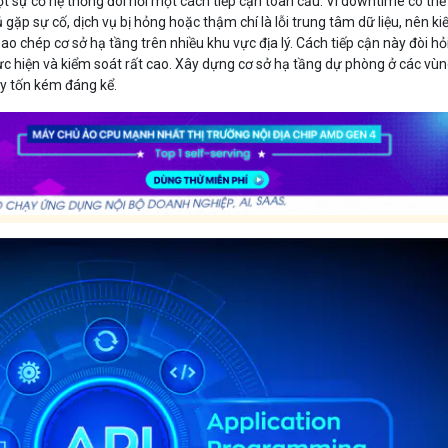
ột sự cố hệ thống đòi hỏi một cách tiếp cận toàn cầu. Vì downtime có thể 
gặp sự cố, dịch vụ bị hỏng hoặc thậm chí là lỗi trung tâm dữ liệu, nên ki
ao chép cơ sở hạ tầng trên nhiều khu vực địa lý. Cách tiếp cận này đòi hỏ
ực hiện và kiểm soát rất cao. Xây dựng cơ sở hạ tầng dự phòng ở các vù
ây tốn kém đáng kể.