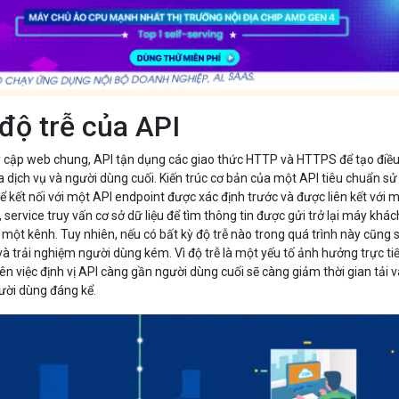
độ trễ của API
y cập web chung, API tận dụng các giao thức HTTP và HTTPS để tạo điề
ữa dịch vụ và người dùng cuối. Kiến trúc cơ bản của một API tiêu chuẩn sử
kết nối với một API endpoint được xác định trước và được liên kết với 
 service truy vấn cơ sở dữ liệu để tìm thông tin được gửi trở lại máy khác
ột kênh. Tuy nhiên, nếu có bất kỳ độ trễ nào trong quá trình này cũng 
 trải nghiệm người dùng kém. Vì độ trễ là một yếu tố ảnh hưởng trực ti
nên việc định vị API càng gần người dùng cuối sẽ càng giảm thời gian tải 
ười dùng đáng kể.