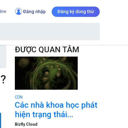
Đăng nhập
Đăng ký dùng thử
line
ĐƯỢC QUAN TÂM
I?
CDN
Các nhà khoa học phát
hiện trạng thái...
Bizfly Cloud