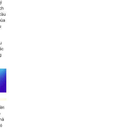
lý
ịch
 cầu
mùa
u
ệu
các
g
yền
p
nhà
có