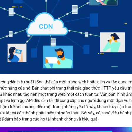
hưởng đến hiệu suất tổng thể của một trang web hoặc dịch vụ tận dụng 
hức năng của nó. Bản chất phi trạng thái của giao thức HTTP yêu cầu tr
tử khác nhau tạo nên một trang web một cách tuần tự. Văn bản, hình ản
ipt và lệnh gọi API đều cần tải để cung cấp cho người dùng một dịch vụ 
chậm trễ ảnh hưởng đến một trong những yếu tố này, khách truy cập tra
khi tất cả các thành phần hiển thị hoàn toàn. Bởi vậy, các nhà điều hành 
 để đảm bảo trang của họ tải nhanh chóng và hiệu quả.