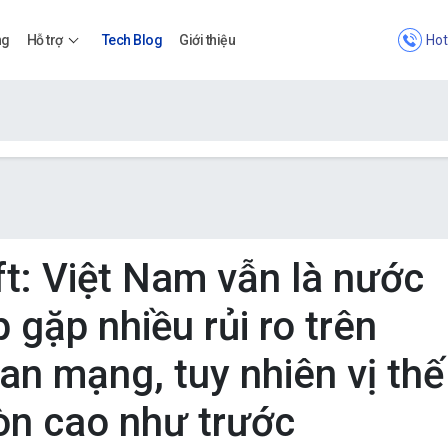
Hot
ng
Hỗ trợ
Tech Blog
Giới thiệu
Bảng giá
Bảng giá
t: Việt Nam vẫn là nước
p gặp nhiều rủi ro trên
Apps
an mạng, tuy nhiên vị thế
Bảng giá
òn cao như trước