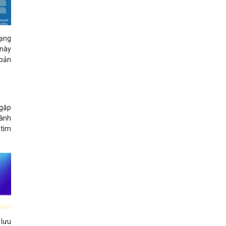
mạng
 này
 bản
 gặp
hành
 tìm
 lưu