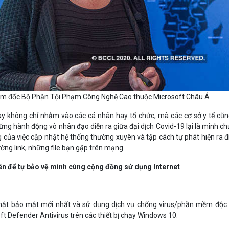
ám đốc Bộ Phận Tội Phạm Công Nghệ Cao thuộc Microsoft Châu Á
y không chỉ nhằm vào các cá nhân hay tổ chức, mà các cơ sở y tế cũn
ững hành động vô nhân đạo diễn ra giữa đại dịch Covid-19 lại là minh c
 của việc cập nhật hệ thống thường xuyên và tập cách tự phát hiện ra 
ờng link, những file bạn gặp trên mạng.
ên để tự bảo vệ mình cùng cộng đồng sử dụng Internet
nhật bảo mật mới nhất và sử dụng dịch vụ chống virus/phần mềm độc 
t Defender Antivirus trên các thiết bị chạy Windows 10.