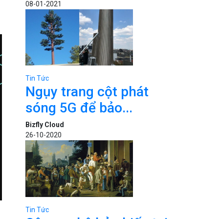
08-01-2021
Tin Tức
Ngụy trang cột phát
sóng 5G để bảo...
Bizfly Cloud
26-10-2020
Tin Tức