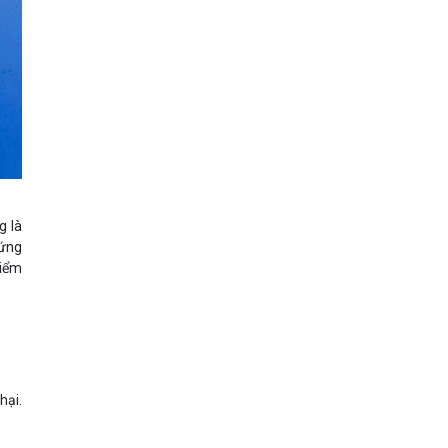
g là
hứng
điểm
hại.