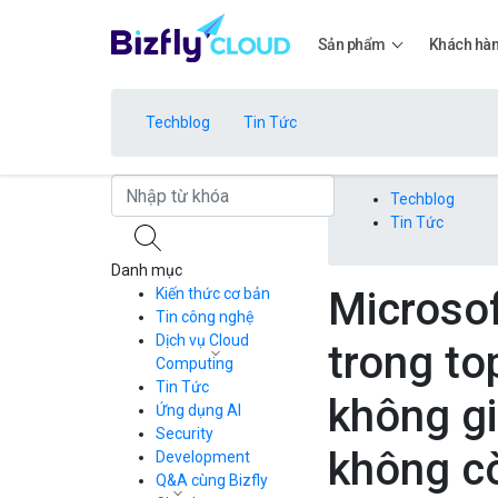
Sản phẩm
Khách hà
Techblog
Tin Tức
Bảng giá
Techblog
Tin Tức
Danh mục
Bảng giá
Microsof
Kiến thức cơ bản
Tin công nghệ
Dịch vụ Cloud
trong to
Bảng giá
Computing
Tin Tức
Cloud Server
không gi
CDN
Ứng dụng AI
Load Balancer
Security
Bảng giá
không c
Auto Scaling
Development
Container Registry
Q&A cùng Bizfly
Kubernetes