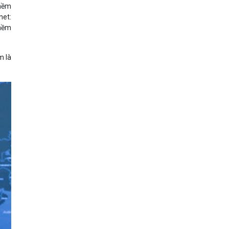
 mềm
net:
 mềm
m là