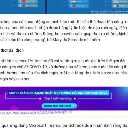
 cường của các hoạt động an ninh bảo mật thì các thủ đoạn tấn công 
inh vi hơn. Microsoft nhận được hàng tỷ tín hiệu đe dọa mỗi ngày, điều
n tích và đưa ra những thông tin chuyên sâu, giúp đưa ra những kịch
 các cuộc tấn công mạng", bà Mary Jo Schrade nói thêm.
thời đại dịch
ft Intelligence Protection đã chỉ ra rằng mọi quốc gia trên thế giới đều
ấn công có chủ đề COVID-19, và dường như số lượng các cuộc tấn công t
ảnh hưởng lớn của đại dịch ngày một gia tăng do nỗi lo sợ và nhu cầu
c gia này cao hơn.
g qua ứng dụng Microsoft Teams, bà Schrade đưa nhận định rằng dù