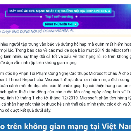
, nhiều người tập trung vào bảo vệ đường hô hấp mà quên mất hiểm họ
 mọi lúc. Trong báo cáo về các mối đe dọa bảo mật 2019 do Microsoft
 kiến nhiều sự thay đổi cả tốt và xấu, về thứ hạng rủi ro trên không 
e dọa vẫn rình rập trên không gian mạng.
ám đốc Bộ Phận Tội Phạm Công Nghệ Cao thuộc Microsoft Châu Á cho b
point Threat Report của Microsoft được đưa ra nhằm mục đích cung
 toàn cảnh mối đe dọa cho các tổ chức, giúp họ cải thiện hàng rào an 
h giảm thiểu tác động của các cuộc tấn công ngày càng tinh vi".T
ng, tính từ tháng 1 cho tới tháng 12/2019, Microsoft phân tích hàng tỷ
 cá nhân hay các thiết bị thuộc hệ sinh thái của mình (như các dịch vụ 
họ có được kết quả dưới đây.