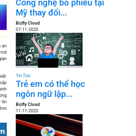
Công nghệ bỏ phiếu tại
Mỹ thay đổi...
Bizfly Cloud
07-11-2020
a an
 mới
gian
Tin Tức
iết:
Trẻ em có thể học
 cấp
ninh
ngôn ngữ lập...
rong
 tín
Bizfly Cloud
Xbox
11-11-2020