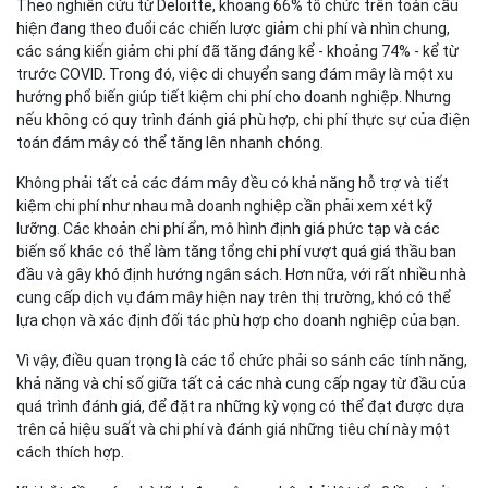
Theo nghiên cứu từ Deloitte, khoảng 66% tổ chức trên toàn cầu
hiện đang theo đuổi các chiến lược giảm chi phí và nhìn chung,
các sáng kiến giảm chi phí đã tăng đáng kể - khoảng 74% - kể từ
trước COVID. Trong đó, việc di chuyển sang đám mây là một xu
hướng phổ biến giúp tiết kiệm chi phí cho doanh nghiệp. Nhưng
nếu không có quy trình đánh giá phù hợp, chi phí thực sự của điện
toán đám mây có thể tăng lên nhanh chóng.
Không phải tất cả các đám mây đều có khả năng hỗ trợ và tiết
kiệm chi phí như nhau mà doanh nghiệp cần phải xem xét kỹ
lưỡng. Các khoản chi phí ẩn, mô hình định giá phức tạp và các
biến số khác có thể làm tăng tổng chi phí vượt quá giá thầu ban
đầu và gây khó định hướng ngân sách. Hơn nữa, với rất nhiều nhà
cung cấp dịch vụ đám mây hiện nay trên thị trường, khó có thể
lựa chọn và xác định đối tác phù hợp cho doanh nghiệp của bạn.
Vì vậy, điều quan trọng là các tổ chức phải so sánh các tính năng,
khả năng và chỉ số giữa tất cả các nhà cung cấp ngay từ đầu của
quá trình đánh giá, để đặt ra những kỳ vọng có thể đạt được dựa
trên cả hiệu suất và chi phí và đánh giá những tiêu chí này một
cách thích hợp.