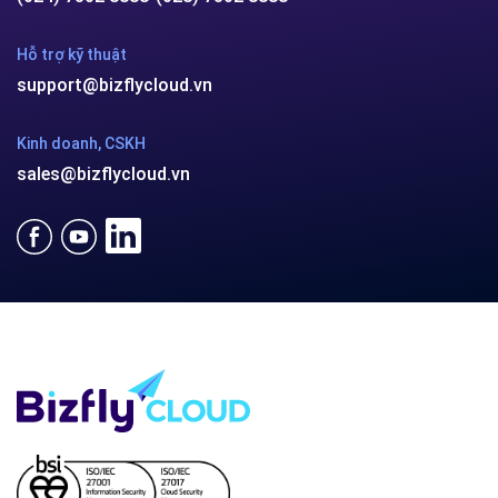
Hỗ trợ kỹ thuật
support@bizflycloud.vn
Kinh doanh, CSKH
sales@bizflycloud.vn