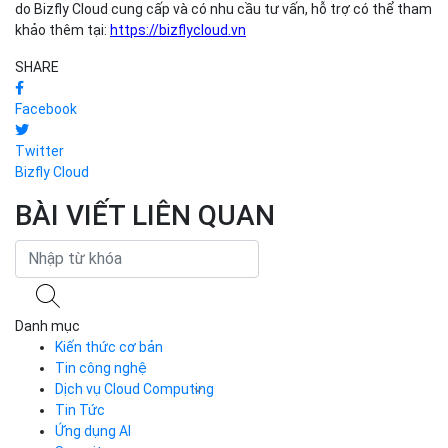
do Bizfly Cloud cung cấp và có nhu cầu tư vấn, hỗ trợ có thể tham
khảo thêm tại:
https://bizflycloud.vn
SHARE
Facebook
Twitter
Bizfly Cloud
BÀI VIẾT LIÊN QUAN
Danh mục
Kiến thức cơ bản
Tin công nghệ
Dịch vụ Cloud Computing
Tin Tức
Cloud Server
CDN
Ứng dụng AI