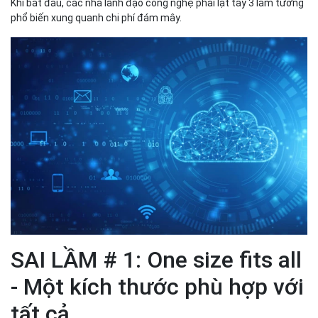
Khi bắt đầu, các nhà lãnh đạo công nghệ phải lật tẩy 3 lầm tưởng
phổ biến xung quanh chi phí đám mây.
SAI LẦM # 1: One size fits all
- Một kích thước phù hợp với
tất cả