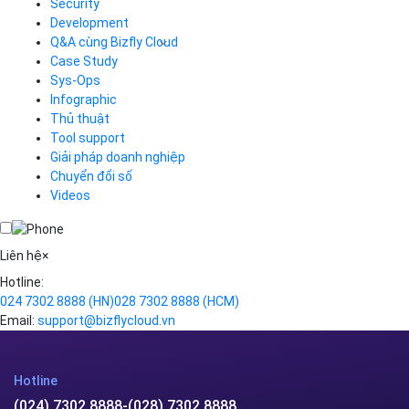
Load Balancer
Security
Auto Scaling
Development
Container Registry
Q&A cùng Bizfly Cloud
Kubernetes
Case Study
Q&A về Bizfly Cloud Server
Cloud Database
Q&A về Bizfly Business Email
Thao tác kết nối tới server
Sys-Ops
Call Center
Videos
Videos
Infographic
Business Email
Thủ thuật
Simple Storage
Tool support
VOD
Giải pháp doanh nghiệp
VPN
Chuyển đổi số
Traffic Manager
Videos
Cloud VPS
Kafka
Videos
Liên hệ
×
Hotline:
024 7302 8888
(HN)
028 7302 8888
(HCM)
Email:
support@bizflycloud.vn
Hotline
(024) 7302 8888
-
(028) 7302 8888