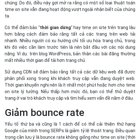
chúng. Do đó, điều này gợi mở ra rằng có một số loại thuật toán
time on site vẫn đang hoạt động vượt ngoài nhận biết của chúng
ta.
Có thể đảm bảo "
thời gian dừng
" hay time on site trên trang lâu
hơn bằng cách đảm bảo rằng tất cả các trang trên web tải
nhanh. Nhiều người có xu hướng chỉ tối ưu hóa trang chủ, trong
khi đó việc cần làm trước tiên là nên bắt đầu với các nội dung
nặng. Ví dụ: trên blog WordPress, bản thân các bài đăng thường
mất nhiều thời gian để tải hơn trang chủ.
Sử dụng CDN sẽ đảm bảo rằng tất cả các dữ liệu web đã được
phân phối xong trong khi khách truy cập vẫn đang duyệt web.
Thời gian khuyến nghị nên là ít nhất một phút hoặc hơn cho time
on site lý tưởng. Nếu thấp hơn mức đó, bạn có thể thử duyệt
trang ở vai trò khách truy cập và tìm hiểu xem vấn đề nằm ở đâu.
Giảm bounce rate
Yếu tố thứ ba và cũng là 1 cách để có thể cải thiện thứ hạng
Google của mình trong SERPs là giảm tỷ lệ thoát trang. Điều quan
trọng cần lưu ý là bounce rate không giống như time on site (thời