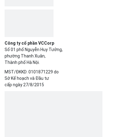
Công ty cổ phần VCCorp
Số 01 phố Nguyễn Huy Tưởng,
phường Thanh Xuân,
Thành phố Hà Nội.
MST/ĐKKD: 0101871229 do
Sở Kế hoạch và Đầu tư
cấp ngày 27/8/2015
SẢN PHẨM
Bizfly Cloud Server
Bizfly Cloud CDN
Bizfly Cloud Business Email
Bizfly Cloud Load Balancer
Bizfly Cloud Simple Storage