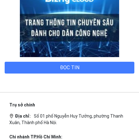
Trụ sở chính
Địa chỉ:
Số 01 phố Nguyễn Huy Tưởng, phường Thanh
Xuân, Thành phố Hà Nội.
Chi nhánh TP.Hồ Chí Minh:
Địa chỉ:
Số 127 đường Võ Văn Tần, phường Xuân Hòa,
Thành phố Hồ Chí Minh.
Chi nhánh TP.Hải Phòng:
Địa chỉ:
310 Hai Bà Trưng, phường Lê Chân, TP. Hải
Phòng.
© 2014 Bizfly Cloud. All Rights Reserved
Điều khoản sử dụng
|
Cam kết chất lượng dịch vụ - SLA