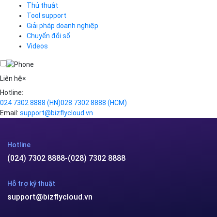
Business Email
Thủ thuật
Simple Storage
Tool support
VOD
Giải pháp doanh nghiệp
VPN
Chuyển đổi số
Traffic Manager
Videos
Cloud VPS
Kafka
Videos
Liên hệ
×
Hotline:
024 7302 8888
(HN)
028 7302 8888
(HCM)
Email:
support@bizflycloud.vn
Hotline
(024) 7302 8888
-
(028) 7302 8888
Hỗ trợ kỹ thuật
support@bizflycloud.vn