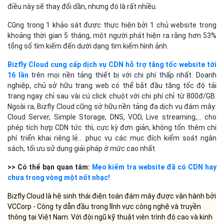
điều này sẽ thay đổi dần, nhưng đó là rất nhiều.
Cũng trong 1 khảo sát được thực hiện bởi 1 chủ website trong
khoảng thời gian 5 tháng, một người phát hiện ra rằng hơn 53%
tổng số tìm kiếm đến dưới dạng tìm kiếm hình ảnh.
Bizfly Cloud cung cấp dịch vụ CDN hỗ trợ tăng tốc website tới
16 lần
trên mọi nền tảng thiết bị với chi phí thấp nhất. Doanh
nghiệp, chủ sở hữu trang web có thể bắt đầu tăng tốc độ tải
trang ngay chỉ sau vài cú click chuột với chi phí chỉ từ 800đ/GB.
Ngoài ra, Bizfly Cloud cũng sở hữu nền tảng đa dịch vụ đám mây:
Cloud Server, Simple Storage, DNS, VOD, Live streaming,... cho
phép tích hợp CDN tức thì, cực kỳ đơn giản, không tốn thêm chi
phí triển khai riêng lẻ... phục vụ các mục đích kiểm soát ngân
sách, tối ưu sử dụng giải pháp ở mức cao nhất.
>> Có thể bạn quan tâm:
Mẹo kiểm tra website đã có CDN hay
chưa trong vòng một nốt nhạc!
Bizfly Cloud là hệ sinh thái điện toán đám mây được vận hành bởi
VCCorp - Công ty dẫn đầu trong lĩnh vực công nghệ và truyền
thông tại Việt Nam. Với đội ngũ kỹ thuật viên trình độ cao và kinh