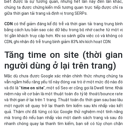
biết được là sự tương quan, nhưng hết lần này đến lần khác,
chúng ta được chứng kiến mối tương quan trực tiếp được chỉ ra
giữa thời gian tải trang và định vị trong SERPs.
CDN
có thể giảm đáng kể độ trễ và thời gian tải trang trung bình
bằng cách lưu bản sao các dữ liệu trong bộ nhớ cache từ một vị
trí gần khách truy cập hơn. Khi so sánh giữa việc có và không có
CDN, ghi nhận độ trễ trung bình giảm 83% khi kích hoạt CDN.
Tăng time on site (thời gian
người dùng ở lại trên trang)
Mặc dù chưa được Google xác nhận chính thức nhưng chúng ta
vẫn ngầm hiểu rằng yếu tố này đóng vai trò ở một mức độ nào đó
và đó là "
time on site
", một số Seo-er cũng gọi là Dwell time. Khái
niệm này về cơ bản là một thuật toán đo tỷ lệ thoát/bounce rate
và thời gian ở lại trên 1 trang. Thuật toán đo thời gian sau bao lâu
một người sẽ quay trở lại thanh tìm kiếm sau khi nhấp vào kết
quả. Thậm chí đã từng có lúc Google thử nghiệm một tính năng
mà trong đó nếu bạn nhấp vào một danh sách trang và sau đó
nhanh chóng quay lại thanh tìm kiếm, bạn sẽ có tùy chọn chặn