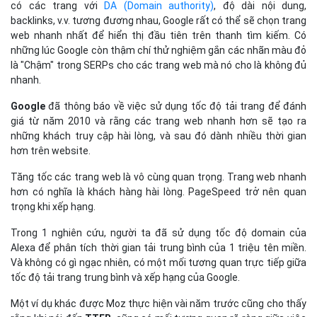
có các trang với
DA (Domain authority)
, độ dài nội dung,
backlinks, v.v. tương đương nhau, Google rất có thể sẽ chọn trang
web nhanh nhất để hiển thị đầu tiên trên thanh tìm kiếm. Có
những lúc Google còn thậm chí thử nghiệm gắn các nhãn màu đỏ
là "Chậm" trong SERPs cho các trang web mà nó cho là không đủ
nhanh.
Google
đã thông báo về việc sử dụng tốc độ tải trang để đánh
giá từ năm 2010 và rằng các trang web nhanh hơn sẽ tạo ra
những khách truy cập hài lòng, và sau đó dành nhiều thời gian
hơn trên website.
Tăng tốc các trang web là vô cùng quan trọng. Trang web nhanh
hơn có nghĩa là khách hàng hài lòng. PageSpeed trở nên quan
trọng khi xếp hạng.
Trong 1 nghiên cứu, người ta đã sử dụng tốc độ domain của
Alexa để phân tích thời gian tải trung bình của 1 triệu tên miền.
Và không có gì ngạc nhiên, có một mối tương quan trực tiếp giữa
tốc độ tải trang trung bình và xếp hạng của Google.
Một ví dụ khác được Moz thực hiện vài năm trước cũng cho thấy