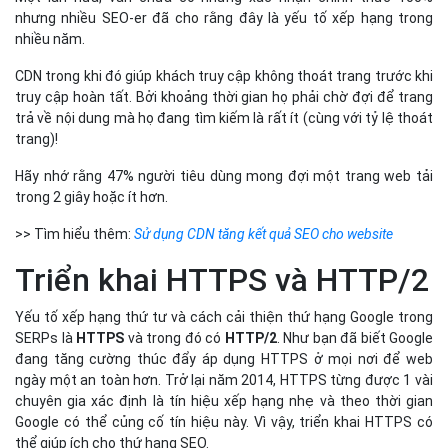
nhưng nhiều SEO-er đã cho rằng đây là yếu tố xếp hạng trong
nhiều năm.
CDN trong khi đó giúp khách truy cập không thoát trang trước khi
truy cập hoàn tất. Bởi khoảng thời gian họ phải chờ đợi để trang
trả về nội dung mà họ đang tìm kiếm là rất ít (cùng với tỷ lệ thoát
trang)!
Hãy nhớ rằng 47% người tiêu dùng mong đợi một trang web tải
trong 2 giây hoặc ít hơn.
>> Tìm hiểu thêm:
Sử dụng CDN tăng kết quả SEO cho website
Triển khai HTTPS và HTTP/2
Yếu tố xếp hạng thứ tư và cách cải thiện thứ hạng Google trong
SERPs là
HTTPS
và trong đó có
HTTP/2
. Như bạn đã biết Google
đang tăng cường thúc đẩy áp dụng HTTPS ở mọi nơi để web
ngày một an toàn hơn. Trở lại năm 2014, HTTPS từng được 1 vài
chuyên gia xác định là tín hiệu xếp hạng nhẹ và theo thời gian
Google có thể củng cố tín hiệu này. Vì vậy, triển khai HTTPS có
thể giúp ích cho thứ hạng SEO.