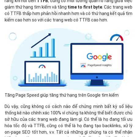
rằng khi nói đến
TTFB
, cũng có mối tương quan rõ ràng giữa việc
giảm thứ hạng tìm kiếm và tăng
time to first byte
. Các trang web
có TTFB thấp hơn phản hồi nhanh hơn và có thứ hạng kết quả tìm
kiếm cao hơn so với các trang web có TTFB cao hơn.
Tăng Page Speed giúp tăng thứ hạng trên Google tìm kiếm
Dù vậy, cũng không có cách nào để chứng minh bất kỳ số liệu
thống kê nào chính xác 100% vì chúng ta không thể biết được chủ
sở hữu của các trang web đang làm gì. Có thể là họ đang tối ưu
hóa tốc độ và TTFB, cũng có thể là họ đang tạo backlinks, xử lý
on-page SEO tốt hơn, v.v. Tất cả những gì chúng ta có thể nhận