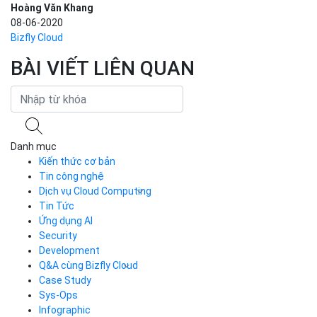
Hoàng Văn Khang
08-06-2020
Bizfly Cloud
BÀI VIẾT LIÊN QUAN
Danh mục
Kiến thức cơ bản
Tin công nghệ
Dịch vụ Cloud Computing
Tin Tức
Cloud Server
CDN
Ứng dụng AI
Load Balancer
Security
Auto Scaling
Development
Container Registry
Q&A cùng Bizfly Cloud
Kubernetes
Case Study
Q&A về Bizfly Cloud Server
Cloud Database
Q&A về Bizfly Business Email
Thao tác kết nối tới server
Sys-Ops
Call Center
Videos
Videos
Infographic