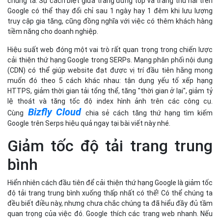
chúng ta. Sự cách biệt giữa trang đứng top và trang thứ hai trên
Google có thể thay đổi chỉ sau 1 ngày hay 1 đêm khi lưu lượng
truy cập gia tăng, cũng đồng nghĩa với việc có thêm khách hàng
tiềm năng cho doanh nghiệp.
Hiệu suất web đóng một vai trò rất quan trọng trong chiến lược
cải thiện thứ hạng Google trong SERPs. Mạng phân phối nội dung
(CDN) có thể giúp website đạt được vị trí đầu tiên hằng mong
muốn đó theo 5 cách khác nhau: tận dụng yếu tố xếp hạng
HTTPS, giảm thời gian tải tổng thể, tăng "thời gian ở lại", giảm tỷ
lệ thoát và tăng tốc độ index hình ảnh trên các công cụ.
Bizfly Cloud
Cùng
chia sẻ cách tăng thứ hạng tìm kiếm
Google trên Serps hiệu quả ngay tại bài viết này nhé.
Giảm tốc độ tải trang trung
bình
Hiển nhiên cách đầu tiên để cải thiện thứ hạng Google là giảm tốc
độ tải trang trung bình xuống thấp nhất có thể! Có thể chúng ta
đều biết điều này, nhưng chưa chắc chúng ta đã hiểu đầy đủ tầm
quan trọng của việc đó. Google thích các trang web nhanh. Nếu