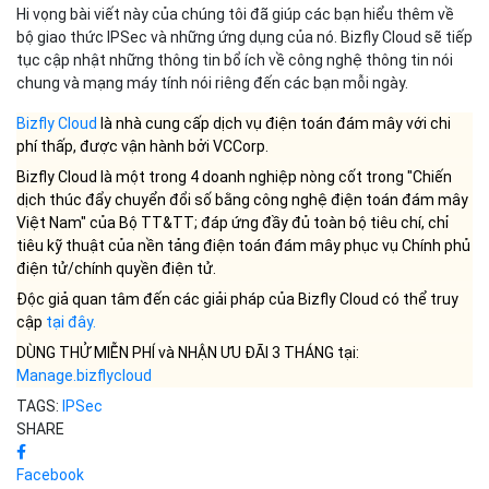
Cấu hình IPSec khá phức tạp
Cấu hình SSL tương đối đơn giản
Dùng trong bảo mật mạng
Dùng trong bảo mật giao dịch web
riêng ảo (VPN)
IPSec là một phần của hệ
SSL là thành phần phục vụ user
điều hành
Hi vọng bài viết này của chúng tôi đã giúp các bạn hiểu thêm về
bộ giao thức IPSec và những ứng dụng của nó. Bizfly Cloud sẽ tiếp
tục cập nhật những thông tin bổ ích về công nghệ thông tin nói
chung và mạng máy tính nói riêng đến các bạn mỗi ngày.
Bizfly Cloud
là nhà cung cấp dịch vụ điện toán đám mây với chi
phí thấp, được vận hành bởi VCCorp.
Bizfly Cloud là một trong 4 doanh nghiệp nòng cốt trong "Chiến
dịch thúc đẩy chuyển đổi số bằng công nghệ điện toán đám mây
Việt Nam" của Bộ TT&TT; đáp ứng đầy đủ toàn bộ tiêu chí, chỉ
tiêu kỹ thuật của nền tảng điện toán đám mây phục vụ Chính phủ