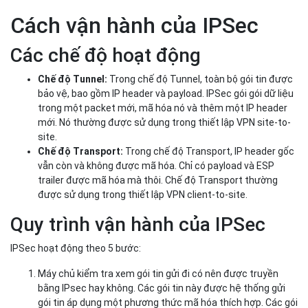
Quy trình xác thực và mã hóa IPsec
4. Kết thúc.
Đây là bước cuối cùng và nó liên quan đến việc kết
thúc kênh bảo mật IPSec. Việc chấm dứt xảy ra khi quá trình trao
đổi dữ liệu hoàn tất hoặc phiên đã hết thời gian. Các khóa mật
mã cũng bị loại bỏ. Để tiết kiệm tài nguyên hệ thống, đường hầm
giữa hai bên liên lạc sẽ tự động được chia nhỏ khi đạt đến khoảng
thời gian chờ không hoạt động của đường hầm.
Cách vận hành của IPSec
Các chế độ hoạt động
Chế độ Tunnel:
Trong chế độ Tunnel, toàn bộ gói tin được
bảo vệ, bao gồm IP header và payload. IPSec gói gói dữ liệu
trong một packet mới, mã hóa nó và thêm một IP header
mới. Nó thường được sử dụng trong thiết lập VPN site-to-
site.
Chế độ Transport:
Trong chế độ Transport, IP header gốc