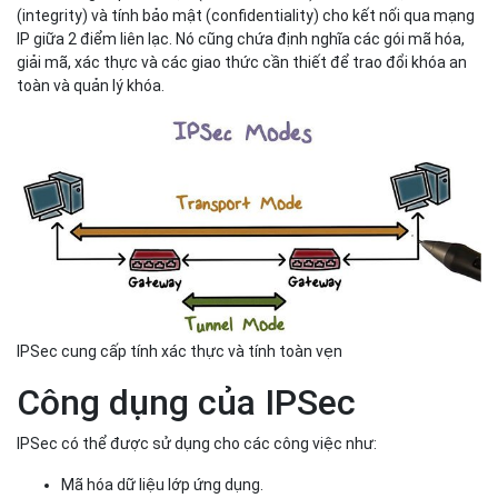
IPSec là gì?
IPSec (Internet Protocol Security – bảo mật mạng IP) là một bộ
giao thức mật mã tiêu chuẩn bảo vệ lưu lượng dữ liệu qua mạng
Internet Protocol (IP) được quy định bởi IETF (Internet
Engineering Task Force - Nhóm đặc trách kỹ thuật Internet).
IPSec cung cấp xác thực (authentication), tính toàn vẹn
(integrity) và tính bảo mật (confidentiality) cho kết nối qua mạng
IP giữa 2 điểm liên lạc. Nó cũng chứa định nghĩa các gói mã hóa,
giải mã, xác thực và các giao thức cần thiết để trao đổi khóa an
toàn và quản lý khóa.