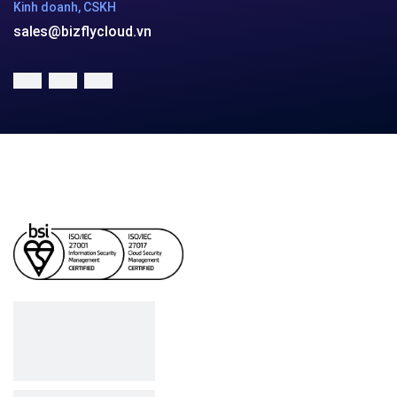
Hotline
(024) 7302 8888
-
(028) 7302 8888
Hỗ trợ kỹ thuật
support@bizflycloud.vn
Kinh doanh, CSKH
sales@bizflycloud.vn