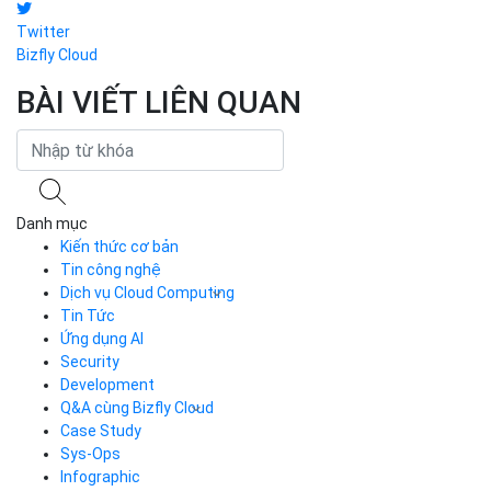
điện tử/chính quyền điện tử.
Độc giả quan tâm đến các giải pháp của Bizfly Cloud có thể truy
cập
tại đây
.
DÙNG THỬ MIỄN PHÍ và NHẬN ƯU ĐÃI 3 THÁNG tại:
Manage.bizflycloud
TAGS:
IPSec
SHARE
Facebook
Twitter
Bizfly Cloud
BÀI VIẾT LIÊN QUAN
Danh mục
Kiến thức cơ bản