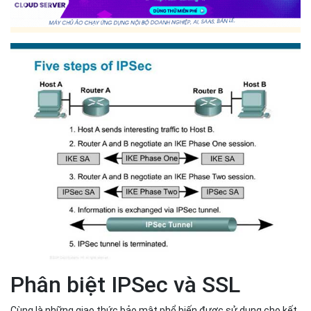
sẽ sử dụng trong phiên và trao đổi về khóa bí mật sẽ được
sử dụng với các thuật toán đó.
Dữ liệu được trao đổi qua đường hầm mã hóa IPsec mới
được tạo. Các gói này được mã hóa và giải mã bởi các máy
chủ sử dụng IPsec SA.
Khi quá trình giao tiếp giữa các máy chủ hoàn tất hoặc hết
phiên thì đường hầm IPsec sẽ được kết thúc bằng cách
loại bỏ các khóa của cả hai máy.