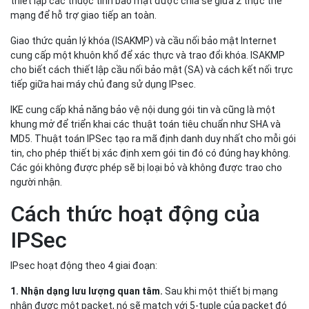
3. Internet Key Exchange (IKE)
IKE hay trao đổi khóa Internet là một giao thức bảo mật mạng
được thiết kế để trao đổi các khóa mã hóa thông qua cầu nối bảo
mật (Security Association - SA) giữa 2 thiết bị. Cầu nối bảo mật
thiết lập các thuộc tính bảo mật được chia sẻ giữa 2 thực thể
mạng để hỗ trợ giao tiếp an toàn.
Giao thức quản lý khóa (ISAKMP) và cầu nối bảo mật Internet
cung cấp một khuôn khổ để xác thực và trao đổi khóa. ISAKMP
cho biết cách thiết lập cầu nối bảo mật (SA) và cách kết nối trực
tiếp giữa hai máy chủ đang sử dụng IPsec.
IKE cung cấp khả năng bảo vệ nội dung gói tin và cũng là một
khung mở để triển khai các thuật toán tiêu chuẩn như SHA và
MD5. Thuật toán IPSec tạo ra mã định danh duy nhất cho mỗi gói
tin, cho phép thiết bị xác định xem gói tin đó có đúng hay không.