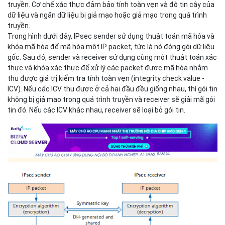
đoạn này, các bên giao tiếp sử dụng giao thức Internet Key
Exchange (IKE) để thiết lập IKE SA để xác thực danh tính và trao
đổi thông tin chính, sau đó thiết lập IPsec SA để truyền dữ liệu an
toàn dựa trên IKE SA.
3. Truyền dữ liệu.
Sau khi IPsec SA được thiết lập giữa các bên
giao tiếp, chúng có thể truyền dữ liệu qua đường hầm IPsec.
Để đảm bảo tính bảo mật khi truyền dữ liệu, Authentication
Header (AH) hoặc Encapsulating Security Payload (ESP) được sử
dụng để mã hóa và xác thực dữ liệu. Cơ chế mã hóa đảm bảo tính
bảo mật của dữ liệu và ngăn chặn dữ liệu bị chặn trong quá trình
truyền. Cơ chế xác thực đảm bảo tính toàn vẹn và độ tin cậy của
dữ liệu và ngăn dữ liệu bị giả mạo hoặc giả mạo trong quá trình
truyền.
Trong hình dưới đây, IPsec sender sử dụng thuật toán mã hóa và
khóa mã hóa để mã hóa một IP packet, tức là nó đóng gói dữ liệu
gốc. Sau đó, sender và receiver sử dụng cùng một thuật toán xác
thực và khóa xác thực để xử lý các packet được mã hóa nhằm
thu được giá trị kiểm tra tính toàn vẹn (integrity check value -
ICV). Nếu các ICV thu được ở cả hai đầu đều giống nhau, thì gói tin
không bị giả mạo trong quá trình truyền và receiver sẽ giải mã gói
tin đó. Nếu các ICV khác nhau, receiver sẽ loại bỏ gói tin.