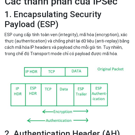
IPSec giúp mã hóa dữ liệu lớp ứng dụng
Các thành phần của IPSec
1. Encapsulating Security
Payload (ESP)
ESP cung cấp tính toàn vẹn (integrity), mã hóa (encryption), xác
thực (authentication) và chống phát lại dữ liệu (anti-replay) bằng
cách mã hóa IP headers và payload cho mỗi gói tin. Tuy nhiên,
trong chế độ Transport mode chỉ có payload được mã hóa.