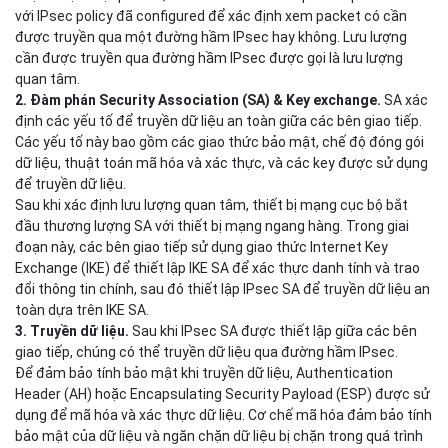
Các gói không được phép sẽ bị loại bỏ và không được trao cho
người nhận.
Cách thức hoạt động của
IPSec
IPsec hoạt động theo 4 giai đoạn:
1. Nhận dạng lưu lượng quan tâm.
Sau khi một thiết bị mạng
nhận được một packet, nó sẽ match với 5-tuple của packet đó
với IPsec policy đã configured để xác định xem packet có cần
được truyền qua một đường hầm IPsec hay không. Lưu lượng
cần được truyền qua đường hầm IPsec được gọi là lưu lượng
quan tâm.
2. Đàm phán Security Association (SA) & Key exchange.
SA xác
định các yếu tố để truyền dữ liệu an toàn giữa các bên giao tiếp.
Các yếu tố này bao gồm các giao thức bảo mật, chế độ đóng gói
dữ liệu, thuật toán mã hóa và xác thực, và các key được sử dụng
để truyền dữ liệu.
Sau khi xác định lưu lượng quan tâm, thiết bị mạng cục bộ bắt
đầu thương lượng SA với thiết bị mạng ngang hàng. Trong giai