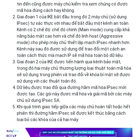
vẫn còn và không được mã hóa. Chỉ có payload và ESP
trailer được mã hóa mà thôi. Chế độ Transport thường
được sử dụng trong thiết lập VPN client-to-site.
Quy trình vận hành của IPSec
IPSec hoạt động theo 5 bước:
Máy chủ kiểm tra xem gói tin gửi đi có nên được truyền
bằng IPsec hay không. Các gói tin này được hệ thống gửi
gói tin áp dụng một phương thức mã hóa thích hợp. Các gói
tin đến cũng được máy chủ kiểm tra xem chúng có được
mã hóa đúng cách hay không.
Giai đoạn 1 của IKE bắt đầu trong đó 2 máy chủ (sử dụng
IPsec) tự xác thực với nhau để bắt đầu một kênh an toàn.
Kênh có 2 chế độ: chế độ chính (Main mode) cung cấp khả
năng bảo mật cao hơn và chế độ linh hoạt (Aggressive
mode) cho phép máy chủ thiết lập mạch IPsec nhanh hơn.
Kênh này sau đó được sử dụng để trao đổi một cách an
toàn cách thức mà mạch IP sẽ mã hóa toàn bộ dữ liệu.
Giai đoạn 2 của IKE được tiến hành qua kênh bảo mật,
trong đó hai máy chủ thương lượng loại thuật toán mã hóa