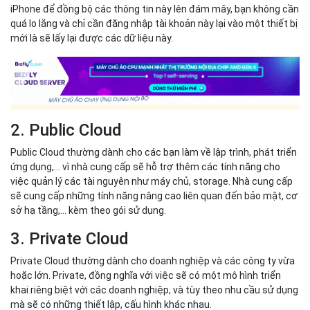
ứng dụng,… vì nhà cung cấp sẽ hỗ trợ thêm các tính năng cho
việc quản lý các tài nguyên như máy chủ, storage. Nhà cung cấp
sẽ cung cấp những tính năng nâng cao liên quan đến bảo mật, cơ
sở hạ tầng,… kèm theo gói sử dụng.
3. Private Cloud
Private Cloud thường dành cho doanh nghiệp và các công ty vừa
hoặc lớn. Private, đồng nghĩa với việc sẽ có một mô hình triển
khai riêng biệt với các doanh nghiệp, và tùy theo nhu cầu sử dụng
mà sẽ có những thiết lập, cấu hình khác nhau.
4. Hybird Cloud
Hybird Cloud là loại lưu trữ có sự kết hợp giữa Public Cloud và
Private Cloud, cho phép bạn có thể lựa chọn linh động giữa hai loại
này khi sử dụng. Về cơ bạn, nó mang lại cho doanh nghiệp nhiều
sự lựa chọn hơn trong khi hoạt động. Tuy nhiên loại hình này tốn
chi phí và tốn nhiều thời gian thực thi hơn.
Theo Bizfly Cloud chia sẻ
>> Có thể bạn quan tâm:
9 lợi ích của việc lưu trữ dữ liệu trong đám