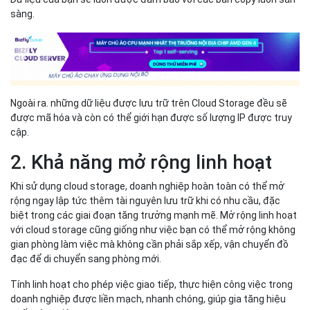
2. Khả năng mở rộng linh hoạt
Khi sử dụng cloud storage, doanh nghiệp hoàn toàn có thể mở
rộng ngay lập tức thêm tài nguyên lưu trữ khi có nhu cầu, đặc
biệt trong các giai đoạn tăng trưởng mạnh mẽ. Mở rộng linh hoạt
với cloud storage cũng giống như việc bạn có thể mở rộng không
gian phòng làm việc mà không cần phải sắp xếp, vận chuyển đồ
đạc để di chuyển sang phòng mới.
Tính linh hoạt cho phép việc giao tiếp, thực hiện công việc trong
doanh nghiệp được liền mạch, nhanh chóng, giúp gia tăng hiệu
suất công việc.
3. Tăng khả năng cộng tác, làm
việc nhóm trong doanh nghiệp
Sử dụng cloud storage, doanh nghiệp sẽ nâng cao hiệu quả làm
việc nhóm bằng các tính năng đặc trưng như: chia sẻ dữ liệu an
toàn, phân quyền rõ ràng, trao đổi, chia sẻ thông tin nhanh chóng
qua email hay qua link download, cài đặt ngày giờ hiệu lực và
quyền thao tác trên các tệp dữ liệu,...