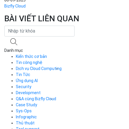
Hotline
(024) 7302 8888
-
(028) 7302 8888
Hỗ trợ kỹ thuật
support@bizflycloud.vn
Kinh doanh, CSKH
sales@bizflycloud.vn