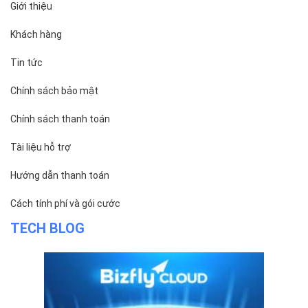
Địa chỉ:
Số 127 đường Võ Văn Tần, phường Xuân Hòa,
Thành phố Hồ Chí Minh.
Chi nhánh TP.Hải Phòng:
Địa chỉ:
310 Hai Bà Trưng, phường Lê Chân, TP. Hải
Phòng.
© 2014 Bizfly Cloud. All Rights Reserved
Điều khoản sử dụng
|
Cam kết chất lượng dịch vụ - SLA