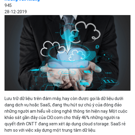
945
28-12-2019
Lưu trữ dữ liệu trên đám mây, hay còn được gọi là dữ liệu dưới
dạng dịch vụ hoặc SaaS, đang thu hút sự chú ý của đông đảo
những người am hiểu về công nghệ thông tin hiện nay. Một cuộc
khảo sát gần đây của CIO.com cho thấy 46% những người ra
quyết định CNTT đang xem xét áp dụng cloud storage. SaaS rẻ
hơn so với việc xây dựng một trung tâm dữ liệu.
Để có thể sử dụng cloud storage, các doanh nghiệp có thể hợp
tác với các nhà cung cấp đám mây để lưu trữ bất kỳ dịch vụ hoặc
ứng dụng CNTT nào, bao gồm cả CRM, ERP và lưu trữ dữ liệu.
Bizfly Cloud
Cùng
tìm hiểu thông tin chi tiết hơn qua bài
viết dưới đây.