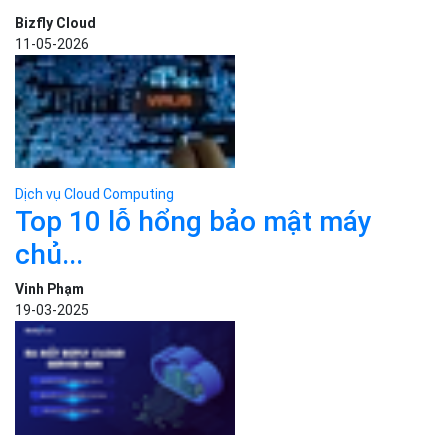
Dịch vụ Cloud Computing
Kubernetes (K8s) là gì? Tìm hiểu
cơ bản...
Sa Phạm
15-07-2025
Dịch vụ Cloud Computing
N8N là gì? Hướng dẫn cài đặt
và...
Sa Phạm
29-07-2025