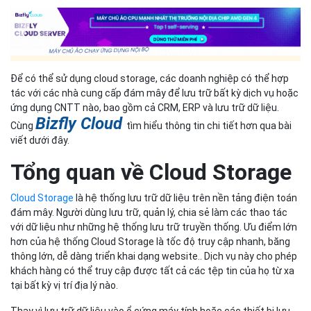
Tổng quan về Cloud Storage
Cloud Storage
là hệ thống lưu trữ dữ liệu trên nền tảng điện toán
đám mây. Người dùng lưu trữ, quản lý, chia sẻ làm các thao tác
với dữ liệu như những hệ thống lưu trữ truyền thống. Ưu điểm lớn
hơn của hệ thống Cloud Storage là tốc độ truy cập nhanh, băng
thông lớn, dễ dàng triển khai dạng website.. Dịch vụ này cho phép
khách hàng có thể truy cập được tất cả các tệp tin của họ từ xa
tại bất kỳ vị trí địa lý nào.
Thay vì lưu trữ dữ liệu vào ổ cứng máy tính hoặc các thiết bị lưu
trữ cục bộ khác như usb, bạn sẽ lưu những dữ liệu đó vào một hệ
thống lưu trữ từ xa. Máy tính sẽ được kết nối với hệ cơ sở dữ liệu
đó thông qua internet, và nhờ kết nối internet, bạn sẽ truy xuất
được dữ liệu mình cần thông qua các bảng điều khiển.
Ví dụ: Nếu đã từng tải dữ liệu lên Google Drive, tức là bạn đang sử
dụng cloud storage. Và trong trường hợp này thì Google chính là
bên cung cấp dịch vụ lưu trữ đám mây.
Vì sao doanh nghiệp nên ưu