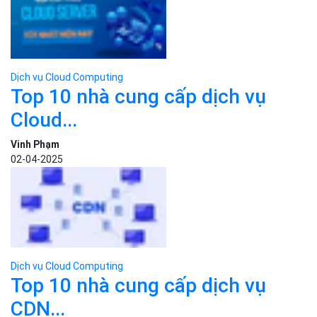
CDN...
Bizfly Cloud
11-05-2026
Dịch vụ Cloud Computing
Top 10 lỗ hổng bảo mật máy
chủ...
Vinh Phạm
19-03-2025
Dịch vụ Cloud Computing
Bizfly Cloud Server N8N: Cung
cấp sẵn n8n...
Phùng Minh Châu
20-08-2025