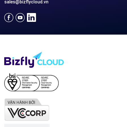
SẢN PHẨM
Bizfly Cloud Server
Bizfly Cloud CDN
Bizfly Cloud Business Email
Bizfly Cloud Load Balancer
Bizfly Cloud Simple Storage
Bizfly Cloud Pre-built Application
Bizfly Cloud VPN
Bizfly Cloud Container Registry
Xem Thêm