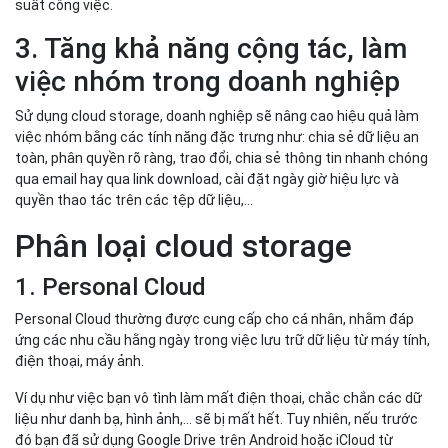
Phân loại cloud storage
1. Personal Cloud
Personal Cloud thường được cung cấp cho cá nhân, nhằm đáp
ứng các nhu cầu hằng ngày trong việc lưu trữ dữ liệu từ máy tính,
điện thoại, máy ảnh.
Ví dụ như việc bạn vô tình làm mất điện thoại, chắc chắn các dữ
liệu như danh bạ, hình ảnh,… sẽ bị mất hết. Tuy nhiên, nếu trước
đó bạn đã sử dụng Google Drive trên Android hoặc iCloud từ
iPhone để đồng bộ các thông tin này lên đám mây, bạn không cần
quá lo lắng và chỉ cần đăng nhập tài khoản này lại vào một thiết bị
mới là sẽ lấy lại được các dữ liệu này.
2. Public Cloud
Public Cloud thường dành cho các bạn làm về lập trình, phát triển