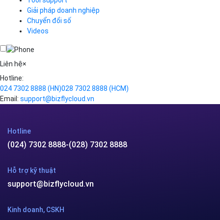
Công ty cổ phần VCCorp
Số 01 phố Nguyễn Huy Tưởng,
phường Thanh Xuân,
Thành phố Hà Nội.
MST/ĐKKD: 0101871229 do
Sở Kế hoạch và Đầu tư
cấp ngày 27/8/2015