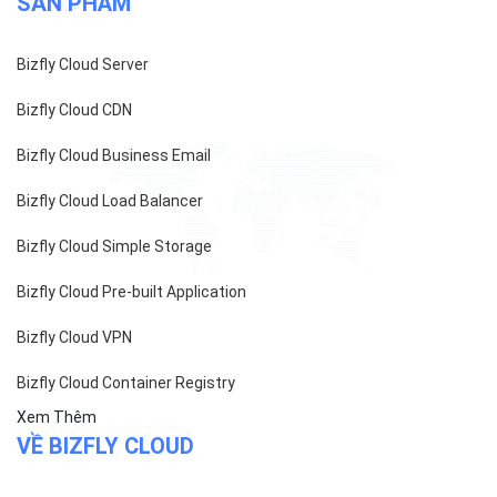
ĐỌC TIN
Trụ sở chính
Địa chỉ:
Số 01 phố Nguyễn Huy Tưởng, phường Thanh
Xuân, Thành phố Hà Nội.
Chi nhánh TP.Hồ Chí Minh: