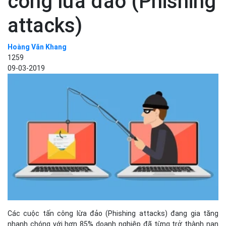
công lừa đảo (Phishing
attacks)
Hoàng Văn Khang
1259
09-03-2019
Các cuộc tấn công lừa đảo (Phishing attacks) đang gia tăng
nhanh chóng với hơn 85% doanh nghiệp đã từng trở thành nạn
nhân cho đến nay. Kiểu tấn công tuy có vẻ đơn giản nhưng có khả
năng thành công rất cao vì hacker thường nhắm mục tiêu vào
các nạn nhân một cách bất ngờ và tận dụng social engineering
để hoàn thành tấn công trót lọt.
Các kẻ tấn công sẽ ngày càng đổi mới và sáng tạo hình thức tấn