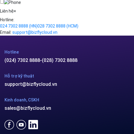
Công ty cổ phần VCCorp
Số 01 phố Nguyễn Huy Tưởng,
phường Thanh Xuân,
Thành phố Hà Nội.
MST/ĐKKD: 0101871229 do
Sở Kế hoạch và Đầu tư
cấp ngày 27/8/2015
SẢN PHẨM
Bizfly Cloud Server
Bizfly Cloud CDN
Bizfly Cloud Business Email