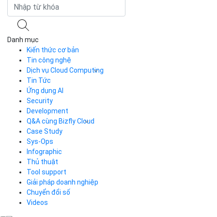
sales@bizflycloud.vn