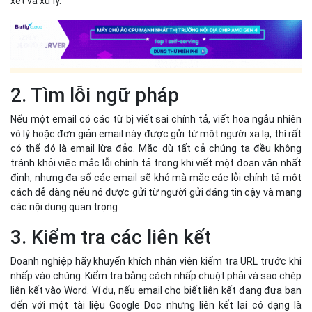
tránh khỏi việc mắc lỗi chính tả trong khi viết một đoạn văn nhất
định, nhưng đa số các email sẽ khó mà mắc các lỗi chính tả một
cách dễ dàng nếu nó được gửi từ người gửi đáng tin cậy và mang
các nội dung quan trọng
3. Kiểm tra các liên kết
Doanh nghiệp hãy khuyến khích nhân viên kiểm tra URL trước khi
nhấp vào chúng. Kiểm tra bằng cách nhấp chuột phải và sao chép
liên kết vào Word. Ví dụ, nếu email cho biết liên kết đang đưa bạn
đến với một tài liệu Google Doc nhưng liên kết lại có dạng là
badsite.example.xyz, thì đây chắc chắn là một liên kết lừa đảo.
Và ngay cả khi liên kết trông giống sẽ dẫn bạn đến với tệp Google
Docs, thì nó vẫn là lừa đảo nếu đường link chứa lỗi chính tả trong
URL, như việc thêm dấu chấm thêm hoặc dấu gạch ngang trước
dấu gạch chéo về phía trước, chẳng hạn như:
http://gogledoc.com-stz.info/.
Mặc dù mỗi bước kiểm tra này sẽ mất thêm một chút thời gian
nhưng nó vô cùng hữu hiệu, giúp doanh nghiệp tránh được những
cuộc tấn công nghiêm trọng không đáng có.