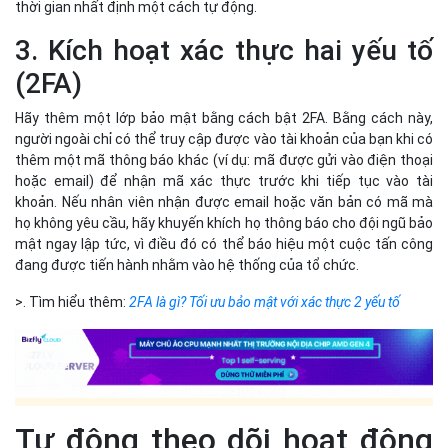
mật ngay lập tức, vì điều đó có thể báo hiệu một cuộc tấn công
đang được tiến hành nhằm vào hệ thống của tổ chức.
>. Tìm hiểu thêm:
2FA là gì? Tối ưu bảo mật với xác thực 2 yếu tố
Tự động theo dõi hoạt động
đáng ngờ trên mạng
Ngay cả khi doanh nghiệp sở hữu một lực lượng lao động với kiến
thức bảo mật nâng cao, các chính sách truy cập và công cụ mật
khẩu mạnh mẽ thì những kẻ tấn công tinh vi vẫn luôn có thể tìm
cách nào đó tấn công vào hệ thống IT của doanh nghiệp. Lúc này
chỉ có các giải pháp tự động mới có thể giám sát các liên lạc ra
bên ngoài và ngăn chặn các cuộc tấn công lừa đảo tiềm ẩn gây
thiệt hại cho doanh nghiệp. Các giải pháp này sẽ tận dụng DNS để
xác định xem có hoạt động độc hại nào trên mạng của doanh