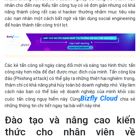
công này hơn nữa để đạt được mục đích của mình. Tấn công lừa
đảo (Phishing attack) có thể gây ra những thiệt hại nghiêm trọng,
thậm chí có khả năng phá hủy toàn bộ doanh nghiệp nhỏ. Vậy làm
cách nào bạn có thể bảo vệ doanh nghiệp của mình khỏi các
Bizfly Cloud
cuộc tấn công nguy hiểm này. Cùng
chia sẻ
những thông tin chi tiết ngay tại bài viết này nhé.
Đào tạo và nâng cao kiến
thức cho nhân viên về
Phishing
Giáo dục và đào tạo nội bộ nhân viên là một trong những hình
thức bảo vệ tốt nhất. Với lực lượng lao động có hiểu biết, học
thức cao, họ sẽ nâng cao cảnh giác và chú ý hơn đến các dấu
hiệu của một cuộc tấn công tiềm ẩn, qua đó doanh nghiệp có thể
ngăn chặn được các thông tin bị rò rỉ hoặc đánh cắp.
Nhận biết email lừa đảo rất dễ dàng vì chúng thường trông giống
như các email thông thường đến từ một nguồn đáng tin cậy và
có một vài tín hiệu bất thường dễ nhận biết sau đây: