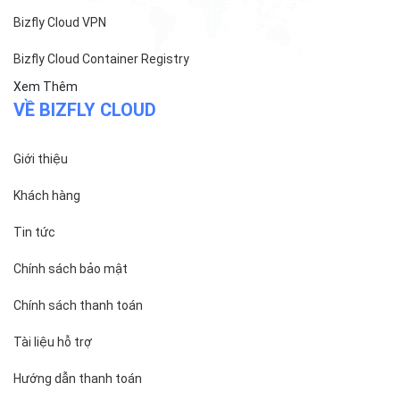
ĐỌC TIN
Trụ sở chính
Địa chỉ:
Số 01 phố Nguyễn Huy Tưởng, phường Thanh
Xuân, Thành phố Hà Nội.
Chi nhánh TP.Hồ Chí Minh:
Địa chỉ:
Số 127 đường Võ Văn Tần, phường Xuân Hòa,
Thành phố Hồ Chí Minh.
Chi nhánh TP.Hải Phòng:
Địa chỉ:
310 Hai Bà Trưng, phường Lê Chân, TP. Hải
Phòng.