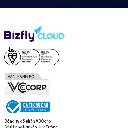
Bizfly Cloud Load Balancer
Bizfly Cloud Simple Storage
Bizfly Cloud Pre-built Application
Bizfly Cloud VPN
Bizfly Cloud Container Registry
Xem Thêm
VỀ BIZFLY CLOUD
Giới thiệu
Khách hàng
Tin tức
Chính sách bảo mật