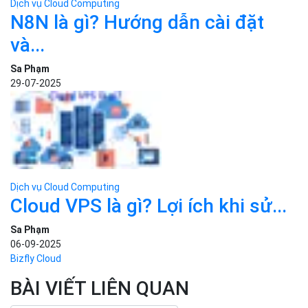
Simple Storage
Tool support
VOD
Giải pháp doanh nghiệp
VPN
Chuyển đổi số
Traffic Manager
Videos
Cloud VPS
Kafka
Videos
Liên hệ
×
Hotline:
024 7302 8888
(HN)
028 7302 8888
(HCM)
Email:
support@bizflycloud.vn
Hotline
(024) 7302 8888
-
(028) 7302 8888
Hỗ trợ kỹ thuật
support@bizflycloud.vn
Kinh doanh, CSKH