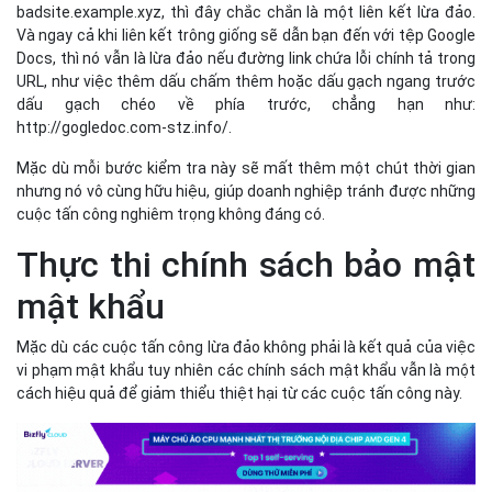
Thực thi chính sách bảo mật
mật khẩu
Mặc dù các cuộc tấn công lừa đảo không phải là kết quả của việc
vi phạm mật khẩu tuy nhiên các chính sách mật khẩu vẫn là một
cách hiệu quả để giảm thiểu thiệt hại từ các cuộc tấn công này.
1. Áp dụng các mật khẩu phức
tạp
Mật khẩu phức tạp (chứa hơn 10 ký tự, bao gồm cả chữ hoa và
chữ thường, chữ số và dấu chấm câu) sẽ gây khó khăn hơn cho
các thủ thuật và công cụ đoán biết mật khẩu. Mật khẩu cũng
không bao giờ nên được sử dụng lặp lại giữa các tài khoản khác
nhau. Nhiều ứng dụng và trang web có các biện pháp bảo mật
mật khẩu mà doanh nghiệp có thể kích hoạt để ủy quyền và xác