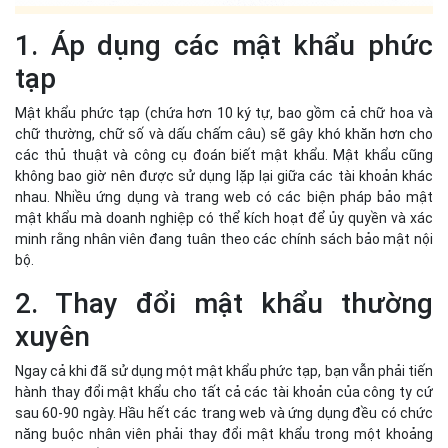
minh rằng nhân viên đang tuân theo các chính sách bảo mật nội
bộ.
2. Thay đổi mật khẩu thường
xuyên
Ngay cả khi đã sử dụng một mật khẩu phức tạp, bạn vẫn phải tiến
hành thay đổi mật khẩu cho tất cả các tài khoản của công ty cứ
sau 60-90 ngày. Hầu hết các trang web và ứng dụng đều có chức
năng buộc nhân viên phải thay đổi mật khẩu trong một khoảng
thời gian nhất định một cách tự động.
3. Kích hoạt xác thực hai yếu tố
(2FA)
Hãy thêm một lớp bảo mật bằng cách bật 2FA. Bằng cách này,
người ngoài chỉ có thể truy cập được vào tài khoản của bạn khi có
thêm một mã thông báo khác (ví dụ: mã được gửi vào điện thoại
hoặc email) để nhận mã xác thực trước khi tiếp tục vào tài
khoản. Nếu nhân viên nhận được email hoặc văn bản có mã mà
họ không yêu cầu, hãy khuyến khích họ thông báo cho đội ngũ bảo