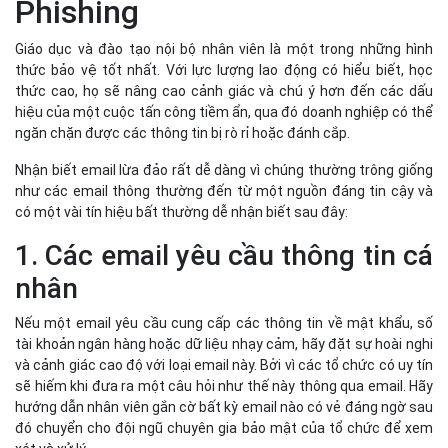
1. Các email yêu cầu thông tin cá
nhân
Nếu một email yêu cầu cung cấp các thông tin về mật khẩu, số
tài khoản ngân hàng hoặc dữ liệu nhạy cảm, hãy đặt sự hoài nghi
và cảnh giác cao độ với loại email này. Bởi vì các tổ chức có uy tín
sẽ hiếm khi đưa ra một câu hỏi như thế này thông qua email. Hãy
hướng dẫn nhân viên gắn cờ bất kỳ email nào có vẻ đáng ngờ sau
đó chuyển cho đội ngũ chuyên gia bảo mật của tổ chức để xem
xét và xử lý.
2. Tìm lỗi ngữ pháp
Nếu một email có các từ bị viết sai chính tả, viết hoa ngẫu nhiên
vô lý hoặc đơn giản email này được gửi từ một người xa lạ, thì rất
có thể đó là email lừa đảo. Mặc dù tất cả chúng ta đều không