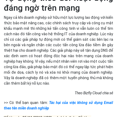
nghiệp hay không. Vì vậy, nếu một nhân viên rơi vào một cuộc tấn
công lừa đảo, giải pháp bảo mật đó có thể ngay lập tức phát hiện
mối đe dọa, cách ly nó và xóa nó khỏi mạng của doanh nghiệp.
Vậy là doanh nghiệp đã có thêm một tuyến phòng thủ mà không
cần thêm bất kỳ nỗ lực nào.
Theo Bizfly Cloud chia sẻ
>> Có thể bạn quan tâm:
Tác hại của việc không sử dụng Email
theo tên miền doanh nghiệp
Kể từ ngày 05/11/2018, VCCloud chính thức đổi tên
thành Bizfly Cloud - là nhà cung cấp các dịch vụ đám
mây hàng đầu tại Việt Nam hiện nay với các dịch vụ
nổi bật như: Bizfly Cloud Server, Bizfly CDN, Bizfly
Load Balancer, Bizfly Pre-built Application, Bizfly
Business Mail, Bizfly Simple Storage. Hãy tăng tốc
thích nghi cho doanh nghiệp cùng các giải pháp
tại đây
công nghệ của Bizfly Cloud
.
SHARE