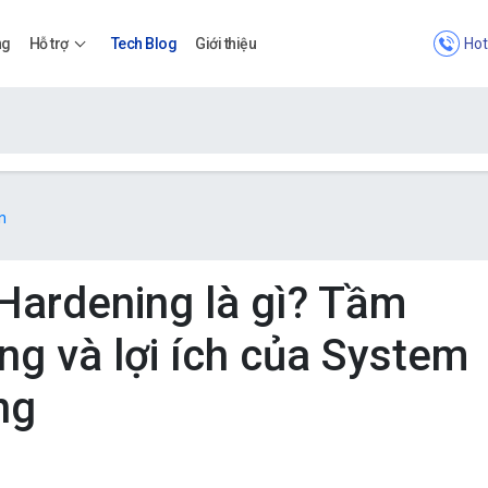
Hot
ng
Hỗ trợ
Tech Blog
Giới thiệu
Bảng giá
n
Bảng giá
Hardening là gì? Tầm
ng và lợi ích của System
Apps
ng
Bảng giá