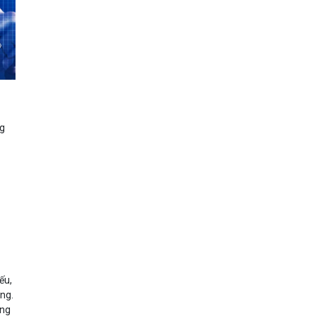
ng
ếu,
ng.
ụng