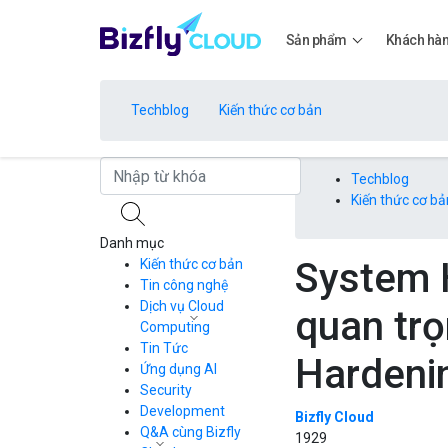
Sản phẩm
Khách hà
Techblog
Kiến thức cơ bản
Bảng giá
Techblog
Kiến thức cơ bả
Danh mục
Bảng giá
System 
Kiến thức cơ bản
Tin công nghệ
Dịch vụ Cloud
quan trọ
Bảng giá
Computing
Tin Tức
Cloud Server
Hardeni
CDN
Ứng dụng AI
Load Balancer
Security
Bảng giá
Auto Scaling
Development
Bizfly Cloud
Container Registry
Q&A cùng Bizfly
1929
Kubernetes