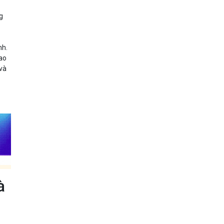
g
nh.
bao
 và
à