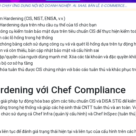
 Hardening (CIS, NIST, ENISA, v.v.)
Hardening dựa trên nhu cầu cụ thể của tổ chức bạn
công cụ kiểm toán bảo mật dựa trên tiêu chuẩn CIS để thực hiện kiểm to
nh các lỗ hổng trong hệ thống
chóng bằng cách sử dụng công cụ vá và quét lỗ hổng dựa trên tự động 
ản vá còn thiếu, bản cập nhật bảo mật và cấu hình sai
 cập/quyền của người dùng mạnh mẽ: Xóa các tài khoản và đặc quyền kh
n bộ cơ sở hạ tầng
 hóa tuân thủ được CIS chứng nhận với báo cáo tuân thủ và khắc phục tr
rdening với Chef Compliance
giải pháp tự động hóa bao gồm các tiêu chuẩn CIS và DISA STIG để kiể
hổng trong hệ thống và giúp các hệ sinh thái CNTT tuân thủ và an toàn. V
chức sử dụng cả Chef Infra (quản lý cấu hình) và Chef InSpec (tuân thủ
 liên tục để đánh giá trạng thái hiện tại và liên tục của cấu hình trên các 