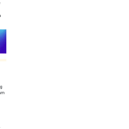
ơ
a
ng
iảm
.