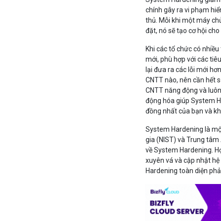
chính gây ra vi phạm hiển
thủ. Mỗi khi một máy c
đặt, nó sẽ tạo cơ hội cho
Khi các tổ chức có nhiều 
mới, phù hợp với các tiêu
lại đưa ra các lỗi mới hơ
CNTT nào, nên cần hết s
CNTT năng động và luôn t
động hóa giúp System Ha
đồng nhất của bạn và khắ
System Hardening là một
gia (NIST) và Trung tâm 
về System Hardening. Họ
xuyên vá và cập nhật hệ
Hardening toàn diện phả