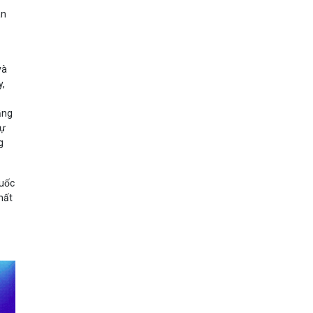
ân
và
y,
ầng
tự
g
Quốc
hất