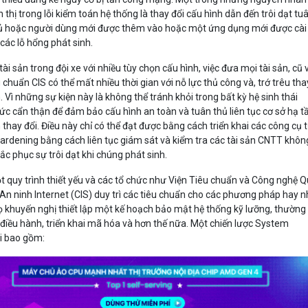
 thị trong lỗi kiểm toán hệ thống là thay đổi cấu hình dẫn đến trôi dạt tu
hủ hoặc người dùng mới được thêm vào hoặc một ứng dụng mới được cài
 các lỗ hổng phát sinh.
tài sản trong đội xe với nhiều tùy chọn cấu hình, việc đưa mọi tài sản, cũ 
 chuẩn CIS có thể mất nhiều thời gian với nỗ lực thủ công và, trớ trêu tha
n. Vì những sự kiện này là không thể tránh khỏi trong bất kỳ hệ sinh thái
ức cẩn thận để đảm bảo cấu hình an toàn và tuân thủ liên tục cơ sở hạ t
hay đổi. Điều này chỉ có thể đạt được bằng cách triển khai các công cụ 
rdening bằng cách liên tục giám sát và kiểm tra các tài sản CNTT khôn
c phục sự trôi dạt khi chúng phát sinh.
 quy trình thiết yếu và các tổ chức như Viện Tiêu chuẩn và Công nghệ 
An ninh Internet (CIS) duy trì các tiêu chuẩn cho các phương pháp hay n
 khuyến nghị thiết lập một kế hoạch bảo mật hệ thống kỹ lưỡng, thường
 điều hành, triển khai mã hóa và hơn thế nữa. Một chiến lược System
i bao gồm: