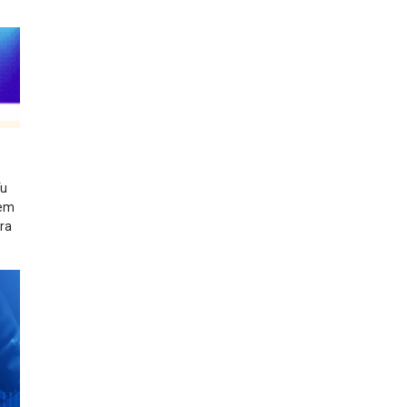
ểu
tem
tra