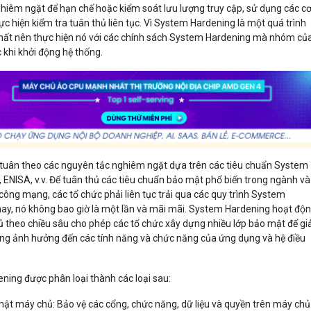
ghiêm ngặt để hạn chế hoặc kiểm soát lưu lượng truy cập, sử dụng các c
ực hiện kiểm tra tuân thủ liên tục. Vì System Hardening là một quá trình
 nhất nên thực hiện nó với các chính sách System Hardening mà nhóm củ
c khi khởi động hệ thống.
 tuân theo các nguyên tắc nghiêm ngặt dựa trên các tiêu chuẩn System
 ENISA, v.v. Để tuân thủ các tiêu chuẩn bảo mật phổ biến trong ngành và
ông mạng, các tổ chức phải liên tục trải qua các quy trình System
ay, nó không bao giờ là một lần và mãi mãi. System Hardening hoạt độ
ủ theo chiều sâu cho phép các tổ chức xây dựng nhiều lớp bảo mật để g
ng ảnh hưởng đến các tính năng và chức năng của ứng dụng và hệ điều
ning được phân loại thành các loại sau:
t máy chủ: Bảo vệ các cổng, chức năng, dữ liệu và quyền trên máy chủ