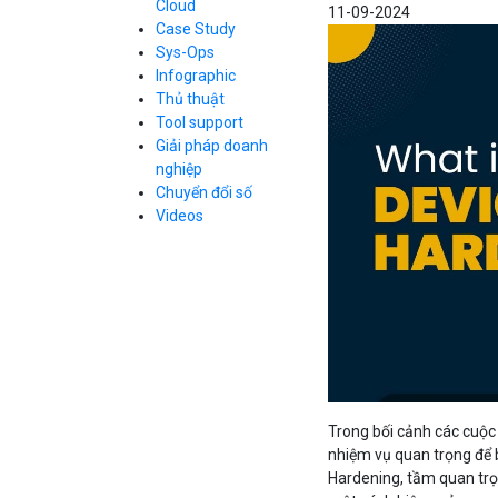
Cloud
11-09-2024
Cloud Database
Case Study
Q&A về Bizfly
Bảng giá
Call Center
Cloud Server
Sys-Ops
Business Email
Q&A về Bizfly
Thao tác kết nối
Infographic
Simple Storage
tới server
Business Email
Thủ thuật
VOD
Videos
Videos
Tool support
Bảng giá
VPN
Giải pháp doanh
Traffic Manager
nghiệp
Cloud VPS
Chuyển đổi số
Kafka
Bảng giá
Videos
Videos
Bảng giá
Bảng giá
Trong bối cảnh các cuộc
nhiệm vụ quan trọng để b
Hardening, tầm quan trọ