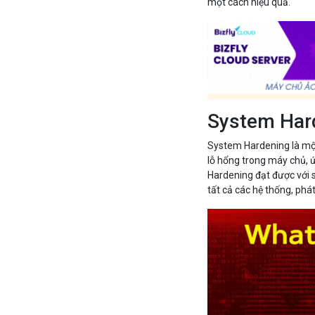
một cách hiệu quả.
System Hard
System Hardening là mộ
lỗ hổng trong máy chủ, 
Hardening đạt được với s
tất cả các hệ thống, phá