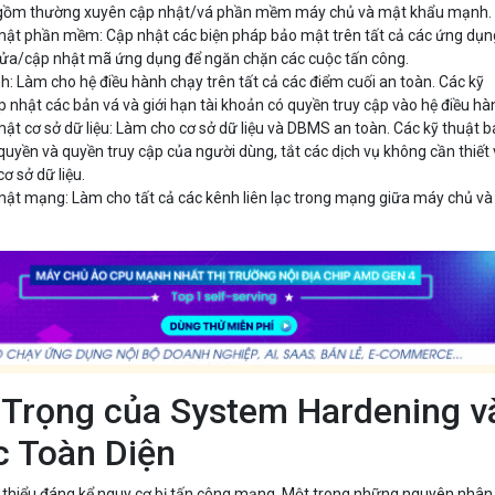
 gồm thường xuyên cập nhật/vá phần mềm máy chủ và mật khẩu mạnh.
ật phần mềm: Cập nhật các biện pháp bảo mật trên tất cả các ứng dụn
sửa/cập nhật mã ứng dụng để ngăn chặn các cuộc tấn công.
nh: Làm cho hệ điều hành chạy trên tất cả các điểm cuối an toàn. Các kỹ
 nhật các bản vá và giới hạn tài khoản có quyền truy cập vào hệ điều hà
t cơ sở dữ liệu: Làm cho cơ sở dữ liệu và DBMS an toàn. Các kỹ thuật 
quyền và quyền truy cập của người dùng, tắt các dịch vụ không cần thiết
ơ sở dữ liệu.
ật mạng: Làm cho tất cả các kênh liên lạc trong mạng giữa máy chủ và
.
Trọng của System Hardening v
c Toàn Diện
thiểu đáng kể nguy cơ bị tấn công mạng. Một trong những nguyên nhân