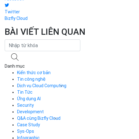
Twitter
Bizfly Cloud
BÀI VIẾT LIÊN QUAN
Danh mục
Kiến thức cơ bản
Tin công nghệ
Dịch vụ Cloud Computing
Tin Tức
Cloud Server
CDN
Ứng dụng AI
Load Balancer
Security
Auto Scaling
Development
Container Registry
Q&A cùng Bizfly Cloud
Kubernetes
Case Study
Q&A về Bizfly Cloud Server
Cloud Database
Q&A về Bizfly Business Email
Thao tác kết nối tới server
Sys-Ops
Call Center
Videos
Videos
Infographic