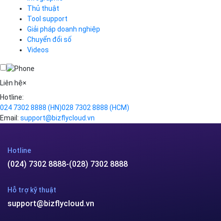
Business Email
Thủ thuật
Simple Storage
Tool support
VOD
Giải pháp doanh nghiệp
VPN
Chuyển đổi số
Traffic Manager
Videos
Cloud VPS
Kafka
Videos
Liên hệ
×
Hotline:
024 7302 8888
(HN)
028 7302 8888
(HCM)
Email:
support@bizflycloud.vn
Hotline
(024) 7302 8888
-
(028) 7302 8888
Hỗ trợ kỹ thuật
support@bizflycloud.vn