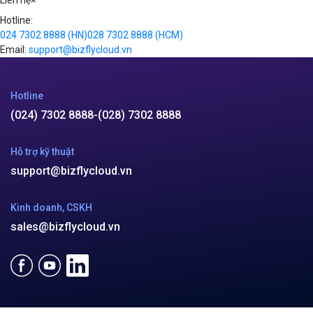
Liên hệ
×
Hotline:
024 7302 8888
(HN)
028 7302 8888
(HCM)
Email:
support@bizflycloud.vn
Hotline
(024) 7302 8888
-
(028) 7302 8888
Hỗ trợ kỹ thuật
support@bizflycloud.vn
Kinh doanh, CSKH
sales@bizflycloud.vn