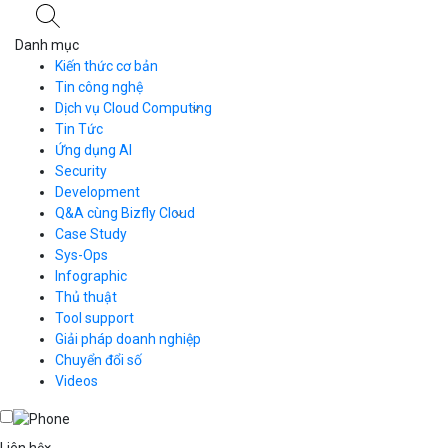
Danh mục
Kiến thức cơ bản
Tin công nghệ
Dịch vụ Cloud Computing
Tin Tức
Cloud Server
CDN
Ứng dụng AI
Load Balancer
Security
Auto Scaling
Development
Container Registry
Q&A cùng Bizfly Cloud
Kubernetes
Case Study
Q&A về Bizfly Cloud Server
Cloud Database
Q&A về Bizfly Business Email
Thao tác kết nối tới server
Sys-Ops
Call Center
Videos
Videos
Infographic
Business Email
Thủ thuật
Simple Storage
Tool support
VOD
Giải pháp doanh nghiệp
VPN
Chuyển đổi số
Traffic Manager
Videos
Cloud VPS
Kafka
Videos