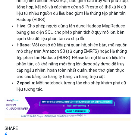
hỗ trợ tiêu chuẩn ANSI SQL, bao gồm các truy vấn phức tạp,
tổng hợp, kết nối và các hàm cửa sổ. Presto có thể xử lý dữ
liệu từ nhiều nguồn dữ liệu bao gồm Hệ thống tệp phân tán
Hadoop (HDFS).
Hive:
Cho phép người dùng tận dụng Hadoop MapReduce
bằng giao diện SQL, cho phép phân tích ở quy mô lớn, bên
cạnh kho dữ liệu phân tán và chịu lỗi.
HBase:
Một cơ sở dữ liệu phi quan hệ, phiên bản, mã nguồn
mở chạy trên Amazon S3 (sử dụng EMRFS) hoặc Hệ thống
tệp phân tán Hadoop (HDFS). HBase là một kho dữ liệu lớn
phân tán, có khả năng mở rộng lớn được xây dựng để truy
cập ngẫu nhiên, hoàn toàn nhất quán, theo thời gian thực
cho các bảng có hàng tỷ hàng và hàng triệu cột.
Zeppelin:
Một notebook tương tác cho phép khám phá dữ
liệu tương tác.
SHARE