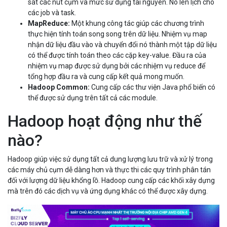
sát các nút cụm và mức sử dụng tài nguyên. Nó lên lịch cho
các job và task.
MapReduce:
Một khung công tác giúp các chương trình
thực hiện tính toán song song trên dữ liệu. Nhiệm vụ map
nhận dữ liệu đầu vào và chuyển đổi nó thành một tập dữ liệu
có thể được tính toán theo các cặp key-value. Đầu ra của
nhiệm vụ map được sử dụng bởi các nhiệm vụ reduce để
tổng hợp đầu ra và cung cấp kết quả mong muốn.
Hadoop Common:
Cung cấp các thư viện Java phổ biến có
thể được sử dụng trên tất cả các module.
Hadoop hoạt động như thế
nào?
Hadoop giúp việc sử dụng tất cả dung lượng lưu trữ và xử lý trong
các máy chủ cụm dễ dàng hơn và thực thi các quy trình phân tán
đối với lượng dữ liệu khổng lồ. Hadoop cung cấp các khối xây dựng
mà trên đó các dịch vụ và ứng dụng khác có thể được xây dựng.