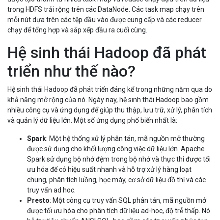
trong HDFS trải rộng trên các DataNode. Các task map chạy trên
mỗi nút dựa trên các tệp đầu vào được cung cấp và các reducer
chạy để tổng hợp và sắp xếp đầu ra cuối cùng.
Hệ sinh thái Hadoop đã phát
triển như thế nào?
Hệ sinh thái Hadoop đã phát triển đáng kể trong những năm qua do
khả năng mở rộng của nó. Ngày nay, hệ sinh thái Hadoop bao gồm
nhiều công cụ và ứng dụng để giúp thu thập, lưu trữ, xử lý, phân tích
và quản lý dữ liệu lớn. Một số ứng dụng phổ biến nhất là:
Spark
: Một hệ thống xử lý phân tán, mã nguồn mở thường
được sử dụng cho khối lượng công việc dữ liệu lớn. Apache
Spark sử dụng bộ nhớ đệm trong bộ nhớ và thực thi được tối
ưu hóa để có hiệu suất nhanh và hỗ trợ xử lý hàng loạt
chung, phân tích luồng, học máy, cơ sở dữ liệu đồ thị và các
truy vấn ad hoc.
Presto
: Một công cụ truy vấn SQL phân tán, mã nguồn mở
được tối ưu hóa cho phân tích dữ liệu ad-hoc, độ trễ thấp. Nó