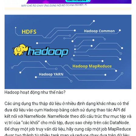
Hadoop hoạt động như thế nào?
Các ứng dụng thu thập dữ liệu ở nhiều định dạng khác nhau có thể
đưa dữ liệu vào cụm Hadoop bằng cách sử dụng thao tác API để
kết nối với NameNode. NameNode theo dõi cấu trúc thư mục tệp và
vị trí của “các khối” cho mỗi tệp, được sao chép trên các DataNode.
Để chạy một job truy vấn dữ liệu, hãy cung cấp một job MapReduce
được tạo thành từ nhiều task map và reduce chạy dựa trên dữ liệu