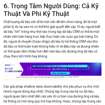
6. Trọng Tâm Người Dùng: Cả Kỹ
Thuật Và Phi Kỹ Thuật
Chất lượng dữ liệu vốn dĩ là một vấn đề liên chức năng, đó là một
phần lý do tại sao nó có thể khó giải quyết đến vậy. Ví dụ: người biết
dữ liệu “tốt” trông như thế nào trong tập dữ liệu CRM có thể là một
nhân viên bán hàng trực tiếp thực hiện các cuộc gọi bán hàng. Do
đó, người di chuyển (hoặc nhập) dữ liệu từ hệ thống CRM vào kho
dữ liệu có thể hoàn toàn không hiểu rõ về điều này và đương nhiên
có thể quan tâm nhiều hơn đến việc liệu các đường ống dữ liệu có
chạy theo lịch trình hay không.
Các giải pháp shallow data observability chủ yếu phục vụ cho một
nhóm người dùng duy nhất. Chúng tập trung vào kỹ sư dữ liệu,
người quan tâm nhất đến các yếu tố cơ bản của đường ống và liệu
hệ thống có mở rộng quy mô hay không. Hoặc, chúng tập trung vào