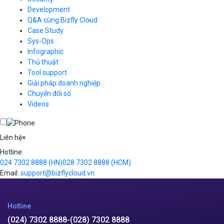
Auto Scaling
Development
Container Registry
Q&A cùng Bizfly Cloud
Kubernetes
Case Study
Q&A về Bizfly Cloud Server
Cloud Database
Q&A về Bizfly Business Email
Thao tác kết nối tới server
Sys-Ops
Call Center
Videos
Videos
Infographic
Business Email
Thủ thuật
Simple Storage
Tool support
VOD
Giải pháp doanh nghiệp
VPN
Chuyển đổi số
Traffic Manager
Videos
Cloud VPS
Kafka
Videos
Liên hệ
×
Hotline:
024 7302 8888
(HN)
028 7302 8888
(HCM)
Email:
support@bizflycloud.vn
Hotline
(024) 7302 8888
-
(028) 7302 8888