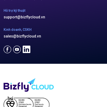
Hỗ trợ kỹ thuật
support@bizflycloud.vn
Kinh doanh, CSKH
sales@bizflycloud.vn