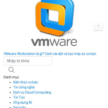
›
VMware Workstation là gì? Cách cài đặt và tạo máy ảo cơ bản
7 
Danh mục
Kiến thức cơ bản
Tin công nghệ
Dịch vụ Cloud Computing
Tin Tức
Cloud Server
CDN
Ứng dụng AI
Load Balancer
Security