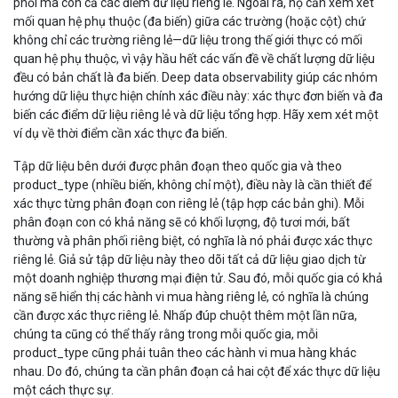
phối mà còn cả các điểm dữ liệu riêng lẻ. Ngoài ra, họ cần xem xét
mối quan hệ phụ thuộc (đa biến) giữa các trường (hoặc cột) chứ
không chỉ các trường riêng lẻ—dữ liệu trong thế giới thực có mối
quan hệ phụ thuộc, vì vậy hầu hết các vấn đề về chất lượng dữ liệu
đều có bản chất là đa biến. Deep data observability giúp các nhóm
hướng dữ liệu thực hiện chính xác điều này: xác thực đơn biến và đa
biến các điểm dữ liệu riêng lẻ và dữ liệu tổng hợp. Hãy xem xét một
ví dụ về thời điểm cần xác thực đa biến.
Tập dữ liệu bên dưới được phân đoạn theo quốc gia và theo
product_type (nhiều biến, không chỉ một), điều này là cần thiết để
xác thực từng phân đoạn con riêng lẻ (tập hợp các bản ghi). Mỗi
phân đoạn con có khả năng sẽ có khối lượng, độ tươi mới, bất
thường và phân phối riêng biệt, có nghĩa là nó phải được xác thực
riêng lẻ. Giả sử tập dữ liệu này theo dõi tất cả dữ liệu giao dịch từ
một doanh nghiệp thương mại điện tử. Sau đó, mỗi quốc gia có khả
năng sẽ hiển thị các hành vi mua hàng riêng lẻ, có nghĩa là chúng
cần được xác thực riêng lẻ. Nhấp đúp chuột thêm một lần nữa,
chúng ta cũng có thể thấy rằng trong mỗi quốc gia, mỗi
product_type cũng phải tuân theo các hành vi mua hàng khác
nhau. Do đó, chúng ta cần phân đoạn cả hai cột để xác thực dữ liệu
một cách thực sự.