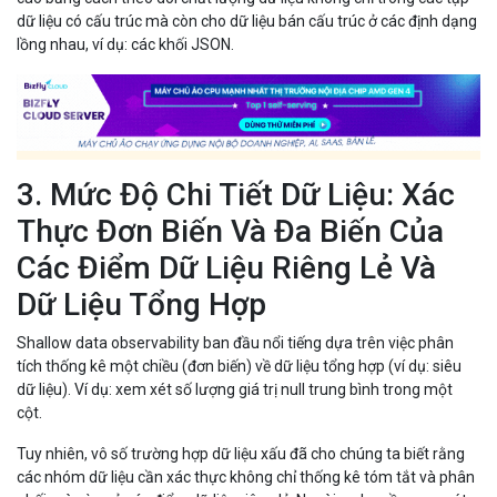
dữ liệu có cấu trúc mà còn cho dữ liệu bán cấu trúc ở các định dạng
lồng nhau, ví dụ: các khối JSON.
3. Mức Độ Chi Tiết Dữ Liệu: Xác
Thực Đơn Biến Và Đa Biến Của
Các Điểm Dữ Liệu Riêng Lẻ Và
Dữ Liệu Tổng Hợp
Shallow data observability ban đầu nổi tiếng dựa trên việc phân
tích thống kê một chiều (đơn biến) về dữ liệu tổng hợp (ví dụ: siêu
dữ liệu). Ví dụ: xem xét số lượng giá trị null trung bình trong một
cột.
Tuy nhiên, vô số trường hợp dữ liệu xấu đã cho chúng ta biết rằng
các nhóm dữ liệu cần xác thực không chỉ thống kê tóm tắt và phân