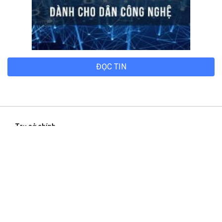
ĐỌC TIN
Trụ sở chính
Địa chỉ:
Số 01 phố Nguyễn Huy Tưởng, phường Thanh
Xuân, Thành phố Hà Nội.
Chi nhánh TP.Hồ Chí Minh:
Địa chỉ:
Số 127 đường Võ Văn Tần, phường Xuân Hòa,
Thành phố Hồ Chí Minh.