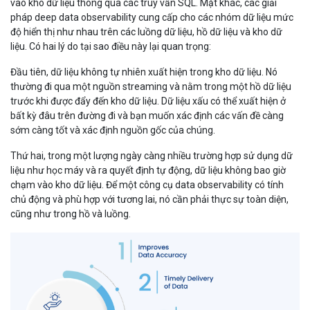
vào kho dữ liệu thông qua các truy vấn SQL. Mặt khác, các giải
pháp deep data observability cung cấp cho các nhóm dữ liệu mức
độ hiển thị như nhau trên các luồng dữ liệu, hồ dữ liệu và kho dữ
liệu. Có hai lý do tại sao điều này lại quan trọng:
Đầu tiên, dữ liệu không tự nhiên xuất hiện trong kho dữ liệu. Nó
thường đi qua một nguồn streaming và nằm trong một hồ dữ liệu
trước khi được đẩy đến kho dữ liệu. Dữ liệu xấu có thể xuất hiện ở
bất kỳ đâu trên đường đi và bạn muốn xác định các vấn đề càng
sớm càng tốt và xác định nguồn gốc của chúng.
Thứ hai, trong một lượng ngày càng nhiều trường hợp sử dụng dữ
liệu như học máy và ra quyết định tự động, dữ liệu không bao giờ
chạm vào kho dữ liệu. Để một công cụ data observability có tính
chủ động và phù hợp với tương lai, nó cần phải thực sự toàn diện,
cũng như trong hồ và luồng.