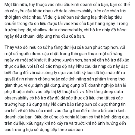
Một lần nữa, tùy thuộc vào nhu cầu kinh doanh của bạn, bạn có thể
có các yêu cầu khác nhau về data observability trên các chân trời
thời gian khác nhau. Ví dụ: giả sử bạn sử dụng loại thiết lập tiêu
chuẩn trong đó dữ liệu được tải vào kho của bạn hàng ngày. Trong
trường hợp đó, shallow data observability, chỉ hỗ trợ nhịp độ hàng
ngày tiêu chuẩn, đáp ứng nhu cầu của bạn.
Thay vào đó, nếu cơ sở hạ tầng dữ liệu của bạn phức tạp hơn, với
một số nguồn được cập nhật trong thời gian thực, một số hàng
ngày và một số khác ít thường xuyên hơn, bạn sẽ cần hỗ trợ để xác
thực dữ liệu với tất cả các nhịp độ này. Nhu cầu đa nhịp độ này đặc
biệt đúng đối với các công ty dựa vào bất kỳ loại dữ liệu nào để ra
quyết định nhanh chóng hoặc các tính năng sản phẩm trong thời
gian thực, ví dụ: định giá động, ứng dụng IoT, doanh nghiệp bán lẻ
phụ thuộc nhiều vào tiếp thị kỹ thuật số, v.v. Nền tảng deep data
observability có hỗ trợ đầy đủ để xác thực dữ liệu cho tất cả các
trường hợp sử dụng này. Nó đảm bảo rằng bạn có được thông tin
chi tiết về dữ liệu của mình vào đúng thời điểm theo bối cảnh kinh
doanh của bạn. Điều đó cũng có nghĩa là bạn có thể hành động dựa
trên dữ liệu xấu ngay khi nó xảy ra và trước khi nó ảnh hưởng đến
các trường hợp sử dụng tiếp theo của bạn.