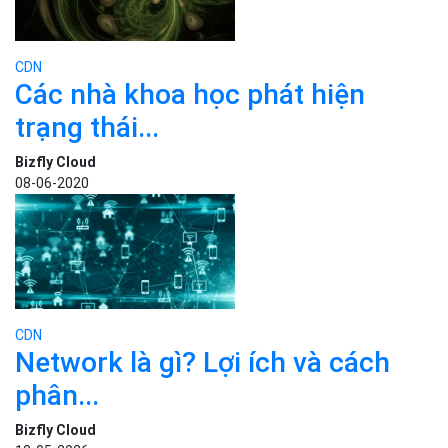
CDN
Các nhà khoa học phát hiện
trạng thái...
Bizfly Cloud
08-06-2020
CDN
Network là gì? Lợi ích và cách
phân...
Bizfly Cloud