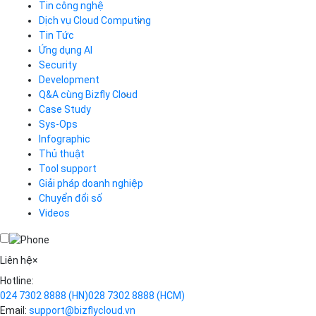
Tin công nghệ
Dịch vụ Cloud Computing
Tin Tức
Cloud Server
CDN
Ứng dụng AI
Load Balancer
Security
Auto Scaling
Development
Container Registry
Q&A cùng Bizfly Cloud
Kubernetes
Case Study
Q&A về Bizfly Cloud Server
Cloud Database
Q&A về Bizfly Business Email
Thao tác kết nối tới server
Sys-Ops
Call Center
Videos
Videos
Infographic
Business Email
Thủ thuật
Simple Storage
Tool support
VOD
Giải pháp doanh nghiệp
VPN
Chuyển đổi số
Traffic Manager
Videos
Cloud VPS
Kafka
Videos
Liên hệ
×
Hotline:
024 7302 8888
(HN)
028 7302 8888
(HCM)
Email:
support@bizflycloud.vn