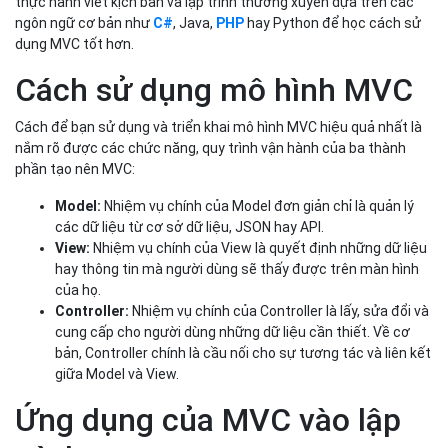
thực hành viết kịch bản và lập trình thường xuyên dựa trên các
ngôn ngữ cơ bản như
C#
, Java,
PHP
hay Python để học cách sử
dụng MVC tốt hơn.
Cách sử dụng mô hình MVC
Cách để bạn sử dụng và triển khai mô hình MVC hiệu quả nhất là
nắm rõ được các chức năng, quy trình vận hành của ba thành
phần tạo nên MVC:
Model:
Nhiệm vụ chính của Model đơn giản chỉ là quản lý
các dữ liệu từ cơ sở dữ liệu, JSON hay API.
View:
Nhiệm vụ chính của View là quyết định những dữ liệu
hay thông tin mà người dùng sẽ thấy được trên màn hình
của họ.
Controller:
Nhiệm vụ chính của Controller là lấy, sửa đổi và
cung cấp cho người dùng những dữ liệu cần thiết. Về cơ
bản, Controller chính là cầu nối cho sự tương tác và liên kết
giữa Model và View.
Ứng dụng của MVC vào lập