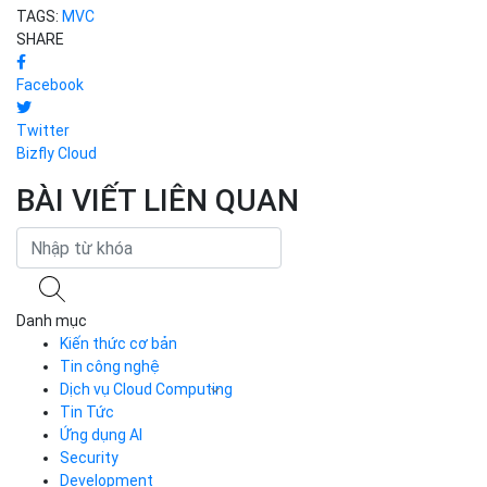
TAGS:
MVC
SHARE
Facebook
Twitter
Bizfly Cloud
BÀI VIẾT LIÊN QUAN
Danh mục
Kiến thức cơ bản
Tin công nghệ
Dịch vụ Cloud Computing
Tin Tức
Cloud Server
CDN
Ứng dụng AI
Load Balancer
Security
Auto Scaling
Development