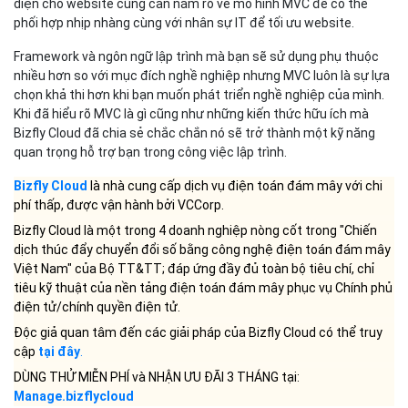
diện cho website cũng cần nắm rõ về mô hình MVC để có thể
phối hợp nhịp nhàng cùng với nhân sự IT để tối ưu website.
Framework và ngôn ngữ lập trình mà bạn sẽ sử dụng phụ thuộc
nhiều hơn so với mục đích nghề nghiệp nhưng MVC luôn là sự lựa
chọn khả thi hơn khi bạn muốn phát triển nghề nghiệp của mình.
Khi đã hiểu rõ MVC là gì cũng như những kiến thức hữu ích mà
Bizfly Cloud đã chia sẻ chắc chắn nó sẽ trở thành một kỹ năng
quan trọng hỗ trợ bạn trong công việc lập trình.
Bizfly Cloud
là nhà cung cấp dịch vụ điện toán đám mây với chi
phí thấp, được vận hành bởi VCCorp.
Bizfly Cloud là một trong 4 doanh nghiệp nòng cốt trong "Chiến
dịch thúc đẩy chuyển đổi số bằng công nghệ điện toán đám mây
Việt Nam" của Bộ TT&TT; đáp ứng đầy đủ toàn bộ tiêu chí, chỉ
tiêu kỹ thuật của nền tảng điện toán đám mây phục vụ Chính phủ
điện tử/chính quyền điện tử.
Độc giả quan tâm đến các giải pháp của Bizfly Cloud có thể truy
cập
tại đây
.
DÙNG THỬ MIỄN PHÍ và NHẬN ƯU ĐÃI 3 THÁNG tại:
Manage.bizflycloud