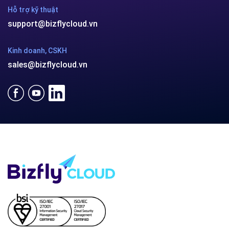
Hỗ trợ kỹ thuật
support@bizflycloud.vn
Kinh doanh, CSKH
sales@bizflycloud.vn