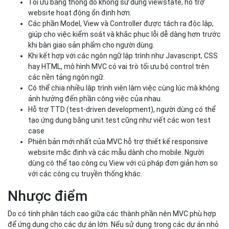
Tối ưu băng thông do không sử dụng viewstate, hỗ trợ
website hoạt động ổn định hơn.
Các phần Model, View và Controller được tách ra độc lập,
giúp cho việc kiểm soát và khắc phục lỗi dễ dàng hơn trước
khi bàn giao sản phẩm cho người dùng.
Khi kết hợp với các ngôn ngữ lập trình như Javascript, CSS
hay HTML, mô hình MVC có vai trò tối ưu bộ control trên
các nền tảng ngôn ngữ.
Có thể chia nhiều lập trình viên làm việc cùng lúc mà không
ảnh hưởng đến phần công việc của nhau.
Hỗ trợ TTD (test-driven development), người dùng có thể
tạo ứng dụng bằng unit test cũng như viết các won test
case
Phiên bản mới nhất của MVC hỗ trợ thiết kế responsive
website mặc định và các mẫu dành cho mobile. Người
dùng có thể tạo công cụ View với cú pháp đơn giản hơn so
với các công cụ truyền thống khác.
Nhược điểm
Do có tính phân tách cao giữa các thành phần nên MVC phù hợp
để ứng dụng cho các dự án lớn. Nếu sử dụng trong các dự án nhỏ