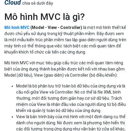
Cloud
chia sẻ dưới đây.
Mô hình MVC là gì?
Mô hình MVC
(Model - View - Controller)
là một mô hình thiết kế
được chủ yếu sử dụng trong kỹ thuật phần mềm. Đây được xem
là một mẫu kiến trúc phần mềm tạo lập giao diện người dùng trên
máy tính có thể thông qua việc tách biệt các mối quan tâm để
khuyến khích tổ chức cải tiến các ứng dụng.
Mô hình MVC với mục tiêu giúp cấu trúc các mối quan tâm riêng
biệt của ứng dụng thành ba phần được kết nối với nhau bao gồm
Model (dữ liệu), View (giao diện) và Controller (bộ điều khiển):
Model là bộ phận lưu trữ toàn bộ dữ liệu của ứng dụng và là
cầu nối giữa View và Controller. Nó có thể là file XML bình
thường, một đối tượng đơn giản hay cơ sở dữ liệu. Trách
nhiệm của View là nhận đầu vào của người dùng từ bộ điều
khiển và quản lý toàn bộ dữ liệu của ứng dụng.
View là bản trình bày của mô hình với một định dạng cụ thể
dành cho người dùng. Nó được xem là phương tiện hiển thị
các đối tượng trong ứng dụng như văn bản từ cửa sổ khác,