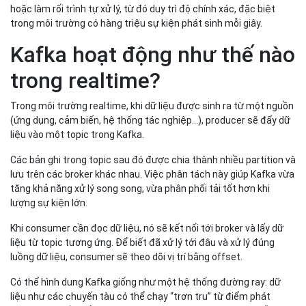
hoặc làm rối trình tự xử lý, từ đó duy trì độ chính xác, đặc biệt
trong môi trường có hàng triệu sự kiện phát sinh mỗi giây.
Kafka hoạt động như thế nào
trong realtime?
Trong môi trường realtime, khi dữ liệu được sinh ra từ một nguồn
(ứng dụng, cảm biến, hệ thống tác nghiệp…), producer sẽ đẩy dữ
liệu vào một topic trong Kafka.
Các bản ghi trong topic sau đó được chia thành nhiều partition và
lưu trên các broker khác nhau. Việc phân tách này giúp Kafka vừa
tăng khả năng xử lý song song, vừa phân phối tải tốt hơn khi
lượng sự kiện lớn.
Khi consumer cần đọc dữ liệu, nó sẽ kết nối tới broker và lấy dữ
liệu từ topic tương ứng. Để biết đã xử lý tới đâu và xử lý đúng
luồng dữ liệu, consumer sẽ theo dõi vị trí bằng offset.
Có thể hình dung Kafka giống như một hệ thống đường ray: dữ
liệu như các chuyến tàu có thể chạy “trơn tru” từ điểm phát