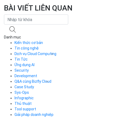
BÀI VIẾT LIÊN QUAN
Danh mục
Kiến thức cơ bản
Tin công nghệ
Dịch vụ Cloud Computing
Tin Tức
Cloud Server
CDN
Ứng dụng AI
Load Balancer
Security
Auto Scaling
Development
Container Registry
Q&A cùng Bizfly Cloud
Kubernetes
Case Study
Q&A về Bizfly Cloud Server
Cloud Database
Q&A về Bizfly Business Email
Thao tác kết nối tới server
Sys-Ops
Call Center
Videos
Videos
Infographic
Business Email
Thủ thuật
Simple Storage
Tool support
VOD
Giải pháp doanh nghiệp
VPN