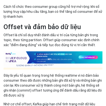
Cách tổ chức theo consumer group cũng hỗ trợ mở rộng: khi số
lượng truy cập/nhu cầu tăng, bạn có thể tăng số consumer để xử
lý nhanh hơn.
Offset và đảm bảo dữ liệu
Offset là chỉ số duy nhất đánh dấu vị trí của từng bản ghi trong
topic, theo từng partition. Offset giúp consumer xác định chính
xác “điểm đang đứng” và tiếp tục đọc đúng từ vị trí cần thiết.
Đây là yếu tố quan trọng trong hệ thống realtime vì nó đảm bảo
consumer theo dõi được những bản ghi đã xử lý và những bản ghi
còn lại. Khi consumer xử lý thành công một bản ghi, hệ thống sẽ
ghi nhận (commit) offset tương ứng để đánh dấu rằng dữ liệu đó
đã được xử lý.
Nhờ cơ chế offset, Kafka giúp hạn chế tình trạng mất dữ liệu