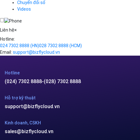
Chuyển đổi số
Traffic Manager
Videos
Cloud VPS
Kafka
Videos
Liên hệ
×
Hotline:
024 7302 8888
(HN)
028 7302 8888
(HCM)
Email:
support@bizflycloud.vn
Hotline
(024) 7302 8888
-
(028) 7302 8888
Hỗ trợ kỹ thuật
support@bizflycloud.vn
Kinh doanh, CSKH
sales@bizflycloud.vn