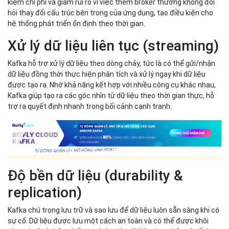
kiệm chi phí và giảm rủi ro vì việc thêm broker thường không đòi
hỏi thay đổi cấu trúc bên trong của ứng dụng, tạo điều kiện cho
hệ thống phát triển ổn định theo thời gian.
Xử lý dữ liệu liên tục (streaming)
Kafka hỗ trợ xử lý dữ liệu theo dòng chảy, tức là có thể gửi/nhận
dữ liệu đồng thời thực hiện phân tích và xử lý ngay khi dữ liệu
được tạo ra. Nhờ khả năng kết hợp với nhiều công cụ khác nhau,
Kafka giúp tạo ra các góc nhìn từ dữ liệu theo thời gian thực, hỗ
trợ ra quyết định nhanh trong bối cảnh cạnh tranh.
Độ bền dữ liệu (durability &
replication)
Kafka chú trọng lưu trữ và sao lưu để dữ liệu luôn sẵn sàng khi có
sự cố. Dữ liệu được lưu một cách an toàn và có thể được khôi