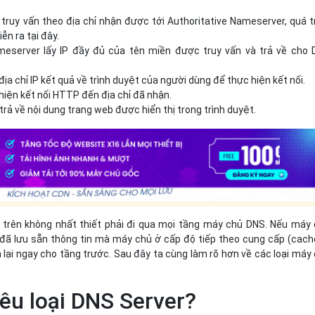
truy vấn theo địa chỉ nhận được tới Authoritative Nameserver, quá t
iễn ra tại đây.
meserver lấy IP đầy đủ của tên miền được truy vấn và trả về cho
địa chỉ IP kết quả về trình duyệt của người dùng để thực hiện kết nối.
hiện kết nối HTTP đến địa chỉ đã nhận.
 trả về nội dung trang web được hiển thị trong trình duyệt.
u trên không nhất thiết phải đi qua mọi tầng máy chủ DNS. Nếu máy
ã lưu sẵn thông tin mà máy chủ ở cấp độ tiếp theo cung cấp (cach
 lại ngay cho tầng trước. Sau đây ta cùng làm rõ hơn về các loại máy
êu loại DNS Server?