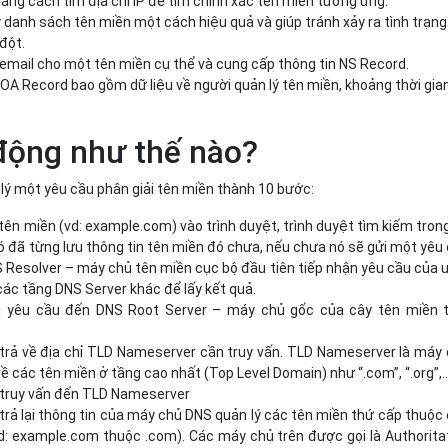
ằng cách tìm địa chỉ IP để tìm chính xác tên miền tương ứng.
ý danh sách tên miền một cách hiệu quả và giúp tránh xảy ra tình trạng
 đột.
email cho một tên miền cụ thể và cung cấp thông tin NS Record.
SOA Record bao gồm dữ liệu về người quản lý tên miền, khoảng thời gia
động như thế nào?
ử lý một yêu cầu phân giải tên miền thành 10 bước:
ên miền (vd: example.com) vào trình duyệt, trình duyệt tìm kiếm tron
 đã từng lưu thông tin tên miền đó chưa, nếu chưa nó sẽ gửi một yêu
 Resolver – máy chủ tên miền cục bộ đầu tiên tiếp nhận yêu cầu của 
các tầng DNS Server khác để lấy kết quả.
i yêu cầu đến DNS Root Server – máy chủ gốc của cây tên miền 
trả về địa chỉ TLD Nameserver cần truy vấn. TLD Nameserver là máy
 về các tên miền ở tầng cao nhất (Top Level Domain) như “.com”, “.org”,
 truy vấn đến TLD Nameserver
rả lại thông tin của máy chủ DNS quản lý các tên miền thứ cấp thuộc
d: example.com thuộc .com). Các máy chủ trên được gọi là Authorita