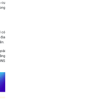
n cụ
rong
ẽ có
 địa
ền.
goài
gắng
 DNS