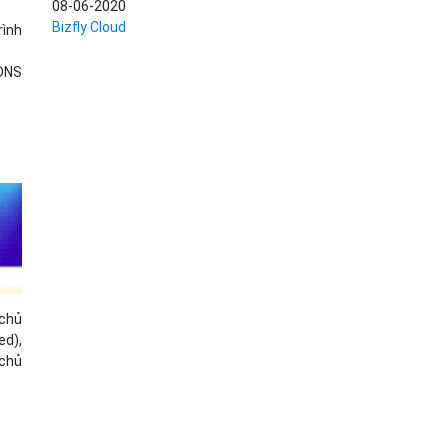
08-06-2020
Bizfly Cloud
rình
 DNS
 chủ
ed),
 chủ