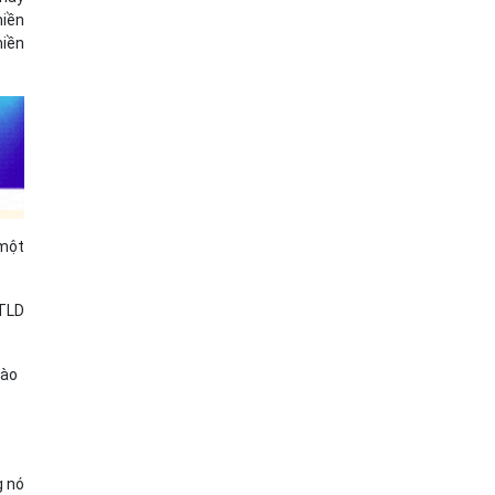
miền
miền
 một
 TLD
nào
g nó