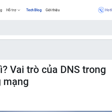
Hotl
ng
Hỗ trợ
Tech Blog
Giới thiệu
Bảng giá
Bảng giá
ì? Vai trò của DNS trong
g mạng
Apps
Bảng giá