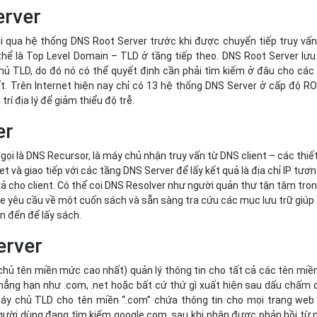
erver
i qua hệ thống DNS Root Server trước khi được chuyển tiếp truy vấn
thể là Top Level Domain – TLD ở tầng tiếp theo. DNS Root Server lưu
hủ TLD, do đó nó có thể quyết định cần phải tìm kiếm ở đâu cho các
t. Trên Internet hiện nay chỉ có 13 hệ thống DNS Server ở cấp độ R
 trí địa lý để giảm thiểu độ trễ.
er
ọi là DNS Recursor, là máy chủ nhận truy vấn từ DNS client – các thiết
et và giao tiếp với các tầng DNS Server để lấy kết quả là địa chỉ IP tươ
ả cho client. Có thể coi DNS Resolver như người quản thư tận tâm tro
he yêu cầu về một cuốn sách và sẵn sàng tra cứu các mục lưu trữ giúp 
ần đến để lấy sách.
rver
ủ tên miền mức cao nhất) quản lý thông tin cho tất cả các tên miề
ẳng hạn như .com, .net hoặc bất cứ thứ gì xuất hiện sau dấu chấm 
 máy chủ TLD cho tên miền “.com” chứa thông tin cho mọi trang web
người dùng đang tìm kiếm google.com, sau khi nhận được phản hồi từ