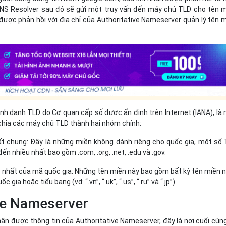
DNS Resolver sau đó sẽ gửi một truy vấn đến máy chủ TLD cho tên 
 được phản hồi với địa chỉ của Authoritative Nameserver quản lý tên 
nh danh TLD do Cơ quan cấp số được ấn định trên Internet (IANA), là
chia các máy chủ TLD thành hai nhóm chính:
t chung: Đây là những miền không dành riêng cho quốc gia, một số
ến nhiều nhất bao gồm .com, .org, .net, .edu và .gov.
 nhất của mã quốc gia: Những tên miền này bao gồm bất kỳ tên miền 
 gia hoặc tiểu bang (vd: “.vn”, “.uk”, “.us”, “.ru” và “.jp”).
ve Nameserver
ận được thông tin của Authoritative Nameserver, đây là nơi cuối cùn