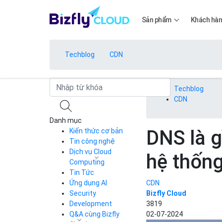
Sản phẩm
Khách hà
Techblog
CDN
Bảng giá
Techblog
CDN
Danh mục
Bảng giá
DNS là g
Kiến thức cơ bản
Tin công nghệ
Dịch vụ Cloud
hệ thốn
Bảng giá
Computing
Tin Tức
Cloud Server
CDN
Ứng dụng AI
CDN
Load Balancer
Security
Bizfly Cloud
Bảng giá
Auto Scaling
Development
3819
Container Registry
Q&A cùng Bizfly
02-07-2024
Kubernetes