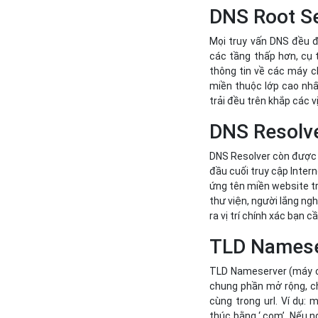
DNS Root S
Mọi truy vấn DNS đều đ
các tầng thấp hơn, cụ 
thông tin về các máy c
miền thuộc lớp cao nhấ
trải đều trên khắp các vị
DNS Resolv
DNS Resolver còn được g
đầu cuối truy cập Intern
ứng tên miền website tr
thư viện, người lắng ng
ra vị trí chính xác bạn c
TLD Namese
TLD Nameserver (máy ch
chung phần mở rộng, ch
cùng trong url. Ví dụ:
thúc bằng ‘.com’. Nếu 