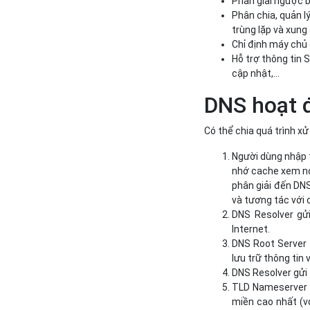
Phân giải ngược b
Phân chia, quản l
trùng lặp và xung
Chỉ định máy chủ 
Hỗ trợ thông tin 
cập nhật,...
DNS hoạt 
Có thể chia quá trình x
Người dùng nhập t
nhớ cache xem nó
phân giải đến DNS
và tương tác với 
DNS Resolver gử
Internet.
DNS Root Server 
lưu trữ thông tin
DNS Resolver gửi
TLD Nameserver t
miền cao nhất (v