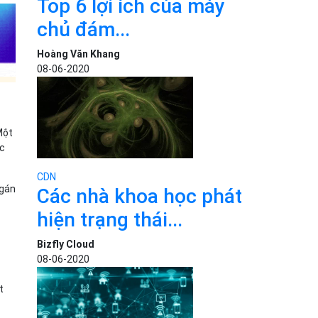
Top 6 lợi ích của máy
chủ đám...
Hoàng Văn Khang
08-06-2020
Một
ác
CDN
 gán
Các nhà khoa học phát
hiện trạng thái...
Bizfly Cloud
08-06-2020
t