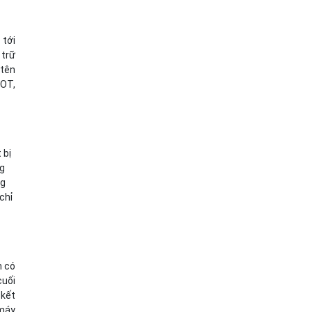
 tới
 trữ
 tên
OOT,
 bị
ng
ng
chỉ
n có
cuối
 kết
 máy