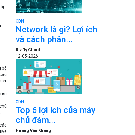
 bị
CDN
n
Network là gì? Lợi ích
và cách phân...
Bizfly Cloud
12-05-2026
g bộ
 cầu
user
trên
CDN
 chủ
Top 6 lợi ích của máy
…
chủ đám...
 các
Hoàng Văn Khang
tive