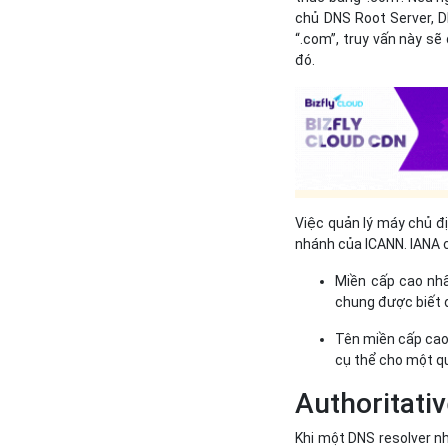
chủ DNS Root Server, 
“.com”, truy vấn này sẽ
đó.
Việc quản lý máy chủ đị
nhánh của ICANN. IANA 
Miền cấp cao nhấ
chung được biết đ
Tên miền cấp cao
cụ thể cho một quốc
Authoritati
Khi một DNS resolver nh