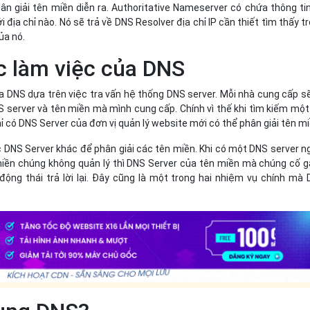
ân giải tên miền diễn ra. Authoritative Nameserver có chứa thông ti
 địa chỉ nào. Nó sẽ trả về DNS Resolver địa chỉ IP cần thiết tìm thấy t
ủa nó.
c làm việc của DNS
a DNS dựa trên việc tra vấn hệ thống DNS server. Mỗi nhà cung cấp s
 server và tên miền mà mình cung cấp. Chính vì thế khi tìm kiếm một
hỉ có DNS Server của đơn vị quản lý website mới có thể phân giải tên mi
 DNS Server khác để phân giải các tên miền. Khi có một DNS server n
miền chúng không quản lý thì DNS Server của tên miền mà chúng cố 
động thái trả lời lại. Đây cũng là một trong hai nhiệm vụ chính mà