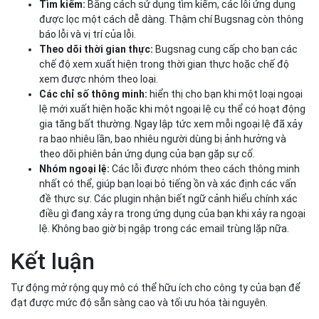
Tìm kiếm:
Bằng cách sử dụng tìm kiếm, các lỗi ứng dụng
được lọc một cách dễ dàng. Thậm chí Bugsnag còn thông
báo lỗi và vị trí của lỗi.
Theo dõi thời gian thực:
Bugsnag cung cấp cho bạn các
chế độ xem xuất hiện trong thời gian thực hoặc chế độ
xem được nhóm theo loại.
Các chỉ số thông minh:
hiển thị cho bạn khi một loại ngoại
lệ mới xuất hiện hoặc khi một ngoại lệ cụ thể có hoạt động
gia tăng bất thường. Ngay lập tức xem mỗi ngoại lệ đã xảy
ra bao nhiêu lần, bao nhiêu người dùng bị ảnh hưởng và
theo dõi phiên bản ứng dụng của bạn gặp sự cố.
Nhóm ngoại lệ:
Các lỗi được nhóm theo cách thông minh
nhất có thể, giúp bạn loại bỏ tiếng ồn và xác định các vấn
đề thực sự. Các plugin nhận biết ngữ cảnh hiểu chính xác
điều gì đang xảy ra trong ứng dụng của bạn khi xảy ra ngoại
lệ. Không bao giờ bị ngập trong các email trùng lặp nữa.
Kết luận
Tự động mở rộng quy mô có thể hữu ích cho công ty của bạn để
đạt được mức độ sẵn sàng cao và tối ưu hóa tài nguyên.