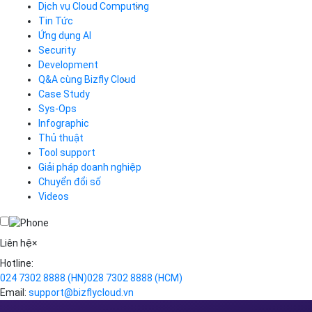
Dịch vụ Cloud Computing
Tin Tức
Cloud Server
CDN
Ứng dụng AI
Load Balancer
Security
Auto Scaling
Development
Container Registry
Q&A cùng Bizfly Cloud
Kubernetes
Case Study
Q&A về Bizfly Cloud Server
Cloud Database
Q&A về Bizfly Business Email
Thao tác kết nối tới server
Sys-Ops
Call Center
Videos
Videos
Infographic
Business Email
Thủ thuật
Simple Storage
Tool support
VOD
Giải pháp doanh nghiệp
VPN
Chuyển đổi số
Traffic Manager
Videos
Cloud VPS
Kafka
Videos
Liên hệ
×
Hotline:
024 7302 8888
(HN)
028 7302 8888
(HCM)
Email:
support@bizflycloud.vn