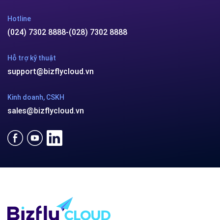
Hotline
(024) 7302 8888
-
(028) 7302 8888
Hỗ trợ kỹ thuật
support@bizflycloud.vn
Kinh doanh, CSKH
sales@bizflycloud.vn