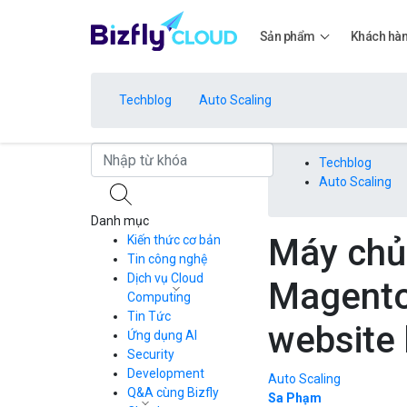
Sản phẩm
Khách hà
Techblog
Auto Scaling
Bảng giá
Techblog
Auto Scaling
Danh mục
Bảng giá
Máy chủ 
Kiến thức cơ bản
Tin công nghệ
Dịch vụ Cloud
Magento
Bảng giá
Computing
Tin Tức
Cloud Server
website
CDN
Ứng dụng AI
Load Balancer
Security
Bảng giá
Auto Scaling
Development
Auto Scaling
Container Registry
Q&A cùng Bizfly
Sa Phạm
Kubernetes