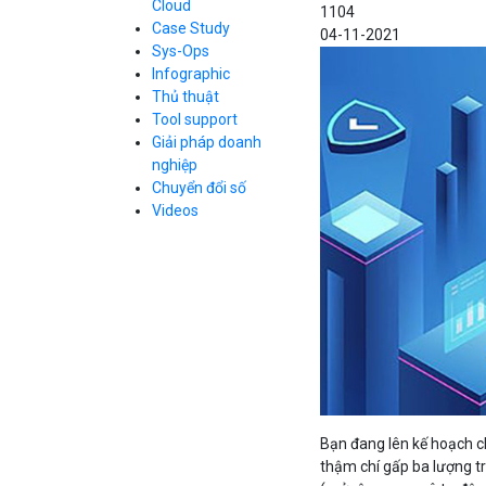
Cloud
1104
Cloud Database
Case Study
Q&A về Bizfly
04-11-2021
Bảng giá
Call Center
Cloud Server
Sys-Ops
Business Email
Q&A về Bizfly
Thao tác kết nối
Infographic
Simple Storage
tới server
Business Email
Thủ thuật
VOD
Videos
Videos
Tool support
Bảng giá
VPN
Giải pháp doanh
Traffic Manager
nghiệp
Cloud VPS
Chuyển đổi số
Kafka
Bảng giá
Videos
Videos
Bảng giá
Bảng giá
Bạn đang lên kế hoạch c
thậm chí gấp ba lượng t