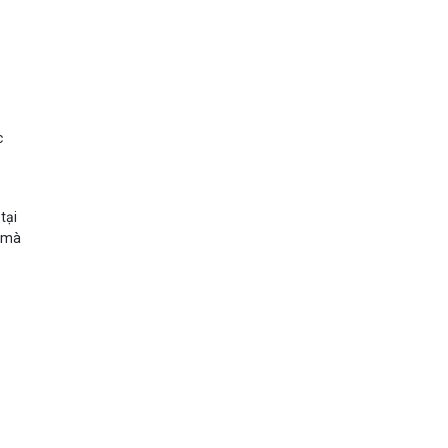
c
tại
ẽ mà