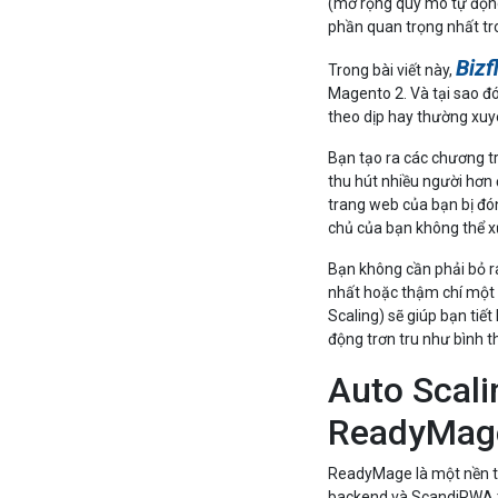
(mở rộng quy mô tự động
phần quan trọng nhất tr
Bizf
Trong bài viết này,
Magento 2. Và tại sao đ
theo dịp hay thường xuy
Bạn tạo ra các chương t
thu hút nhiều người hơn
trang web của bạn bị đó
chủ của bạn không thể xử
Bạn không cần phải bỏ r
nhất hoặc thậm chí một
Scaling) sẽ giúp bạn tiế
động trơn tru như bình 
Auto Scali
ReadyMag
ReadyMage là một nền tả
backend và ScandiPWA t