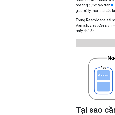
hosting được tạo trên
K
giúp xử lý mọi nhu cầu 
Trong ReadyMage, tài n
Varnish, ElasticSearch —
máy chủ ảo.
Tại sao cầ