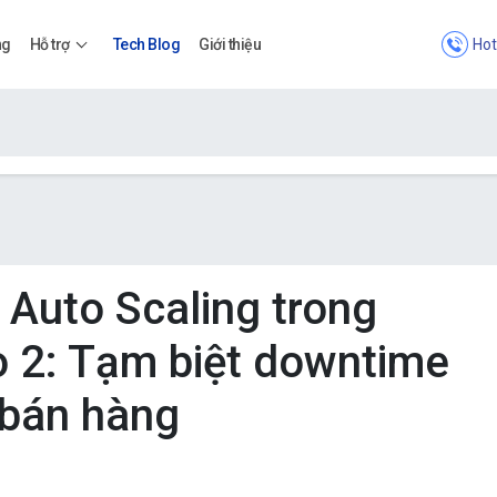
Hot
ng
Hỗ trợ
Tech Blog
Giới thiệu
Bảng giá
Bảng giá
Auto Scaling trong
 2: Tạm biệt downtime
Apps
 bán hàng
Bảng giá