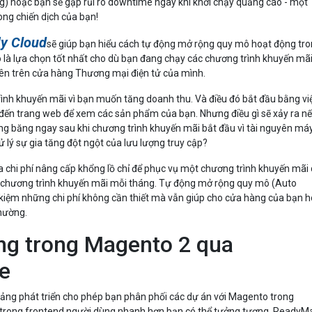
) hoặc bạn sẽ gặp rủi ro downtime ngay khi khởi chạy quảng cáo - một
ong chiến dịch của bạn!
ly Cloud
sẽ giúp bạn hiểu cách tự động mở rộng quy mô hoạt động tr
ó là lựa chọn tốt nhất cho dù bạn đang chạy các chương trình khuyến mã
ên trên cửa hàng Thương mại điện tử của mình.
rình khuyến mãi vì bạn muốn tăng doanh thu. Và điều đó bắt đầu bằng vi
 đến trang web để xem các sản phẩm của bạn. Nhưng điều gì sẽ xảy ra n
ng băng ngay sau khi chương trình khuyến mãi bắt đầu vì tài nguyên má
 lý sự gia tăng đột ngột của lưu lượng truy cập?
a chi phí nâng cấp khổng lồ chỉ để phục vụ một chương trình khuyến mãi
 chương trình khuyến mãi mỗi tháng. Tự động mở rộng quy mô (Auto
t kiệm những chi phí không cần thiết mà vẫn giúp cho cửa hàng của bạn 
thường.
ng trong Magento 2 qua
e
ng phát triển cho phép bạn phân phối các dự án với Magento trong
rong frontend người dùng nhanh hơn bạn có thể tưởng tượng. ReadyM