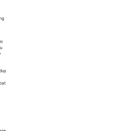
ong
i
ệc
ếu
y
 duy
hoạt
age