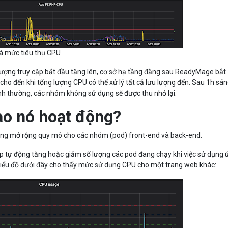
và mức tiêu thụ CPU
ưu lượng truy cập bắt đầu tăng lên, cơ sở hạ tầng đằng sau ReadyMage bắt
ho đến khi tổng lượng CPU có thể xử lý tất cả lưu lượng đến. Sau 1h sá
ình thường, các nhóm không sử dụng sẽ được thu nhỏ lại.
ào nó hoạt động?
ng mở rộng quy mô cho các nhóm (pod) front-end và back-end.
ép tự động tăng hoặc giảm số lượng các pod đang chạy khi việc sử dụng 
Biểu đồ dưới đây cho thấy mức sử dụng CPU cho một trang web khác: