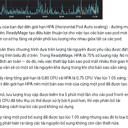
hụ của bạn đạt đến giới hạn HPA (Horizontal Pod Auto scaling) - đường 
trên, ReadyMage tạo điều kiện thuận lợi cho việc tạo các bản sao pod mới
 cơ sở hạ tầng và phân phối lưu lượng như nhau giữa tất cả các pod.
toán theo chương trình dựa trên lượng tài nguyên được yêu cầu được đặt
g trên biểu đồ ở trên. Trong ReadyMage, HPA là 75% số lượng này. Nó 
đích an toàn — do đó, nếu việc thiết lập bản sao pod mất nhiều thời gian 
ại vẫn sẽ có một số tài nguyên khả dụng trong khi chờ bản sao sẵn sàng.
ấy rằng tổng giới hạn là 0,80 CPU và HPA là 0,75 CPU. Vào lúc 1:05 sáng, 
t đến giới hạn HPA nên một bản sao mới của cùng một pod đã được tạo
 mô, lưu lượng truy cập được kiểm tra 5 phút một lần cho các pod front-e
CPU đã tiêu thụ có thể được xử lý bởi ít pod hơn, thì việc phân bổ tài
bằng cách loại bỏ các pod không sử dụng.
ấy rằng một pod bổ sung đã được tạo lúc 1:05 sáng nhưng sau đó bị loại 
g phát hiện ra rằng các tài nguyên bổ sung không còn cần thiết nữa.