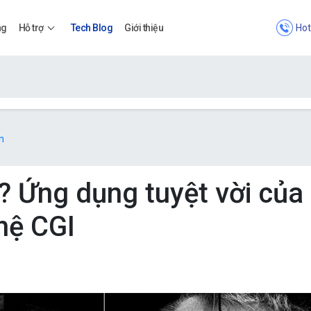
Hot
ng
Hỗ trợ
Tech Blog
Giới thiệu
Bảng giá
n
Bảng giá
ì? Ứng dụng tuyệt vời của
hệ CGI
Apps
Bảng giá