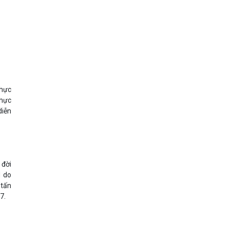
thực
thực
diễn
 đời
d do
 tấn
7.