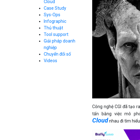
Cloud
Cloud Database
Case Study
Q&A về Bizfly
Bảng giá
Call Center
Cloud Server
Sys-Ops
Business Email
Q&A về Bizfly
Thao tác kết nối
Infographic
Simple Storage
tới server
Business Email
Thủ thuật
VOD
Videos
Videos
Tool support
Bảng giá
VPN
Giải pháp doanh
Traffic Manager
nghiệp
Cloud VPS
Chuyển đổi số
Kafka
Bảng giá
Videos
Videos
Bảng giá
Công nghệ CGI đã tạo r
Bảng giá
tấn bằng việc mô ph
Cloud
nhau đi tìm hiểu