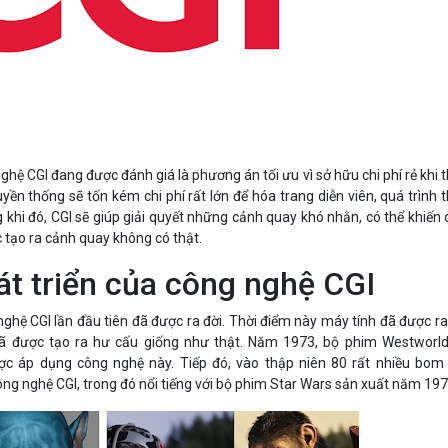
nghệ CGI đang được đánh giá là phương án tối ưu vì sở hữu chi phí rẻ khi 
uyền thống sẽ tốn kém chi phí rất lớn để hóa trang diễn viên, quá trình 
 khi đó, CGI sẽ giúp giải quyết những cảnh quay khó nhằn, có thể khiến 
 tạo ra cảnh quay không có thật.
át triển của công nghệ CGI
ghệ CGI lần đầu tiên đã được ra đời. Thời điểm này máy tính đã được ra
đã được tạo ra hư cấu giống như thật. Năm 1973, bộ phim Westworl
ợc áp dụng công nghệ này. Tiếp đó, vào thập niên 80 rất nhiều bom
ng nghệ CGI, trong đó nổi tiếng với bộ phim Star Wars sản xuất năm 197