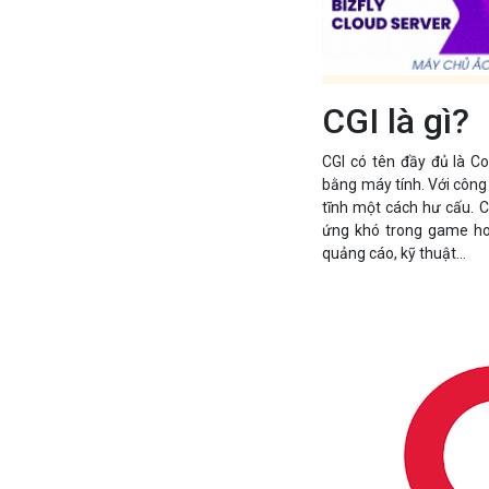
CGI là gì?
CGI có tên đầy đủ là 
bằng máy tính. Với công
tĩnh một cách hư cấu. C
ứng khó trong game hoặ
quảng cáo, kỹ thuật…