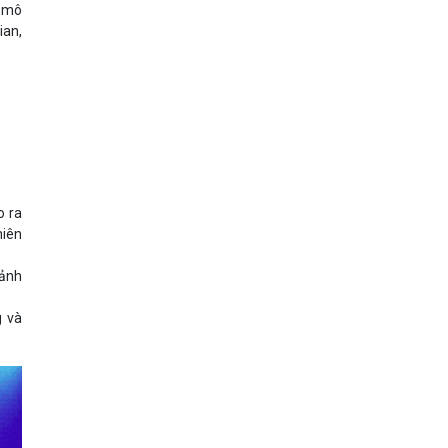
ừ mô
ian,
o ra
hiên
cảnh
g và