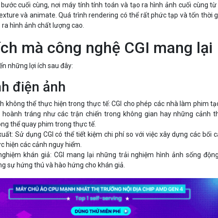
 bước cuối cùng, nơi máy tính tính toán và tạo ra hình ảnh cuối cùng t
exture và animate. Quá trình rendering có thể rất phức tạp và tốn thời g
o ra hình ảnh chất lượng cao.
ích mà công nghệ CGI mang lại
n những lợi ích sau đây:
nh điện ảnh
 không thể thực hiện trong thực tế: CGI cho phép các nhà làm phim tạ
hoành tráng như các trận chiến trong không gian hay những cảnh t
ông thể quay phim trong thực tế.
xuất: Sử dụng CGI có thể tiết kiệm chi phí so với việc xây dựng các bối 
c hiện các cảnh nguy hiểm.
nghiệm khán giả: CGI mang lại những trải nghiệm hình ảnh sống độn
ng sự hứng thú và hào hứng cho khán giả.