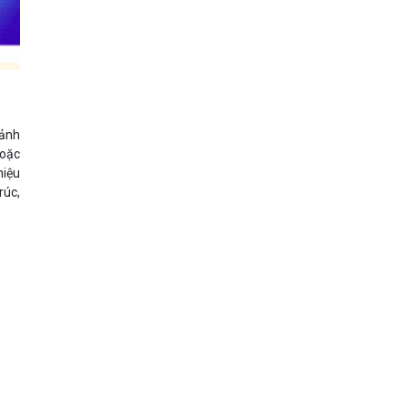
 ảnh
hoặc
hiệu
rúc,