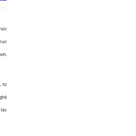
phức
trực
hơn,
, từ
nghệ
 tác