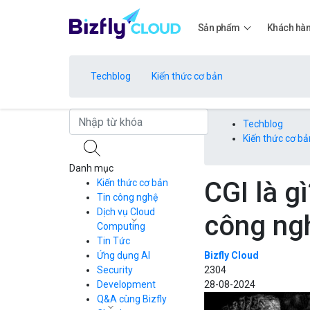
Sản phẩm
Khách hà
Techblog
Kiến thức cơ bản
Bảng giá
Techblog
Kiến thức cơ bả
Danh mục
Bảng giá
CGI là g
Kiến thức cơ bản
Tin công nghệ
Dịch vụ Cloud
công ng
Bảng giá
Computing
Tin Tức
Cloud Server
CDN
Ứng dụng AI
Bizfly Cloud
Load Balancer
Security
2304
Bảng giá
Auto Scaling
Development
28-08-2024
Container Registry
Q&A cùng Bizfly
Kubernetes