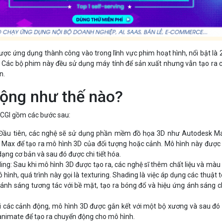
ợc ứng dụng thành công vào trong lĩnh vực phim hoạt hình, nổi bật là 
. Các bộ phim này đều sử dụng máy tính để sản xuất nhưng vẫn tạo ra
n.
động như thế nào?
 CGI gồm các bước sau:
Đầu tiên, các nghệ sẽ sử dụng phần mềm đồ họa 3D như Autodesk M
 Max để tạo ra mô hình 3D của đối tượng hoặc cảnh. Mô hình này được
dạng cơ bản và sau đó được chi tiết hóa.
ing: Sau khi mô hình 3D được tạo ra, các nghệ sĩ thêm chất liệu và màu
hình, quá trình này gọi là texturing. Shading là việc áp dụng các thuật 
 ánh sáng tương tác với bề mặt, tạo ra bóng đổ và hiệu ứng ánh sáng 
i các cảnh động, mô hình 3D được gắn kết với một bộ xương và sau đó
 animate để tạo ra chuyển động cho mô hình.