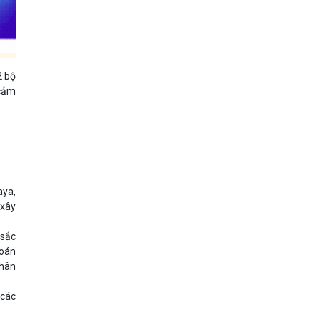
2 bộ
 cảm
aya,
 xây
 sắc
toán
chân
 các