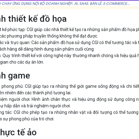
h thiết kế đồ họa
t kế phức tạp: CGI giúp các nhà thiết kế tạo ra những sản phẩm đồ họa 
à các phương pháp truyền thống không thể đạt được.
ác và trực quan: Các sản phẩm đồ họa sử dụng CGI có thể tương tác và 
hách hàng dễ dàng hình dung sản phẩm cuối cùng.
an: Quy trình thiết kế với công nghệ này thường nhanh chóng và hiệu quả 
i gian cho các dự án lớn.
ành game
o phong phú: CGI giúp tạo ra những thế giới game sống động và chi tiết
ên nhiên đến các thành phố tương lai.
hiệm người chơi: Hình ảnh chân thực và hiệu ứng động sử dụng công 
ự hấp dẫn và trải nghiệm người chơi.
ơng tác: CGI cho phép tạo ra những nhân vật và đối tượng có thể tương
o sự phong phú của trò chơi.
hực tế ảo