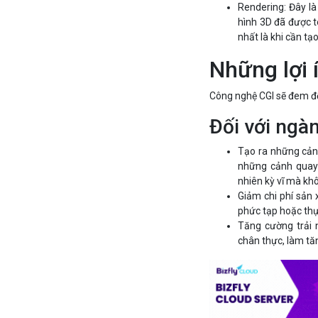
Rendering: Đây là
hình 3D đã được t
nhất là khi cần tạ
Những lợi 
Công nghệ CGI sẽ đem đế
Đối với ngà
Tạo ra những cảnh
những cảnh quay 
nhiên kỳ vĩ mà kh
Giảm chi phí sản 
phức tạp hoặc thự
Tăng cường trải 
chân thực, làm tă