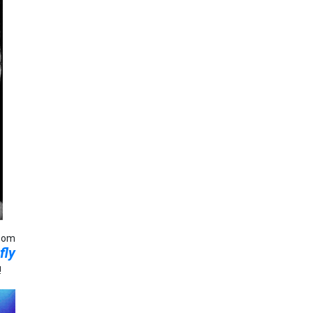
 bom
fly
!