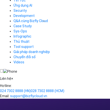
Tin Tức
Cloud Server
CDN
Ứng dụng AI
Load Balancer
Security
Auto Scaling
Development
Container Registry
Q&A cùng Bizfly Cloud
Kubernetes
Case Study
Q&A về Bizfly Cloud Server
Cloud Database
Q&A về Bizfly Business Email
Thao tác kết nối tới server
Sys-Ops
Call Center
Videos
Videos
Infographic
Business Email
Thủ thuật
Simple Storage
Tool support
VOD
Giải pháp doanh nghiệp
VPN
Chuyển đổi số
Traffic Manager
Videos
Cloud VPS
Kafka
Videos
Liên hệ
×
Hotline:
024 7302 8888
(HN)
028 7302 8888
(HCM)
Email:
support@bizflycloud.vn