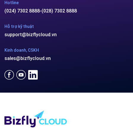
Hotline
(024) 7302 8888
-
(028) 7302 8888
Hỗ trợ kỹ thuật
support@bizflycloud.vn
Kinh doanh, CSKH
sales@bizflycloud.vn