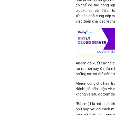
có thể có tác động ng
blockchain vốn đã an to
tử, các nhà cung cấp xử 
việc triển khai các vi p
Aleem đề xuất các tổ c
rủi ro mới này để đảm 
những nơi có thể cản trở
Aleem cũng cho hay, tro
đánh giá cẩn thận về v
không và sau đó xem xét
"Bảo mật là một quá trì
phù hợp với cái cách m
bảo mật hiện có trong m