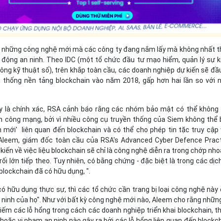
g những công nghệ mới mà các công ty đang nắm lấy mà không nhất t
 động an ninh. Theo IDC (một tổ chức đầu tư mạo hiểm, quản lý sự k
ông kỹ thuật số), trên khắp toàn cầu, các doanh nghiệp dự kiến sẽ đầ
ệ thống nền tảng blockchain vào năm 2018, gấp hơn hai lần so với
 là chính xác, RSA cảnh báo rằng các nhóm bảo mật có thể không
 công mạng, bởi vì nhiều công cụ truyền thống của Siem không thể 
 mới' liên quan đến blockchain và có thể cho phép tin tặc truy cập
leem, giám đốc toàn cầu của RSA's Advanced Cyber Defence Prac
ý kiến về việc liệu blockchain sẽ chỉ là công nghệ diễn ra trong chớp nh
ối lớn tiếp theo. Tuy nhiên, có bằng chứng - đặc biệt là trong các dịc
 blockchain đã có hữu dụng, ".
ó hữu dụng thực sự, thì các tổ chức cần trang bị loại công nghệ này
ninh của họ". Như với bất kỳ công nghệ mới nào, Aleem cho rằng nhữn
iếm các lỗ hổng trong cách các doanh nghiệp triển khai blockchain, 
i hoặc vi phạm an ninh nào gây ra bởi các lỗ hổng liên quan đến blockc