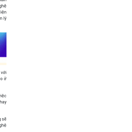
nghệ
điện
n lý
 với
ro ở
việc
 hay
g sẽ
nghệ