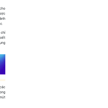
 cho
được
hành
c.
 chỉ
biết
dụng
 các
rong
nút