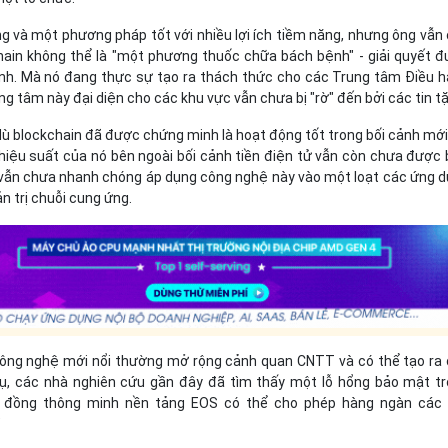
g và một phương pháp tốt với nhiều lợi ích tiềm năng, nhưng ông vẫn
ain không thể là "một phương thuốc chữa bách bệnh" - giải quyết 
inh. Mà nó đang thực sự tạo ra thách thức cho các Trung tâm Điều 
ung tâm này đại diện cho các khu vực vẫn chưa bị "rờ" đến bởi các tin tặ
ù blockchain đã được chứng minh là hoạt động tốt trong bối cảnh mới
 hiệu suất của nó bên ngoài bối cảnh tiền điện tử vẫn còn chưa được 
n vẫn chưa nhanh chóng áp dụng công nghệ này vào một loạt các ứng 
 trị chuỗi cung ứng.
ông nghệ mới nổi thường mở rộng cảnh quan CNTT và có thể tạo ra
ụ, các nhà nghiên cứu gần đây đã tìm thấy một lỗ hổng bảo mật t
p đồng thông minh nền tảng EOS có thể cho phép hàng ngàn các 
"