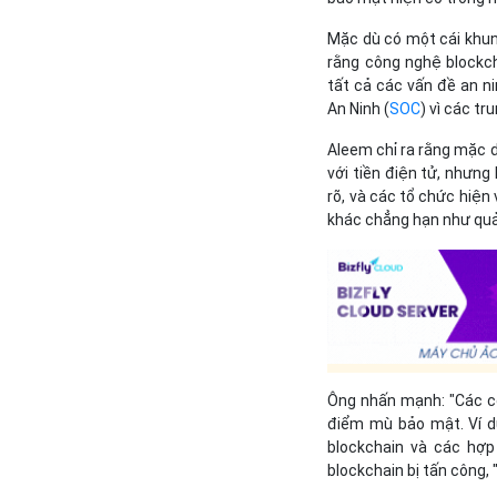
Mặc dù có một cái khun
rằng công nghệ blockch
tất cả các vấn đề an n
An Ninh (
SOC
) vì các tr
Aleem chỉ ra rằng mặc d
với tiền điện tử, nhưng
rõ, và các tổ chức hiệ
khác chẳng hạn như quản
Ông nhấn mạnh: "Các c
điểm mù bảo mật. Ví d
blockchain và các hợ
blockchain bị tấn công, 