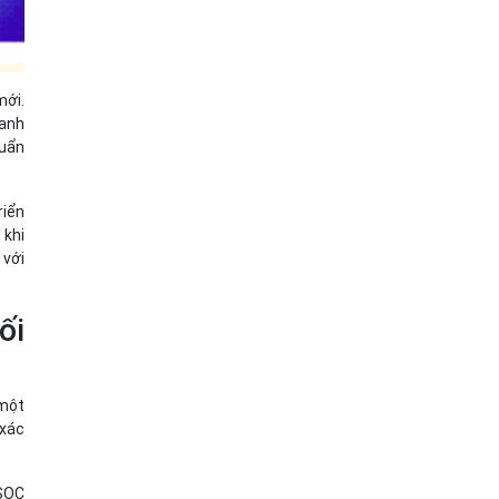
mới.
oanh
huẩn
riển
 khi
 với
ối
 một
 xác
 SOC