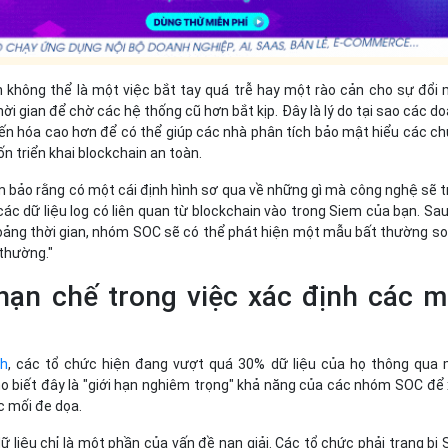
h không thể là một việc bắt tay quá trễ hay một rào cản cho sự đổi 
ời gian để chờ các hệ thống cũ hơn bắt kịp. Đây là lý do tại sao các d
ến hóa cao hơn để có thể giúp các nhà phân tích bảo mật hiểu các c
 triển khai blockchain an toàn.
 bảo rằng có một cái định hình sơ qua về những gì mà công nghệ sẽ t
các dữ liệu log có liên quan từ blockchain vào trong Siem của bạn. Sau
oảng thời gian, nhóm SOC sẽ có thể phát hiện một mẫu bất thường so
 thường."
ạn chế trong việc xác định các m
ch
, các tổ chức hiện đang vượt quá 30% dữ liệu của họ thông qua
 biết đây là "giới hạn nghiêm trọng" khả năng của các nhóm SOC để
c mối đe dọa.
ữ liệu chỉ là một phần của vấn đề nan giải. Các tổ chức phải trang bị