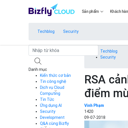
Sản phẩm
Khách hà
Techblog
Security
Bảng giá
Techblog
Security
Danh mục
Bảng giá
RSA cản
Kiến thức cơ bản
Tin công nghệ
Dịch vụ Cloud
điểm mù
Bảng giá
Computing
Tin Tức
Cloud Server
CDN
Ứng dụng AI
Vinh Phạm
Load Balancer
Security
1420
Bảng giá
Auto Scaling
Development
09-07-2018
Container Registry
Q&A cùng Bizfly
Kubernetes