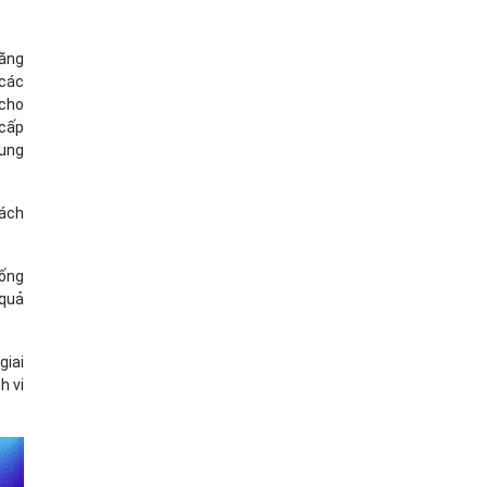
năng
 các
 cho
 cấp
rung
ách
hống
 quả
giai
h vi