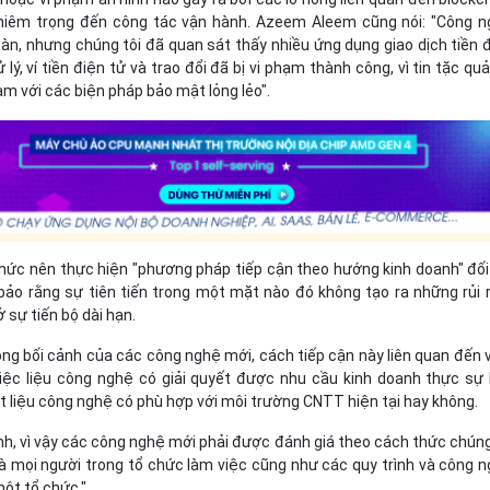
hiêm trọng đến công tác vận hành. Azeem Aleem cũng nói: "Công 
àn, nhưng chúng tôi đã quan sát thấy nhiều ứng dụng giao dịch tiền 
lý, ví tiền điện tử và trao đổi đã bị vi phạm thành công, vì tin tặc quả
hạm với các biện pháp bảo mật lỏng lẻo".
hức nên thực hiện "phương pháp tiếp cận theo hướng kinh doanh" đối
bảo rằng sự tiên tiến trong một mặt nào đó không tạo ra những rủi 
 sự tiến bộ dài hạn.
ng bối cảnh của các công nghệ mới, cách tiếp cận này liên quan đến 
iệc liệu công nghệ có giải quyết được nhu cầu kinh doanh thực sự
 liệu công nghệ có phù hợp với môi trường CNTT hiện tại hay không.
nh, vì vậy các công nghệ mới phải được đánh giá theo cách thức chún
à mọi người trong tổ chức làm việc cũng như các quy trình và công 
ột tổ chức."