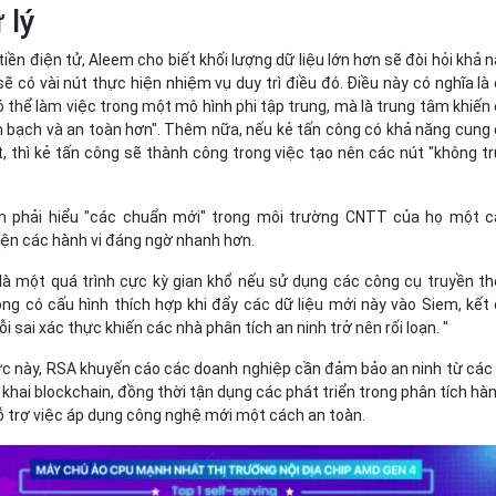
 lý
iền điện tử, Aleem cho biết khối lượng dữ liệu lớn hơn sẽ đòi hỏi khả 
sẽ có vài nút thực hiện nhiệm vụ duy trì điều đó. Điều này có nghĩa là
 thể làm việc trong một mô hình phi tập trung, mà là trung tâm khiến
h bạch và an toàn hơn". Thêm nữa, nếu kẻ tấn công có khả năng cung
t, thì kẻ tấn công sẽ thành công trong việc tạo nên các nút "không t
 phải hiểu "các chuẩn mới" trong môi trường CNTT của họ một c
iện các hành vi đáng ngờ nhanh hơn.
là một quá trình cực kỳ gian khổ nếu sử dụng các công cụ truyền t
ng có cấu hình thích hợp khi đẩy các dữ liệu mới này vào Siem, kết
ỗi sai xác thực khiến các nhà phân tích an ninh trở nên rối loạn. "
c này, RSA khuyến cáo các doanh nghiệp cần đảm bảo an ninh từ các 
khai blockchain, đồng thời tận dụng các phát triển trong phân tích hàn
hỗ trợ việc áp dụng công nghệ mới một cách an toàn.