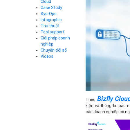
Cloud
Cloud Database
Case Study
Q&A về Bizfly
Bảng giá
Call Center
Cloud Server
Sys-Ops
Business Email
Q&A về Bizfly
Thao tác kết nối
Infographic
Simple Storage
tới server
Business Email
Thủ thuật
VOD
Videos
Videos
Tool support
Bảng giá
VPN
Giải pháp doanh
Traffic Manager
nghiệp
Cloud VPS
Chuyển đổi số
Kafka
Bảng giá
Videos
Videos
Bảng giá
Bizfly Clou
Theo
Bảng giá
kiện và thông tin bảo 
các doanh nghiệp có ngu