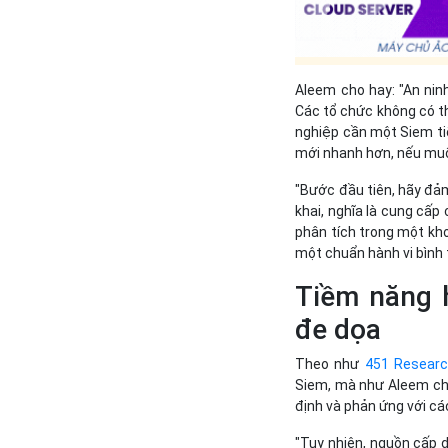
Aleem cho hay: "An nin
Các tổ chức không có th
nghiệp cần một Siem ti
mới nhanh hơn, nếu muốn
"Bước đầu tiên, hãy đảm
khai, nghĩa là cung cấp 
phân tích trong một kh
một chuẩn hành vi bình
Tiềm năng h
đe dọa
Theo như
451 Resear
Siem, mà như Aleem cho
định và phản ứng với cá
"Tuy nhiên, nguồn cấp d