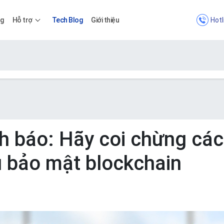
Hotl
ng
Hỗ trợ
Tech Blog
Giới thiệu
Bảng giá
Bảng giá
h báo: Hãy coi chừng các
 bảo mật blockchain
Apps
Bảng giá