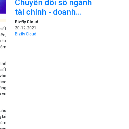
Chuyển đổi số ngành
tài chính - doanh...
Bizfly Cloud
20-12-2021
hiết
Bizfly Cloud
iện,
u tư
 năm
 thể
biết
 vào
tice
oáng
h vụ
 cho
g kẻ
thêm
hain