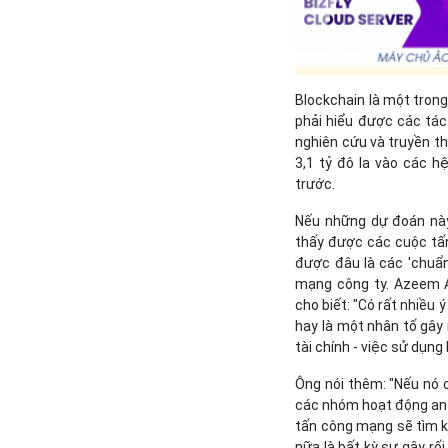
Blockchain là một tron
phải hiểu được các tác
nghiên cứu và truyền th
3,1 tỷ đô la vào các h
trước.
Nếu những dự đoán này
thấy được các cuộc tấn
được đâu là các 'chuẩn
mạng công ty. Azeem A
cho biết: "Có rất nhiều 
hay là một nhân tố gây r
tài chính - việc sử dụng
Ông nói thêm: "Nếu nó c
các nhóm hoạt động an 
tấn công mạng sẽ tìm k
nữa là bất kỳ sự gây rố