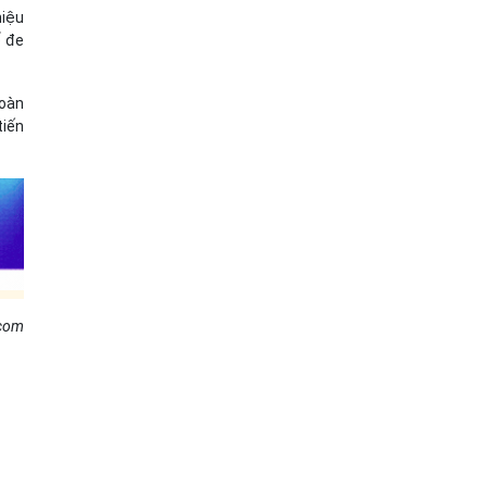
hiệu
ố đe
toàn
tiến
.com