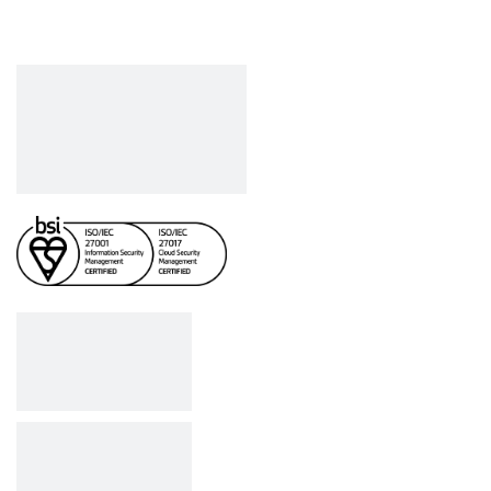
Công ty cổ phần VCCorp
Số 01 phố Nguyễn Huy Tưởng,
phường Thanh Xuân,
Thành phố Hà Nội.
MST/ĐKKD: 0101871229 do
Sở Kế hoạch và Đầu tư
cấp ngày 27/8/2015
SẢN PHẨM
Bizfly Cloud Server
Bizfly Cloud CDN
Bizfly Cloud Business Email
Bizfly Cloud Load Balancer
Bizfly Cloud Simple Storage