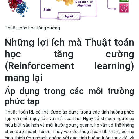
mang lại
Áp dụng trong các môi trường
phức tạp
Thuật toán RL có thể được áp dụng trong các tình huống phức
tạp với nhiều quy tắc và mối quan hệ. Ngay cả khi con người có
hiểu biết sâu hơn về môi trường xung quanh, họ vẫn có thể không
chọn được cách tối ưu. Thay vào đó, thuật toán RL không có mô
hình thích ứng nhanh chóng với các tình huống luôn thay đổi và
đưa ra các kỹ thuật mới để cải thiện kết quả.
Cần ít sự tham gia của con người
Các kỹ thuật học máy truyền thống yêu cầu con người gắn nhãn
các cặp dữ liệu để điều khiển hệ thống. Khi sử dụng thuật toán
RL, điều này là không cần thiết. Chúng tự học. Đồng thời, chúng
cung cấp các cách để kết hợp phản hồi của con người, tạo ra các
hệ thống thích ứng với sở thích, chuyên môn và sự điều chỉnh
của con người.