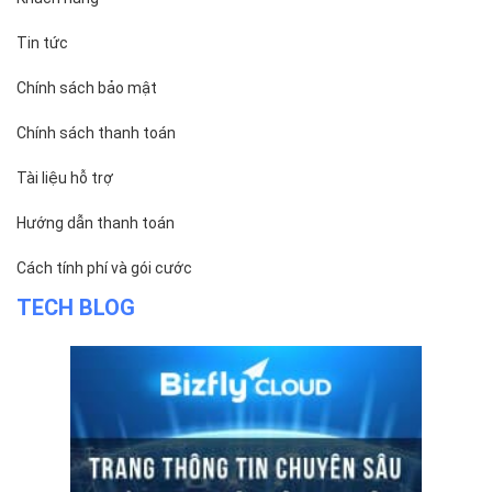
Trụ sở chính
Địa chỉ:
Số 01 phố Nguyễn Huy Tưởng, phường Thanh
Xuân, Thành phố Hà Nội.
Chi nhánh TP.Hồ Chí Minh:
Địa chỉ:
Số 127 đường Võ Văn Tần, phường Xuân Hòa,
Thành phố Hồ Chí Minh.
Chi nhánh TP.Hải Phòng:
Địa chỉ:
310 Hai Bà Trưng, phường Lê Chân, TP. Hải
Phòng.
© 2014 Bizfly Cloud. All Rights Reserved
Điều khoản sử dụng
|
Cam kết chất lượng dịch vụ - SLA