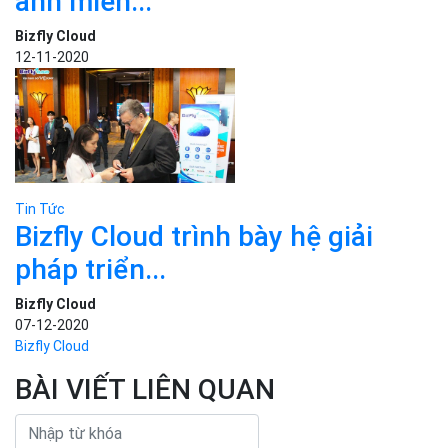
Bizfly Cloud trình bày hệ giải
pháp triển...
Bizfly Cloud
07-12-2020
Bizfly Cloud
BÀI VIẾT LIÊN QUAN
Danh mục
Kiến thức cơ bản
Tin công nghệ
Dịch vụ Cloud Computing
Tin Tức
Cloud Server
CDN
Ứng dụng AI
Load Balancer
Security
Auto Scaling
Development
Container Registry
Q&A cùng Bizfly Cloud