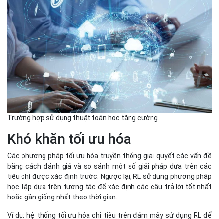
Trường hợp sử dụng thuật toán học tăng cường
Khó khăn tối ưu hóa
Các phương pháp tối ưu hóa truyền thống giải quyết các vấn đề
bằng cách đánh giá và so sánh một số giải pháp dựa trên các
tiêu chí được xác định trước. Ngược lại, RL sử dụng phương pháp
học tập dựa trên tương tác để xác định các câu trả lời tốt nhất
hoặc gần giống nhất theo thời gian.
Ví dụ: hệ thống tối ưu hóa chi tiêu trên đám mây sử dụng RL để
thích ứng với các yêu cầu tài nguyên thay đổi và chọn loại phiên
bản, số lượng và cấu hình tốt nhất. Chúng đưa ra các đề xuất dựa
trên những thứ như cơ sở hạ tầng đám mây hiện có và sẵn có.
Dự toán tài chính
Động lực của thị trường tài chính rất phức tạp và có các đặc
điểm thống kê thay đổi theo thời gian. Lợi nhuận dài hạn có thể
được tối ưu hóa bằng thuật toán RL có tính đến chi phí giao dịch
và phản ứng với biến động của thị trường.