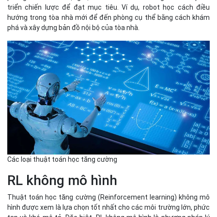
Các loại thuật toán học tăng cường
RL không mô hình
Thuật toán học tăng cường (Reinforcement learning) không mô
hình được xem là lựa chọn tốt nhất cho các môi trường lớn, phức
tạp và khó mô tả. Đặc biệt, RL không mô hình là phương pháp lý
tưởng khi môi trường không xác định và thay đổi thường xuyên,
và không yêu cầu thử nghiệm trên môi trường. Trong RL không
mô hình, tác tử không xây dựng mô hình nội bộ của môi trường và
động lực, mà thay vào đó sử dụng phương pháp thử và sai để
phát triển chính sách dựa trên việc ghi điểm và quan sát các cặp
hành động-trạng thái.
Ví dụ, khi một chiếc xe tự hành cần điều hướng trong môi trường
giao thông thành phố, với đa dạng yếu tố như đường xá, mô hình
giao thông và hành vi của người đi bộ, môi trường trở nên phức
tạp và linh hoạt. Đội ngũ AI huấn luyện xe trong môi trường mô