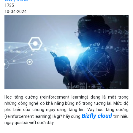
1735
10-04-2024
Học tăng cường (reinforcement learning) đang là một trong
những công nghệ có khả năng bùng nổ trong tương lai. Mức độ
phổ biến của chúng ngày càng tăng lên. Vậy học tăng cường
Bizfly cloud
(reinforcement learning) là gì? hãy cùng
tìm hiểu
ngay qua bài viết dưới đây
Thuật toán học tăng cường
(Reinforcement learning) là
gì?
Thuật toán
học tăng cường
(Reinforcement learning) là kỹ thuật
máy học mô phỏng quy trình học thử và sai của con người để tối
ưu hóa kết quả. Thuật toán RL sử dụng mô hình khen thưởng và
trừng phạt để hướng dẫn phần mềm tìm ra con đường xử lý tốt
nhất, thậm chí có thể trì hoãn khen thưởng để đạt được chiến
lược tối ưu. RL là phương pháp hiệu suất cao giúp AI đạt kết quả