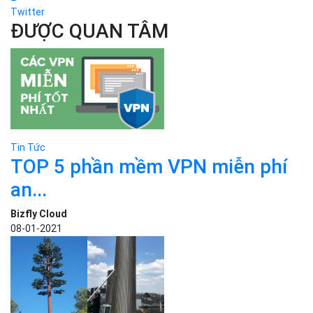
TOP 5 phần mềm VPN miễn phí
an...
Bizfly Cloud
08-01-2021
Tin Tức
Ngụy trang cột phát sóng 5G để
bảo...
Bizfly Cloud
26-10-2020