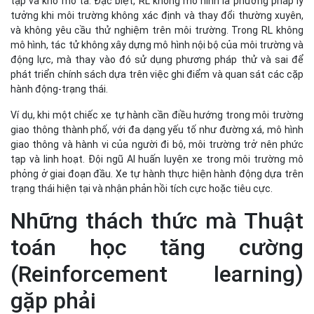
phỏng ở giai đoạn đầu. Xe tự hành thực hiện hành động dựa trên
trạng thái hiện tại và nhận phản hồi tích cực hoặc tiêu cực.
Những thách thức mà Thuật
toán học tăng cường
(Reinforcement learning)
gặp phải
Thuật toán học tăng cường (Reinforcement learning) đối diện
với các thách thức sau:
Tính thực tiễn
: Thử nghiệm trên các hệ thống thưởng-
phạt thực tế có thể không phản ánh đúng tính thực tế. Ví
dụ, thử nghiệm máy bay drone trực tiếp mà không qua
trình giả lập trước có thể dẫn đến hỏng nhiều máy bay do
môi trường thực thường thay đổi mà ít cảnh báo trước.
Điều này gây khó khăn cho thuật toán RL hiệu quả trong
thực tế.
Khả năng diễn giải
: Các thuật toán RL phức tạp có thể gây