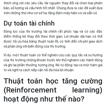
Ví dụ: một thuật toán có thể nghiên cứu các quy tắc và xu hướng
của thị trường chứng khoán trước khi thử nghiệm các hành động
và ghi lại phần thưởng tương ứng. Nó tự động tạo ra một hàm giá
trị và nghĩ ra cách tiếp cận tối đa hóa lợi nhuận.
Thuật toán học tăng cường
(Reinforcement learning)
hoạt động như thế nào?
Các thuật toán học tăng cường (Reinforcement learning) (RL)
học theo cách tương tự như động vật và con người học trong
tâm lý học hành vi. Ví dụ, một đứa trẻ có thể nhận ra rằng chúng
nhận được lời khen ngợi của cha mẹ khi giúp đỡ anh chị em hoặc
dọn dẹp, nhưng lại trải qua những cảm xúc tiêu cực khi chúng
ném đồ chơi hoặc la hét. Chẳng bao lâu, cậu bé sẽ phát hiện ra sự
kết hợp hành động nào sẽ dẫn đến giải thưởng cuối cùng.
Thuật toán RL mô phỏng quá trình học tập tương tự. Chúng cố
gắng thực hiện nhiều hành động khác nhau để tìm hiểu về các giá
trị âm và dương liên quan nhằm đạt được kết quả khen thưởng