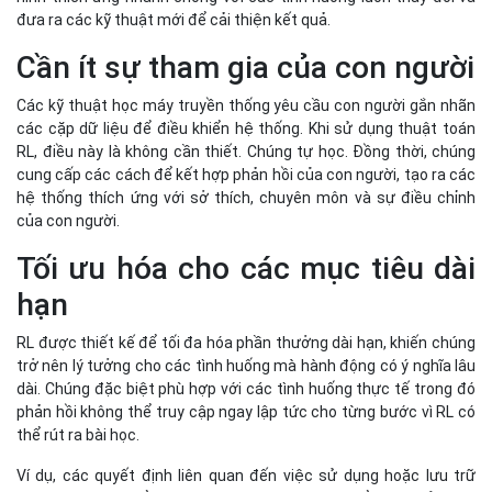
Tối ưu hóa cho các mục tiêu dài
hạn
RL được thiết kế để tối đa hóa phần thưởng dài hạn, khiến chúng
trở nên lý tưởng cho các tình huống mà hành động có ý nghĩa lâu
dài. Chúng đặc biệt phù hợp với các tình huống thực tế trong đó
phản hồi không thể truy cập ngay lập tức cho từng bước vì RL có
thể rút ra bài học.
Ví dụ, các quyết định liên quan đến việc sử dụng hoặc lưu trữ
năng lượng có thể có tác động lâu dài. RL có thể được sử dụng
để tối đa hóa cả hiệu quả sử dụng năng lượng và chi phí lâu dài.
Với thiết kế phù hợp, thuật toán RL cũng có thể khái quát hóa các
chiến thuật đã học của họ thành các thử thách tương đương
nhưng không giống hệt nhau.
Trường hợp sử dụng thuật
toán học tăng cường
(Reinforcement learning)