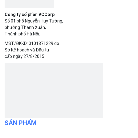
Bizfly Cloud Pre-built Application
Bizfly Cloud VPN
Bizfly Cloud Container Registry
Xem Thêm
VỀ BIZFLY CLOUD
Giới thiệu
Khách hàng
Tin tức
Chính sách bảo mật
Chính sách thanh toán
Tài liệu hỗ trợ