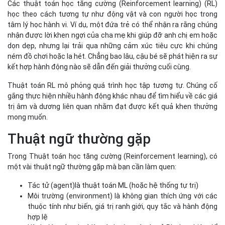
mong muốn.
Thuật ngữ thường gặp
Trong Thuật toán học tăng cường (Reinforcement learning), có
một vài thuật ngữ thường gặp mà bạn cần làm quen:
Tác tử (agent)là thuật toán ML (hoặc hệ thống tự trị)
Môi trường (environment) là không gian thích ứng với các
thuộc tính như biến, giá trị ranh giới, quy tắc và hành động
hợp lệ
Hành động (action) là một bước mà tác tử RL thực hiện để
điều hướng môi trường
Trạng thái (state) là môi trường tại một thời điểm nhất
định
Phần thưởng (reward) là giá trị dương, âm hoặc bằng
không - nói cách khác là phần thưởng hoặc hình phạt - cho
việc thực hiện một hành động
Phần thưởng tích lũy (cumulative reward)là tổng của tất
cả các phần thưởng hoặc giá trị cuối cùng
Cách Thuật toán học tăng cường