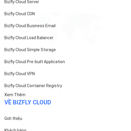
Hướng dẫn thanh toán
Cách tính phí và gói cước
TECH BLOG
ĐỌC TIN