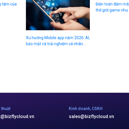
ng tâm của
Xu hướng Mobile app năm 2026: AI,
Điện toán đám mây
bảo mật và trải nghiệm cá nhân...
thế giới game như
 thuật
Kinh doanh, CSKH
t@bizflycloud.vn
sales@bizflycloud.vn