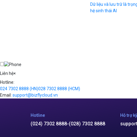
Dữ liệu và lưu trữ là trọ
hệ sinh thái AI
Liên hệ
×
Hotline:
024 7302 8888
(HN)
028 7302 8888
(HCM)
Email:
support@bizflycloud.vn
Hotline
Hỗ trợ kỹ
(024) 7302 8888
-
(028) 7302 8888
suppor