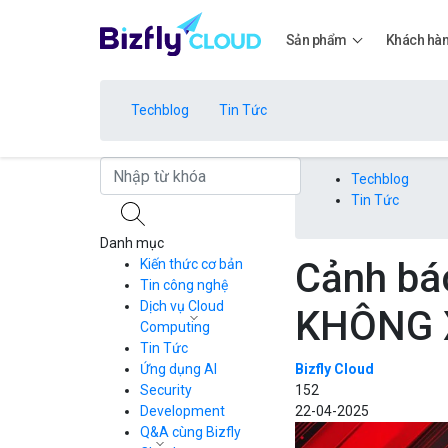
Sản phẩm
Khách hà
Techblog
Tin Tức
Bảng giá
Techblog
Tin Tức
Danh mục
Bảng giá
Cảnh báo
Kiến thức cơ bản
Tin công nghệ
Dịch vụ Cloud
KHÔNG 
Bảng giá
Computing
Tin Tức
Cloud Server
CDN
Ứng dụng AI
Bizfly Cloud
Load Balancer
Security
152
Bảng giá
Auto Scaling
Development
22-04-2025
Container Registry
Q&A cùng Bizfly
Kubernetes