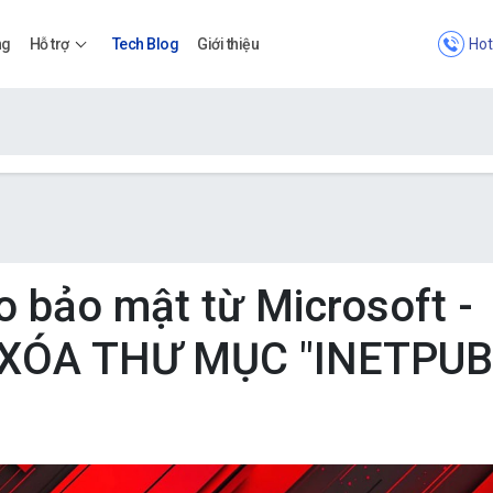
Hot
ng
Hỗ trợ
Tech Blog
Giới thiệu
Bảng giá
Bảng giá
 bảo mật từ Microsoft -
XÓA THƯ MỤC "INETPUB
Apps
Bảng giá