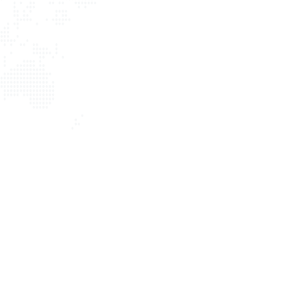
hi nhánh TP.Hải Phòng:
Địa chỉ:
310 Hai Bà Trưng, phường Lê Chân, TP. Hải