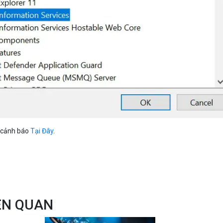
ề cảnh báo
Tại Đây
.
IÊN QUAN