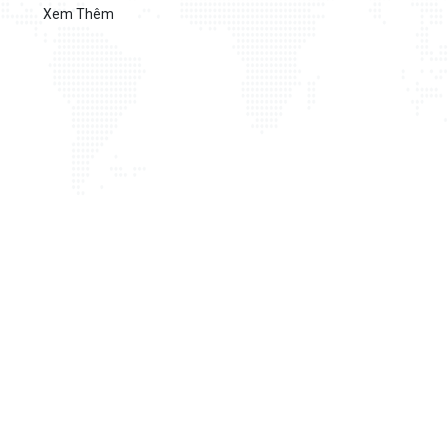
Xem Thêm
Chi nhánh TP.Hồ Chí Minh:
C
nh
Địa chỉ:
Số 127 đường Võ Văn Tần, phường Xuân