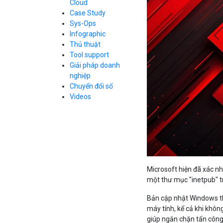
Cloud
Cloud Database
Case Study
Q&A về Bizfly
Bảng giá
Call Center
Cloud Server
Sys-Ops
Business Email
Q&A về Bizfly
Thao tác kết nối
Infographic
Simple Storage
tới server
Business Email
Thủ thuật
VOD
Videos
Videos
Tool support
Bảng giá
VPN
Giải pháp doanh
Traffic Manager
nghiệp
Cloud VPS
Chuyển đổi số
Kafka
Bảng giá
Videos
Videos
Bảng giá
Microsoft hiện đã xác 
Bảng giá
một thư mục "inetpub" 
Bản cập nhật Windows t
máy tính, kể cả khi khô
giúp ngăn chặn tấn công