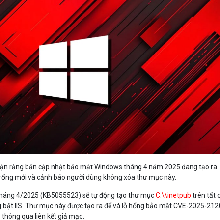
Bảng giá
Bảng giá
Bảng giá
Bảng giá
nhận rằng bản cập nhật bảo mật Windows tháng 4 năm 2025 đang tạo ra
trống mới và cảnh báo người dùng không xóa thư mục này.
háng 4/2025 (KB5055523) sẽ tự động tạo thư mục
C:\\inetpub
trên tất 
ng bật IIS. Thư mục này được tạo ra để vá lỗ hổng bảo mật CVE-2025-212
 thông qua liên kết giả mạo.