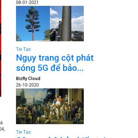
08-01-2021
Tin Tức
Ngụy trang cột phát
sóng 5G để bảo...
Bizfly Cloud
26-10-2020
cả
04,
Tin Tức