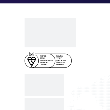
Công ty cổ phần VCCorp
Số 01 phố Nguyễn Huy Tưởng,