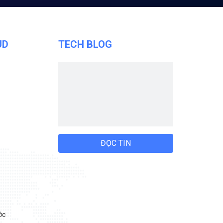
UD
TECH BLOG
ĐỌC TIN
ớc