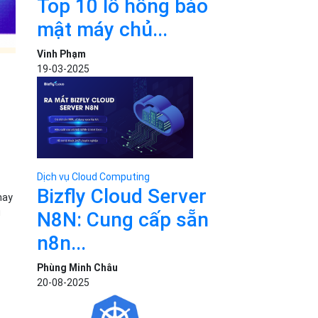
Top 10 lỗ hổng bảo
mật máy chủ...
Vinh Phạm
19-03-2025
Dịch vụ Cloud Computing
Bizfly Cloud Server
hay
ủ
N8N: Cung cấp sẵn
n8n...
Phùng Minh Châu
20-08-2025
g