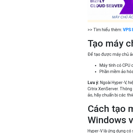
>> Tìm hiểu thêm:
VPS 
Tạo máy c
Để tạo được máy chủ ảo
Máy tính có CPU 
Phần mềm ảo hóa
Lưu ý:
Ngoài Hyper-V, h
Citrix XenServer. Thôn
ảo, hãy chuẩn bị các th
Cách tạo m
Windows v
Hyper-V là ứng dụng có 