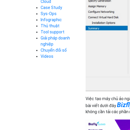
Cloud
Cloud Database
Case Study
Q&A về Bizfly
Bảng giá
Call Center
Cloud Server
Sys-Ops
Business Email
Q&A về Bizfly
Thao tác kết nối
Infographic
Simple Storage
tới server
Business Email
Thủ thuật
VOD
Videos
Videos
Tool support
Bảng giá
VPN
Giải pháp doanh
Traffic Manager
nghiệp
Cloud VPS
Chuyển đổi số
Kafka
Bảng giá
Videos
Videos
Bảng giá
Việc tạo máy chủ ảo ng
Bảng giá
Bizf
bài viết dưới đây
không cần tải các phần