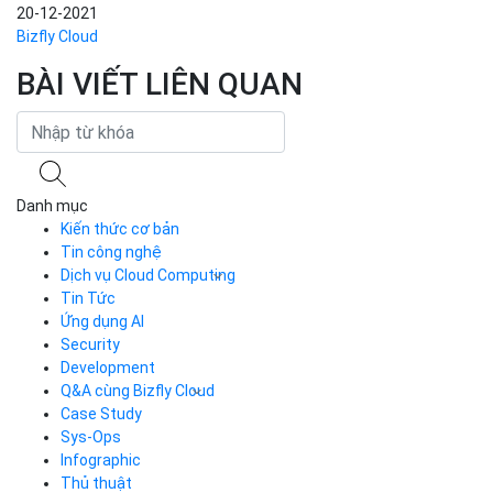
20-12-2021
Bizfly Cloud
BÀI VIẾT LIÊN QUAN
Danh mục
Kiến thức cơ bản
Tin công nghệ
Dịch vụ Cloud Computing
Tin Tức
Cloud Server
CDN
Ứng dụng AI
Load Balancer
Security
Auto Scaling
Development
Container Registry
Q&A cùng Bizfly Cloud
Kubernetes
Case Study
Q&A về Bizfly Cloud Server
Cloud Database
Q&A về Bizfly Business Email
Thao tác kết nối tới server
Sys-Ops
Call Center
Videos
Videos
Infographic
Business Email
Thủ thuật