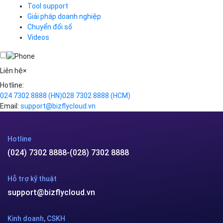
Simple Storage
Tool support
VOD
Giải pháp doanh nghiệp
VPN
Chuyển đổi số
Traffic Manager
Videos
Cloud VPS
Kafka
Videos
Liên hệ
×
Hotline:
024 7302 8888
(HN)
028 7302 8888
(HCM)
Email:
support@bizflycloud.vn
Hotline
(024) 7302 8888
-
(028) 7302 8888
Hỗ trợ kỹ thuật
support@bizflycloud.vn
Kinh doanh, CSKH