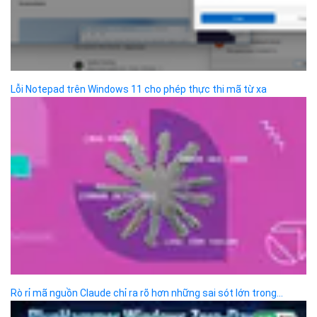
Chi nhánh TP.Hồ Chí Minh:
Địa chỉ:
Số 127 đường Võ Văn Tần, phường Xuân Hòa,
Thành phố Hồ Chí Minh.
Chi nhánh TP.Hải Phòng:
Địa chỉ:
310 Hai Bà Trưng, phường Lê Chân, TP. Hải
Phòng.
© 2014 Bizfly Cloud. All Rights Reserved
Điều khoản sử dụng
|
Cam kết chất lượng dịch vụ - SLA