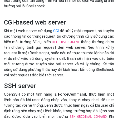
hoạt động của tấn công trên và nêu ra một số dịch vụ cũng bị ảnh
hưởng bởi lỗi Shellshock:
CGI-based web server
Khi một web server sử dụng
CGI
để xử lý một request, nó truyền
các thông tin có trong request tới chương trình xử lý sử dụng các
biến môi trường. Ví dụ, biến
thông thường chứa
HTTP_USER_AGENT
tên chương trình gửi request đến web server. Nếu trình xử lý
request là một Bash script, hoặc nếu nó thực thi một lệnh nào đó
ví dụ như việc sử dụng system call, Bash sẽ nhận vào các biến
môi trường được truyền vào bởi server và xử lý chúng. Kẻ tấn
công sử dụng phương thức này để kích hoạt tấn công Shellshock
với một request đặc biệt tới server.
SSH server
OpenSSH có một tính năng là
ForceCommand
, thực hiện một
lệnh nào đó khi user đăng nhập vào, thay vì chạy shell để user
tương tác với hệ thống. Lệnh được thực hiện ngay cả khi user chỉ
định rằng nên chạy một lệnh khác; trong trường hợp đó, lệnh ban
đầu được đưa vào biến môi trường
. Khi
SSH_ORIGINAL_COMMAND