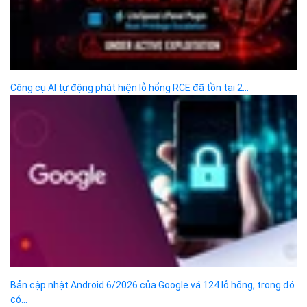
Kinh doanh, CSKH
sales@bizflycloud.vn
Công ty cổ phần VCCorp
Số 01 phố Nguyễn Huy Tưởng,
phường Thanh Xuân,