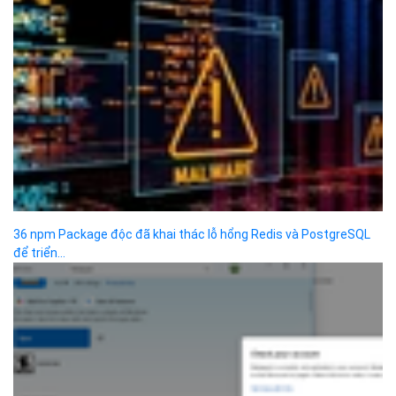
TECH BLOG
ĐỌC TIN
Trụ sở chính
Địa chỉ:
Số 01 phố Nguyễn Huy Tưởng, phường Thanh
Xuân, Thành phố Hà Nội.