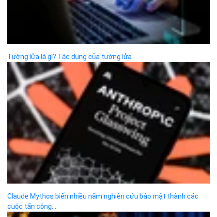
Bizfly Cloud Container Registry
Xem Thêm
VỀ BIZFLY CLOUD
Giới thiệu
Khách hàng
Tin tức
Chính sách bảo mật
Chính sách thanh toán
Tài liệu hỗ trợ
Hướng dẫn thanh toán
Cách tính phí và gói cước