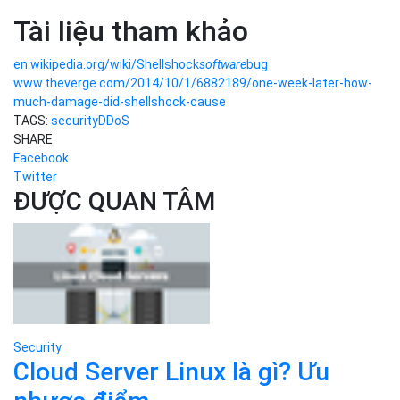
Tài liệu tham khảo
en.wikipedia.org/wiki/Shellshock
software
bug
www.theverge.com/2014/10/1/6882189/one-week-later-how-
much-damage-did-shellshock-cause
TAGS:
security
DDoS
SHARE
Facebook
Twitter
ĐƯỢC QUAN TÂM
Security