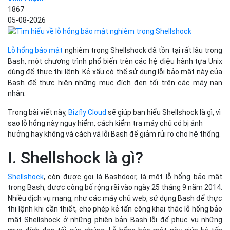
1867
05-08-2026
Lỗ hổng bảo mật
nghiêm trọng Shellshock đã tồn tại rất lâu trong
Bash, một chương trình phổ biến trên các hệ điệu hành tựa Unix
dùng để thực thi lệnh. Kẻ xấu có thể sử dụng lỗi bảo mật này của
Bash để thực hiện những mục đích đen tối trên các máy nạn
nhân.
Trong bài viết này,
Bizfly Cloud
sẽ giúp bạn hiểu Shellshock là gì, vì
sao lỗ hổng này nguy hiểm, cách kiểm tra máy chủ có bị ảnh
hưởng hay không và cách vá lỗi Bash để giảm rủi ro cho hệ thống.
I. Shellshock là gì?
Shellshock
, còn được gọi là Bashdoor, là một lỗ hổng bảo mật
trong Bash, được công bố rộng rãi vào ngày 25 tháng 9 năm 2014.
Nhiều dịch vụ mạng, như các máy chủ web, sử dụng Bash để thực
thi lệnh khi cần thiết, cho phép kẻ tấn công khai thác lỗ hổng bảo
mật Shellshock ở những phiên bản Bash lỗi để phục vụ những