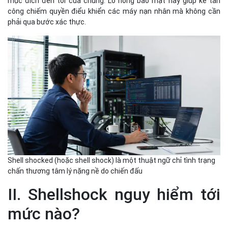
mục đích đen tối của chúng. Lỗ hổng bảo mật này giúp kẻ tấn
công chiếm quyền điểu khiển các máy nạn nhân mà không cần
phải qua bước xác thực.
Shell shocked (hoặc shell shock) là một thuật ngữ chỉ tình trạng
chấn thương tâm lý nặng nề do chiến đấu
II. Shellshock nguy hiểm tới
mức nào?