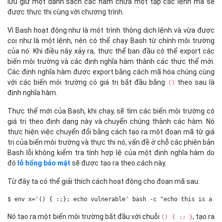
lưu giữ một danh sách các hàm chứa một tập các lệnh mà sẽ
được thực thi cùng với chương trình.
Vì Bash hoạt động như là một trình thông dịch lệnh và vừa được
coi như là một lệnh, nên có thể chạy Bash từ chính môi trường
của nó. Khi điều này xảy ra, thực thể ban đầu có thể export các
biến môi trường và các định nghĩa hàm thành các thực thể mới.
Các định nghĩa hàm được export bằng cách mã hóa chúng cùng
với các biến môi trường có giá trị bắt đầu bằng
theo sau là
()
định nghĩa hàm.
Thực thể mới của Bash, khi chạy, sẽ tìm các biến môi trường có
giá trị theo định dạng này và chuyển chúng thành các hàm. Nó
thực hiện việc chuyển đổi bằng cách tạo ra một đoạn mã từ giá
trị của biến môi trường và thực thi nó, vấn đề ở chỗ các phiên bản
Bash lỗi không kiểm tra tính hợp lệ của một định nghĩa hàm do
đó
lỗ hổng bảo mật
sẽ được tạo ra theo cách này.
Từ đây ta có thể giải thích cách hoạt động cho đoạn mã sau:
$ env x='() { :;}; echo vulnerable' bash -c "echo this is a t
Nó tạo ra một biến môi trường bắt đầu với chuỗi
, tạo ra
() { :; }