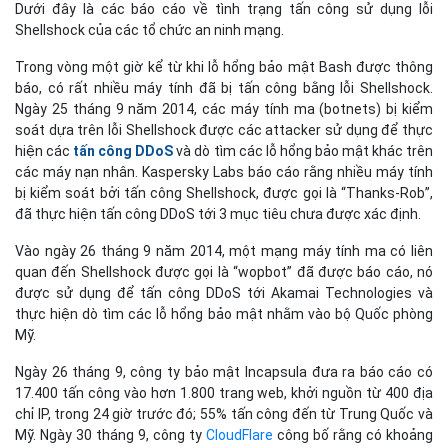
Dưới đây là các báo cáo về tình trạng tấn công sử dụng lỗi
Shellshock của các tổ chức an ninh mạng.
Trong vòng một giờ kể từ khi lỗ hổng bảo mật Bash được thông
báo, có rất nhiều máy tính đã bị tấn công bằng lỗi Shellshock.
Ngày 25 tháng 9 năm 2014, các máy tính ma (botnets) bị kiểm
soát dựa trên lỗi Shellshock được các attacker sử dụng để thực
hiện các
tấn công DDoS
và dò tìm các lỗ hổng bảo mật khác trên
các máy nạn nhân. Kaspersky Labs báo cáo rằng nhiều máy tính
bị kiểm soát bởi tấn công Shellshock, được gọi là “Thanks-Rob”,
đã thực hiện tấn công DDoS tới 3 mục tiêu chưa được xác định.
Vào ngày 26 tháng 9 năm 2014, một mạng máy tính ma có liên
quan đến Shellshock được gọi là “wopbot” đã được báo cáo, nó
được sử dụng để tấn công DDoS tới Akamai Technologies và
thực hiện dò tìm các lỗ hổng bảo mật nhằm vào bộ Quốc phòng
Mỹ.
Ngày 26 tháng 9, công ty bảo mật Incapsula đưa ra báo cáo có
17.400 tấn công vào hơn 1.800 trang web, khởi nguồn từ 400 địa
chỉ IP, trong 24 giờ trước đó; 55% tấn công đến từ Trung Quốc và
Mỹ. Ngày 30 tháng 9, công ty
CloudFlare
công bố rằng có khoảng