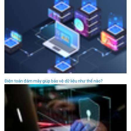
Thành phố Hà Nội.
MST/ĐKKD: 0101871229 do
Sở Kế hoạch và Đầu tư
cấp ngày 27/8/2015
SẢN PHẨM
Bizfly Cloud Server
Bizfly Cloud CDN
Bizfly Cloud Business Email
Bizfly Cloud Load Balancer
Bizfly Cloud Simple Storage
Bizfly Cloud Pre-built Application
Bizfly Cloud VPN