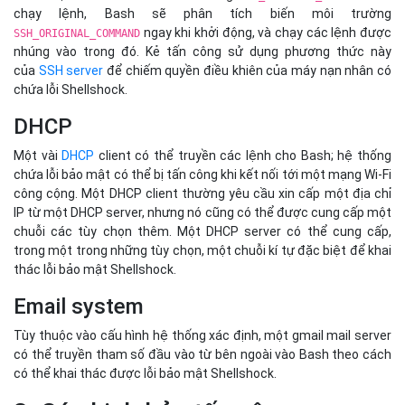
chạy lệnh, Bash sẽ phân tích biến môi trường
ngay khi khởi động, và chạy các lệnh được
SSH_ORIGINAL_COMMAND
nhúng vào trong đó. Kẻ tấn công sử dụng phương thức này
của
SSH server
để chiếm quyền điều khiên của máy nạn nhân có
chứa lỗi Shellshock.
DHCP
Một vài
DHCP
client có thể truyền các lệnh cho Bash; hệ thống
chứa lỗi bảo mật có thể bị tấn công khi kết nối tới một mạng Wi-Fi
công cộng. Một DHCP client thường yêu cầu xin cấp một địa chỉ
IP từ một DHCP server, nhưng nó cũng có thể được cung cấp một
chuỗi các tùy chọn thêm. Một DHCP server có thể cung cấp,
trong một trong những tùy chọn, một chuỗi kí tự đặc biệt để khai
thác lỗi bảo mật Shellshock.
Email system
Tùy thuộc vào cấu hình hệ thống xác định, một gmail mail server
có thể truyền tham số đầu vào từ bên ngoài vào Bash theo cách
có thể khai thác được lỗi bảo mật Shellshock.