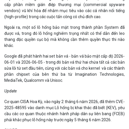
cấp phần mềm gián điệp thương mại (commercial spyware
vendors) vũ khí hóa để nhắm mục tiêu vào các cá nhân nổi tiếng
(high-profile) trong các cuộc tấn công có chủ đích cao.
Ngoài ra, một số lỗ hổng bảo mật trong thành phần System đã
được vá, trong đó lỗ hổng nghiêm trọng nhất có thể dẫn đến leo
thang đặc quyền cục bộ mà không cần thêm quyền thực thi nào
khác.
Google đã phát hành hai set bản vá - bản vá bảo mật cấp độ 2026-
06-01 và 2026-06-05 - trong đó bản vá thứ hai chứa tất cả các bản
sửa lỗi từ set đầu tiên, cùng với các bản vá cho kernel và các thành
phần chipset của bên thứ ba từ Imagination Technologies,
MediaTek, Qualcomm và Unisoc.
Update
Cơ quan CISA Hoa Kỳ, vào ngày 2 tháng 6 năm 2026, đã thêm CVE-
2025-48595 vào danh mục Lỗ hổng bị khai thác đã biết (KEV), yêu
cầu các cơ quan thuộc nhánh hành pháp dân sự liên bang (FCEB)
phải khắc phục lỗ hổng này trước ngày 5 tháng 6 năm 2026.