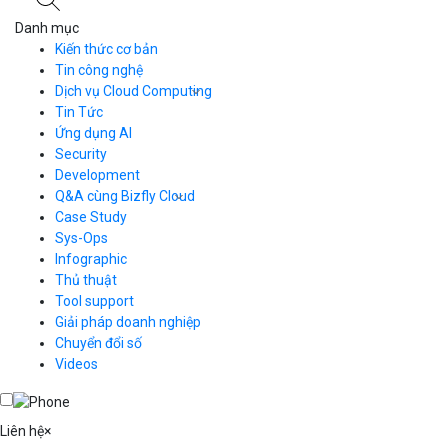
Danh mục
Kiến thức cơ bản
Tin công nghệ
Dịch vụ Cloud Computing
Tin Tức
Cloud Server
CDN
Ứng dụng AI
Load Balancer
Security
Auto Scaling
Development
Container Registry
Q&A cùng Bizfly Cloud
Kubernetes
Case Study
Q&A về Bizfly Cloud Server
Cloud Database
Q&A về Bizfly Business Email
Thao tác kết nối tới server
Sys-Ops
Call Center
Videos
Videos
Infographic
Business Email
Thủ thuật
Simple Storage
Tool support
VOD
Giải pháp doanh nghiệp
VPN
Chuyển đổi số
Traffic Manager
Videos
Cloud VPS
Kafka
Videos
Liên hệ
×