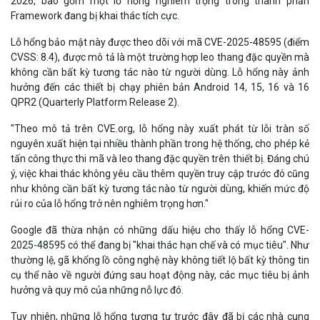
2026, bao gồm một lỗ hổng nghiêm trọng trong thành phần
Framework đang bị khai thác tích cực.
Lỗ hổng bảo mật này được theo dõi với mã CVE-2025-48595 (điểm
CVSS: 8.4), được mô tả là một trường hợp leo thang đặc quyền mà
không cần bất kỳ tương tác nào từ người dùng. Lỗ hổng này ảnh
hưởng đến các thiết bị chạy phiên bản Android 14, 15, 16 và 16
QPR2 (Quarterly Platform Release 2).
"Theo mô tả trên CVE.org, lỗ hổng này xuất phát từ lỗi tràn số
nguyên xuất hiện tại nhiều thành phần trong hệ thống, cho phép kẻ
tấn công thực thi mã và leo thang đặc quyền trên thiết bị. Đáng chú
ý, việc khai thác không yêu cầu thêm quyền truy cập trước đó cũng
như không cần bất kỳ tương tác nào từ người dùng, khiến mức độ
rủi ro của lỗ hổng trở nên nghiêm trọng hơn."
Google đã thừa nhận có những dấu hiệu cho thấy lỗ hổng CVE-
2025-48595 có thể đang bị "khai thác hạn chế và có mục tiêu". Như
thường lệ, gã khổng lồ công nghệ này không tiết lộ bất kỳ thông tin
cụ thể nào về người đứng sau hoạt động này, các mục tiêu bị ảnh
hưởng và quy mô của những nỗ lực đó.
Tuy nhiên, những lỗ hổng tương tự trước đây đã bị các nhà cung