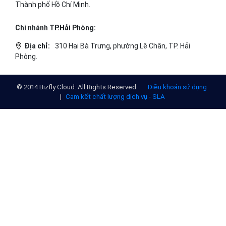
Địa chỉ:
Số 127 đường Võ Văn Tần, phường Xuân Hòa,
Thành phố Hồ Chí Minh.
Chi nhánh TP.Hải Phòng:
Địa chỉ:
310 Hai Bà Trưng, phường Lê Chân, TP. Hải
Phòng.
© 2014 Bizfly Cloud. All Rights Reserved
Điều khoản sử dụng
|
Cam kết chất lượng dịch vụ - SLA