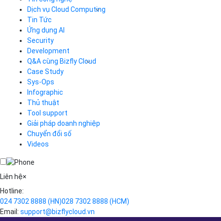
Dịch vụ Cloud Computing
Tin Tức
Cloud Server
CDN
Ứng dụng AI
Load Balancer
Security
Auto Scaling
Development
Container Registry
Q&A cùng Bizfly Cloud
Kubernetes
Case Study
Q&A về Bizfly Cloud Server
Cloud Database
Q&A về Bizfly Business Email
Thao tác kết nối tới server
Sys-Ops
Call Center
Videos
Videos
Infographic
Business Email
Thủ thuật
Simple Storage
Tool support
VOD
Giải pháp doanh nghiệp
VPN
Chuyển đổi số
Traffic Manager
Videos
Cloud VPS
Kafka
Videos
Liên hệ
×
Hotline:
024 7302 8888
(HN)
028 7302 8888
(HCM)
Email:
support@bizflycloud.vn