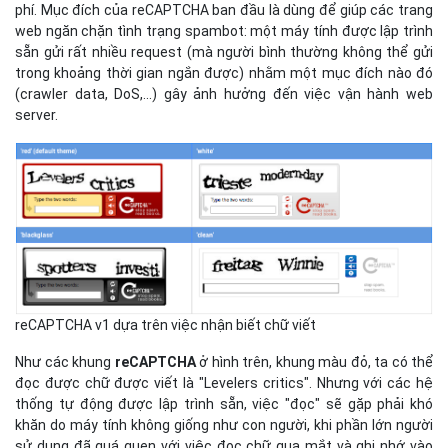
phí. Mục đích của reCAPTCHA ban đầu là dùng để giúp các trang
web ngăn chặn tình trạng spambot: một máy tính được lập trình
sẵn gửi rất nhiều request (mà người bình thường không thể gửi
trong khoảng thời gian ngắn được) nhằm một mục đích nào đó
(crawler data, DoS,...) gây ảnh hưởng đến việc vận hành web
server.
reCAPTCHA v1 dựa trên việc nhận biết chữ viết
Như các khung
reCAPTCHA
ở hình trên, khung màu đỏ, ta có thể
đọc được chữ được viết là "Levelers critics". Nhưng với các hệ
thống tự động được lập trình sẵn, việc "đọc" sẽ gặp phải khó
khăn do máy tính không giống như con người, khi phần lớn người
sử dụng đã quá quen với việc đọc chữ qua mắt và ghi nhớ vào