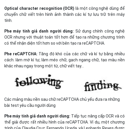
Optical character recognition (OCR)
là một công nghệ dùng để
chuyển chữ viết trên hình ảnh thành các kí tự lưu trữ trên máy
tính.
Phe máy tính giả danh người dùng:
Sử dụng chính công nghệ
OCR nhưng với thuật toán tốt hơn để tạo ra những chương trình
có thể nhận diện tốt hơn so với bên tạo ra reCAPTCHA.
Phe reCAPTCHA:
Tăng độ khó của các chữ và kí tự bằng nhiều
cách: làm mờ kí tự, làm méo chữ, gạch ngang chữ, tạo màu nền
khác nhau ngay trong một từ, chữ viết tay…
Các mảng màu nền sau chữ reCAPTCHA chủ yếu đưa ra những
bài test yêu cầu người dùng
Phe máy tính giả danh người dùng:
Tiếp tục nâng cấp OCR và có
thể giải được rất nhiều hình của reCAPTCHA. Ví dụ, một chương
trình của Claudia Cruz, Fernando Uceda, và Leobardo Reyes được