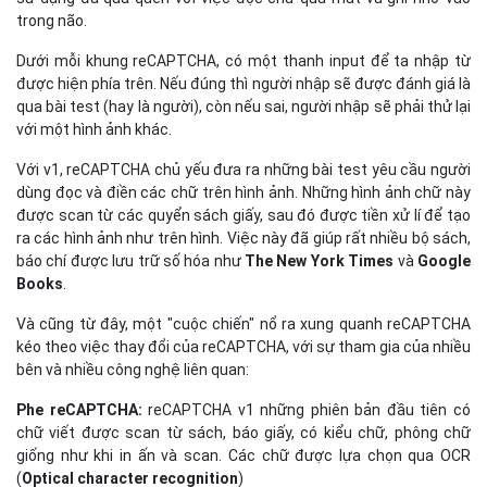
trong não.
Dưới mỗi khung reCAPTCHA, có một thanh input để ta nhập từ
được hiện phía trên. Nếu đúng thì người nhập sẽ được đánh giá là
qua bài test (hay là người), còn nếu sai, người nhập sẽ phải thử lại
với một hình ảnh khác.
Với v1, reCAPTCHA chủ yếu đưa ra những bài test yêu cầu người
dùng đọc và điền các chữ trên hình ảnh. Những hình ảnh chữ này
được scan từ các quyển sách giấy, sau đó được tiền xử lí để tạo
ra các hình ảnh như trên hình. Việc này đã giúp rất nhiều bộ sách,
báo chí được lưu trữ số hóa như
The New York Times
và
Google
Books
.
Và cũng từ đây, một "cuộc chiến" nổ ra xung quanh reCAPTCHA
kéo theo việc thay đổi của reCAPTCHA, với sự tham gia của nhiều
bên và nhiều công nghệ liên quan:
Phe reCAPTCHA:
reCAPTCHA v1 những phiên bản đầu tiên có
chữ viết được scan từ sách, báo giấy, có kiểu chữ, phông chữ
giống như khi in ấn và scan. Các chữ được lựa chọn qua OCR
(
Optical character recognition
)