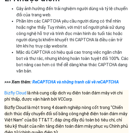
Gây ảnh hưởng đến trải nghiệm người dùng và tỷ lệ chuyển
đổi của trang web.
Phần lớn các CAPTCHA yêu cầu người dùng có thể nhìn
hoặc nghe thấy. Tuy nhiên, với một số người phải sử dụng
công nghệ hỗ trợ và trình đọc màn hình do tuổi tác hoặc
người dùng bị khiếm khuyết thì CAPTCHA là điều cản trở
lớn khi họ truy cập website.
Mặc dù CAPTCHA có hiệu quả cao trong việc ngăn chặn
bot và thư rác, nhưng không hoàn toàn tuyệt đối 100%. Các
bot nâng cao hơn có thể dễ dàng khai thác CAPTCHA dạng
văn bản.
>>> Xem thêm:
ReCAPTCHA và những tranh cãi về reCAPTCHA
Bizfly Cloud
là nhà cung cấp dịch vụ điện toán đám mây với chi
phí thấp, được vận hành bởi VCCorp.
Bizfly Cloud là một trong 4 doanh nghiệp nòng cốt trong "Chiến
dịch thúc đẩy chuyển đổi số bằng công nghệ điện toán đám mây
Việt Nam" của Bộ TT&TT; đáp ứng đầy đủ toàn bộ tiêu chí, chỉ
tiêu kỹ thuật của nền tảng điện toán đám mây phục vụ Chính phủ
điện tử/chính quyền điện tử.