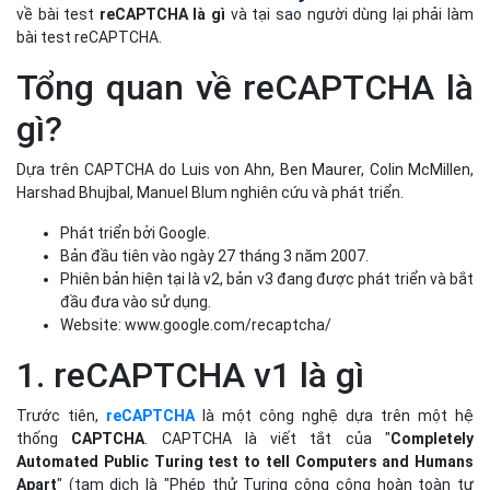
về bài test
reCAPTCHA là gì
và tại sao người dùng lại phải làm
bài test reCAPTCHA.
Tổng quan về reCAPTCHA là
gì?
Dựa trên CAPTCHA do Luis von Ahn, Ben Maurer, Colin McMillen,
Harshad Bhujbal, Manuel Blum nghiên cứu và phát triển.
Phát triển bởi Google.
Bản đầu tiên vào ngày 27 tháng 3 năm 2007.
Phiên bản hiện tại là v2, bản v3 đang được phát triển và bắt
đầu đưa vào sử dụng.
Website: www.google.com/recaptcha/
1. reCAPTCHA v1 là gì
Trước tiên,
reCAPTCHA
là một công nghệ dựa trên một hệ
thống
CAPTCHA
. CAPTCHA là viết tắt của "
Completely
Automated Public Turing test to tell Computers and Humans
Apart
" (tạm dịch là "Phép thử Turing công cộng hoàn toàn tự