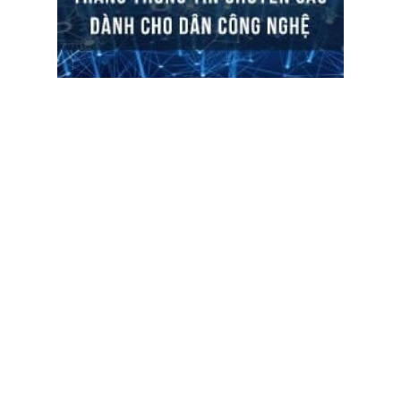
ĐỌC TIN
Trụ sở chính
Địa chỉ:
Số 01 phố Nguyễn Huy Tưởng, phường Thanh
Xuân, Thành phố Hà Nội.
Chi nhánh TP.Hồ Chí Minh:
Địa chỉ:
Số 127 đường Võ Văn Tần, phường Xuân Hòa,
Thành phố Hồ Chí Minh.