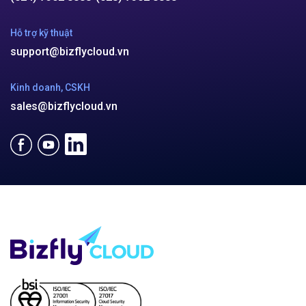
Hỗ trợ kỹ thuật
support@bizflycloud.vn
Kinh doanh, CSKH
sales@bizflycloud.vn