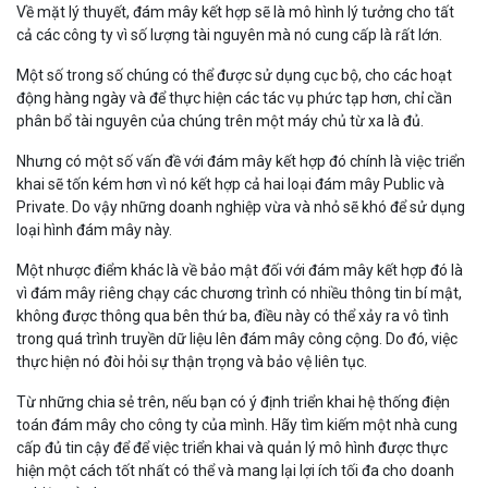
Về mặt lý thuyết, đám mây kết hợp sẽ là mô hình lý tưởng cho tất
cả các công ty vì số lượng tài nguyên mà nó cung cấp là rất lớn.
Một số trong số chúng có thể được sử dụng cục bộ, cho các hoạt
động hàng ngày và để thực hiện các tác vụ phức tạp hơn, chỉ cần
phân bổ tài nguyên của chúng trên một máy chủ từ xa là đủ.
Nhưng có một số vấn đề với đám mây kết hợp đó chính là việc triển
khai sẽ tốn kém hơn vì nó kết hợp cả hai loại đám mây Public và
Private. Do vậy những doanh nghiệp vừa và nhỏ sẽ khó để sử dụng
loại hình đám mây này.
Một nhược điểm khác là về bảo mật đối với đám mây kết hợp đó là
vì đám mây riêng chạy các chương trình có nhiều thông tin bí mật,
không được thông qua bên thứ ba, điều này có thể xảy ra vô tình
trong quá trình truyền dữ liệu lên đám mây công cộng. Do đó, việc
thực hiện nó đòi hỏi sự thận trọng và bảo vệ liên tục.
Từ những chia sẻ trên, nếu bạn có ý định triển khai hệ thống điện
toán đám mây cho công ty của mình. Hãy tìm kiếm một nhà cung
cấp đủ tin cậy để để việc triển khai và quản lý mô hình được thực
hiện một cách tốt nhất có thể và mang lại lợi ích tối đa cho doanh