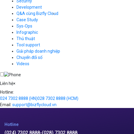
Load Balancer
Security
Auto Scaling
Development
Container Registry
Q&A cùng Bizfly Cloud
Kubernetes
Case Study
Q&A về Bizfly Cloud Server
Cloud Database
Q&A về Bizfly Business Email
Thao tác kết nối tới server
Sys-Ops
Call Center
Videos
Videos
Infographic
Business Email
Thủ thuật
Simple Storage
Tool support
VOD
Giải pháp doanh nghiệp
VPN
Chuyển đổi số
Traffic Manager
Videos
Cloud VPS
Kafka
Videos
Liên hệ
×
Hotline:
024 7302 8888
(HN)
028 7302 8888
(HCM)
Email:
support@bizflycloud.vn
Hotline
(024) 7302 8888
-
(028) 7302 8888