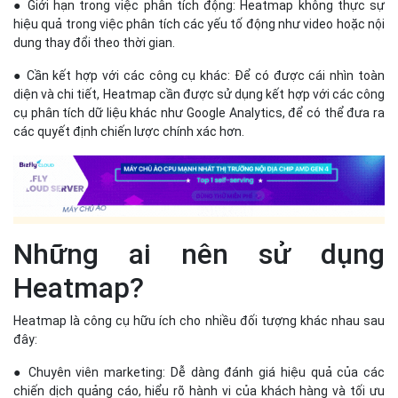
Những ai nên sử dụng
Heatmap?
Heatmap là công cụ hữu ích cho nhiều đối tượng khác nhau sau
đây:
● Chuyên viên marketing: Dễ dàng đánh giá hiệu quả của các
chiến dịch quảng cáo, hiểu rõ hành vi của khách hàng và tối ưu
hóa các chiến dịch tiếp thị.
● Nhà thiết kế web và UX/UI: Hỗ trợ trong việc tối ưu hóa trải
nghiệm người dùng và thiết kế giao diện, đảm bảo rằng người
dùng có trải nghiệm tốt nhất khi truy cập trang web.
● Nhà quản trị web: Theo dõi và cải thiện hiệu suất của trang
web, đảm bảo rằng các phần quan trọng của trang web được
người dùng chú ý và tương tác nhiều.
● Nhà phát triển sản phẩm: Cung cấp thông tin về cách người
dùng tương tác với sản phẩm, giúp cải tiến và phát triển sản