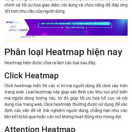
Click Heatmap
Click heatmap hiển thị các vị trí mà người dùng đã click vào trên
trang web. Loại heatmap này giúp xác định các khu vực phổ biến
mà người dùng tương tác, từ đó giúp tối ưu hóa bố cục và nội
dung của trang web. Click heatmap thường được sử dụng để xác
định các vấn đề về trải nghiệm người dùng, chẳng hạn như các
liên kết bị bỏ qua hoặc các nút không hoạt động như mong đợi.
Attention Heatmap
Attention heatmap cho thấy các khu vực trên trang web nhận
được nhiều sự chú ý từ người dùng. Loại này thường dựa trên dữ
liệu từ các công cụ theo dõi ánh mắt hoặc hành vi người dùng.
Thông qua đó, quản trị viên sẽ biết cách người dùng tiêu thụ nội
dung và tương tác với các yếu tố trên trang web, từ đó tối ưu hóa
việc trình bày thông tin để thu hút sự chú ý của người dùng.
Scroll Heatmap
Scroll heatmap cho biết mức độ người dùng cuộn trang web. Nó