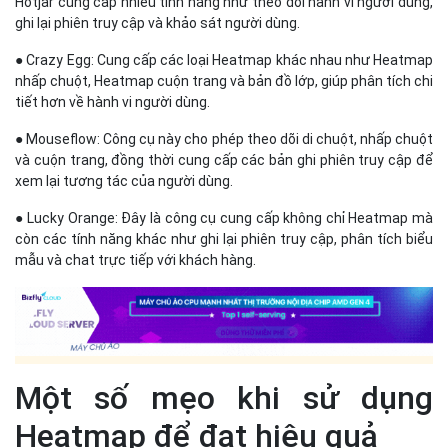
còn các tính năng khác như ghi lại phiên truy cập, phân tích biểu
mẫu và chat trực tiếp với khách hàng.
Một số mẹo khi sử dụng
Heatmap để đạt hiệu quả
Để sử dụng Heatmap đạt hiệu quả, bạn có thể tham khảo một số
mẹo sau đây:
● Kết hợp với các công cụ khác: Sử dụng Heatmap kết hợp với
các công cụ phân tích khác như Google Analytics để có được cái
nhìn toàn diện và chi tiết về hành vi người dùng.
● Theo dõi thường xuyên: Để nắm bắt được những thay đổi trong
hành vi người dùng, bạn nên theo dõi Heatmap thường xuyên và
so sánh dữ liệu qua các giai đoạn khác nhau.