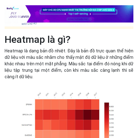
càng ít dữ liệu.
Heatmap là gì?
Bản đồ này sẽ tổng hợp dữ liệu được thu thập rồi cung cấp thông
tin về quá trình tương tác của người dùng trên website một cách
trực quan nhất. Qua đó, bạn sẽ biết được khu vực, vị trí và nội
dung nào trên trang được người dùng yêu thích, quan tâm hoặc ít
quan tâm, vị trí cuộn, nhấp chuột hoặc bỏ qua.