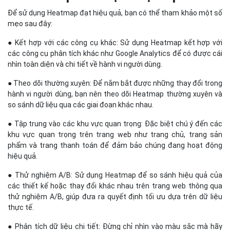
● Tập trung vào các khu vực quan trọng: Đặc biệt chú ý đến các
khu vực quan trọng trên trang web như trang chủ, trang sản
phẩm và trang thanh toán để đảm bảo chúng đang hoạt động
hiệu quả.
● Thử nghiệm A/B: Sử dụng Heatmap để so sánh hiệu quả của
các thiết kế hoặc thay đổi khác nhau trên trang web thông qua
thử nghiệm A/B, giúp đưa ra quyết định tối ưu dựa trên dữ liệu
thực tế.
● Phân tích dữ liệu chi tiết: Đừng chỉ nhìn vào màu sắc mà hãy
phân tích kỹ các dữ liệu mà Heatmap cung cấp, từ đó đưa ra
những quyết định cải thiện trang web một cách hiệu quả nhất.
Trên đây là toàn bộ thông tin liên quan đến Heatmap chi tiết. Có
thể thấy, Heatmap là một công cụ hữu ích trong việc phân tích
hành vi người dùng và tối ưu hóa trang web. Hãy tận dụng
Heatmap để nâng cao trải nghiệm người dùng và đạt được các
mục tiêu kinh doanh của doanh nghiệp hiệu quả hơn.
SHARE