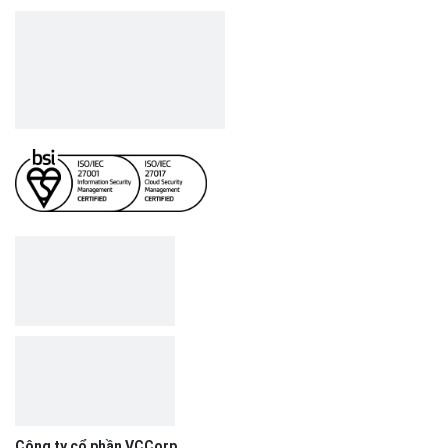
Số 01 phố Nguyễn Huy Tưởng,
phường Thanh Xuân,
Thành phố Hà Nội.
MST/ĐKKD: 0101871229 do
Sở Kế hoạch và Đầu tư
cấp ngày 27/8/2015
SẢN PHẨM
Bizfly Cloud Server
Bizfly Cloud CDN
Bizfly Cloud Business Email
Bizfly Cloud Load Balancer
Bizfly Cloud Simple Storage
Bizfly Cloud Pre-built Application