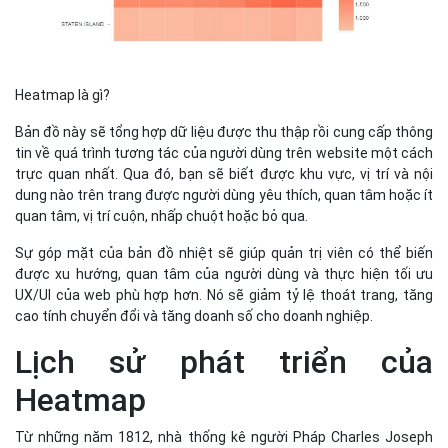
Sự góp mặt của bản đồ nhiệt sẽ giúp quản trị viên có thể biến
được xu hướng, quan tâm của người dùng và thực hiện tối ưu
UX/UI của web phù hợp hơn. Nó sẽ giảm tỷ lệ thoát trang, tăng
cao tính chuyển đổi và tăng doanh số cho doanh nghiệp.
Lịch sử phát triển của
Heatmap
Từ những năm 1812, nhà thống kê người Pháp Charles Joseph
Minard được biết đến với các bản đồ biểu đồ thể hiện sự di
chuyển của quân đội Napoleon trong chiến dịch Nga. Các bản đồ
của Minard sử dụng các yếu tố trực quan như màu sắc và độ dày
của đường để biểu thị dữ liệu, là tiền thân của heatmap hiện đại.