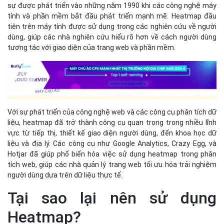
liệu, heatmap đã trở thành công cụ quan trọng trong nhiều lĩnh
vực từ tiếp thị, thiết kế giao diện người dùng, đến khoa học dữ
liệu và địa lý. Các công cụ như Google Analytics, Crazy Egg, và
Hotjar đã giúp phổ biến hóa việc sử dụng heatmap trong phân
tích web, giúp các nhà quản lý trang web tối ưu hóa trải nghiệm
người dùng dựa trên dữ liệu thực tế.
Tại sao lại nên sử dụng
Heatmap?
Sử dụng Heatmap vì những lý do sau đây:
Heatmap cho phép trực quan hóa dữ liệu một cách rõ ràng và dễ
hiểu. Thay vì phải đọc qua hàng ngàn dòng dữ liệu số, người dùng
có thể nhanh chóng nhìn thấy các khu vực quan trọng trên một
biểu đồ màu sắc.
Tiếp theo, heatmap giúp xác định các mẫu hành vi người dùng
một cách dễ dàng. Chẳng hạn, trong lĩnh vực thiết kế giao diện
người dùng, heatmap có thể cho thấy những khu vực nào trên
trang web được người dùng chú ý nhiều nhất, khu vực nào ít