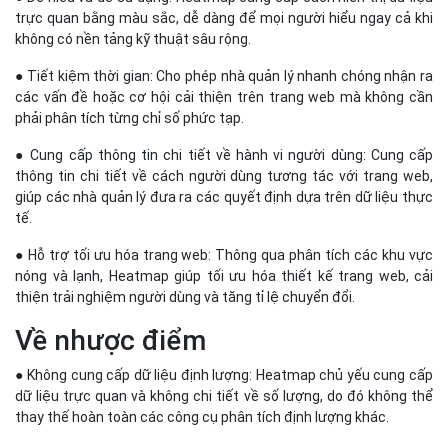
● Hỗ trợ tối ưu hóa trang web: Thông qua phân tích các khu vực
nóng và lạnh, Heatmap giúp tối ưu hóa thiết kế trang web, cải
thiện trải nghiệm người dùng và tăng tỉ lệ chuyển đổi.
Về nhược điểm
● Không cung cấp dữ liệu định lượng: Heatmap chủ yếu cung cấp
dữ liệu trực quan và không chi tiết về số lượng, do đó không thể
thay thế hoàn toàn các công cụ phân tích định lượng khác.
● Giới hạn trong việc phân tích động: Heatmap không thực sự
hiệu quả trong việc phân tích các yếu tố động như video hoặc nội
dung thay đổi theo thời gian.
● Cần kết hợp với các công cụ khác: Để có được cái nhìn toàn
diện và chi tiết, Heatmap cần được sử dụng kết hợp với các công
cụ phân tích dữ liệu khác như Google Analytics, để có thể đưa ra
các quyết định chiến lược chính xác hơn.