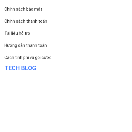
Trụ sở chính
Địa chỉ:
Số 01 phố Nguyễn Huy Tưởng, phường Thanh
Xuân, Thành phố Hà Nội.
Chi nhánh TP.Hồ Chí Minh:
Địa chỉ:
Số 127 đường Võ Văn Tần, phường Xuân Hòa,
Thành phố Hồ Chí Minh.
Chi nhánh TP.Hải Phòng:
Địa chỉ:
310 Hai Bà Trưng, phường Lê Chân, TP. Hải
Phòng.
© 2014 Bizfly Cloud. All Rights Reserved
Điều khoản sử dụng
|
Cam kết chất lượng dịch vụ - SLA