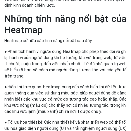
sẽ hiểu rõ hơn về cách mà người dùng tương tác với các yếu tố
trên trang.
● Hiển thị trực quan: Heatmap cung cấp cách hiển thị dữ liệu trực
quan thông qua việc sử dụng màu sắc, giúp người dùng dễ dàng
nhận biết các khu vực có mức độ tương tác cao hoặc thấp. Các
khu vực nóng (màu đỏ) cho thấy nơi có nhiều tương tác, trong khi
các khu vực lạnh (màu xanh) chỉ ra nơi ít được chú ý.
● Tối ưu hóa thiết kế: Các nhà thiết kế và phát triển web có thể tối
ưu hóa giao diện người dùng (UI) và trải nghiệm người dùng (UX)
bằng cách điều chỉnh các yếu tố như bố cục, màu sắc, và vị trí
của các nút bấm, nhằm tăng cường hiệu suất và hiệu quả của
trang web.
● Theo dõi hiệu quả chiến dịch: Thông qua việc so sánh các
Heatmap trước và sau khi triển khai một chiến dịch hoặc thay
đổi, người dùng có thể đánh giá được tác động của chúng đến