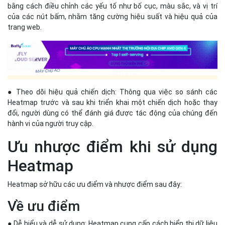
hành vi của người truy cập.
Ưu nhược điểm khi sử dụng
Heatmap
Heatmap sở hữu các ưu điểm và nhược điểm sau đây:
Về ưu điểm
● Dễ hiểu và dễ sử dụng: Heatmap cung cấp cách hiển thị dữ liệu
trực quan bằng màu sắc, dễ dàng để mọi người hiểu ngay cả khi
không có nền tảng kỹ thuật sâu rộng.
● Tiết kiệm thời gian: Cho phép nhà quản lý nhanh chóng nhận ra
các vấn đề hoặc cơ hội cải thiện trên trang web mà không cần
phải phân tích từng chỉ số phức tạp.
● Cung cấp thông tin chi tiết về hành vi người dùng: Cung cấp
thông tin chi tiết về cách người dùng tương tác với trang web,
giúp các nhà quản lý đưa ra các quyết định dựa trên dữ liệu thực
tế.