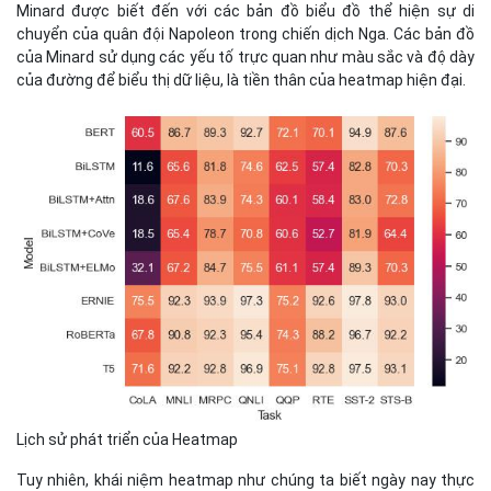
Lịch sử phát triển của Heatmap
Tuy nhiên, khái niệm heatmap như chúng ta biết ngày nay thực
sự được phát triển vào những năm 1990 khi các công nghệ máy
tính và phần mềm bắt đầu phát triển mạnh mẽ. Heatmap đầu
tiên trên máy tính được sử dụng trong các nghiên cứu về người
dùng, giúp các nhà nghiên cứu hiểu rõ hơn về cách người dùng
tương tác với giao diện của trang web và phần mềm.
Với sự phát triển của công nghệ web và các công cụ phân tích dữ