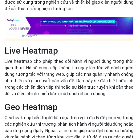
dùng tương tác với trang web, giúp các nhà quản lý nhanh chóng
phát hiện và giải quyết các vấn đề. Dạn này sẽ đặc biệt hữu ích
trong các chiến dịch tiếp thị hoặc sự kiện trực tuyến khi cần theo
dõi và điều chỉnh chiến lược một cách nhanh chóng.
Geo Heatmap
Geo heatmap hiển thị dữ liệu dựa trên vị trí địa lý để phục vụ trong
các nghiên cứu thị trường, phân tích hành vi người tiêu dùng hoặc
các ứng dụng địa lý. Ngoài ra, nó còn giúp xác định các xu hướng
và mẫu hành vi theo từng khu vực địa lý, từ đó đưa ra các quyết
định kinh doanh chiến lược.
Những tính năng nổi bật của
Heatmap
Heatmap sở hữu các tính năng nổi bật sau đây:
● Phân tích hành vi người dùng: Heatmap cho phép theo dõi và ghi
lại hành vi của người dùng khi họ tương tác với trang web, từ việc
di chuột, cuộn trang, đến việc nhấp chuột. Từ đó nhà quản trị web