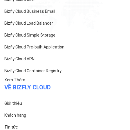
Cách tính phí và gói cước
TECH BLOG
ĐỌC TIN