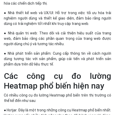
phẩm dựa trên dữ liệu thực tế.
Các công cụ đo lường
Heatmap phổ biến hiện nay
Có nhiều công cụ đo lường Heatmap phổ biến trên thị trường có
thể kể đến như sau:
● Hotjar: Đây là một trong những công cụ Heatmap phổ biến nhất.
Hotjar cung cấp nhiều tính năng như theo dõi hành vi người dùng,
ghi lại phiên truy cập và khảo sát người dùng.
● Crazy Egg: Cung cấp các loại Heatmap khác nhau như Heatmap
nhấp chuột, Heatmap cuộn trang và bản đồ lớp, giúp phân tích chi
tiết hơn về hành vi người dùng.
● Mouseflow: Công cụ này cho phép theo dõi di chuột, nhấp chuột
và cuộn trang, đồng thời cung cấp các bản ghi phiên truy cập để
xem lại tương tác của người dùng.
● Lucky Orange: Đây là công cụ cung cấp không chỉ Heatmap mà