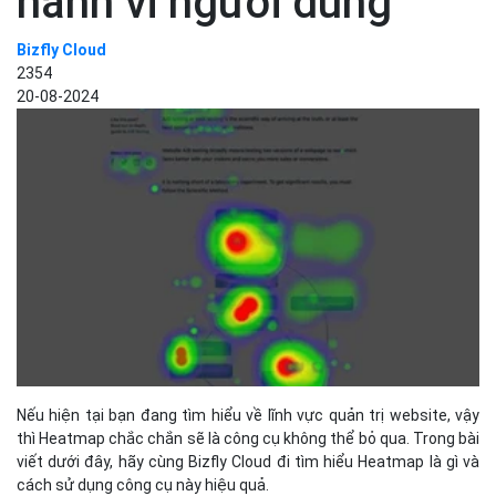
hành vi người dùng
Bizfly Cloud
2354
20-08-2024
Nếu hiện tại bạn đang tìm hiểu về lĩnh vực quản trị website, vậy
thì Heatmap chắc chắn sẽ là công cụ không thể bỏ qua. Trong bài
viết dưới đây, hãy cùng Bizfly Cloud đi tìm hiểu Heatmap là gì và
cách sử dụng công cụ này hiệu quả.
Heatmap là gì?
Heatmap là dạng bản đồ nhiệt. Đây là bản đồ trực quan thể hiện
dữ liệu với màu sắc nhằm cho thấy mật độ dữ liệu ở những điểm
khác nhau trên một mặt phẳng. Màu sắc tại điểm đó nóng khi dữ
liệu tập trung tại một điểm, còn khi màu sắc càng lạnh thì sẽ