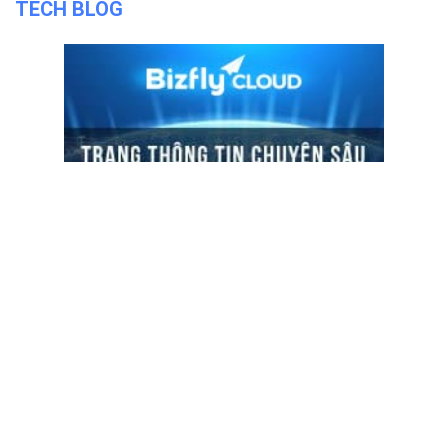
TECH BLOG
ĐỌC TIN
Trụ sở chính