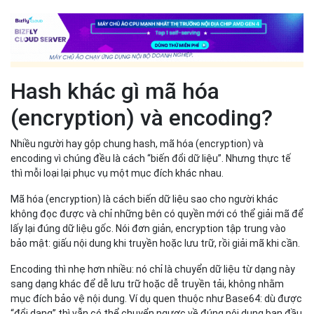
Hash khác gì mã hóa
(encryption) và encoding?
Nhiều người hay gộp chung hash, mã hóa (encryption) và
encoding vì chúng đều là cách “biến đổi dữ liệu”. Nhưng thực tế
thì mỗi loại lại phục vụ một mục đích khác nhau.
Mã hóa (encryption) là cách biến dữ liệu sao cho người khác
không đọc được và chỉ những bên có quyền mới có thể giải mã để
lấy lại đúng dữ liệu gốc. Nói đơn giản, encryption tập trung vào
bảo mật: giấu nội dung khi truyền hoặc lưu trữ, rồi giải mã khi cần.
Encoding thì nhẹ hơn nhiều: nó chỉ là chuyển dữ liệu từ dạng này
sang dạng khác để dễ lưu trữ hoặc dễ truyền tải, không nhằm
mục đích bảo vệ nội dung. Ví dụ quen thuộc như Base64: dù được
“đổi dạng” thì vẫn có thể chuyển ngược về đúng nội dung ban đầu