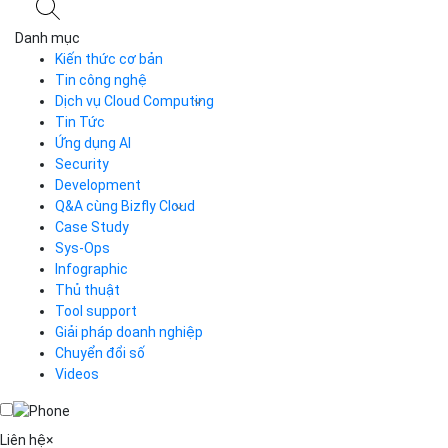
Danh mục
Kiến thức cơ bản
Tin công nghệ
Dịch vụ Cloud Computing
Tin Tức
Cloud Server
CDN
Ứng dụng AI
Load Balancer
Security
Auto Scaling
Development
Container Registry
Q&A cùng Bizfly Cloud
Kubernetes
Case Study
Q&A về Bizfly Cloud Server
Cloud Database
Q&A về Bizfly Business Email
Thao tác kết nối tới server
Sys-Ops
Call Center
Videos
Videos
Infographic
Business Email
Thủ thuật
Simple Storage
Tool support
VOD
Giải pháp doanh nghiệp
VPN
Chuyển đổi số
Traffic Manager
Videos
Cloud VPS
Kafka
Videos
Liên hệ
×