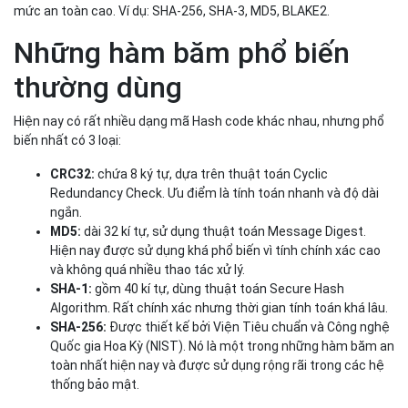
mức an toàn cao. Ví dụ: SHA-256, SHA-3, MD5, BLAKE2.
Những hàm băm phổ biến
thường dùng
Hiện nay có rất nhiều dạng mã Hash code khác nhau, nhưng phổ
biến nhất có 3 loại:
CRC32:
chứa 8 ký tự, dựa trên thuật toán Cyclic
Redundancy Check. Ưu điểm là tính toán nhanh và độ dài
ngắn.
MD5:
dài 32 kí tự, sử dụng thuật toán Message Digest.
Hiện nay được sử dụng khá phổ biến vì tính chính xác cao
và không quá nhiều thao tác xử lý.
SHA-1:
gồm 40 kí tự, dùng thuật toán Secure Hash
Algorithm. Rất chính xác nhưng thời gian tính toán khá lâu.
SHA-256:
Được thiết kế bởi Viện Tiêu chuẩn và Công nghệ
Quốc gia Hoa Kỳ (NIST). Nó là một trong những hàm băm an
toàn nhất hiện nay và được sử dụng rộng rãi trong các hệ
thống bảo mật.