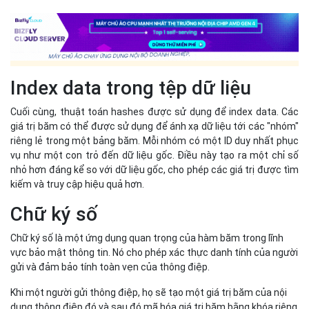
Index data trong tệp dữ liệu
Cuối cùng, thuật toán hashes được sử dụng để index data. Các
giá trị băm có thể được sử dụng để ánh xạ dữ liệu tới các "nhóm"
riêng lẻ trong một bảng băm. Mỗi nhóm có một ID duy nhất phục
vụ như một con trỏ đến dữ liệu gốc. Điều này tạo ra một chỉ số
nhỏ hơn đáng kể so với dữ liệu gốc, cho phép các giá trị được tìm
kiếm và truy cập hiệu quả hơn.
Chữ ký số
Chữ ký số là một ứng dụng quan trọng của hàm băm trong lĩnh
vực bảo mật thông tin. Nó cho phép xác thực danh tính của người
gửi và đảm bảo tính toàn vẹn của thông điệp.
Khi một người gửi thông điệp, họ sẽ tạo một giá trị băm của nội
dung thông điệp đó và sau đó mã hóa giá trị băm bằng khóa riêng